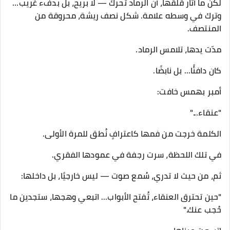
لكن ما أثار قلقها، أن الرماد تحرك — لا بريح، بل بدفء غريب...
وترك في وسطه علامة. شكل نصف ريشة، محروقة من
المنتصف.
مدّت يدها، تلامس الرماد.
كان دافئًا... بل نابضًا.
أمبر بهمس خافت:
"عنقاء..."
الكلمة خرجت من فمها كاعترافٍ نُطق للمرة الأولى.
في تلك اللحظة، سرت رجفة في عمودها الفقري.
ثم، من حيث لا تدري، سُمع صوت — ليس خارجيًا، بل داخلها:
"حين تحترق العنقاء، تُفتح الأبواب... اتبعي وهجها، ستجدين ما
حُجب عنك."