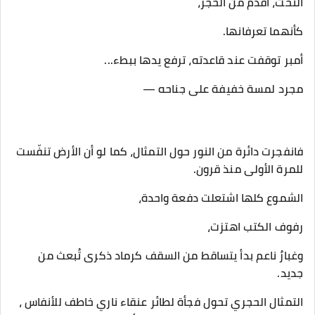
النحت، أقدم من الحجر،
كأنهما تعرفانها.
أمبر توقفت عند قاعدته، ترفع يدها ببطء...
مجرد لمسة خفيفة على جناحه —
فانفجرت دائرة من النور حول التمثال، كما لو أن الأرض تنفّست
للمرة الأولى منذ قرون.
الشموع كلها اشتعلت دفعة واحدة،
رفوف الكتب اهتزت،
وغبارٌ ناعم بدأ يتساقط من السقف كرماد ذكرى تُبعث من
جديد.
التمثال الحجري تحول فجأة لطائر عنقاء ناري خاطف للأنفاس ،