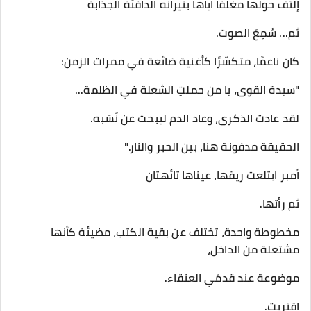
إلتف حولها مغلفا اياها بنيرانه الدافئة الجذابة
ثم... سُمِعَ الصوت.
كان ناعمًا، متكسّرًا كأغنية ضائعة في ممرات الزمن:
"سيدة القوى، يا من حملتِ الشعلة في الظلمة...
لقد عادت الذكرى، وعاد الدم ليبحث عن نَسَبه.
الحقيقة مدفونة هنا، بين الحبر والنار."
أمبر ابتلعت ريقها، عيناها تائهتان
ثم رأتها.
مخطوطة واحدة، تختلف عن بقية الكتب، مضيئة كأنها
مشتعلة من الداخل،
موضوعة عند قدمَي العنقاء.
اقتربت.