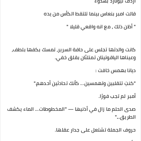
اردف ليونارد بهدوء
قالت امبر بنعاس بينما تلتقط الكأس من يده
" أظن ذلك ، مع انه واقعي قليلا "
كانت والدتها تجلس على حافة السرير، تمسك بكفها بلطف،
وعيناها الياقوتيتان تمتلئان بقلق خفي.
ديانا بهمس خافت :
"كنتِ تتقلبين وتهمسين... كأنك تحادثين أحدهم."
أمبر لم تجب فورًا.
صدى الحلم ما زال في أذنيها — "المخطوطات... الماء يكشف
الطريق..."
حروف الجملة تشتعل على جدار عقلها.