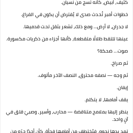
كثيف، أبيض، كأنه نُسج من نسيان.
خطوات أمبر تُحدث صدى لا يُفترض أن يكون في الفراغ.
لا جدران، لا أرض... ومع ذلك، تشعر بثقل تحت قدميها.
عينها تلتقط ظلالًا متقطعة، كأنها أجزاء من ذكريات مكسورة.
صوت... ضحكة؟
ثم صراخ.
ثم وجه — نصفه محترق، النصف الآخر مألوف.
إيفان.
يقف أمامها، لا يتكلم.
ينظر إليها بملامح متناقضة — محارب، وأسير، وصبيّ قلق في
آنٍ واحد.
تمد يدها نحوه، فيُختطف من أمامها فجأة، كأن أحدًا جرّه من