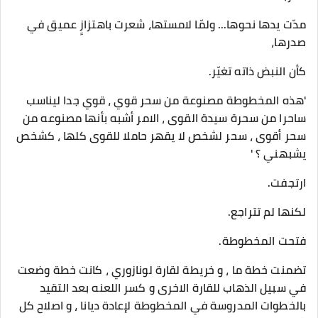
مدّت يدها نحوها... ولمّا لامستها، شعرت باهتزازٍ عميق في
صدرها،
كأن النبض ذاته تغيّر.
'هذه المخطوطة مصنوعة من سحر قوي ، قوي جدا ليناسب
ساحرا من سحرة سيدة القوى ، الامر أشبه بأنها مصنوعه من
سحر أقوى ، سحر لشخص لا يقهر حاملا للقوى كلها ، كشخص
يشبهني ؟ '
ارتجفت.
لكنها لم تتراجع.
فتحت المخطوطة.
تضمنت خطة ما ، و خريطة لقارة لونازوري ، كانت خطة وضعت
في سبيل الذهاب للقارة الاخرى و كسر اللعنه بعد التقيد
بالخطوات المدروسة في المخطوطة لإعادة ديانا ، و اصلاح كل