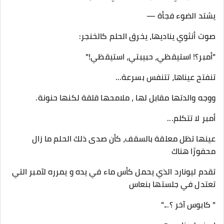
يشتد الضوء فجأة —
صوت أنثوي يناديها، يخرق الحلم كالخنجر:
"أمبر؟! استيقظي، حبيبتي، استيقظي!"
تنفتح عيناها، تتنفس بسرعة...
ووجه والدتها مقابل لها ، ملامحها قلقة لكنها حنونة.
أمبر لا تتكلم...
عينها تظل معلقة بالسقف، كأن صدى ذلك الحلم ما زال
محفورًا هناك
تقدم ليونارد الذي يحمل كأس ماء في يده و يمرره لآمبر التي
تعتدل في جلستها بنعاس
" كابوس آخر ؟..."