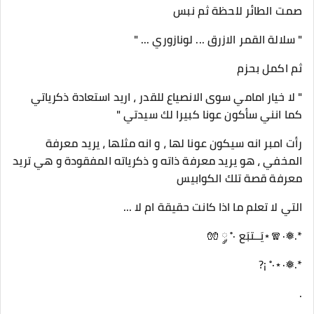
صمت الطائر للحظة ثم نبس
" سلالة القمر الازرق ... لونازوري ... "
ثم اكمل بحزم
" لا خيار امامي سوى الانصياع للقدر ، اريد استعادة ذكرياتي
كما انني سأكون عونا كبيرا لك سيدتي "
رأت امبر انه سيكون عونا لها ، و انه مثلها ، يريد معرفة
المخفي ، هو يريد معرفة ذاته و ذكرياته المفقودة و هي تريد
معرفة قصة تلك الكوابيس
التي لا تعلم ما اذا كانت حقيقة ام لا ...
*.❅·🧣⋆يَــتبَع ·˚ ༘ 🧤
*.❅·⋆·˚ ¡?
.