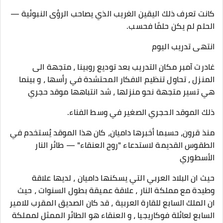
كانت تعرف ذلك اليقين الغريب الذي يصاحب الرؤى النبوئية —
الحلم لم يكن حلمًا فحسب.
انتهى تدريب اليوم
غادرت آمبر مكان التدريب بعد توديع روبينا ، متجهة الى
المنزل ، تحاول تنظيم الافكار المحتشدة في رأسها ، و بينما
هي تسير متجهة نحو منزلها ، شد انتباهها موقد حجري
ذلك الموقد الحجري الصغير في وسط الفناء.
منذ قرون، حسبما أخبرها داميان، كان هذا الموقد يُستخدم في
الطقوس القديمة لاستدعاء "روح العنقاء" — طائر النار
الأسطوري
حيث ان البلاد العربي التي يسكنها داميان ، لديها علاقة
وطيدة مع مملكة النار ، علاقة عميقة بطول السنوات ، حيث
ان الملك السابع للقارة العربية ، قد كان الصديق المقرب للامير
السابع لعائلة فوكاريجيا ، و العنقاء هو الطائر الممثل لمملكة