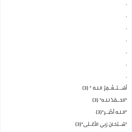
.
.
.
.
.
.
.
أَسْـــتَــغْــفِرُ الـلـهَ " {3}
"الحَــمْدُ لـلـه" {3}
"الـلـه أَكْبَــر"{3}
"سُــبْحَـانَ رَبِي الأَعْــلَى"{3}