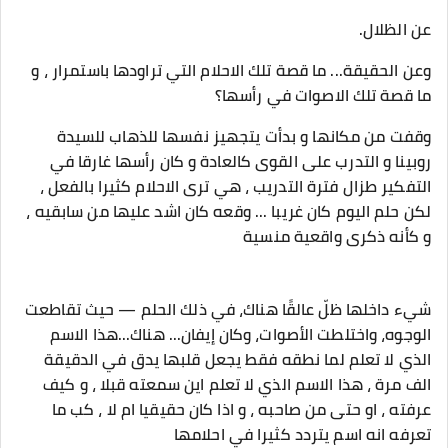
عن الظلال.
وعن الحقيقة... ما قصة تلك الاحلام التي تراودها باستمرار ، و
ما قصة تلك الاصوات في رأسها؟
وقفت من مكانها و بدأت يتجهيز نفسها للذهاب للسيدة
روبينا و التدرب على القوى كالعادة و كان رأسها غارقا في
التفكير طزال فترة التدريب ، هي ترى الاحلام كثيرا بالفعل ،
لكن حلم اليوم كان غريبا ... وقعه كان اشد عليها من سابقيه ،
و كأنه ذكرى واقعية منسية
شيء داخلها ظلّ عالقًا هناك، في ذلك الحلم — حيث تقاطعت
الوجوه، واختلطت الأصوات، وكان إيفان... هناك...هذا الاسم
الذي لا تعلم لما نطقه فقط يجعل قلبها يدق في الدقيقة
الف مرة ، هذا الاسم الذي لا تعلم اين سمعته قبلا ، و كيف
عرفته ، او حتى من صاحبه ، و اذا كان حقيقيا ام لا ، كب ما
تعرفه انه اسم يتردد كثيرا في احلامها