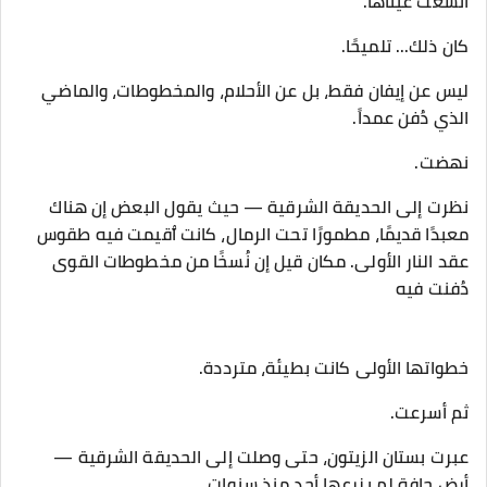
اتسعت عيناها.
كان ذلك... تلميحًا.
ليس عن إيفان فقط، بل عن الأحلام، والمخطوطات، والماضي
الذي دُفن عمداً.
نهضت.
نظرت إلى الحديقة الشرقية — حيث يقول البعض إن هناك
معبدًا قديمًا، مطمورًا تحت الرمال، كانت ٱقيمت فيه طقوس
عقد النار الأولى. مكان قيل إن نُسخًا من مخطوطات القوى
دُفنت فيه
خطواتها الأولى كانت بطيئة، مترددة.
ثم أسرعت.
عبرت بستان الزيتون، حتى وصلت إلى الحديقة الشرقية —
أرض جافة لم يزرعها أحد منذ سنوات.