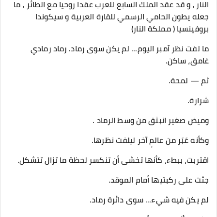
النار ، و قد عقد الملك السابع للعرب عقدا روحيا مع الطائر ، ما
جعله يطون الحامي الرسمي للقارة العربية و سيكوندا
بروفينسيا ( مملكة النار)
ما لفت نظر آمبر اليوم... لم يكن سوى رماد. رماد رمادي
غامق، ساكن.
ثم — لمحة.
شرارة.
وميض صغير انبثق من وسط الرماد .
وكأنه عَبَر من عالمٍ آخر ليلفت نظرها.
اقتربت، ببطء، كأنها تخشى أن تنكسر لحظة ما تزال تتشكل.
جثت على ركبتيها أمام الموقد.
لم يكن فيه شيء... سوى دائرة رماد.