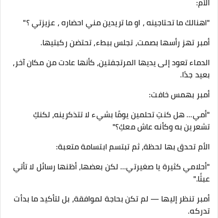
الأم:
"اهنالك ما تحتاجينه ، او ما تريدين مني احضاره ، عزيزتي ؟"
أمبر تهز رأسها بصمت، تجلس ببطء، تحتضن ركبتيها.
الدماء تعود إلى يديها المرتجفتين، كأنها عادت من مكان آخر،
بعيد جدًا.
أمبر بهمس خافت:
"أمي... هل كنتِ تحلمين يومًا بشيء لا تتذكرينه، لكنكِ
تشعرين به وكأنه عاش معكِ؟"
الأم تحدق بها لحظة، ثم تبتسم ابتسامة متعبة:
"أحلامي كثيرة يا صغيرتي... لكن بعضها، أظنها رسائل لا تأتي
عبثًا."
أمبر تنظر إليها — لم تكن بحاجة لموافقة، بل لتأكيد ما بدأت
تدركه.