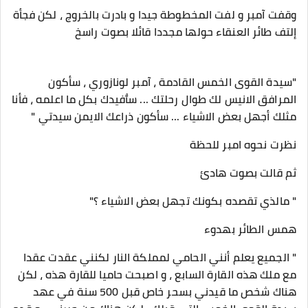
وقفت آمبر و لفت المخطوطة جيدا و بادرت بالخروج ، لكن فجأة
إلتف طائر العنقاء حولها مجددا قائلا بصوت راسخ
"سيدة القوى الخمس القادمة ، آمبر لونازوري ، سأكون
المرافق الانيس لك طوال رحلتك ... سٱفيدك بكل ما اعلمه ، فأنا
مثلك أجهل بعض الاشياء ... سأكون ذراعك الايمن سيدتي "
نظرت نحوه امبر للحظة
ثم قالت بصوت هادئ
" مالذي تقصده بكونك تجهل بعض الاشياء ؟"
همس الطائر بهدوء
" الجميع يعلم أنني الحامي لمملكة النار لكنني عقدت عقدا
مع ملك هذه القارة السابع ، و اصبحت حاميا للقارة هذه ، لكن
هناك شخص ما قيدني بسحر خاص قبل 500 سنة في عهد