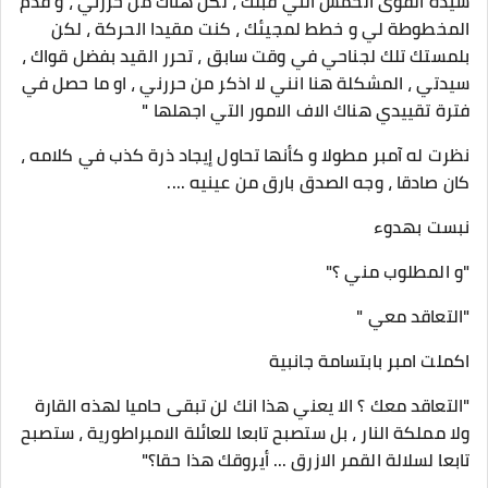
سيدة القوى الخمس التي قبلك ، لكن هناك من حررني ، و قدم
المخطوطة لي و خطط لمجيئك ، كنت مقيدا الحركة ، لكن
بلمستك تلك لجناحي في وقت سابق ، تحرر القيد بفضل قواك ،
سيدتي ، المشكلة هنا انني لا اذكر من حررني ، او ما حصل في
فترة تقييدي هناك الاف الامور التي اجهلها "
نظرت له آمبر مطولا و كأنها تحاول إيجاد ذرة كذب في كلامه ،
كان صادقا ، وجه الصدق بارق من عينيه ....
نبست بهدوء
"و المطلوب مني ؟"
"التعاقد معي "
اكملت امبر بابتسامة جانبية
"التعاقد معك ؟ الا يعني هذا انك لن تبقى حاميا لهذه القارة
ولا مملكة النار ، بل ستصبح تابعا للعائلة الامبراطورية ، ستصبح
تابعا لسلالة القمر الازرق ... أيروقك هذا حقا؟"