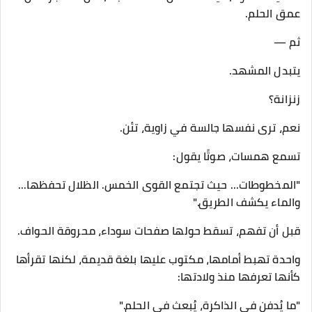
عمق الحلم.
ثم —
يتبدل المشهد.
زنزانة؟
نعم، ترى نفسها جالسة في زاوية، تئن.
تسمع همسات، صوتًا يقول:
"المخطوطات... حيث تجتمع القوى الخمس. الظلال تحفظها...
والماء يكشف الطريق."
قبل أن تفهم، تسقط حولها صفحات سوداء، محروقة الحواف.
واحدة تهبط أمامها، مكتوب عليها بلغة قديمة، لكنها تقرأها
كأنها تعرفها منذ ولادتها:
"ما يُدفن في الذاكرة، يُبعث في الحلم."