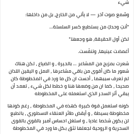
شيء
وسُمع صوت آخر — لا يأتي من الخارج، بل من داخلها:
"أنتِ وحدكِ من يستطيع كسر السلسلة...
لكن أول الحقيقة، هو وجعها."
أغمضت عينيها، وتنفّست.
شعرت بمزيج من المشاعر ... بالحيرة ، و الضياع ، لكن هناك
شعور ما كان أقوى من باقي مشاعرها ، الامل و اليقين اللذان
لم تعرف سببهما ، أحست ان كل ما ورد في المخطوطة كان
صحيحا ، كما ان من وضعها هنا و خطط لكل شيء ، تعمد أن
يبقي أثر السحر الذي استعمله على المخطوطه
كونه استعمل قوة كبيرة كهذه في المخطوطة ، رغم كونها
مخطوطة بسيطة ، و أيقض طائر العنقاء الاسطوري ، بالطبع
لن يكون شخصا عاديا ، و استغل احساس آمبر بالقوي بالقوى
السحرية و الروحية لجعلها تثق بكل ما ورد في المخطوطة