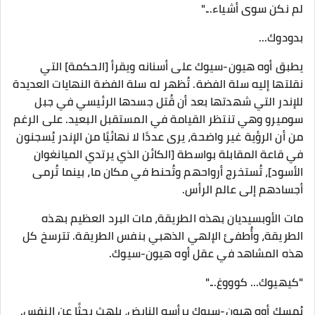
لم نكن سوى أشياء..."
بدودوك...
يطبق أوه هيون-سيوك على أسنانه ويقرأ [الحكمة] التي
نقلتها إليه سلة الفضة. تُظهر له سلة الفضة النهايات العديدة
للإندر التي شهدتها بعد أن قُتل جسدها الرئيسي في جبل
سوميرو وهي تنتظر القيامة في المستقبل البعيد. على الرغم
من أن الرؤية غير واضحة، يرى عددًا لا نهائيًا من الإندر يُسجنون
في قاعة المقابلة بواسطة [الكائن الذي يرتدي الميانغوان
الأسود]، تُستخرج أرواحهم وتُحنط في مكان ما، بينما تُرمى
أجسادهم إلى عالم الرأس.
مات الأوبسيديان بهذه الطريقة، مات البرد العظيم بهذه
الطريقة، وأُطفئ الإلهي الذهبي بنفس الطريقة. تترسخ كل
هذه المشاهد في عقل أوه هيون-سيوك.
"كيهيوك... كوووغ..."
يُمسك أوه هيون-سيوك برأسه النابض، يلهث بحثًا عن النفس.