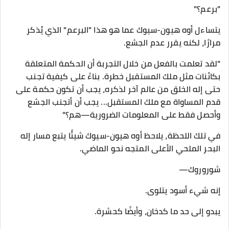
"برعم؟"
يتساءل أوه هيون-سيوك عما هو هذا "البرعم" الذي يُذكر
مرارًا، لكنه يقرر عدم الجشع.
"لقد تعلمت بالفعل من خلال التجربة أن الحكمة المتعلقة
بكائنات مثل ملك المستقبل خطرة. بناءً على كيفية تجنب
حتى إله الخلق من عالم آخر لذكره، يجب أن تكون حكمة على
قدم المساواة مع ملك المستقبل... يجب أن أتجنب الجشع
وأحصل فقط على المعلومات الضرورية—هم؟"
في تلك اللحظة، يلاحظ أوه هيون-سيوك شيئًا يتبع مسار إله
البحر الملحي الأعلى المتجه نحو الماضي.
شوروروك—
إنه شيء أسود يتلوى.
يبدو إلى حد ما كدخان، وأيضًا كحشرة.