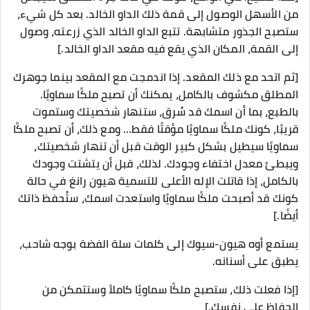
من الأسهل الوصول إلى قمة ذلك الداو الخالد. بعد كل شيء،
ستصبح الجذور متشابهة. تتبع الداو الخالد الذي زرعته، وصول
إلى القمة، المكان الذي يقع فيه مقعد الداو الخالد.]
[ثم اتحد مع ذلك المقعد. إذا اندمجت مع المقعد بينما جوهرك
المطلق مكشوف بالكامل، يمكنك أن تصبح ملكًا سماويًا.
بالطبع، بما أن اسمك قد سُرق، ستنهار شخصيتك وستموت
قريبًا، كونك ملكًا سماويًا مؤقتًا فقط... ومع ذلك، أن تصبح ملكًا
سماويًا سيطيل بشكل كبير الوقت قبل أن تنهار شخصيتك،
ويبطئ معدل اختفاء وجودك. لذلك، قبل أن يتشتت وجودك
بالكامل، إذا قاتلت الإله الأعلى للتسمية هيون رانغ في حالة
كونك قد أصبحت ملكًا سماويًا واستعدت اسمك، ستُحفظ ذاتك
أيضًا.]
يستمع أوه هيون-سيوك إلى كلمات سلة الفضة بوجه شاحب،
يطبق على أسنانه.
[إذا فعلت ذلك، ستصبح ملكًا سماويًا كاملاً وستتمكن من
الحفاظ على نفسك.]