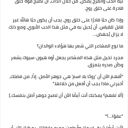
نية الحب والفرح يمكن، من خلال الذات، أن تصبح قوة خلق
قادرة على خلق روح.
وإذا كان حبًا قادرًا على خلق روح، يجب أن يكون حبًا هائلًا غير
قابل للقياس. أن يُحبل به في مثل هذا الحب الأبوي، ومع ذلك
لا يزال يُجهض...
ما نوع المشاعر التي شعر بها هؤلاء الوالدان؟
مجرد تخيل مثل هذه المشاعر يجعل أوه هيون-سيوك يشعر
وكأن صدره يتمزق.
"أفهم الآن أن 'روحًا بلا اسم' هي جوهر الأصل. إذًا، من فضلك،
أخبرني ماذا يجب أن أفعل من خلالها."
[ألا تفهم؟ يمكنك أنت أيضًا الآن أن تصبح جوهر أصل بنفسك.]
"عفوًا...؟"
[أنت أيضًا سُرق اسمك وقُطعت جميع علاقاتك. يمكنك الآن أن