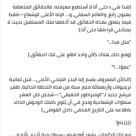
[هذا شيء حتى أنا لا أستطيع معرفته. فالحقائق المتعلقة
بهيون رانغ، والعالم السفلي، و... الإله الأعلى للإشعاع—فقط
فيما يتعلق بهذه الحقائق، قد أخفاها ملك المستقبل بحيث لا
يمكنني قراءتها حتى أنا.]
"مثل هذا..."
[ومع ذلك، هناك كائن واحد اطلع على تلك الحقائق.]
"عفوًا...؟"
[الكائن المعروف باسم إله البحر الملحي الأعلى... قبل ثمانية
تريليونات وأربعمائة مليار سنة من هذه اللحظة الحالية، ظهر
مرشح جديد لـ"الإمبراطور الحقيقي"—شخص خان العشر
سماوات الإشعاعية ونجح في أن يُتوج كملك الوحوش الخالد
باطلاعه على التاريخ المخفي داخل الفوضى.]
ززززينغ!
مع تلك الكلمات، يشعر أوه هيون-سيوك مرة أخرى بألم في