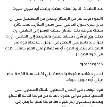
عند الكلمات التالية لسلة الفضة، يرتجف أوه هيون-سيوك.
[الضوء يوجد عبر كل الزمكان ويجعل من المستحيل على أي
كائن غيره دخول الماضي. على سبيل المثال... فقط كائن
يمتلك تعويذة ذلك الثعبان يمكنه السفر إلى الماضي. وإذا
دخلت روح أو شيء مشابه متصل بالتعويذة إلى الماضي، أو إذا
تجرأ خالد حاكم على التدخل في الزمن باستخدام قوة غير
التعويذة، سيمزق الضوء أو يسحقهم على الفور كعقاب. هذه
هي قوة الضوء.]
كوغوغوغوغو!
تظهر مشاهد مشبعة بالحكمة التي نقلتها سلة الفضة أمام
عيني أوه هيون-سيوك.
قوة الإشعاع في المجال السماوي للملك السماوي، على
السطح، تمنح حوالي عشرة بالمائة من قوتها لقاعة الإشعاع،
وعندما يستدعون رمز هيوك سا، فإنها تمنح ما يصل إلى