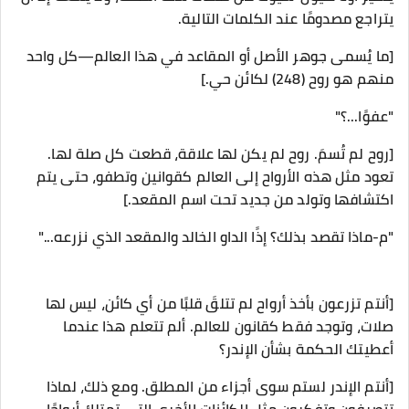
يتراجع مصدومًا عند الكلمات التالية.
[ما يُسمى جوهر الأصل أو المقاعد في هذا العالم—كل واحد
منهم هو روح (248) لكائن حي.]
"عفوًا...؟"
[روح لم تُسمَ. روح لم يكن لها علاقة، قطعت كل صلة لها.
تعود مثل هذه الأرواح إلى العالم كقوانين وتطفو، حتى يتم
اكتشافها وتولد من جديد تحت اسم المقعد.]
"م-ماذا تقصد بذلك؟ إذًا الداو الخالد والمقعد الذي نزرعه..."
[أنتم تزرعون بأخذ أرواح لم تتلقَ قلبًا من أي كائن، ليس لها
صلات، وتوجد فقط كقانون للعالم. ألم تتعلم هذا عندما
أعطيتك الحكمة بشأن الإندر؟
[أنتم الإندر لستم سوى أجزاء من المطلق. ومع ذلك، لماذا