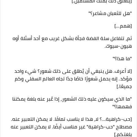
[يتعلق ذلك بملك المستقبل.]
"هل للثعبان مشاعر؟"
[همم...]
ثم، تتفاعل سلة الفضة فجأة بشكل غريب مع أحد أسئلة أوه
هيون-سيوك.
"ما هذا؟"
[لا أعرف. هل ينبغي أن يُطلق على ذلك شعور؟ شيء واحد
مؤكد. إنه يحمل شعورًا خاصًا جدًا تجاه العالم السفلي وكم
جميعًا.]
"ما الذي سيكون عليه ذلك الشعور، إذا عُبر عنه بلغة يمكننا
فهمها؟"
[حب-كراهية...؟ لا، هذا لا يناسب تمامًا. لا يمكن التعبير عنه.
مصطلح "حب-كراهية" غير مناسب أيضًا. لا يمكن التعبير عنه
بلغتكم.]