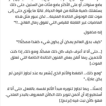
بضع سنوات، أو على الأكثر بضع مئات من السنين. حتى ذلك
يستهلك كمية هائلة من قوة الحياة، غالبًا ما يؤدي حتى إلى
موت تلك الوحوش الخالدة المتينة... لكن عبور مثل هذه
الماضيات غير القابلة للقياس التي تفوق رمال الغانج...!؟"
إنه مذهول.
"كيف بحق العالم يمكن أن يكون شيء كهذا ممكنًا!؟"
[...حتى أنا لا أعرف كيف كان ذلك ممكنًا. ومع ذلك، إذا كنت
لأتخمين، ربما أتقن بعض الفنون الخالدة الخاصة التي تعلق
الموت.]
"ومع ذلك... الضغط والألم الذي يُشعر به عند تجاوز الزمن لم
يكن عاديًا..."
[حسنًا... ربما تجاوز تنويره مبدأ الألم نفسه. بالفعل، حتى أنا لا
أستطيع إلا أن أخمن تنوير ذلك الكائن المعروف بالبحر الملحي.
فهو كائن نبت فيه [برعم].]