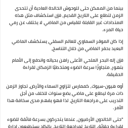
بينما من الممكن حتى للوحوش الخالدة العادية أن تتحدى
الزمن لتطلع على التاريخ القديم، فإن استكشاف مثل هذه
الامتدادات غير القابلة للقياس من الماضي لا يختلف عن رمي
حياة المرء.
إذا كان الموقر السماوي للعالم السفلي يستكشف الماضي
البعيد بحفر الماضي من خلال التناسخ،
فإن إله البحر الملحي الأعلى راهن بحياته واندفع إلى الأمام
بتهور، متجاوزًا سرعة الضوء ومتخطيًا الزمكان لقراءة
الحقيقة.
أوه هيون-سيوك، كممارس لتزاوج السماء والأرض، تجاوز الزمن
ذات مرة ليطلع على ماضي بضع سنوات للخلف من أجل
التدريب على مراجعة التاريخ، لذا فهو يفهم مدى سخافة هذا
الأمر.
"حتى الخالدون الأرضيون، عندما يتحركون بسرعة فائقة للضوء
لقراءة حقائق التاريخ لمراجعة التاريخ، بالكاد يستطيعون إدارة