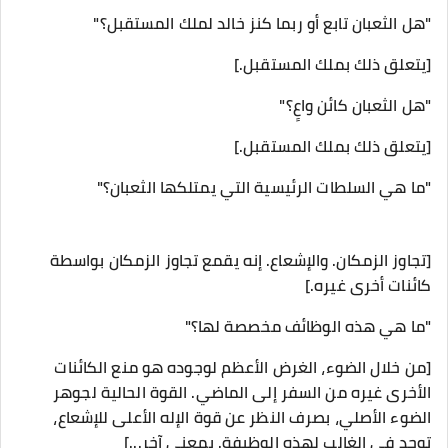
"هل الثعبان تابع أو ربما كنز خالد لملك المستقبل؟"
[يتعلق ذلك بملك المستقبل.]
"هل الثعبان كائن واعٍ؟"
[يتعلق ذلك بملك المستقبل.]
"ما هي السلطات الرئيسية التي يمتلكها الثعبان؟"
[تجاوز الزمكان. والإشعاع. إنه يقمع تجاوز الزمكان بواسطة
كائنات أخرى غيره.]
"ما هي هذه الوظائف مخصصة لها؟"
[من خلال الضوء، الغرض الأعظم لوجوده هو منع الكائنات
الأخرى غيره من السفر إلى الماضي. القوة الحالية لجوهر
الضوء الأصلي، بصرف النظر عن قوة الإله الأعلى للإشعاع،
توجد في الغالب لهذه الوظيفة. بمعنى آخر...]