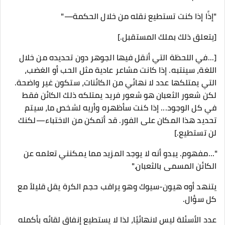
"إذًا إذا كنت تستطيع نقله من خلال الحكمة—"
[يتعلق ذلك بملك المستقبل.]
[...في اللحظة التي أنقل فيها الجوهر دون تحديده من خلال
اللغة، سينتبه. إذا كانت مشاعر عادية مثل الحب أو الغضب،
التي يمتلكها عدد لا نهائي من الكائنات، ستكون غير واضحة.
لكن شعور الثعبان هو شعور فريد يمتلكه ذلك الكائن فقط
في كل الوجود... إذا كنت سأظهره وأريه لشخص ما، سيتم
تحديد هذا المكان على الفور. قد أتمكن من الاختباء—لكنك
لن تستطيع.]
"...مفهوم. يبدو أنه لا يوجد المزيد مما يمكنني تعلمه عن
الكائن المسمى بالثعبان."
يتنهد أوه هيون-سيوك وهو يراقب حجم الكرة يقل قليلاً مع
كل سؤال.
عدد الأسئلة ليس لانهائيًا، لذا لا يستطيع إنفاق لقائه بأكمله