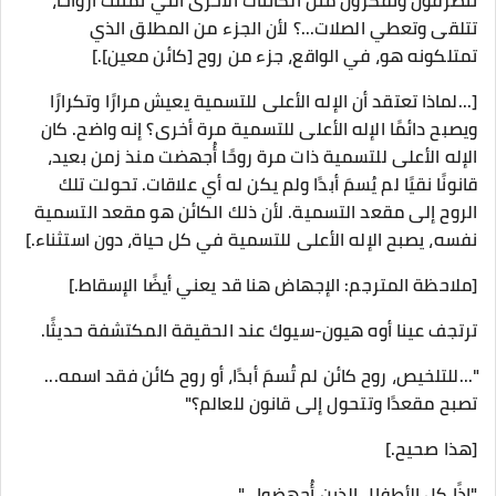
تتصرفون وتفكرون مثل الكائنات الأخرى التي تمتلك أرواحًا،
تتلقى وتعطي الصلات...؟ لأن الجزء من المطلق الذي
تمتلكونه هو، في الواقع، جزء من روح [كائن معين].]
[...لماذا تعتقد أن الإله الأعلى للتسمية يعيش مرارًا وتكرارًا
ويصبح دائمًا الإله الأعلى للتسمية مرة أخرى؟ إنه واضح. كان
الإله الأعلى للتسمية ذات مرة روحًا أُجهضت منذ زمن بعيد،
قانونًا نقيًا لم يُسمَ أبدًا ولم يكن له أي علاقات. تحولت تلك
الروح إلى مقعد التسمية. لأن ذلك الكائن هو مقعد التسمية
نفسه، يصبح الإله الأعلى للتسمية في كل حياة، دون استثناء.]
[ملاحظة المترجم: الإجهاض هنا قد يعني أيضًا الإسقاط.]
ترتجف عينا أوه هيون-سيوك عند الحقيقة المكتشفة حديثًا.
"...للتلخيص، روح كائن لم تُسمَ أبدًا، أو روح كائن فقد اسمه...
تصبح مقعدًا وتتحول إلى قانون للعالم؟"
[هذا صحيح.]
"إذًا كل الأطفال الذين أُجهضوا..."