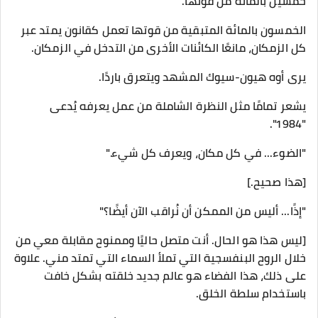
خمسين بالمائة من قوتها.
الخمسون بالمائة المتبقية من قوتها تعمل كقانون يمتد عبر
كل الزمكان، مانعًا الكائنات الأخرى من التدخل في الزمكان.
يرى أوه هيون-سيوك المشهد ويتعرق باردًا.
يشعر تمامًا مثل النظرة الشاملة من عمل يعرفه يُدعى
"1984".
"الضوء... في كل مكان، ويعرف كل شيء."
[هذا صحيح.]
"إذًا... أليس من الممكن أن نُراقب الآن أيضًا؟"
[ليس هذا هو الحال. أنت متصل حاليًا وممنوح مقابلة معي من
خلال الروح البنفسجية التي تملأ السماء التي تمتد مني. علاوة
على ذلك، هذا الفضاء هو عالم جديد خلقته بشكل خافت
باستخدام سلطة الخلق.