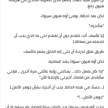
هيون رانغ.
لكن بعد لحظة، يومئ أوه هيون-سيوك.
"سأنجزه."
[يا للأسف. أنت تتقدم دون أن تفهم حتى ما الذي يجب أن
تتحمله من معاناة.]
طريق شاق لدرجة أن حتى إله الخلق يشعر بالأسف.
لكن أوه هيون-سيوك يشد قبضتيه.
"إذا كان بفعل ذلك... يمكنني رؤية عائلتي مرة أخرى... فإنني
سأتقدم. من فضلك، أخبرني بالإجابة الآن."
[...حسنًا. في هذه الحالة، يجب أن أخبرك بشأن جوهر الأصل.]
"جوهر الأصل...؟"
يتحير أوه هيون-سيوك من كلمات سلة الفضة، ولا يسعه إلا أن