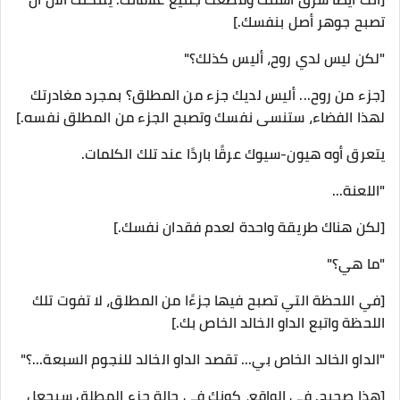
تصبح جوهر أصل بنفسك.]
"لكن ليس لدي روح، أليس كذلك؟"
[جزء من روح... أليس لديك جزء من المطلق؟ بمجرد مغادرتك
لهذا الفضاء، ستنسى نفسك وتصبح الجزء من المطلق نفسه.]
يتعرق أوه هيون-سيوك عرقًا باردًا عند تلك الكلمات.
"اللعنة...
[لكن هناك طريقة واحدة لعدم فقدان نفسك.]
"ما هي؟"
[في اللحظة التي تصبح فيها جزءًا من المطلق، لا تفوت تلك
اللحظة واتبع الداو الخالد الخاص بك.]
"الداو الخالد الخاص بي... تقصد الداو الخالد للنجوم السبعة...؟"
[هذا صحيح. في الواقع، كونك في حالة جزء المطلق سيجعل