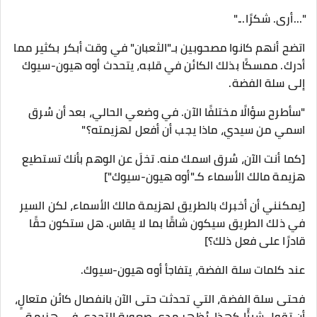
"...أرى. شكرًا..."
اتضح أنهم كانوا مصحوبين بـ"الثعبان" في وقت أبكر بكثير مما
أدرك. ممسكًا بذلك الكائن في قلبه، يتحدث أوه هيون-سيوك
إلى سلة الفضة.
"سأطرح سؤالًا مختلفًا الآن. في وضعي الحالي، بعد أن سُرق
اسمي من سيدي، ماذا يجب أن أفعل لهزيمته؟"
[كما أنت الآن، سُرق اسمك منه. تخلَ عن الوهم بأنك تستطيع
هزيمة مالك الأسماء كـ"أوه هيون-سيوك"]
[يمكنني أن أخبرك بالطريق لهزيمة مالك الأسماء، لكن السير
في ذلك الطريق سيكون شاقًا بما لا يقاس. هل ستكون حقًا
قادرًا على فعل ذلك؟]
عند كلمات سلة الفضة، يتفاجأ أوه هيون-سيوك.
فحتى سلة الفضة، التي تحدثت حتى الآن بانفصال كائن متعالٍ،
أن تقول شيئًا كهذا، يُظهر مدى صعوبة التحدي في هزيمة