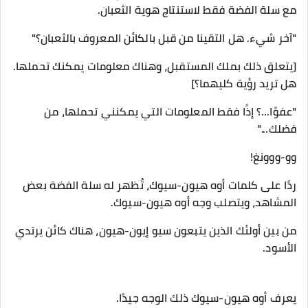
مع سلة الفضة فقط لاستنتاج هوية الثعبان.
"آخر شيء. هل التقينا من قبل بالكائن المعروف بالثعبان؟"
[يتعلق ذلك بملك المستقبل، وهناك معلومات يمكنك تحملها.
هل تريد رؤية كليهما؟]
"عفوًا...؟ إذًا فقط المعلومات التي يمكنني تحملها، من
فضلك..."
وو-ووونغ!
ردًا على كلمات أوه هيون-سيوك، تُظهر له سلة الفضة بعض
المشاهد، ويتصلب وجه أوه هيون-سيوك.
من بين أولئك الذين يتبعون سيو إيون-هيون، هناك كائن يرتدي
الأسود.
يعرف أوه هيون-سيوك ذلك الوجه جيدًا.