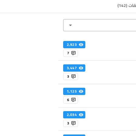
قات
(
142
)
2,923
7
3,447
3
1,125
6
2,034
3