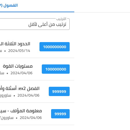
الفصول
(817)
الترتيب
ترتيب من أعلى ﻷقل
الحدود الثلاثة ا
1000000000
2024/05/14
•
سا
مستويات القوة
100000000
2024/04/06
•
ساور
الفصل ex2: أسئلة وأجوبة المؤلف - أسئلة وأجوبة المؤلف (1)
999999
2024/04/06
•
ساورون/uron
معلومة المؤلف - سيو 
99999
2024/04/06
•
ساورون/sauron