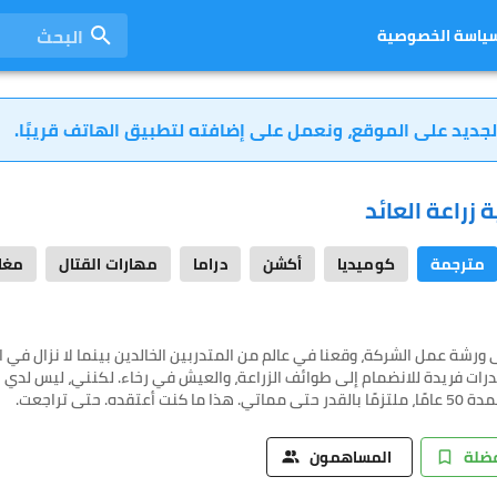
البحث
ياسة الخصوصية
لجديد على الموقع، ونعمل على إضافته لتطبيق الهاتف قريبًا.
ة زراعة العائد
مترجمة
كوميديا
أكشن
دراما
مهارات القتال
مغا
ورشة عمل الشركة، وقعنا في عالم من المتدربين الخالدين بينما لا نزال في ال
رات فريدة للانضمام إلى طوائف الزراعة، والعيش في رخاء. لكنني، ليس لدي 
ت أعتقده. حتى تراجعت.
فضلة
المساهمون