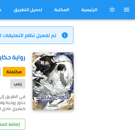
الرئيسية
المكتبة
تحميل التطبيق
س
تم تفعيل نظام التعليقات ا
رواية حكاي
مكتملة
رعب
في الطريق إلى 
جذور روحية وقد
كبشري عادي لمدة 50 عامًا، ملتزمًا بالقدر حتى مماتي. هذا ما كن
إضافة للم