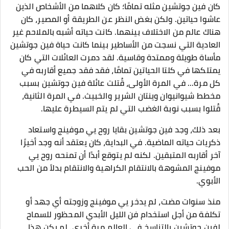
كان فين جوتشين مثله تمامًا؛ كان كلاهما من الأشخاص الذين
عاشوا حياتين. ولكن بغض النظر عن الطريقة أو المصير، كان
هناك عالم من الاختلاف بينهما. كانت حياته أشبه بالملاحم غير
العادية التي نسجت من الأساطير بينما كانت حياة فين جوتشين
مأساة طويلة وممتدة وقاسية. لقد دمرت العائلات التي كان
يمتلكها في كلتا الحياتين تمامًا، فقد فقد جميع أقاربه في
كل مرة... في المرة الأولى، قُتلت عائلة فين جوتشين بسبب
مخطط شيوانيوان وينتان الشرير والخبيث. في المرة الثانية،
قُتلوا بسبب نوبة الغضب التي لم يتم السيطرة عليها.
بعد ذلك، وجد فين جوتشين بقايا روح يي موفينج واستعاد
ذكريات حياته الماضية. في البداية، كان يعتقد أنه وجد أخيرًا
آخر أقاربه المتبقين. لكنه لم يتوقع أبدًا أن تمنحه روح يي
موفينج المشوهة بالانتقام الكراهية والانتقام بدلاً من الحب
الأبوي.
منذ سنوات مضت، لم يدخر يي موفينج وزوجته أي جهد أو
تكلفة من أجل استخدام فن الليل الأبدي المحظور للسماح
لفين جوتشين بالتناسخ في العالم مرة أخرى. لم يكن هذا