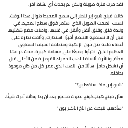
لقد مرت فترة طويلة ولكن لم يحدث أي نشاط آخر.
كانت فينج شيو إير تنظر إلى سطح المحيط طوال هذا الوقت.
تسبب الصمت الطويل الذي استمر فوق سطح المحيط في
ولادة قلق وقلق أثقل وأثقل في قلبها. واصلت مضغ شفتيها
قبل أن لا تستطيع الانتظار أخيرًا. استدارت، وألقت نظرة على
أعضاء قاعة صن مون الإلهية ومنطقة السيف السماوي
العظيم الذين اختبأوا جميعًا على مسافة كبيرة. مدت ذراعها
فجأة، وتناثرت ألسنة اللهب الحمراء القرمزية من الأعلى قبل
أن تشكل حاجزًا هائلاً من اللهب الذي غمر كل من كان موجودًا
بداخله.
"شيو إير، ماذا ستفعلين؟"
سأل فينج هينجكونج بصوت مذعور بعد أن بدا وكأنه أدرك شيئًا.
"سأذهب للبحث عن الأخ الأكبر يون."