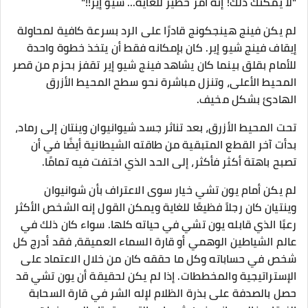
"لا يمكنك ذلك! إنه أمر خطير للغاية... شيو إير!!"
لم يكن فينج هينجكونج قادرًا على الرد بسرعة كافية لمحاولة
إيقاف فينج شيو إير. كان بإمكانه فقط أن يتخذ خطوة واحدة
للأمام بقلق بينما كان يشاهد فينج شيو إير تقفز بحزم من قصر
المحيط الأعلى، وتنزل مباشرة نحو سطح المحيط الأزرق
الهادئ بشكل مخيف.
تحت المحيط الأزرق، بعد تناثر جسد شيوانيوان وينتان إلى رماد،
بدأت آخر القطع المتبقية من طاقته الشيطانية أيضًا في أن
تصبح باهتة أكثر فأكثر، إلى الحد الذي اختفت فيه تمامًا.
لم يكن أمام يون تشي خيار سوى الاعتراف بأن شوانيوان
وينتيان كان رجلاً فظيعًا للغاية ويمكن القول إنه الشخص الأكثر
رعبًا الذي قابله يون تشي في حياته كلها. سواء كان ذلك في
عالم الشياطين الوهمي أو قارة السماء العميقة، فقد أدرج كل
شخص في حساباته وكل ما حققه كان من خلال الاعتماد على
الإستراتيجية والمخططات. إذا لم يكن لحقيقة أن يون تشي قد
حصل بالصدفة على بذرة الظلام لإله الشر في قارة السحابة