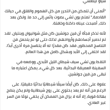
شياو لينغشي.
"أتمنى أن تتمكن من التحرر من كل الهموم والقلق في حياتك
القادمة،" تمتم يون تشي بصوت يائس إلى حد ما. ولكن بعد
ذلك، أصبحت عيناه داكنة وخافتة.
لأنه تذكر فجأة أن فين جوتشين كان مثل شوانيوان وينتيان. لقد
تم تدمير أجسادهم وأرواحهم، لذلك حتى لو لم يتحمل فن
التناسخ المحظور، فقد كان مقدرًا له ألا يتناسخ مرة أخرى أبدًا.
لقد اختفى إلى الأبد وبشكل كامل من هذا العالم.
التقط يون تشي سيف شيطان الليل الأبدي، ووضعه في
السفينة العميقة البدائية. بعد كل شيء، يمكن اعتباره ما
تبقى من فين جوتشين.
علاوة على ذلك، كان أيضًا سيفًا شيطانيًا بدائيًا حقيقيًا. على
الرغم من أنه لم يعد يحتوي على روح شيطانية ولم يكن ينضح
بهالة قوية، إلا أنه لا يزال من الممكن أن يخفي نوعًا من السر
غير العادي.