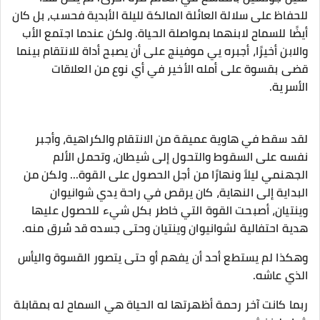
للحفاظ على سلالة العائلة المالكة لليلة الأبدية فحسب، بل كان
أيضًا للسماح لابنهما بمواصلة الحياة. ولكن عندما اجتمع الأب
والابن أخيرًا، أجبره يي موفينج على أن يصبح أداة للانتقام بينما
قضى بقسوة على أمله الأخير في أي نوع من العلاقات
الأسرية.
لقد سقط في هاوية عميقة من الانتقام والكراهية، وأجبر
نفسه على السقوط والتحول إلى شيطان، وتحمل الألم
الجهنمي ليلاً ونهارًا من أجل الحصول على القوة... ولكن من
البداية إلى النهاية، كان يرقص في راحة يدي شوانيوان
وينتيان، أصبحت القوة التي خاطر بكل شيء للحصول عليها
هدية احتفالية لشوانيوان وينتيان وحتى جسده قد سُرق منه.
وهكذا لم يستطع أحد أن يفهم أو حتى يتصور القسوة واليأس
الذي عاشه.
ربما كانت آخر رحمة أظهرتها له الحياة هي السماح له بمقابلة