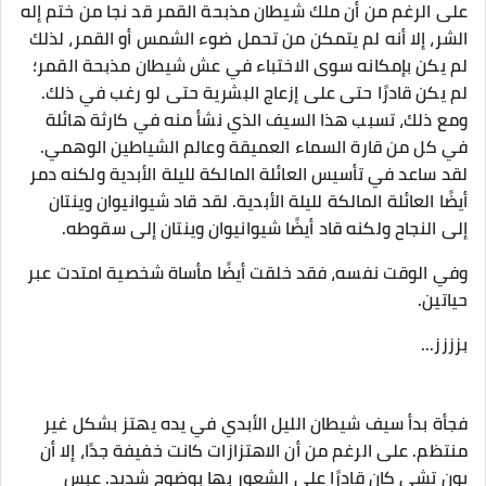
على الرغم من أن ملك شيطان مذبحة القمر قد نجا من ختم إله
الشر، إلا أنه لم يتمكن من تحمل ضوء الشمس أو القمر، لذلك
لم يكن بإمكانه سوى الاختباء في عش شيطان مذبحة القمر؛
لم يكن قادرًا حتى على إزعاج البشرية حتى لو رغب في ذلك.
ومع ذلك، تسبب هذا السيف الذي نشأ منه في كارثة هائلة
في كل من قارة السماء العميقة وعالم الشياطين الوهمي.
لقد ساعد في تأسيس العائلة المالكة لليلة الأبدية ولكنه دمر
أيضًا العائلة المالكة لليلة الأبدية. لقد قاد شيوانيوان وينتان
إلى النجاح ولكنه قاد أيضًا شيوانيوان وينتان إلى سقوطه.
وفي الوقت نفسه، فقد خلقت أيضًا مأساة شخصية امتدت عبر
حياتين.
بزززز...
فجأة بدأ سيف شيطان الليل الأبدي في يده يهتز بشكل غير
منتظم. على الرغم من أن الاهتزازات كانت خفيفة جدًا، إلا أن
يون تشي كان قادرًا على الشعور بها بوضوح شديد. عبس