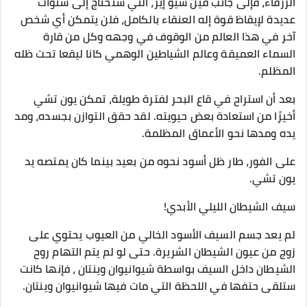
الزرقاء، فإلى جانب فين شيو إير، التي ستحتاج إلى سنوات
عديدة لإيقاظ قوة إله العنقاء بالكامل، فلن يتمكن أي شخص
آخر في هذا العالم من الوقوف في وجهه وكل من قارة
السماء العميقة وعالم الشياطين الوهمي كانا ليقعا تحت ظله
المظلم.
بعد أن استراح في قاع البحر لفترة طويلة، تمكن يون تشي
أخيرًا من استعادة بعض حيويته. لقد حقق التوازن بجسده، ومد
يده ومدها نحو الأعماق المظلمة.
على الفور، طار ظل أسود نحوه من بعيد بينما كان يمتصه يد
يون تشي.
سيف الشيطان الليلي الأبدي!
لم يعد جسم السيف الأسود الخالي من العيوب يحتوي على
زوج من عيون الشيطان الشريرة. حتى لو لم يتم التهام روح
الشيطان داخل السيف بواسطة شيوانيوان وينتان ، فإنها كانت
ستلقى حتفها في اللحظة التي مات فيها شيوانيوان وينتان.