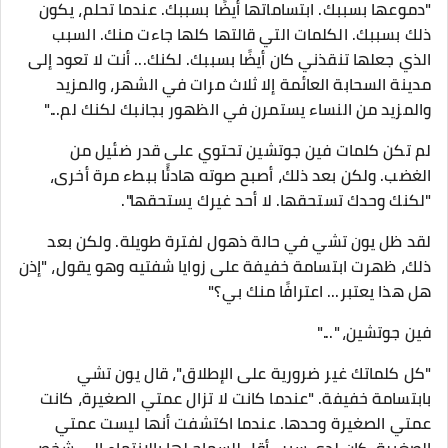
"دموعها بسببك. ابتساماتها أيضًا بسببك. عندما تحلم، يكون
ذلك بسببك. الكلمات التي قالتها كلها جاءت منك. السبب
الذي جعلها تنقذني كان أيضًا بسببك. لكنك... أنت لا تعود إلى
مدينة السحابة العائمة إلا ثلاث مرات في الشهر، والمزيد
والمزيد من النساء يستمرن في الظهور بجانبك لكنك لم..."
لم تكن كلمات فين جوتشين تحتوي على قدر ضئيل من
الغضب. ولكن بعد ذلك، أصبح صوته هادئًا ببطء مرة أخرى،
"لكنك وحدك تستحقها. لا أحد غيرك يستحقها".
لقد ظل يون تشي في حالة ذهول لفترة طويلة. ولكن بعد
ذلك، ظهرت ابتسامة خفيفة على زوايا شفتيه وهو يقول، "إذن
هل هذا يعتبر... اعترافًا منك بي؟"
فين جوتشين، "..."
"كل كلماتك غير ضرورية على الإطلاق"، قال يون تشي
بابتسامة خفيفة. "عندما كانت لا تزال عمتي الصغيرة، كانت
عمتي الصغيرة وحدها. عندما اكتشفت أنها ليست عمتي