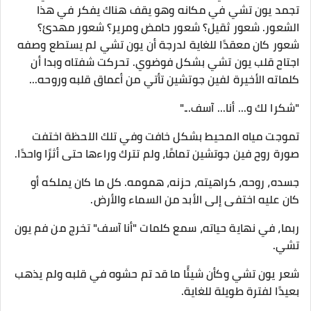
تجمد يون تشي في مكانه وهو يقف هناك يفكر في هذا
الشعور. شعور ثقيل؟ شعور حامض ومرير؟ شعور مهدئ؟
شعور كان معقدًا للغاية لدرجة أن يون تشي لم يستطع وصفه
اجتاح قلب يون تشي بشكل فوضوي. تحركت شفتاه وبدا أن
كلماته الأخيرة لفين جوتشين تأتي من أعماق قلبه وروحه...
"شكرا لك و... أنا... آسف..."
تموجت مياه المحيط بشكل خافت وفي تلك اللحظة اختفت
صورة روح فين جوتشين تمامًا، ولم تترك وراءها حتى أثرًا واحدًا.
جسده، روحه، كراهيته، حزنه، همومه. كل ما كان يملكه أو
كان عليه اختفى إلى الأبد من السماء والأرض.
ربما، في نهاية حياته، سمع كلمات "أنا آسف" تخرج من فم يون
تشي.
شعر يون تشي وكأن شيئًا ما قد تم حشوه في قلبه ولم يذهب
بعيدًا لفترة طويلة للغاية.