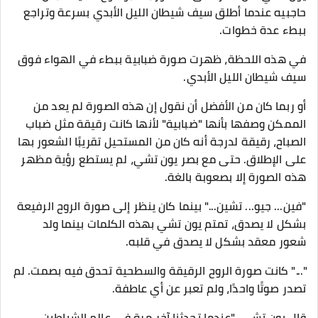
حاجبيه عندما أطلق سيف شيطان الليل الأبدي بسرعة وتراجع
ببطء عدة خطوات.
في هذه اللحظة، ظهرت صورة ضبابية ببطء في الهواء فوق
سيف شيطان الليل الأبدي.
أو ربما كان من الأفضل أن نقول إن هذه الصورة لم يعد من
الممكن وصفها بأنها "ضبابية" لأنها كانت رقيقة مثل ضباب
الصباح، رقيقة لدرجة أنه كان من المستحيل تقريبًا الشعور بها
على الإطلاق. حتى مع بصر يون تشي، لم يستطع رؤية مظهر
هذه الصورة إلا بصعوبة بالغة.
"فين... جيو... تشين..." بينما كان ينظر إلى صورة الروح الرفيعة
بشكل لا يصدق، تمتم يون تشي بهذه الكلمات بينما ولد
شعور معقد بشكل لا يصدق في قلبه.
"..." كانت صورة الروح الرقيقة والسطحية تحدق فيه بصمت. لم
تصدر صوتًا واحدًا، ولم تعبر عن أي عاطفة.
قال يون تشي، "عندما تحدثنا آخر مرة في عالم الشياطين