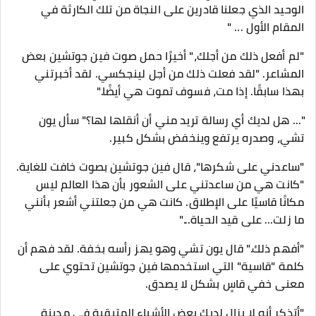
الوحيد الذي جعلنا قادرين على النجاة من تلك الكارثة في
المقام الأول ... "
"لم أفعل ذلك من أجلك،" أخيرًا حمل صوت فين جوتشين بعض
المشاعر. "لقد فعلت ذلك من أجل لينجكسي. لقد أخبرتني
بهذا سابقًا. إذا مت، فسوف تموت هي أيضًا."
"... هل لديك أي رسالة تريد مني أن أنقلها لها؟" سأل يون
تشي، وصدره يرتفع وينخفض ​​​​بشكل كبير.
"ساعدني على شكرها"، قال فين جوتشين بصوت خافت للغاية.
"كانت هي من ساعدتني على الشعور بأن هذا العالم ليس
مكانًا قاسيًا على الإطلاق. كانت هي من جعلتني أشعر بأنني
ما زلت... على قيد الحياة..."
"أفهم ذلك." قال يون تشي وهو يهز رأسه بخفة. لقد فهم أن
كلمة "قاسية" التي استخدمها فين جوتشين تحتوي على
معنى خفي قاسٍ بشكل لا يصدق.
"أتذكر أنه لا يزال لديك بعض الأشياء المتبقية في مدينة