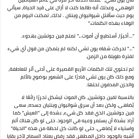
الوهمي، وعدتك أنه طالما كنت لا أزال على قيد الحياة، سيأتي
يوم حيث سأقتل شيوانيوان وينتان . لذلك، تمكنت اليوم من
الوفاء بهذه الكلمات."
"...أخيرًا، أستطيع أن أموت..." تمتم فين جوتشين بهدوء.
"..." تحركت شفاه يون تشي لكنه لم يتمكن من قول أي شيء
لفترة طويلة من الزمن.
لم تحتوي تلك الكلمات الأربع القصيرة على أدنى أثر للعاطفة،
ومع ذلك كان يون تشي قادرًا على الشعور بوضوح بالألم
والحزن المدفون تحتها.
بالنسبة لفين جوتشين، كان الموت ليشكل تحررًا رائعًا لا
يُضاهى. ولكن بعد أن سرق شوانيوان وينتيان جسده، سعى
فين جوتشين، الذي فقد كل شيء، بشدة إلى "العيش" كما
أراد بشدة أن يستمر وعيه في الوجود. حتى لو كان هناك ألم
واستياء لا يُضاهى. حتى لو كانت كل لحظة من هذه "الحياة"
أشبه بالوجود داخل المطهر، فقد رفض بعناد السماح لآخر بقايا