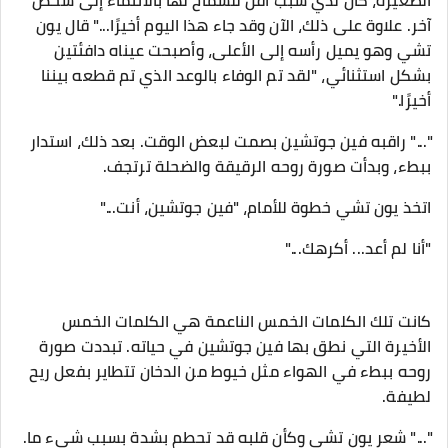
الصغيرة، كان لدي سبب أقل للسماح لها بالانتماء إلى شخص
آخر. علاوة على ذلك، الآن وقد جاء هذا اليوم أخيرًا..." قال يون
تشي وهو يميل رأسه إلى الأعلى، وأصبحت عيناه دافئتين
بشكل استثنائي، "لقد تم الوفاء بالوعد الذي تم قطعه بيننا
أخيرًا."
"..." راقبه فين جوتشين بصمت لبعض الوقت. بعد ذلك، استدار
ببطء، وبدأت صورة روحه الرقيقة والضحلة ترتجف.
اتخذ يون تشي خطوة للأمام، "فين جوتشين، أنت..."
"أنا لم أعد... أكرهك..."
كانت تلك الكلمات الخمس الناعمة هي الكلمات الخمس
الأخيرة التي نطق بها فين جوتشين في حياته. تبددت صورة
روحه ببطء في الهواء مثل خيوط من الدخان تتطاير بفعل ريح
لطيفة.
"..." شعر يون تشي وكأن قلبه قد تحطم بشدة بسبب شيء ما.