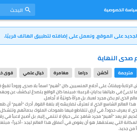
البحث
ياسة الخصوصية
لجديد على الموقع، ونعمل على إضافته لتطبيق الهاتف قريبًا.
م صدى النهاية
مترجمة
أكشن
دراما
مغامرة
خيال علمي
قوى خا
 الرتابةَ ويقتاتُ على أحلامِ المنسيين، كان "أهيم" اسماً بلا صدى، وروحاً تقبعُ 
ً ما تخبئُ في طياتها بداياتٍ مُرعبة؛ فبينما كان الواقع يتصدعُ ليكشفَ عن وج
 هذا العالم الشاسع الذي لا تعترفُ تضاريسُه إلا بلغة القوة، أدرك "أهيم" أن ظمأ
ذي لا يعرف حدوداً. في أرضٍ تتقاطع فيها طموحات الملوك بدمائهم، وتتشكل ف
ديم. لم يعد "أهيم" مجرد شاهدٍ على حياةٍ لا تنتمي إليه، بل أصبح لاعباً في 
 المكانة التي يستحقها، هو أن يغوص في أعماق هذا العالم ليجد -أخيراً- مبتغا
أ من جديد.