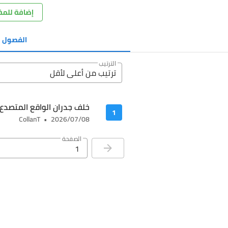
إضافة للم
الفصول
)
الترتيب
ترتيب من أعلى ﻷقل
خلف جدران الواقع المتصدع
1
CollanT
•
2026/07/08
الصفحة
1