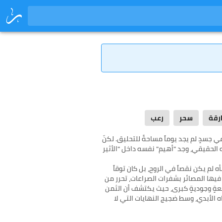
رقة
سحر
رعب
في جسدٍ لم يجد يوماً مساحةً للتحليق. لكنّ
هه الحقيقي، وجد "أهيم" نفسه داخل "الأثير
ه لم يكن نقصاً في الروح، بل كان توقاً
يها المصائر بشفرات الصراعات، تحرر من
رقعةٍ وجوديةٍ كبرى، حيث يكتشف أن الثمن
ه الأبدي، وسط ضجيج النهايات التي لا