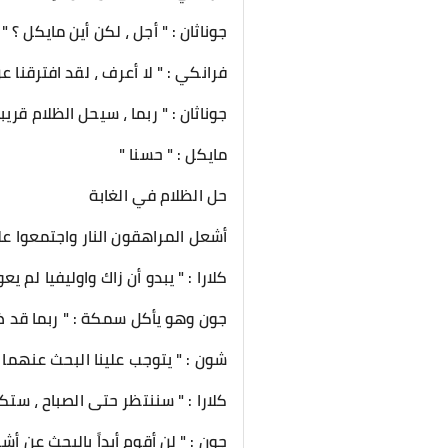
جوناثان : " أجل ، لكن أين مايكل ؟ "
فرانكي : " لا أعرف ، لقد افترقنا ع
جوناثان : " ربما ، سيحل الظلام قري
مايكل : " حسنا "
حل الظلام في الغابة
أشعل المراهقون النار واجتمعوا ع
كلارا : " يبدو أن زاك واوليفيا لم يعو
جون وهو يأكل سمكة : " ربما قد
شون : " يتوجب علينا البحث عنهما 
كلارا : " سننتظر حتى الصباح ، ستك
جون : " لن أقوم أبداً بالبحث عن أ