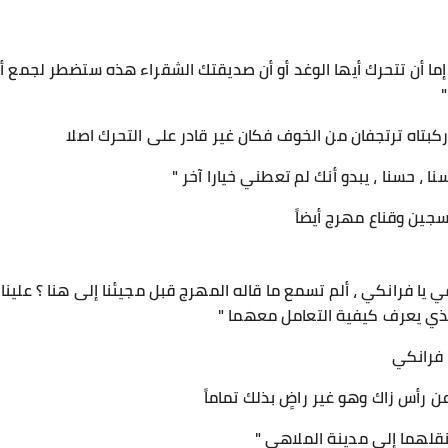
 إما أن تتحرك أيها الوغد أو أن صديقتك الشقراء هذه ستضطر لجمع 
وركبتاه ترتجفان من الخوف فكان غير قادر على التحرك اصلا
 ، حسنا ، يبدو أنك لم تعطني خيارا آخر "
ين وقناع مهرج أيضاً
ي يا فرانكي ، ألم تسمع ما قاله المهرج قبل مجيئنا إلى هنا ؟ علين
لذي يعرف كيفية التعامل معهما "
 فرانكي
 رأس زاك وهو غير راضٍ بذلك تماماً
ا نقلهما إلى مدينة الملاهي "