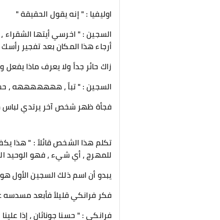
اوليفيا : " إنه يقول الحقيقة "
السجين : " اخرسي أيتها الشقراء ،
أرجاء هذا المكان بعد تفجير رأسك "
زاك حائر جداً ولا يعرف ماذا يفعل 
السجين : " تباً ، هههههههه ، حسنا
فجأة ظهر شخص آخر يرتدي لباس سج
تكلم هذا الشخص قائلاً : " هذا يكف
للمهرج ، أي شيء ، فهو الوحيد ا
يبدو أن اسم ذلك السجين الأول هو
فكر فرانكي قليلاً فأبعد مسدسه عن
فرانكي : " حسنا جوناثان ، إذا علين