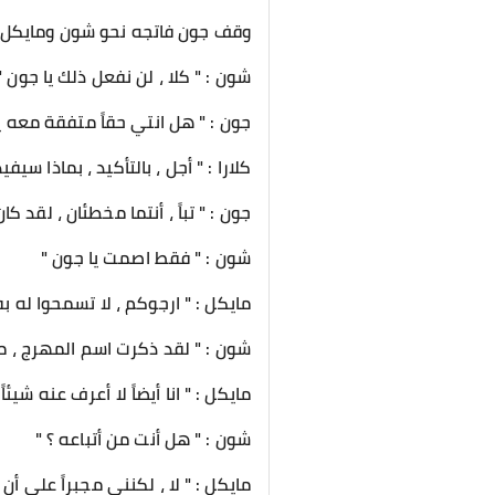
وقف جون فاتجه نحو شون ومايكل ثم أ
شون : " كلا ، لن نفعل ذلك يا جون "
جون : " هل انتي حقاً متفقة معه يا 
كلارا : " أجل ، بالتأكيد ، بماذا سيف
جون : " تباً ، أنتما مخطئان ، لقد كا
شون : " فقط اصمت يا جون "
مايكل : " ارجوكم ، لا تسمحوا له ب
شون : " لقد ذكرت اسم المهرج ، 
مايكل : " انا أيضاً لا أعرف عنه ش
شون : " هل أنت من أتباعه ؟ "
مايكل : " لا ، لكنني مجبراً على أن أص