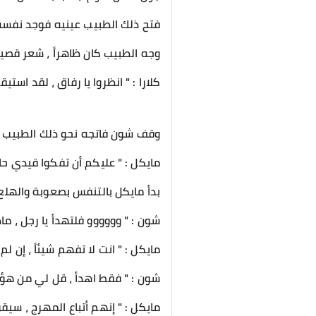
فتح ذلك الطبيب عينيه فوجد نفسه 
وجه الطبيب كان ظاهراً ، شعر قصي
كلارا : " انظروا يا رفاق ، لقد استيق
وقف شون فاتجه نحو ذلك الطبيب قائل
مايكل : " عليكم أن تفكوا قيدي حالا
بدأ مايكل بالتنفس بصعوبة والهلع ي
شون : " وووووو فلتهدأ يا رجل ، ماذ
مايكل : " انت لا تفهم شيئاً ، إن ل
شون : " فقط اهدأ ، قل لي من هؤل
مايكل : " إنهم أتباع المهرج ، سيق