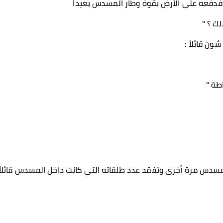
دفعه على الأرض بقوة وطار المسدس بعيداً
ك ؟ "
ن قائلاً :
طة "
مسدس مرة أخرى وتفقد عدد طلقاته التي كانت داخل المسدس قائلاً 