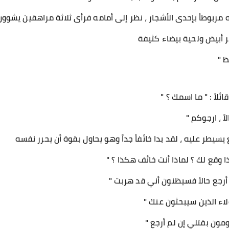
مربوطاً بإحدى الأشجار ، نظر إلى أمامه فرأى ثلاثة مراهقين يشوون
ر أبيض ولحية بيضاء كثيفة
ظ "
اً : " ما اسمك ؟ "
ً ، ارجوكم "
سيطر عليه ، لقد بدا خائفاً جداً وهو يحاول بقوة أن يحرر نفسه
ا وقع لك ؟ لماذا أنت خائف هكذا ؟ "
م أرجع حالاً فسيظنون أني قد هربت "
اء الذين سيبحثون عنك "
ومون بقتلي إن لم أرجع "