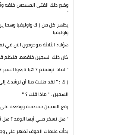
وضع ذلك الفتى المسدس خلفه وأدخله 
"
يظهر كل من زاك واوليفيا وهما ير
واوليفيا
هؤلاء الثلاثة موجودون الآن في ن
كان ذلك السجين خلفهما فتكلم قائلا
" لماذا توقفتم ؟ هيا تابعوا السير ؟ 
زاك : " لقد طلبت منا أن نرشدك إلى ا
السجين : " ماذا قلت ؟ "
رفع السجين مسدسه ووضعه على مؤخ
" هل تسخر مني أيها الوغد ؟ هل أبد
بدأت علامات الخوف تظهر على وجه