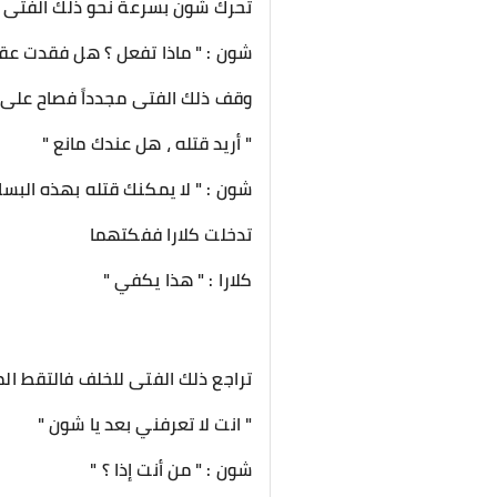
تحرك شون بسرعة نحو ذلك الفتى ف
شون : " ماذا تفعل ؟ هل فقدت عقل
وقف ذلك الفتى مجدداً فصاح على شو
" أريد قتله ، هل عندك مانع "
شون : " لا يمكنك قتله بهذه البسا
تدخلت كلارا ففكتهما
كلارا : " هذا يكفي "
تراجع ذلك الفتى للخلف فالتقط ال
" انت لا تعرفني بعد يا شون "
شون : " من أنت إذا ؟ "