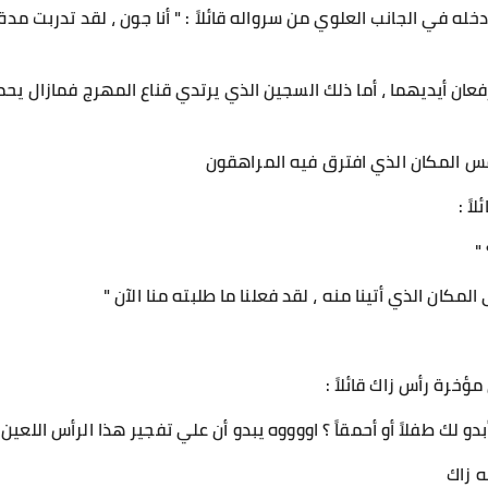
في الجانب العلوي من سرواله قائلاً : " أنا جون ، لقد تدربت مدة ع
فعان أيديهما ، أما ذلك السجين الذي يرتدي قناع المهرج فمازال 
فس المكان الذي افترق فيه المراهقون
ً :
"
لمكان الذي أتينا منه ، لقد فعلنا ما طلبته منا الآن "
رة رأس زاك قائلاً :
و لك طفلاً أو أحمقاً ؟ اووووه يبدو أن علي تفجير هذا الرأس اللعين 
 زاك