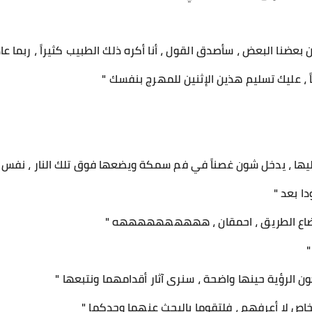
ن بعضنا البعض ، سأصدق القول ، أنا أكره ذلك الطبيب كثيراً ، ربما عاد
باً ، عليك تسليم هذين الإثنين للمهرج بنفسك "
ليها ، يدخل شون غصناً في فم سمكة ويضعها فوق تلك النار ، نفس ا
دا بعد "
 ضاع الطريق ، احمقان ، ههههههههههه "
"
ون الرؤية حينها واضحة ، سنرى آثار أقدامهما ونتبعها "
شخاص لا أعرفهم ، فلتقوما بالبحث عنهما وحدكما "