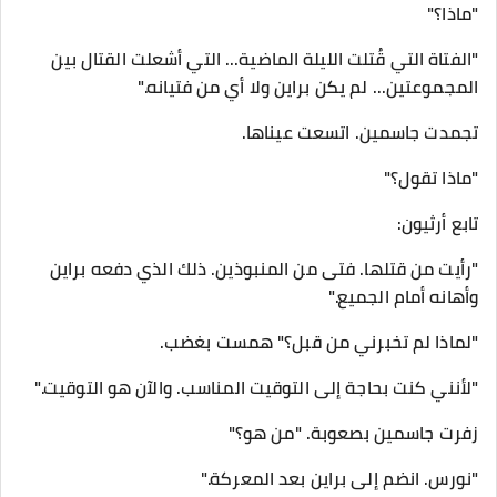
"ماذا؟"
"الفتاة التي قُتلت الليلة الماضية... التي أشعلت القتال بين
المجموعتين... لم يكن براين ولا أي من فتيانه."
تجمدت جاسمين. اتسعت عيناها.
"ماذا تقول؟"
تابع أرثيون:
"رأيت من قتلها. فتى من المنبوذين. ذلك الذي دفعه براين
وأهانه أمام الجميع."
"لماذا لم تخبرني من قبل؟" همست بغضب.
"لأنني كنت بحاجة إلى التوقيت المناسب. والآن هو التوقيت."
زفرت جاسمين بصعوبة. "من هو؟"
"نورس. انضم إلى براين بعد المعركة."