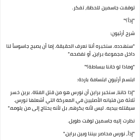
توقفت جاسمين للحظة، تفكر.
"إذاً؟"
شرح أرثيون:
"سنهدده. سنخبره أننا نعرف الحقيقة. إما أن يصبح جاسوساً لنا
داخل مجموعة براين، أو نفضحه."
"وماذا لو خاننا ببساطة؟"
ابتسم أرثيون ابتسامة باردة:
"إذا خاننا، سنخبر براين أن نورس هو من قتل الفتاة. برين خسر
ثلاثة من فتيانه الأصليين في المعركة التي أشعلها نورس.
سيقتله بيديه. ليس لأنه يكرهه، بل لأنه يحتاج إلى من يلومه."
نظرت إليه جاسمين لوقت طويل.
"إذاً، نورس محاصر بيننا وبين براين."