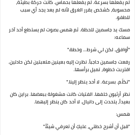
لم يفعلها بسرعة. لم يفعلها بحماس. كانت حركة بطيئة،
محسوبة، كشخص يقرر الغرق لأنه لم يعد يجد أي سبب
للطفو.
مسك يد جاسمين للحظة. ثم همس بصوت لم يستطع أحد آخر
سماعه:
"أوافق. لكن لي شرط... وخطة."
رفعت جاسمين حاجباً. نظرت إليه بعينين متعبتين لكن حادتين.
اقتربت خطوة، تميل برأسها.
"تكلّم. بسرعة. لا أحد ينظر إلينا."
نظر أرثيون خلفها. الفتيات كانت مشغولة ببعضها. براين كان
بعيداً، يتحدث إلى دانيال. لا أحد كان ينظر إليهما.
همس:
"قبل أن أشرح خطتي، عليكِ أن تعرفي شيئاً."