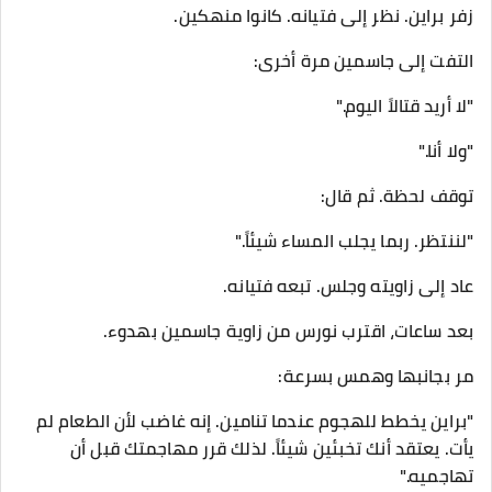
زفر براين. نظر إلى فتيانه. كانوا منهكين.
التفت إلى جاسمين مرة أخرى:
"لا أريد قتالاً اليوم."
"ولا أنا."
توقف لحظة. ثم قال:
"لننتظر. ربما يجلب المساء شيئاً."
عاد إلى زاويته وجلس. تبعه فتيانه.
بعد ساعات، اقترب نورس من زاوية جاسمين بهدوء.
مر بجانبها وهمس بسرعة:
"براين يخطط للهجوم عندما تنامين. إنه غاضب لأن الطعام لم
يأت. يعتقد أنك تخبئين شيئاً. لذلك قرر مهاجمتك قبل أن
تهاجميه."