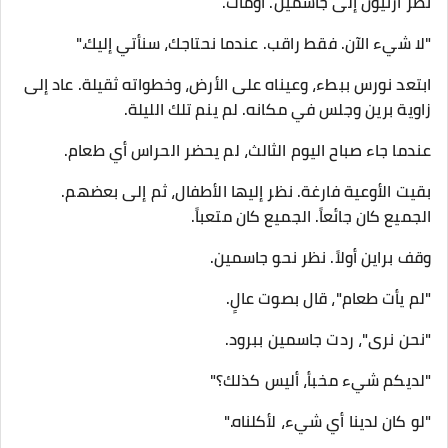
نظر أرثيون إلى جاسمين. أومأت.
"لا شيء الآن. فقط راقب. عندما نحتاجك، سنأتي إليك."
ابتعد نورس ببطء، وعيناه على الأرض، وخطواته ثقيلة. عاد إلى
زاوية برين وجلس في مكانه. لم ينم تلك الليلة.
عندما جاء صباح اليوم الثالث، لم يحضر الحراس أي طعام.
بقيت الأوعية فارغة. نظر إليها الأطفال، ثم إلى بعضهم.
الجميع كان جائعاً. الجميع كان متعباً.
وقف براين أولاً. نظر نحو جاسمين.
"لم يأت طعام"، قال بصوت عالٍ.
"نحن نرى"، ردت جاسمين ببرود.
"لديكم شيء مخبأ، أليس كذلك؟"
"لو كان لدينا أي شيء، لأكلناه."