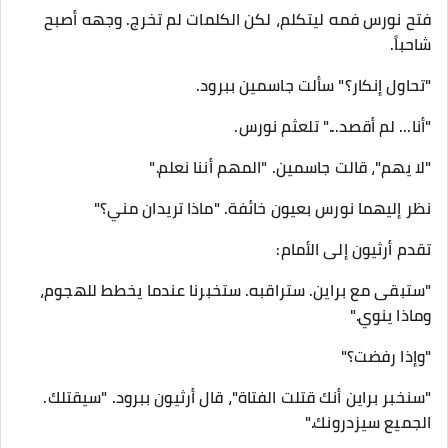
فتح نورس فمه ليتكلم، لكن الكلمات لم تخرج. وجهه أصبح
شاحباً.
"تحاول إنكار؟" سألت جاسمين ببرود.
"أنا... لم أقصد..." تلعثم نورس.
"لا يهم"، قالت جاسمين. "المهم أننا نعلم."
نظر إليهما نورس بعيون خائفة. "ماذا تريدان مني؟"
تقدم أرثيون إلى الأمام:
"ستبقى مع براين. ستراقبه. ستخبرنا عندما يخطط للهجوم،
وماذا ينوي."
"وإذا رفضت؟"
"سنخبر براين أنك قتلت الفتاة"، قال أرثيون ببرود. "سيقتلك.
الجميع سيزدرونك."