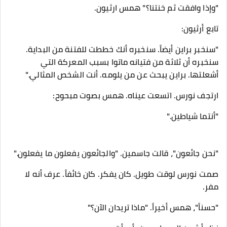
"وإذا وافقت ثم خنتنا؟" همس ارثيون.
تابع أرثيون:
"سنخبر براين أيضاً. سنخبره أنك خططت للفتنة من البداية.
سنخبره أن ثلاثة من فتيانه ماتوا بسبب المعركة التي
أشعلتها. براين يبحث عن من يلومه. أنت الشخص المثالي."
ارتجف نورس. اتسعت عيناه. همس بصوت مبحوح:
"أنتما شياطين."
"نحن جائعون"، قالت جاسمين. "والجائعون يفعلون ما يفعلون."
صمت نورس لوقت طويل. كان يفكر. كان خائفاً. عرف أنه لا
مفر.
"حسناً"، همس أخيراً. "ماذا تريدان الآن؟"