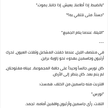
"بالضبط. إذا أطاعنا، يعيش. إذا خاننا، يموت."
"حسناً. متى نلتقي به؟"
"الليلة. عندما ينام الجميع."
---
في منتصف الليل، عندما خفتت المشاعل وثقلت العيون، تحرك
أرثيون وجاسمين بهدوء نحو زاوية براين.
كان نورس جالساً وحيداً على حافة المجموعة، عيناه مفتوحتان،
لم ينم بعد. كان ينظر إلى الأرض.
اقتربت منه جاسمين من الخلف. همست:
"نورس."
التفت. رأى جاسمين وأرثيون واقفين أمامه. تجمد.