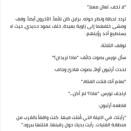
"لا تخف. تعال معنا."
تردد لحظة ونظر حوله. براين كان نائماً. الآخرون أيضاً. وقف
ومشى خلفهما إلى زاوية بعيدة، خلف عمود حديدي، حيث لا
يستطيع أحد رؤيتهم.
توقف الثلاثة.
سأل نورس بصوت خائف: "ماذا تريدان؟"
تحدث أرثيون أولاً، بصوت هادئ وجاف:
"نعلم أنك قتلت الفتاة."
ارتجف نورس. "ماذا؟ لم أكن..."
قاطعه أرثيون:
"رأيتك. في الليلة التي قُتلت فيها. كنت واقفاً بالقرب من
منطقة الفتيات. رأيت يديك حول رقبتها. قتلتها ببرود."