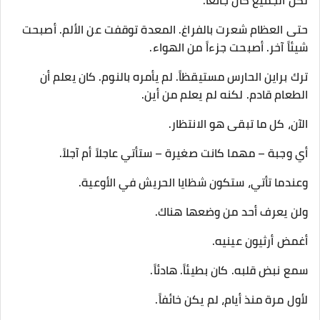
لكن الجميع كان جائعاً.
حتى العظام شعرت بالفراغ. المعدة توقفت عن الألم. أصبحت
شيئاً آخر. أصبحت جزءاً من الهواء.
ترك براين الحارس مستيقظاً. لم يأمره بالنوم. كان يعلم أن
الطعام قادم. لكنه لم يعلم من أين.
الآن، كل ما تبقى هو الانتظار.
أي وجبة – مهما كانت صغيرة – ستأتي عاجلاً أم آجلاً.
وعندما تأتي، ستكون شظايا الحريش في الأوعية.
ولن يعرف أحد من وضعها هناك.
أغمض أرثيون عينيه.
سمع نبض قلبه. كان بطيئاً. هادئاً.
لأول مرة منذ أيام، لم يكن خائفاً.