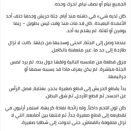
الجميع نيام أو نصف نيام، تحرك وحده.
كان لديه شيء في ذهنه منذ أيام. جثة حريش وجدها خلف أحد
الأعمدة البعيدة. كان قد مات منذ وقت ليس بطويل – ربما
يومين أو ثلاثة. لم يهتم به أحد.
عندما وصل إلى الجثة، انحنى وسحبها من ذيلها. كانت لا تزال
طازجة إلى حد ما. غير متعفنة بالكامل.
مزق قطعة من ملابسه البالية ولفها حول يده. لم يرد لمس
الجثة مباشرة. لم يكن يعرف ماذا قد يسببه سمها أو
جراثيمها.
بدأ يقطع الحريش إلى قطع صغيرة بحجر. بعناية، فصل الرأس
عن الجسد، ثم قطع الأرجل، ثم شق البطن.
كان لون اللحم داكناً، وله رائحة نفاذة كريهة. استمر أرثيون في
تقطيعه إلى قطع صغيرة جداً، ثم فتتها بين أصابعه، التي لا
تزال ملفوفة بالقماش، حتى تحولت إلى شظايا صغيرة.