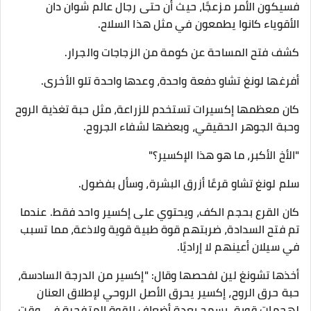
فسيكون الأمر مزعجًا، حيث أن حتى رجال عالم شوان دان
الأقوياء كانوا يطمعون في مثل هذا السلاح.
كشف فتح المساحة عن كومة من الزجاجات والجرار.
أفرغها لونغ تشاو دفعة واحدة، وعدها واحدة تلو الأخرى.
كان معظمها إكسيرات تستخدم للزراعة، مثل حبة تغذية الروح
وحبة الجوهر الحقيقي، وبعضها لشفاء الجروح.
"الأخ الأكبر، ما هو هذا الإكسير؟"
سلم لونغ تشاو قرعًا أزرق البشرة، وسأل بفضول.
كان القرع بحجم الكف، ويحتوي على إكسير واحد فقط. عندما
تم فتح السدادة، ضربتهم قوة طبية قوية ولاذعة، مما تسبب
في سيلان أعينهم لا إراديًا.
أخذها تشونغ لين لفحصها وقال: "إكسير من الدرجة السادسة،
حبة حرق الروح، إكسير يحرق الأصل الروحي لإطلاق العنان
لهجمات قوية. يسمح بعدة أضعاف القوة المتفجرة في وقت