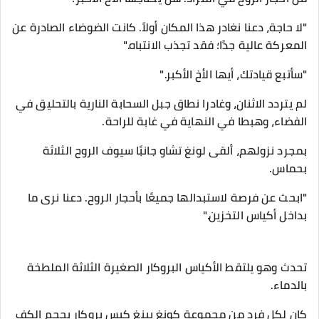
"لا حاجة، دعنا نغادر هذا المكان أولاً. كانت الضوضاء الصادرة عن
المعركة عالية جدًا؛ فقد تجذب الانتباه."
"سأتبع قيادتك، أيها الأخ الأكبر."
لم يتردد الاثنان، وغادرا نطاق جبل السحابة النارية بالتحليق في
الفضاء، وهبطا في النهاية في غابة للراحة.
بمجرد نزولهم، ألقى لونغ تشاو جانبًا سيوف الروح الثلاثة
بحماس.
"ابحث عن فرصة لاستبدالها جميعًا بأحجار الروح. دعنا نرى ما
بداخل أكياس التخزين."
تحدث وهو يلتقط الأكياس البروكار الصغيرة الثلاثة الملطخة
بالدماء.
كان لكل فرد من مجموعة كونغ يينغ كيس بروكار بحجم الكف