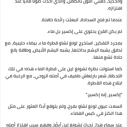
والحديد، ذهبي اللون بالكامل، والذي أحدث صوتًا مائيًا عند
اهتزازه.
عندما تم فتح السدادة، انبعثت رائحة خافتة.
لم يكن القرع يحتوي على إكسير بل ماء.
بمجرد التفكير، استخرج لونغ تشاو قطرة ماء، بيضاء حليبية، مع
تدفق يشبه اليشم بداخلها، يشبه اليشم الأبيض، وطاقة يانغ
حادة تشع منها.
كما استولت نظرة تشونغ لين على قطرة الماء هذه؛ في تلك
اللحظة، شعر بارتعاش طفيف في أصله الروحي، مع الرغبة في
ابتلاع هذه القطرة.
"إكسير، إنه إكسير."
اتسعت عيون لونغ تشاو بفرح، ولم يتوقع أبدًا العثور على مثل
هذا الكنز في كيس الفضاء.
عند سماع هذا، تحرك تشونغ لين أيضًا، وفهم سبب اهتزاز أصله