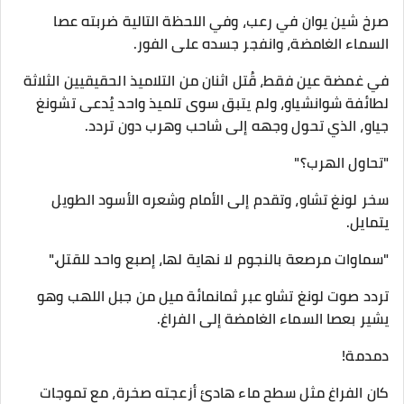
صرخ شين يوان في رعب، وفي اللحظة التالية ضربته عصا
السماء الغامضة، وانفجر جسده على الفور.
في غمضة عين فقط، قُتل اثنان من التلاميذ الحقيقيين الثلاثة
لطائفة شوانشياو، ولم يتبق سوى تلميذ واحد يُدعى تشونغ
جياو، الذي تحول وجهه إلى شاحب وهرب دون تردد.
"تحاول الهرب؟"
سخر لونغ تشاو، وتقدم إلى الأمام وشعره الأسود الطويل
يتمايل.
"سماوات مرصعة بالنجوم لا نهاية لها، إصبع واحد للقتل."
تردد صوت لونغ تشاو عبر ثمانمائة ميل من جبل اللهب وهو
يشير بعصا السماء الغامضة إلى الفراغ.
دمدمة!
كان الفراغ مثل سطح ماء هادئ أزعجته صخرة، مع تموجات