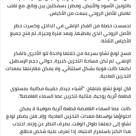
باللونين الأسود والأبيض، ومطرز بسمكتين يين ويانغ، مع تقلب
غامض للأصل الروحي ينبعث من الأكياس.
تحسست خصلة من الفكر الإلهي في الداخل، وكسرت حظر
الأصل الروحي الذي يغطيها، وبعد فترة وجيزة، تم فتح جميع
الأكياس الثلاثة.
مسح لونغ تشاو بسرعة من خلالها واحدة تلو الأخرى بالفكر
الإلهي. لم تكن مساحة التخزين كبيرة، حوالي حجم الإسطبل،
لكنها كانت قوية بشكل استثنائي، ولا يمكن مقارنتها بمعدات
التخزين العادية.
قال لونغ تشاو بابتهاج: "أشياء جيدة، حقيبة مكانية بمستوى
قطعة أثرية روحية، مثالية لتخزين عصا السماء الغامضة".
كانت عصا السماء الغامضة قطعة أثرية صوفية لا يمكن
احتواؤها بواسطة معدات التخزين العادية؛ وإلا، فلن يضطر لونغ
تشاو إلى حملها طوال الوقت. بصرف النظر عن وزنه، اجتذب
هذا الكنز باستمرار الانتباه. إذا تعرف عليه شخص مطلع،