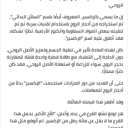
الروحي.
إن ما يسمى بالإكسير، المعروف أيضًا باسم "السائل البدائي"،
تم استخراجه من أحجار الروح باستخدام تقنيات سرية ثم تم
تنقيته ببعض المواد السماوية والكنوز الأرضية. نظرًا لشكله،
فقد أطلق عليه اسم "الإكسير".
كان لهذه المادة تأثير في تنقية الجسم وتعزيز الأصل الروحي،
دون الحاجة إلى التنقية، مع طاقة قطرة واحدة قابلة للمقارنة
بحجر الروح. سواء للزراعة أو استعادة الأصل الروحي، فقد كان
كنزًا ممتازًا.
حتى أن العديد من دور المزادات استخدمت "الإكسير" بدلاً من
أحجار الروح للمعاملات.
وقد أظهر هذا قيمته الهائلة.
هز لونغ تشاو القرع في يده، وأعلن: "الأخ الأكبر، يحمل هذا
القرع ما لا يقل عن مائة رطل من الإكسير. لم أتوقع مثل هذا
الحصاد."