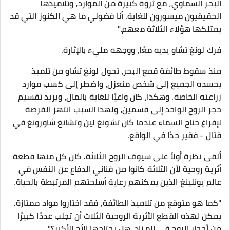
البحر السماوي، مع ثروة كبيرة من الموارد، وتلاميذها
الحقيقيون ميسورون للغاية. أنا فضولي ما هي الكنوز التي قد
يمتلكها هؤلاء الثلاثة معهم."
فرك لونغ تشاو يديه معًا، ووجهه مليء بالإثارة.
منذ سقوط طائفة قمع البحر، تحول لونغ تشاو من تلميذ
يحسده الجميع إلى شخص منعزل، واضطر إلى كسب موارد
زراعته الخاصة. وهكذا، كان واعيًا للغاية بالمال، ويريد تقسيم
حجر الروح الواحد إلى قسمين، ولهذا السبب انتهز الفرصة
لإفراغ جناح السماء عندما كان تشونغ لين وتشانغ شاورونغ في
قتال - فقير جدًا في الواقع.
ألقى نظرة أولاً على سيوف الروح الثلاثة. كان كل منها قطعة
أثرية روحية لأن الثلاثة كانوا من فناني الدفاع عن النفس في
عالم يونلينغ الذين يمكنهم رعاية أسلحتهم المرتبطة بالحياة.
"كما هو متوقع من تلاميذ الطائفة، فقد اختاروا مواد ممتازة.
يمكن لهذه القطع الأثرية الروحية الثلاث أن تجلب عددًا كبيرًا
من أحجار الروح في المزاد. هل يحتاجها الأخ الأكبر؟"