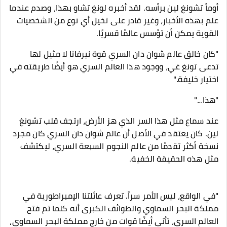
أومأ تشونغ لين برأسه. لقد أخبره لونغ تشاو بهذا، وصدم عندما
علم بهذه الأخبار، وغير قادر على تخيل أي نوع من الشخصيات
القوية يمكن أن تؤسس عالمًا قسريًا.
"كان خالق عالم شوان دان السري قوة نيرفانا لا مثيل لها
تدعى تونغ غي، ووجود هذا العالم السري هو أيضًا طريقته في
اختيار خليفة."
"هذا..."
عند سماع مثل هذا السر الذي هز الأرض، ارتجف قلب تشونغ
لين. كان يعتقد في الأصل أن عالم شوان دان السري كان مجرد
نسخة أكثر تقدمًا من عالم النجوم السبعة السري، ليكتشف
مثل هذه الحقيقة الخفية.
"في الواقع، ليس الأمر سراً. تعرف عائلتنا الإمبراطورية في
مملكة البحر السماوي والطوائف الكبرى أنه كلما تم فتح
العالم السري، تأتي أيضًا قوات من خارج مملكة البحر السماوي،