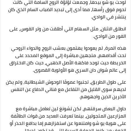
لوحت يو شو بيدها، وجمعت لؤلؤة الروح السامة التي كانت
تحوم فوق رأسها، مما أدى إلى تبديد الضباب السام الذي كان
ينتشر في الوادي.
انطلق الاثنان، مثل السهام التي أطلقت من وتر القوس، على
الفور من الوادي.
هذه المرة، لم يعودوا يهتمون بعشب الروح والدواء الروحي
تحت أقدامهم، متجهين مباشرة إلى الموقع المحدد على
الخريطة حيث توجد فاكهة الأصل الذهبي، حيث كان الاختراق
إلى عالم شوان دان السري هو الأولوية القصوى.
على طول الطريق، تجنبوا عمومًا الوحوش الشيطانية، ولم يكن
لديهم سوى القليل من التفاعل مع فناني الدفاع عن النفس
الآخرين الذين واجهوهم.
حاول البعض سرقتهم، لكن تشونغ لين تعامل مباشرة مع
المزارعين المتجولين، بينما تعرفت العديد من قوات الطائفة
على هوية يو شو وامتنعوا عن استفزازهم إما بدافع الحذر أو
الخوف من كنوز الحماية السرية التي قد تكون لديها.