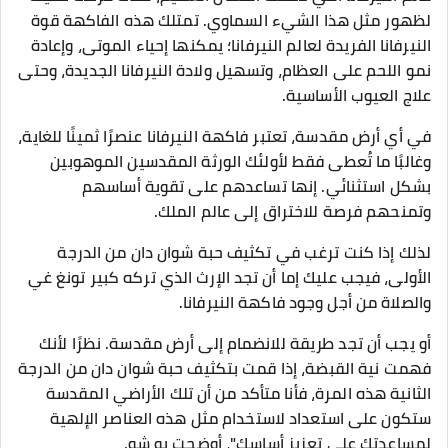
لظهور مثل هذا الشيء السماوي. تمتلك هذه الفاكهة قوة
النيرفانا الفريدة لعالم النيرفانا؛ يمكنها إحياء الموتى، وإعادة
نمو اللحم على العظام، وتسهيل ولادة النيرفانا الجديدة، وحتى
علاج العيوب الأساسية.
في أي أرض مقدسة، تعتبر فاكهة النيرفانا عنصرًا ثمينًا للغاية،
وغالبًا ما تُعطى فقط لأولئك الورثة المقدسين الموهوبين
بشكل استثنائي. إنها تساعدهم على تقوية أساسهم
وتمنحهم فرصة للاختراق إلى عالم الملك.
لذلك إذا كنت ترغب في تكثيف حبة شوان دان من الدرجة
الأولى، فيجب عليك إما أن تجد الإرث الذي تركه كبير تونغ غي
والصلاة من أجل وجود فاكهة النيرفانا.
أو يجب أن تجد طريقة للانضمام إلى أرض مقدسة. نظرًا لأنك
فهمت نية القبضة، إذا قمت بتكثيف حبة شوان دان من الدرجة
الثانية هذه المرة، فأنا متأكد من أن تلك الأراضي المقدسة
ستكون على استعداد لاستخدام مثل هذه العناصر الإلهية
لمساعدتك على تعزيز أساسك"، أوضحت يو شو.