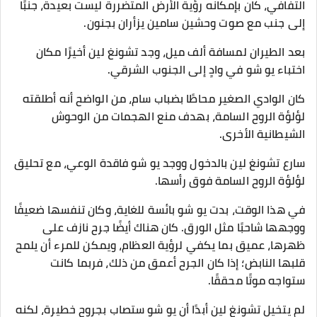
التفافي، كان بإمكانه رؤية الأرض المتضررة ليست بعيدة، جنبًا
إلى جنب مع صوت وحشين سامين يزأران بجنون.
بعد الطيران لمسافة ألف ميل، وجد تشونغ لين أخيرًا مكان
اختباء يو شو في وادٍ إلى الجنوب الشرقي.
كان الوادي الصغير محاطًا بضباب سام، من الواضح أنه أطلقته
لؤلؤة الروح السامة، بهدف منع الهجمات من الوحوش
الشيطانية الأخرى.
سارع تشونغ لين بالدخول ووجد يو شو فاقدة الوعي، مع تحليق
لؤلؤة الروح السامة فوق رأسها.
في هذا الوقت، بدت يو شو بائسة للغاية، وكان تنفسها ضعيفًا
ووجهها شاحبًا مثل الورق. كان هناك أيضًا جرح نازف على
ظهرها، عميق بما يكفي لرؤية العظام، ويمكن للمرء أن يلمح
قلبها النابض؛ إذا كان الجرح أعمق من ذلك، فربما كانت
ستواجه موتًا محققًا.
لم يتخيل تشونغ لين أبدًا أن يو شو ستصاب بجروح خطيرة، لكنه