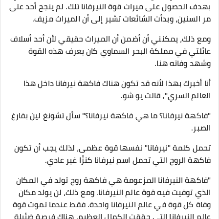
بهدف الحصول على ميراث قوة النيرفانا تلك. لم ينجح أحد على
مر السنين، وبدأت الشائعات تشير إلى أن الميراث مزيف.
ومع ذلك، يمكنني أن أضمن أن الميراث حقيقي لأن أحد أسلاف
عائلتي في مملكة البحر السماوي كان يعرف هذه القوة
وشهد وفاته هنا.
أنا أخبرك بهذا لأنه قد تكون هناك فاكهة نيرفانا داخل هذا
العالم السري"، قالت يو شو.
"فاكهة نيرفانا؟ ما هي فاكهة نيرفانا؟" سأل تشونغ لين بفارغ
الصبر.
تحمل كلمة "نيرفانا" نفسها قوة عظمى، لذلك يجب أن تكون
فاكهة الروح التي تحمل اسم نيرفانا كنزًا غير عادي.
"فاكهة النيرفانا المزعومة هي فاكهة روح تولد في المكان
الذي توفيت فيه قوة عالم النيرفانا. ومع ذلك، لن يولد مكان
وفاة كل قوة في عالم النيرفانا واحدة. فقط عندما تموت قوة
عالم النيرفانا التي حققت الكمال العظيم، هناك فرصة ضئيلة