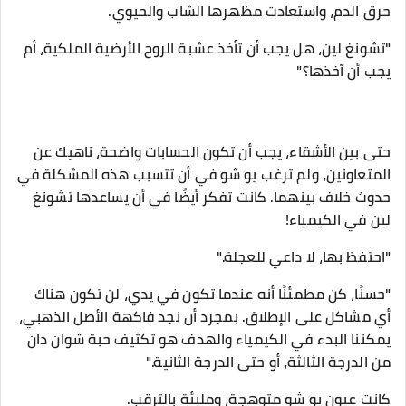
حرق الدم، واستعادت مظهرها الشاب والحيوي.
"تشونغ لين، هل يجب أن تأخذ عشبة الروح الأرضية الملكية، أم
يجب أن آخذها؟"
حتى بين الأشقاء، يجب أن تكون الحسابات واضحة، ناهيك عن
المتعاونين، ولم ترغب يو شو في أن تتسبب هذه المشكلة في
حدوث خلاف بينهما. كانت تفكر أيضًا في أن يساعدها تشونغ
لين في الكيمياء!
"احتفظ بها، لا داعي للعجلة."
"حسنًا، كن مطمئنًا أنه عندما تكون في يدي، لن تكون هناك
أي مشاكل على الإطلاق. بمجرد أن نجد فاكهة الأصل الذهبي،
يمكننا البدء في الكيمياء والهدف هو تكثيف حبة شوان دان
من الدرجة الثالثة، أو حتى الدرجة الثانية."
كانت عيون يو شو متوهجة، ومليئة بالترقب.