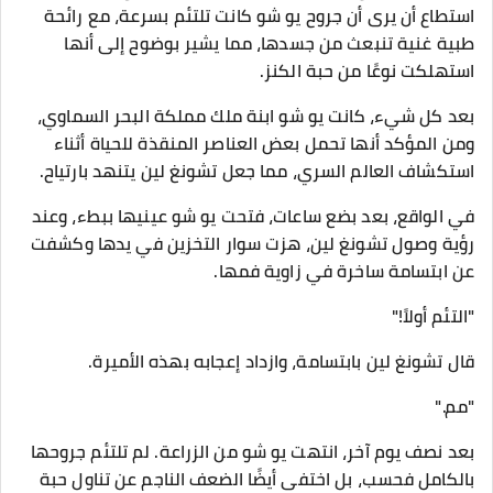
استطاع أن يرى أن جروح يو شو كانت تلتئم بسرعة، مع رائحة
طبية غنية تنبعث من جسدها، مما يشير بوضوح إلى أنها
استهلكت نوعًا من حبة الكنز.
بعد كل شيء، كانت يو شو ابنة ملك مملكة البحر السماوي،
ومن المؤكد أنها تحمل بعض العناصر المنقذة للحياة أثناء
استكشاف العالم السري، مما جعل تشونغ لين يتنهد بارتياح.
في الواقع، بعد بضع ساعات، فتحت يو شو عينيها ببطء، وعند
رؤية وصول تشونغ لين، هزت سوار التخزين في يدها وكشفت
عن ابتسامة ساخرة في زاوية فمها.
"التئم أولاً!"
قال تشونغ لين بابتسامة، وازداد إعجابه بهذه الأميرة.
"مم."
بعد نصف يوم آخر، انتهت يو شو من الزراعة. لم تلتئم جروحها
بالكامل فحسب، بل اختفى أيضًا الضعف الناجم عن تناول حبة