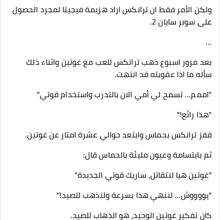
ولكن الأمر فقط ان ترانكس اراد هزيمة فيجيتا لمجرد الحصول
على سوبر سايان 2.
...
بعد مرور اسبوع ذهب ترانكس للعب مع غوتين واثناء ذلك
سأله ما اذا عقوبته قد انتهت.
"اممم... تسمح لي أمي الان بالتدرب واستخدام قوتي"
"هذا رائع!"
قفز ترانكس بحماس وابتعد حوالي عشرة امتار عن غوتين.
ثم بابتسامة وعيون مليئة بالحماس قال:
"غوتين هيا لنتقاتل، ساريك قوتي الجديدة"
"يووووش... لننهي هذا بسرعة ولنذهب للصيد!"
كان تفكير غوتين الوحيد، هو الذهاب للصيد.