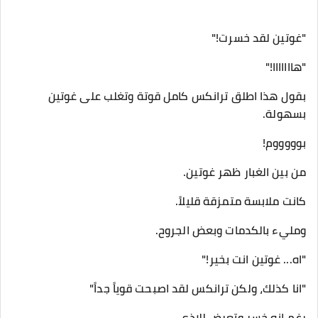
"غوتين لقد خسرت!"
"هااااااا!"
بقول هذا اطلق ترانكس كامل قوتة وتغلب على غوتين
بسهولة.
بوووووم!
من بين الغبار ظهر غوتين.
كانت ملابسة متمزقة قليلاً.
ومليء بالكدمات وبعض الجروح.
"اه... غوتين انت بخير!"
"انا كذلك، ولكن ترانكس لقد اصبحت قوياً جداً"
رغم انه خسر وتعرض للاذى.