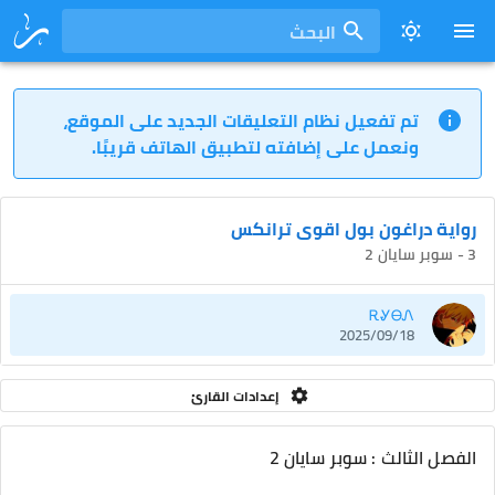
البحث
تم تفعيل نظام التعليقات الجديد على الموقع،
ونعمل على إضافته لتطبيق الهاتف قريبًا.
رواية دراغون بول اقوى ترانكس
3 - سوبر سايان 2
ᎡᎽᎾᏁ
2025/09/18
إعدادات القارئ
الفصل الثالث : سوبر سايان 2