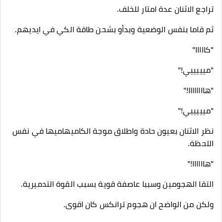
تراجع الاثنان عدة امتار للخلف.
ثم قاما بنفس الوضعية وبدأو بشحن طاقة الكي في ايديهم.
"كااااا"
"ميييييي!"
"هاااااااا!"
"ميييييي!"
نظر الاثنان بعيون حادة واطلاق موجة الكاميهاميها في نفس
اللحظة.
"هاااااا!"
التقا الهجومين وسببا عاصفة قوية بسبب القوة التدميرية.
ولكن من الواضح ان هجوم ترانكس كان اقوى.