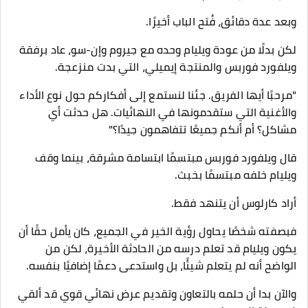
وبعد عدة دقائق، فُتح الباب أخيرًا.
لكن بدلًا من عودة ويليام وحده مع جيروم وإن-سو، عاد برفقة
ويلفورد فوربس والمنتجة إيميلي، التي بدت منزعجة.
"مرحبًا أيها الفريق. جئنا لنستمع إلى أفكاركم حول نوع الأداء
والأغنية التي ستقدمونها في النهائيات. هل حدثت أي
مشاكل؟ أم أنكم جميعًا تتفاهمون جيدًا؟"
قال ويلفورد فوربس مبتسمًا ابتسامة مشرقة، بينما وقف
ويليام خلفه مبتسمًا بخبث.
أراد كارلوس أن يتنهد فقط.
فبصفته شخصًا يحاول رؤية الخير في الجميع، كان يأمل حقًا أن
يكون ويليام قد تعلم درسه من الحادثة الأخيرة، لكن من
الواضح أنه لم يتعلم شيئًا، بل واستدعى دعمًا إضافيًا بنفسه.
والآن بدا أن حلمه بالتعاون وتقديم عرض نهائي قوي قد ألقي