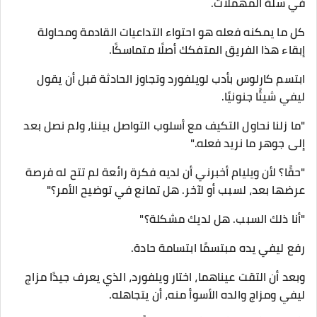
في سلة المهملات.
كل ما يمكنه فعله هو احتواء التداعيات القادمة ومحاولة
إبقاء هذا الفريق المتفكك أصلًا متماسكًا.
ابتسم كارلوس بأدب لويلفورد وتجاوز الحادثة قبل أن يقول
ليفي شيئًا جنونيًا.
"ما زلنا نحاول التكيف مع أسلوب التواصل بيننا، ولم نصل بعد
إلى جوهر ما نريد فعله."
"حقًا؟ لأن ويليام أخبرني أن لديه فكرة رائعة لم تتح له فرصة
عرضها بعد، لسبب أو لآخر. هل تمانع في توضيح الأمر؟"
"أنا ذلك السبب. هل لديك مشكلة؟"
رفع ليفي يده مبتسمًا ابتسامة حادة.
وبعد أن التقت عيناهما، اختار ويلفورد، الذي يعرف جيدًا مزاج
ليفي ومزاج والده الأسوأ منه، أن يتجاهله.