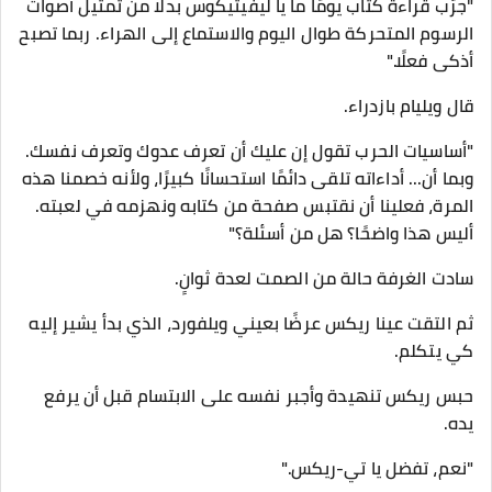
"جرّب قراءة كتاب يومًا ما يا ليفيتيكوس بدلًا من تمثيل أصوات
الرسوم المتحركة طوال اليوم والاستماع إلى الهراء. ربما تصبح
أذكى فعلًا."
قال ويليام بازدراء.
"أساسيات الحرب تقول إن عليك أن تعرف عدوك وتعرف نفسك.
وبما أن... أداءاته تلقى دائمًا استحسانًا كبيرًا، ولأنه خصمنا هذه
المرة، فعلينا أن نقتبس صفحة من كتابه ونهزمه في لعبته.
أليس هذا واضحًا؟ هل من أسئلة؟"
سادت الغرفة حالة من الصمت لعدة ثوانٍ.
ثم التقت عينا ريكس عرضًا بعيني ويلفورد، الذي بدأ يشير إليه
كي يتكلم.
حبس ريكس تنهيدة وأجبر نفسه على الابتسام قبل أن يرفع
يده.
"نعم، تفضل يا تي-ريكس."