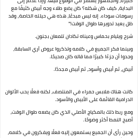
كثيرة، والجمهور يستمر في الوقوع فيها. وإذا عدتم إلى
البداية، كيف كان شكله؟ كان يضع طلاء وجه أبيض كثيفًا مع
رسومات سوداء. إنه ليس مبدعًا، هذه هي حيلته الخاصة، وقد
ظل يعيد تدويرها طوال الوقت!"
شرح ويليام بحماس وعيناه تكادان تلمعان بجنون.
وبينما فكر الجميع في كلامه وتذكروا عروض آري السابقة،
وجدوا أن جزءًا كبيرًا مما قاله كان صحيحًا.
أبيض، ثم أبيض وأسود، ثم أبيض مجددًا.
كانت هناك ملابس حمراء في المنتصف، لكنه فعلًا يحب الألوان
الدرامية القائمة على الأبيض والأسود.
ومع ربط ذلك بالمكياج الأصلي الذي كان يضعه طوال الوقت،
أصبح النمط أكثر وضوحًا.
وحين رأى أن الجميع يستمعون إليه فعلًا ويفكرون في كلامه،