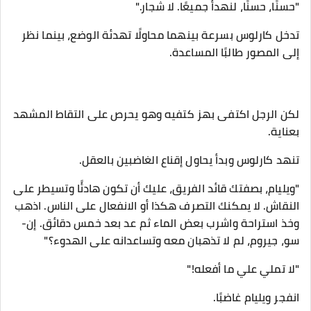
"حسنًا، حسنًا، لنهدأ جميعًا. لا شجار."
تدخل كارلوس بسرعة بينهما محاولًا تهدئة الوضع، بينما نظر
إلى المصور طالبًا المساعدة.
لكن الرجل اكتفى بهز كتفيه وهو يحرص على التقاط المشهد
بعناية.
تنهد كارلوس وبدأ يحاول إقناع الغاضبين بالعقل.
"ويليام، بصفتك قائد الفريق، عليك أن تكون هادئًا وتسيطر على
النقاش. لا يمكنك التصرف هكذا أو الانفعال على الناس. اذهب
وخذ استراحة واشرب بعض الماء ثم عد بعد خمس دقائق. إن-
سو، جيروم، لم لا تذهبان معه وتساعدانه على الهدوء؟"
"لا تملي علي ما أفعله!"
انفجر ويليام غاضبًا.