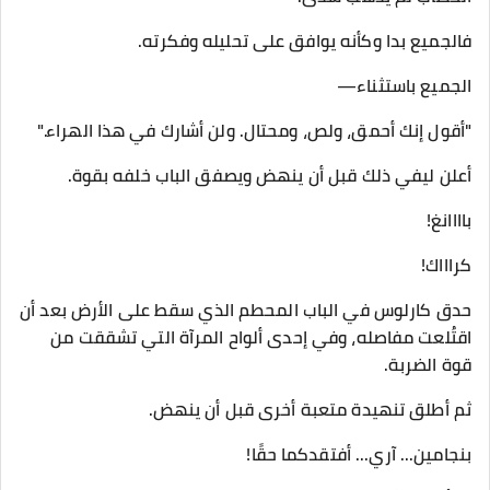
فالجميع بدا وكأنه يوافق على تحليله وفكرته.
الجميع باستثناء—
"أقول إنك أحمق، ولص، ومحتال. ولن أشارك في هذا الهراء."
أعلن ليفي ذلك قبل أن ينهض ويصفق الباب خلفه بقوة.
باااانغ!
كراااك!
حدق كارلوس في الباب المحطم الذي سقط على الأرض بعد أن
اقتُلعت مفاصله، وفي إحدى ألواح المرآة التي تشققت من
قوة الضربة.
ثم أطلق تنهيدة متعبة أخرى قبل أن ينهض.
بنجامين... آري... أفتقدكما حقًا!