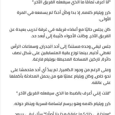
"أنا أعرف تمامًا ما الذي سيفعله الفريق الآخر."
كرر ويليام كلامه، إذ بدا وكأن أحدًا لم يسمعه في المرة
الأولى.
كان يجلس حاليًا مع أعضاء فريقه في غرفة تدريب بعيدة عن
الفريق الآخر، وكانت الأجواء كئيبة إلى أبعد حد.
جلس ليفي وحده مستندًا إلى أحد الجدران، وسماعات الرأس
تغطي أذنيه، بينما توزع بقية المتسابقين على شكل نصف
دائرة، تاركين المساحة المحيطة بويليام فارغة.
وعلى الرغم من وجود الكاميرا، لم يبدُ أي أحد متحمسًا على
نحو خاص، وكان ويليام عمليًا هو من يحمل المحادثة بأكملها
على عاتقه.
"قلت إنني أعرف بالضبط ما الذي سيفعله الفريق الآخر."
كرر ويليام كلامه وهو يرسم ابتسامة قسرية وينظر حوله.
"وماذا في ذلك؟ ما علاقة هذا بنا أصلًا؟" سأل ليفي ببرود.