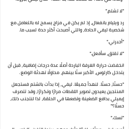
"لا تشتم."
رد ويليام بانفعال، إذ لم يكن في مزاج يسمح له بالتعامل مع
شخصية ليفي الحادة، والتي أصبحت أكثر حدة لسبب ما.
"أجبرني."
"لا تقلق، سأفعل."
انخفضت حرارة الغرفة الباردة أصلًا عدة درجات إضافية، قبل أن
يتدخل كارلوس، الأكبر سنًا بينهم، محاولًا تهدئة الوضع.
"حسنًا، حسنًا. لنهدأ جميعًا. ليفي، إذا بدأت بالشتم فستجعل
المنتجين يعيدون تصوير اللقطات مرارًا وتكرارًا، وقد تتصرف
إيميلي بدافع الضغينة وتضعها في الحلقة، لذا لنتجنب ذلك،
حسنًا؟"
"تسك."