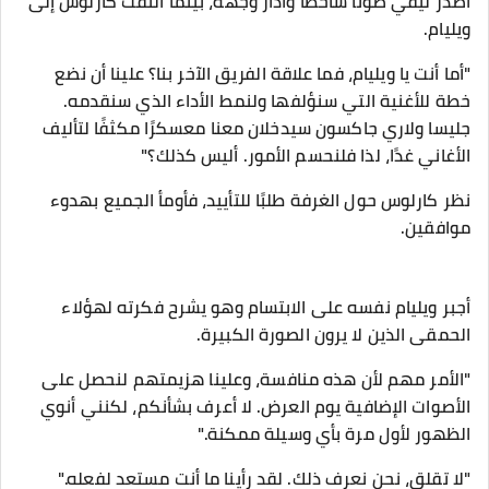
أصدر ليفي صوتًا ساخطًا وأدار وجهه، بينما التفت كارلوس إلى
ويليام.
"أما أنت يا ويليام، فما علاقة الفريق الآخر بنا؟ علينا أن نضع
خطة للأغنية التي سنؤلفها ولنمط الأداء الذي سنقدمه.
جليسا ولاري جاكسون سيدخلان معنا معسكرًا مكثفًا لتأليف
الأغاني غدًا، لذا فلنحسم الأمور. أليس كذلك؟"
نظر كارلوس حول الغرفة طلبًا للتأييد، فأومأ الجميع بهدوء
موافقين.
أجبر ويليام نفسه على الابتسام وهو يشرح فكرته لهؤلاء
الحمقى الذين لا يرون الصورة الكبيرة.
"الأمر مهم لأن هذه منافسة، وعلينا هزيمتهم لنحصل على
الأصوات الإضافية يوم العرض. لا أعرف بشأنكم، لكنني أنوي
الظهور لأول مرة بأي وسيلة ممكنة."
"لا تقلق، نحن نعرف ذلك. لقد رأينا ما أنت مستعد لفعله."