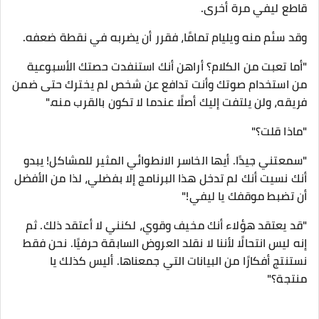
قاطع ليفي مرة أخرى.
وقد سئم منه ويليام تمامًا، فقرر أن يضربه في نقطة ضعفه.
"أما تعبت من الكلام؟ أراهن أنك استنفدت حصتك الأسبوعية
من استخدام صوتك وأنت تدافع عن شخص لم يخترك حتى ضمن
فريقه، ولن يلتفت إليك أصلًا عندما لا تكون بالقرب منه."
"ماذا قلت؟"
"سمعتني جيدًا. أيها الخاسر الانطوائي المثير للمشاكل! يبدو
أنك نسيت أنك لم تدخل هذا البرنامج إلا بفضلي، لذا من الأفضل
أن تضبط موقفك يا ليفي!"
"قد يعتقد هؤلاء أنك مخيف وقوي، لكنني لا أعتقد ذلك. ثم
إنه ليس انتحالًا لأننا لا نقلد العروض السابقة حرفيًا. نحن فقط
نستنتج أفكارًا من البيانات التي جمعناها. أليس كذلك يا
منتجة؟"