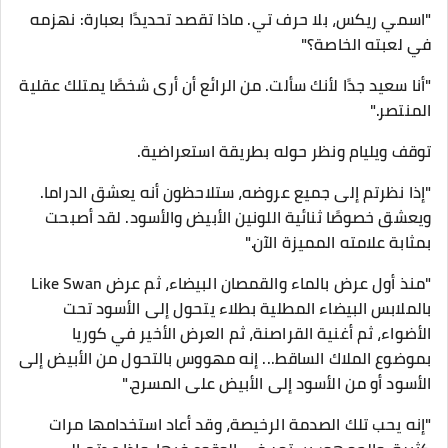
"اسمي ريكس، بلا حرف تي. ماذا تقصد تحديدًا بعبارة: نهزمه
في لعبته الخاصة؟"
"أنا سعيد جدًا لأنك سألت. من الرائع أن أرى شخصًا يمتلك عقلية
المنتصر."
توقف ويليام ونظر حوله بطريقة استعراضية.
"إذا نظرتم إلى جميع عروضه، ستلاحظون أنه يعشق الدراما.
ويعشق خصوصًا ثنائية اللونين الأبيض والأسود. لقد أصبحت
بمثابة علامته المميزة الآن."
"منذ أول عرض بالماء والقمصان البيضاء، ثم عرض Like Swan
بالملابس البيضاء المطلية بطلاء يتحول إلى الأسود تحت
الأضواء، ثم أغنية القراصنة، ثم العرض الأخير في كوريا
بموضوع الملاك الساقط... إنه مهووس بالتحول من الأبيض إلى
الأسود أو من الأسود إلى الأبيض على المسرح."
"إنه يحب تلك الصدمة الرخيصة، وقد أعاد استخدامها مرات