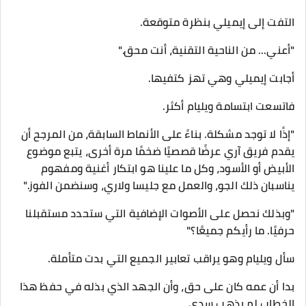
التفت إلى إيميلي بنظرة متوقعة.
"أعني... من الناحية التقنية، أنت محق."
أجابت إيميلي وهي تهز كتفيها.
فاتسعت ابتسامة ويليام أكثر.
"إذًا لا توجد مشكلة. بناءً على الأنماط السابقة، من المرجح أن
يقدم فريق آري عرضًا قصصيًا ضخمًا مرة أخرى، يتبع موضوع
الأبيض أو الأسود، وكل ما علينا هو ابتكار أغنية ومفهوم
يناسبان ذلك الجو، والعمل مع جليسا ولاري، وسنضمن الفوز."
"وبذلك نحصل على الأصوات الإضافية التي ستحدد مستقبلنا
حرفيًا. ما رأيكم جميعًا؟"
سأل ويليام وهو يراقب تعابير الجميع التي بدت متأملة.
بدا أن عمه كان على حق، وأن الجهد الذي بذله في حفظ هذا
الخطاب لم يذهب سدى.