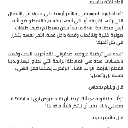
ازداد ثقته بنفسه.
"أما أسلوبه الموسيقي، فالأمر أبسط حتى. سواء في الأعمال
التي رتبها لفريقه أو التي ألفها بنفسه، فالنمط واضح لأنه
ليس مبدعًا جدًا. عادة ما يبدأ بلحن بسيط ثم يضيف طبقات
صوتية كثيرة وتناغمات وقصة داخل قصة. الأمر نفسه يتكرر
في كل أغنية."
"هذه هي تركيبة عروضه. صدقوني، لقد أجريت البحث وقمت
بالحسابات. هذه هي المعادلة الرابحة التي نحتاج إليها. ولدينا
القطع اللازمة: الراب، الغناء، الرقص... يمكننا فعل الشيء
نفسه بل وأفضل."
قال ويليام بحماس.
"إذًا... ما تقوله هو أنك تريدنا أن نقلد عروض آري السابقة؟ لا
يعجبني ذلك. يجب أن نبتكر شيئًا خاصًا بنا."
قال ماثيو بحيرة.