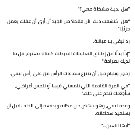
"هل لديك مشكلة معي؟"
"هل اكتشفت ذلك الآن فقط؟ من الجيد أن أرى أن عقلك يعمل
جزئيًا."
رد ليفي بلا مبالاة.
"إذًا بدلًا من إطلاق التعليقات المبطنة كفتاة صغيرة، قل ما
لديك بصراحة."
زمجر ويليام قبل أن ينتزع سماعات الرأس من على رأس ليفي.
"في المرة القادمة التي تلمسني فيها أو تلمس أغراضي،
سأجعلك تندم على ذلك."
وعده ليفي، وهو ينهض من مكانه ويدفعه إلى الخلف قبل أن
يستعيد سماعاته.
"أيها اللعين..."