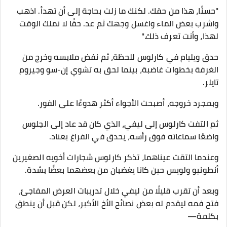
"حسنًا، هذا من حقك. لكنك ما زلت بحاجة إلى أن تهدأ. اذهب
واشرب بعض الماء واغسل وجهك ثم عد. حقًا لا نملك الوقت
لهذا، وأنت تعرف ذلك."
حدق ويليام في كارلوس للحظة، ثم نفض ملابسه وخرج من
الغرفة بخطوات غاضبة، بينما لحق به تشوي إن-سو وجيروم
تايلر.
وبمجرد خروجه، أصبحت الأجواء أكثر هدوءًا على الفور.
ثم التفت كارلوس إلى ليفي، الذي كان قد عاد إلى الجلوس
واضعًا سماعاته فوق رأسه، يحدق في الفراغ بعناد.
وعندما التقت عيناهما، تذكر كارلوس شجارات أخويه الصغيرين
أنطونيو ولويس حين كانا يغضبان من بعضهما بعضًا بشدة.
وبعد أن تقرب قليلًا من ليفي خلال تدريبات العرض المفاجئ،
فتح فمه ليقدم له بعض نصائح الأخ الأكبر، لكن قبل أن ينطق
بكلمة—