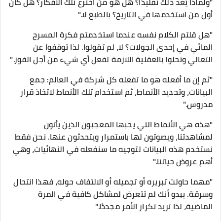
"ولماذا يُعد ذلك تقليدًا؟ هل هو من اخترع تلك الأفكار؟ هل كان
أول من استخدمها في التاريخ؟ بالطبع لا."
"هل قلتم الكلام نفسه عندما استخدمتم فكرة المسرح
المائي في إحدى الجولات؟ لا، لم تقولوا. لذا توقفوا عن
التعالي وتحلوا بالعقلية اللازمة لفعل أي شيء من أجل الفوز."
"ثم إن ما أفعله هو ما تفعله كل شركة في العالم: جمع
البيانات، وتحديد الأنماط، ثم استخدام تلك الأنماط لاتخاذ قرار
مدروس."
"هذه هي الأنماط التي يحبها المعجبون الذين يأتون
لمشاهدتنا، ويصوتون لها باستمرار ويتحدثون عنها. نحن فقط
نستخدم هذه البيانات لتوجيه ما سنفعله في النهائيات، وهي
أهم عروض حياتنا."
"مهما حاولت تبريره أو تجميله أو الالتفاف حوله، فهذا انتحال
وسرقة. يبدو أنك لم تتعرض لمشاكل كافية في المرة
الماضية، لذا تريد تكرار الأمر مجددًا."