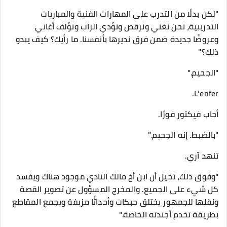
"لكن بدلًا من التدرب على المهارات الفنية والمباريات
التدريبية، نحن نغني ونرقص ونؤدي الراب ونؤلف أغاني
وعروضًا جديدة ضمن فرق نديرها بأنفسنا. ما رأيك؟ كيف يبدو
ذلك؟"
"الجحيم."
L’enfer.
أجاب فيكتور فورًا.
"بالضبط. إنه الجحيم."
تنهد آري.
"وفوق ذلك، تخيل أن ابن أخ مالك النادي موجود هناك ويفسد
كل شيء على الجميع. والمخرج المسؤول عن تصوير القصة
ونقلها للجمهور يختلق حبكات وأحداثًا مزيفة ويجمع المقاطع
بطريقة تخدم أجندته الخاصة."