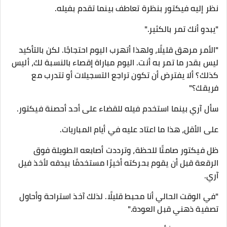
نظر إليه فيكتور بنظرة تعاطف بينما تقدم بفيله.
"يبدو أنك تمر بالكثير."
"الأمر مرهق قليلًا، ولهذا أتهرب اليوم احتجاجًا. لكن بالتأكيد
ليس بقدر ما تمر به أنت. اليوم مباراة إقصاء بالنسبة لك، أليس
كذلك؟ ألا يفترض أن تكون تراجع التسجيلات أو تتدرب مع
فريقك؟"
سأل آري بينما استخدم فيله للقضاء على أحد أحصنة فيكتور.
على الأقل، هذا ما اعتاد عليه في أيام المباريات.
ظل فيكتور صامتًا للحظة، وترددت أصابعه الطويلة فوق
الرقعة قبل أن يقوم بحركته أخيرًا مستخدمًا بيدقه لأخذ فيل
آري.
"في الوقت الحالي أنا محبط قليلًا. لذلك آخذ استراحة وأحاول
تصفية ذهني قبل العودة."