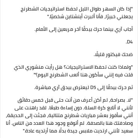
"إذا كان السهر طوال الليل لحفظ استراتيجيات الشطرنج
يجعلني خبيرًا، فأنا ألبرت أينشتاين شخصيًا."
أجاب آري بينما حرك بيدقًا آخر مربعين إلى الأمام.
D4.
ضحك فيكتور قليلًا.
"ولماذا كنت تحفظ الاستراتيجيات؟ هل رأيت منشوري الذي
قلت فيه إنني سأكون هنا ألعب الشطرنج اليوم؟"
ثم حرك بيدقًا إلى D5 ليعترض بيدق آري مباشرة.
"لا. بصراحة، لم أكن أعرف من أنت حتى قبل خمس دقائق
لأنني لا أتابع كرة السلة. دون إساءة طبعًا. لقد راهنت على
أنني سأفوز بعشر مباريات شطرنج متتالية، فجئت إلى الحديقة،
وصادفتك هنا بالصدفة. لم أتوقع وجود هذا العدد من الناس. أنا
سعيد لأنني ارتديت ملابس جيدة بدلًا مما أرتديه عادة."