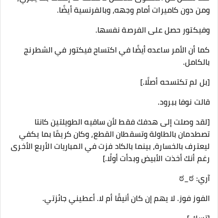
ومن دون كاميرات أمام وجهه، وبالفرنسية أيضًا.
وفيكتور حصل على الفرصة نفسها.
كما أن الأمر ساعده أيضًا في اكتساح فيكتور في الشطرنج
بالكامل.
[بل لم تكتسحه أصلًا.]
قالت نوفا ببرود.
[لقد وصلت إلى هدفك فقط لأن ساقيه الطويلتين كانتا
تصطدمان بالطاولة وتسقطان القطع، وكان كريمًا بما يكفي
ليعترف بالخسارة، بينما بالكاد فزت في المباريات الأربع الأخرى
رغم أنك أخذت الأبيض وبدأت أولًا.]
آري: ಠ_ಠ
الفوز فوز. لا يهم إن كان أنيقًا أم لا. أعطيني جائزتي.