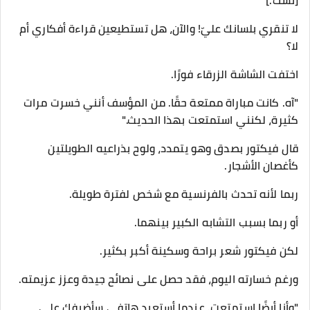
[تسك.]
لا تنقري بلسانك عليّ! والآن، هل تستطيعين قراءة أفكاري أم
لا؟
اختفت الشاشة الزرقاء فورًا.
"آه. كانت مباراة ممتعة حقًا. من المؤسف أنني خسرت مرات
كثيرة، لكنني استمتعت بهذا الحديث."
قال فيكتور بصدق وهو يتمدد، ولوح بذراعيه الطويلتين
كأغصان الأشجار.
ربما لأنه تحدث بالفرنسية مع شخص لفترة طويلة.
أو ربما بسبب التشابه الكبير بينهما.
لكن فيكتور شعر براحة وسكينة أكبر بكثير.
ورغم خسارته اليوم، فقد حصل على نصائح جيدة وعزز عزيمته.
"وأنا أيضًا استمتعت. عندما أستعيد هاتفي سأضيفك على