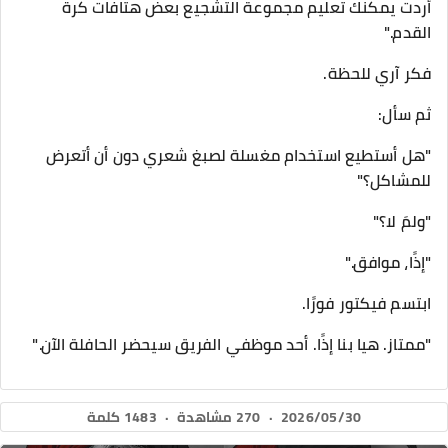
أردت يمكنك تعليم مجموعة التشجيع بعض هتافات كرة
القدم."
فكر آري للحظة.
ثم سأل:
"هل أستطيع استخدام مغسلة لصبغ شعري دون أن أتعرض
للمشاكل؟"
"ولمَ لا؟"
"إذًا، موافق."
ابتسم فيكتور فورًا.
"ممتاز. هيا بنا إذًا. أحد موظفي الفريق سيحضر الحافلة الآن."
2026/05/30
·
270 مشاهدة
·
1483 كلمة