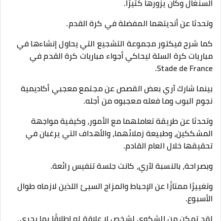
السنغال وكان يزورها كثيرًا.
وتحدثا عن أنديتهما المفضلة في كرة القدم.
كما شرح فيكتور مجموعة التشجيع التي يحاول إنشاءها في
مباريات كرة السلة ليحاكي أجواء مباريات كرة القدم في
Stade de France.
بينما شارك آري بعض القصص عن مجتمع معجبي أكاديمية
نجوم البوب وما فعله معجبوه من أجله.
وتحدثا عن طريقة تعاملهما مع الأمور، وكيفية مواجهة
المشككين، وطبيعة زملائهما، والأهداف التي يرغبان في
تحقيقها خلال العام القادم.
وبصراحة، بالنسبة لآري، كانت جلسة تنفيس رائعة.
وتغييرًا ممتازًا عن الإحباط والمزاج السيئ اللذين لازماه طوال
الأسبوع.
لقد تمكن من الشكوى لشخص لا علاقة له إطلاقًا بما يجري،