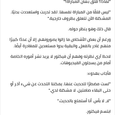
"لماذا؟ قلق بشأن المباراة؟"
"ليس قلقًا من المباراة نفسها. لقد تدربت واستعددت بدنيًا.
المشكلة الآن تتعلق بظروف خارجية."
قال ذلك وهو ينظر حوله.
ورغم أن بعض الأشخاص ما زالوا يصورونهم، إلا أن عددًا كبيرًا
منهم غادر بالفعل، والبقية بدوا مستعدين للمغادرة أيضًا.
لاحظ آري نظرته وفهم أن فيكتور لا يريد نشر أموره الخاصة
أمام من يسجلون الفيديوهات.
فأجاب بهدوء:
"لست مضطرًا للحديث عنها. يمكننا التحدث عن شيء آخر أو
حتى البقاء صامتين. لا مشكلة لدي."
"لا، لا بأس. أنا أستمتع بالحديث."
ابتسم فيكتور.