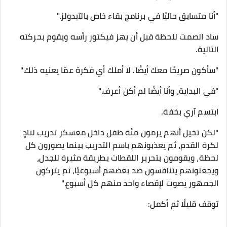
"أنا متسابق حاليًا في برنامج بقاء خاص بالآيدولز."
ساد الصمت للحظة قبل أن يهز فيكتور رأسه ويقوم بحركته
التالية.
"سأكون صريحًا معك أيضًا. لا أملك أي فكرة عمّا يعنيه ذلك."
"في البداية، وأنا أيضًا لم أكن أعرف."
ابتسم آري بخفة.
"لكن تخيل أنهم يرمون مئة طفل داخل معسكر تدريب لنادٍ
لكرة القدم، ثم يعذبونهم باسم التدريب بينما يصورون كل
لحظة، ويقومون بتحرير اللقطات بطريقة مثيرة للجدل،
ويجعلونهم يتنافسون ضد بعضهم أسبوعيًا، ثم يتركون
الجمهور يصوت لإقصاء واحد منهم كل أسبوع."
توقف قليلًا ثم أكمل: