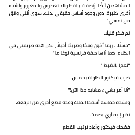
المشاهدين أيضًا. وُصفت بالفظ والمتغطرس والمغرور وأشياء
أخرى كثيرة، دون وجود أساس حقيقي لذلك، سوى أنني واثق
من نفسي."
ثم فكر قليلًا.
"حسنًا... ربما أكون وقحًا وصريحًا أحيانًا، لكن هذه طريقتي في
الكلام. كما أنها صفة فرنسية نوعًا ما."
"نعم! بالضبط!"
ضرب فيكتور الطاولة بحماس.
"أنا أمر بشيء مشابه جدًا الآن!"
ولشدة حماسه أسقط الملك وعدة قطع أخرى من الرقعة.
نظر إليه آري بصمت.
فضحك فيكتور وأعاد ترتيب القطع.