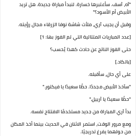
"آه، آسف. سأعتبرها خسارة. لنبدأ مباراة جديدة. هل تريد
الأبيض أم الأسود؟"
وقبل أن يجيب آري، ملأت شاشة نوفا الزرقاء مجال رؤيته.
[عدد المباريات المتتالية التي تم الفوز بها: 1]
حتى الفوز الناتج عن حادث كهذا يُحسب؟
[بالكاد.]
على أي حال، سأقبله.
"سآخذ الأبيض مجددًا. حظًا سعيدًا يا فيكتور."
"حظًا سعيدًا يا آرييل."
بدأ آري المباراة من جديد مستخدمًا الافتتاح نفسه.
ومع مرور الوقت، استمر الاثنان في الحديث بينما أخذ المكان
من حولهما يفرغ تدريجيًا.