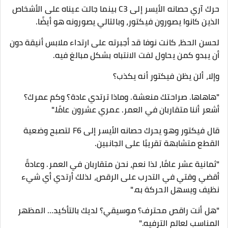
حرك آري حصانه الأيسر إلى C3 بينما جالت عيناه على الأشخاص
الذين كانوا يصورون فيكتور، وبالتالي يصورونه هو أيضًا.
لحسن الحظ، كانت نوفا قد أجبرته على ارتداء ملابس أنيقة دون
أن يبدو كمن يحاول لفت الانتباه بشكل مبالغ فيه.
وإلا، ألن يظن فيكتور أنه يكذب؟
"هاهاها. صراحتك منعشة. وماذا ترتدي عادة؟ وكم عمرك؟
أشعر أننا متقاربان في العمر. عمري عشرون عامًا."
قال فيكتور وهو يحرك حصانه الأيسر إلى F6 لتصبح وضعية
القطع متشابهة تقريبًا على الجانبين.
"ثمانية عشر عامًا، لذا نعم، نحن متقاربان في العمر. وعادةً
أقضي وقتي في التدرب على الرقص، لذلك أرتدي أي شيء
نظيف ويسهل الحركة به."
"هل أنت راقص محترف؟ موسيقي؟ لديك بالتأكيد... المظهر
المناسب لعالم الترفيه."