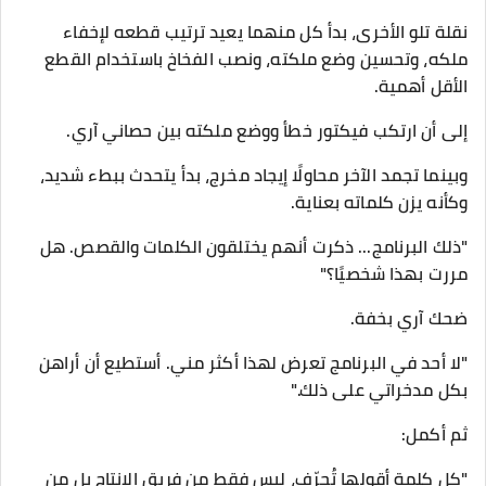
نقلة تلو الأخرى، بدأ كل منهما يعيد ترتيب قطعه لإخفاء
ملكه، وتحسين وضع ملكته، ونصب الفخاخ باستخدام القطع
الأقل أهمية.
إلى أن ارتكب فيكتور خطأ ووضع ملكته بين حصاني آري.
وبينما تجمد الآخر محاولًا إيجاد مخرج، بدأ يتحدث ببطء شديد،
وكأنه يزن كلماته بعناية.
"ذلك البرنامج... ذكرت أنهم يختلقون الكلمات والقصص. هل
مررت بهذا شخصيًا؟"
ضحك آري بخفة.
"لا أحد في البرنامج تعرض لهذا أكثر مني. أستطيع أن أراهن
بكل مدخراتي على ذلك."
ثم أكمل:
"كل كلمة أقولها تُحرّف، ليس فقط من فريق الإنتاج بل من