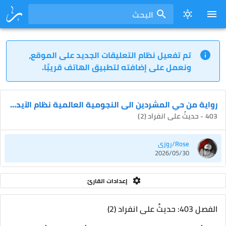
البحث
تم تفعيل نظام التعليقات الجديد على الموقع،
ونعمل على إضافته لتطبيق الهاتف قريبًا.
رواية من حي المشردين الى النجومية العالمية نظام الآيدول
403 - حديثٌ على انفراد (2)
Rose/روزي
2026/05/30
إعدادات القارئ
الفصل 403: حديثٌ على انفراد (2)