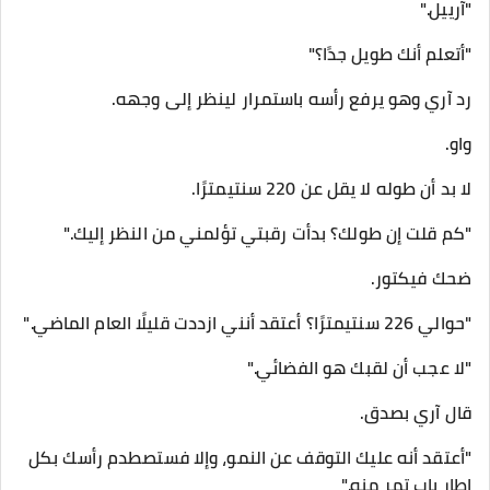
"آرييل."
"أتعلم أنك طويل جدًا؟"
رد آري وهو يرفع رأسه باستمرار لينظر إلى وجهه.
واو.
لا بد أن طوله لا يقل عن 220 سنتيمترًا.
"كم قلت إن طولك؟ بدأت رقبتي تؤلمني من النظر إليك."
ضحك فيكتور.
"حوالي 226 سنتيمترًا؟ أعتقد أنني ازددت قليلًا العام الماضي."
"لا عجب أن لقبك هو الفضائي."
قال آري بصدق.
"أعتقد أنه عليك التوقف عن النمو، وإلا فستصطدم رأسك بكل
إطار باب تمر منه."