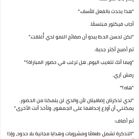
"هذا يحدث بالفعل للأسف."
أجاب فيكتور مبتسمًا.
"لكن لحسن الحظ يبدو أن صفائح النمو لدي أُغلقت."
ثم أصبح أكثر جدية.
"وبما أنك تتغيب اليوم، هل ترغب في حضور المباراة؟"
رمش آري.
"هاه؟"
"لدي تذكرتان إضافيتان لأن والديّ لن يتمكنا من الحضور.
يمكنني أن أوزع إحداهما على الجمهور، وتأخذ أنت الأخرى."
ثم أضاف:
"التذكرة تشمل طعامًا ومشروبات وهدايا مجانية بلا حدود، وإذا