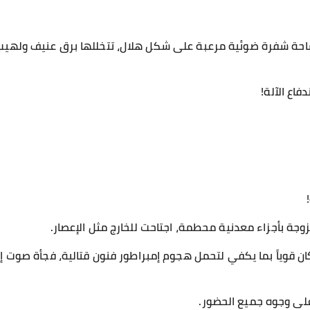
احة شفرة ضوئية مرعبة على شكل هلال، تتخللها برق عنيف ولهيب
اع الآلة!
وجة بأجزاء معدنية محطمة، اجتاحت للخارج مثل الإعصار.
ان قوياً بما يكفي لتحمل هجوم إمبراطور فنون قتالية، فجأة صوت إ
لى وجوه جميع الحضور.