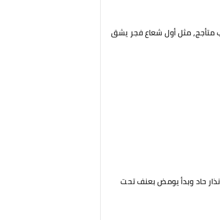
 متأجج، مثل أول شعاع فجر يشق
نذار حاد وبدأ يومض بعنف تحت