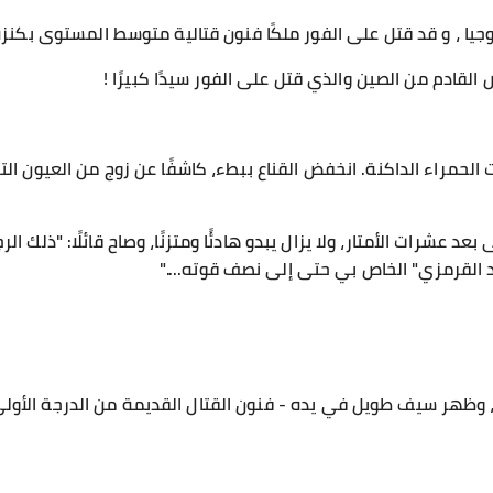
وجيا ، و قد قتل على الفور ملكًا فنون قتالية متوسط ​​المستوى بكنزه
القادم من الصين والذي قتل على الفور سيدًا كبيرًا !
 الحمراء الداكنة. انخفض القناع ببطء، كاشفًا عن زوج من العيون الت
د عشرات الأمتار، ولا يزال يبدو هادئًا ومتزنًا، وصاح قائلًا: "ذلك الر
د القرمزي" الخاص بي حتى إلى نصف قوته...."
 وظهر سيف طويل في يده - فنون القتال القديمة من الدرجة الأولى 