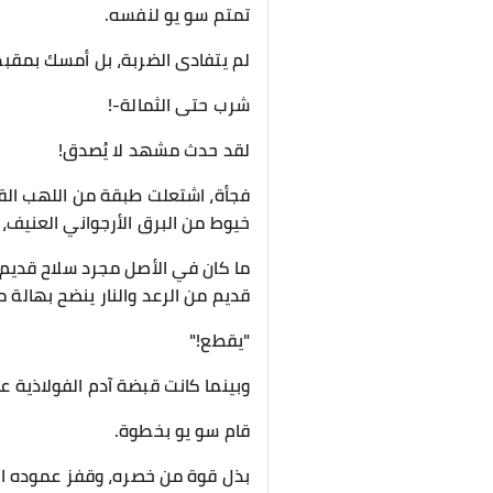
تمتم سو يو لنفسه.
لم يتفادى الضربة، بل أمسك بمقبض 
شرب حتى الثمالة-!
لقد حدث مشهد لا يُصدق!
فجأة، اشتعلت طبقة من اللهب الق
خيوط من البرق الأرجواني العنيف،
ما كان في الأصل مجرد سلاح قديم ع
قديم من الرعد والنار ينضح بهالة 
"يقطع!"
وبينما كانت قبضة آدم الفولاذية 
قام سو يو بخطوة.
بذل قوة من خصره، وقفز عموده الف