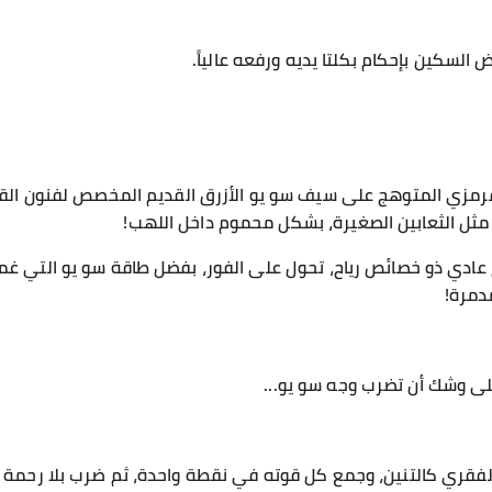
السكين بإحكام بكلتا يديه ورفعه عالياً.
رمزي المتوهج على سيف سو يو الأزرق القديم المخصص لفنون القت
 مثل الثعابين الصغيرة، بشكل محموم داخل اللهب!
ادي ذو خصائص رياح، تحول على الفور، بفضل طاقة سو يو التي غمرته
مدمرة!
على وشك أن تضرب وجه سو يو...
قري كالتنين، وجمع كل قوته في نقطة واحدة، ثم ضرب بلا رحمة ال