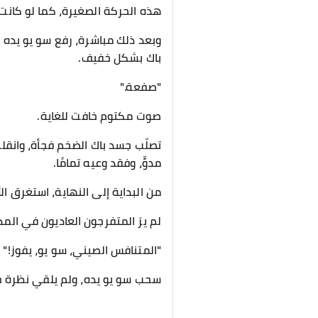
هذه الحركة الصغيرة، كما لو كان
وبعد ذلك مباشرة، رفع سو يو يده 
باك بشكل خفيف.
"صفعة."
صوت مكتوم خافت للغاية.
تصلّب جسد باك الضخم فجأة، وانقل
مدوٍّ، وفقد وعيه تمامًا.
من البداية إلى النهاية، استغرق الأ
لم يرَ المتفرجون العاديون في الم
"المتنافس الصيني، سو يو، يفوز!" 
سحب سو يو يده، ولم يلقي نظرة ح