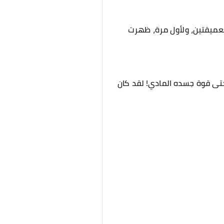
لعميقتين، ولأول مرة، ظهرت
 حتى قوة جسده المادي! لقد كان