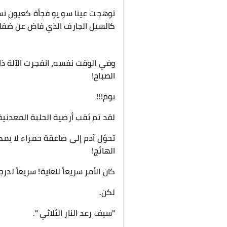
توهجت عينا سو يو فجأة كعيون نسر
كالسيل الجارف الذي فاض عن ضفا
وفي الوقت نفسه، انفجرت الآلة ذات
الصباح!
بوم!!!
لقد تم ثقب أرضية الحلبة المعدنية
تحوّل آدم إلى صاعقة حمراء لا يم
الهائج!
كان الأمر سريعاً للغاية! سريعاً لدرجة أن 90% من الجمهور لم يتمكنوا حتى من رؤية الص
لكن.
"سيف رعد النار الثلاثي ".