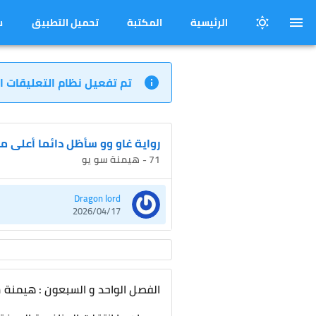
الرئيسية
المكتبة
تحميل التطبيق
س
تم تفعيل نظام التعليقات ا
رواية غاو وو سأظل دائما أعلى من
71 - هيمنة سو يو
Dragon lord
2026/04/17
الفصل الواحد و السبعون : هيمنة 