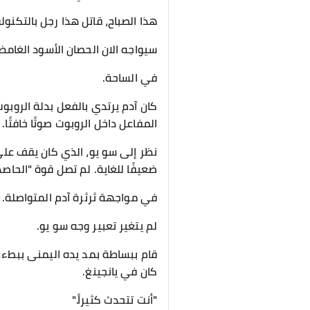
هذا الصباح، قاتل هذا رجل بالتكنول
سيواجه الان الحصان الأسود الغامض 
في الساحة.
كان آدم يرتدي بالفعل بدلة الروبوت
المفاعل داخل الروبوت صوتًا خافتًا.
نظر إلى سو يو، الذي كان يقف على بع
ضعيفًا للغاية. لم تصل قوة "الحاص
في مواجهة ثرثرة آدم المتواصلة.
لم يتغير تعبير وجه سو يو.
قام ببساطة بمد يده اليمنى ببطء،
كان في يانجينغ.
"أنت تتحدث كثيراً."