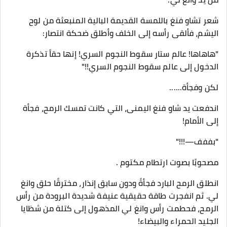
شعر تشاو فنغ باللمسة القديمة البالية المنبعثة من لوح
اليشم، فألقى رأسه إلى الخلف وأطلق ضحكة انتصار:
"هاهاها! عالم ستار سقوط النجوم السري! إنها حقاً تذكرة
الدخول إلى عالم سقوط النجوم السري!!"
لكن وفجأة......
اندفعت يد شاو فنغ اليمنى، التي كانت تمسك الرمح، فجأة
إلى الأمام!
"بففف—!!!"
مصحوبًا بصوت ارتطام مكتوم .
انطلق الرمح البارد فجأةً ودون سابق إنذار، مخترقًا حلق وانغ
لي. ثم انفجرت طاقة حقيقية عنيفة شديدة البرودة من رأس
الرمح، فحطمت رأس وانغ لي المذهول إلى كتلة من شظايا
الجليد الحمراء والبيضاء!