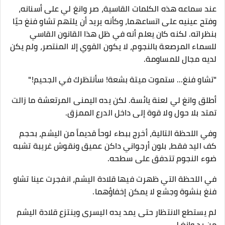
عند سماعه هذه الكلمات القاسية، صر وانغ لي على أسنانه،
وفتح عينيه على اتساعهما، وكأنه يريد أن يلتهم تشاو فنغ حيًا
بنظراته. لكنه كان يعلم أنه في ظل هذا القانون القاسي
للسماء المرصعة بالنجوم، لا يكون القوي إلا المنتصر، ولم يكن
لديه مجال للمساومة.
"تشاو فنغ... ستموت ميتة بشعة! سأنتظرك في الجحيم!"
أطلق وانغ لي لعنة يائسة. لكن يده اليمنى المرتعشة ما زالت
تمتد بلا حول ولا قوة إلى داخل الدرع الممزق.
وفي اللحظة التالية، أخرج ببطء لوحاً قديماً من اليشم، بحجم
كف اليد فقط، بلون أرجواني داكن عميق ونقوش غريبة تشبه
ضوء النجوم تتدفق على سطحه.
في اللحظة التي ظهرت فيها قلادة اليشم، انفجرت عينا تشاو
فنغ بنشوة وجشع لا يمكن إخفاؤهما.
لم يستطع الانتظار حتى يمد يده اليسرى وينتزع قلادة اليشم
من يد وانغ لي.