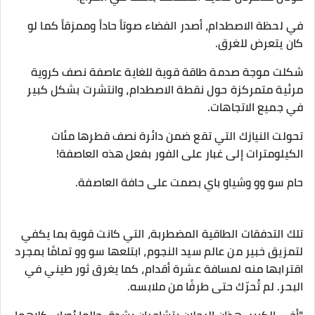
في لحظة الاصطدام، أصدر الفضاء صوتاً حاداً وممزقاً كما لو
كان يتعرض للغرق.
شكلت موجة صدمة طاقة قوية للغاية عاصفة نصف كروية
مرئية متمركزة حول نقطة الاصطدام، وانتشرت بشكل كبير
في جميع الاتجاهات.
تحولت النيازك التي تقع ضمن دائرة نصف قطرها مئات
الكيلومترات إلى غبار على الفور بفعل هذه العاصفة!
حام سو وو وشياو باي بصمت على حافة العاصفة.
تلك التدفقات الطاقية المضطربة، التي كانت قوية بما يكفي
لتمزيق خبير من عالم سيد النجوم، ابتلعها سو وو تمامًا بمجرد
اقترابها منه لمسافة عشرة أقدام، كما يغرق ثور طيني في
البحر. لم تُحرّك حتى طرفًا من ملابسه.