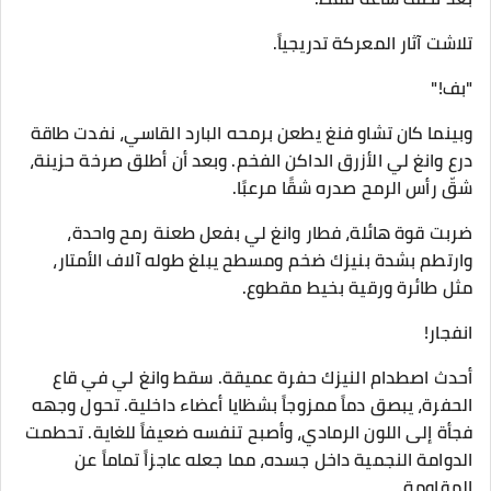
تلاشت آثار المعركة تدريجياً.
"بف!"
وبينما كان تشاو فنغ يطعن برمحه البارد القاسي، نفدت طاقة
درع وانغ لي الأزرق الداكن الفخم. وبعد أن أطلق صرخة حزينة،
شقّ رأس الرمح صدره شقًا مرعبًا.
ضربت قوة هائلة، فطار وانغ لي بفعل طعنة رمح واحدة،
وارتطم بشدة بنيزك ضخم ومسطح يبلغ طوله آلاف الأمتار،
مثل طائرة ورقية بخيط مقطوع.
انفجار!
أحدث اصطدام النيزك حفرة عميقة. سقط وانغ لي في قاع
الحفرة، يبصق دماً ممزوجاً بشظايا أعضاء داخلية. تحول وجهه
فجأة إلى اللون الرمادي، وأصبح تنفسه ضعيفاً للغاية. تحطمت
الدوامة النجمية داخل جسده، مما جعله عاجزاً تماماً عن
المقاومة.