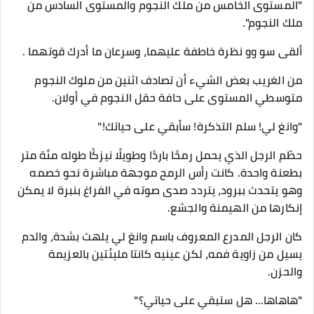
"المستوى الخامس من ملك النجوم والمستوى السادس من
ملك النجوم".
ألقى سو وو نظرة خاطفة عليهما، وسرعان ما أدرك قوتهما .
من الغريب بعض الشيء أن تصادف اثنين من ملوك النجوم
متوسطي المستوى على حافة حقل النجوم في أولان.
"وانغ لي! سلم التذكرة! سأبقي على حياتك!"
حطّم الرجل الذي يحمل رمحًا باردًا وطويلًا نيزكًا طوله مئة متر
بطعنة واحدة. كانت رأس الرمح موجهة مباشرة نحو خصمه
وهو يتحدث ببرود، يتردد صدى صوته في الفراغ بنبرة لا يمكن
إنكارها من الهيمنة والجشع.
كان الرجل المدرع المعروف باسم وانغ لي يلهث بشدة، والدم
يسيل من زاوية فمه، لكن عينيه كانتا مليئتين بالعزيمة
والحزن.
"هاهاها... هل ستبقي على حياتي؟"