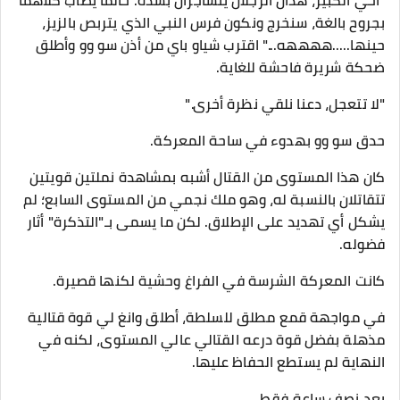
"أخي الكبير، هذان الرجلان يتشاجران بشدة. حالما يُصاب كلاهما
بجروح بالغة، سنخرج ونكون فرس النبي الذي يتربص بالزيز،
حينها.....ههههه..." اقترب شياو باي من أذن سو وو وأطلق
ضحكة شريرة فاحشة للغاية.
"لا تتعجل، دعنا نلقي نظرة أخرى."
حدق سو وو بهدوء في ساحة المعركة.
كان هذا المستوى من القتال أشبه بمشاهدة نملتين قويتين
تتقاتلان بالنسبة له، وهو ملك نجمي من المستوى السابع؛ لم
يشكل أي تهديد على الإطلاق. لكن ما يسمى بـ"التذكرة" أثار
فضوله.
كانت المعركة الشرسة في الفراغ وحشية لكنها قصيرة.
في مواجهة قمع مطلق للسلطة، أطلق وانغ لي قوة قتالية
مذهلة بفضل قوة درعه القتالي عالي المستوى، لكنه في
النهاية لم يستطع الحفاظ عليها.
بعد نصف ساعة فقط.