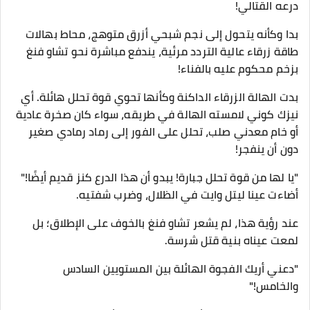
درعه القتالي!
بدا وكأنه يتحول إلى نجم شبحي أزرق متوهج، محاط بهالات
طاقة زرقاء عالية التردد مرئية، يندفع مباشرة نحو تشاو فنغ
بزخم محكوم عليه بالفناء!
بدت الهالة الزرقاء الداكنة وكأنها تحوي قوة تحلل هائلة. أي
نيزك كوني لامسته الهالة في طريقه، سواء كان صخرة عادية
أو خام معدني صلب، تحلل على الفور إلى رماد رمادي صغير
دون أن ينفجر!
"يا لها من قوة تحلل جبارة! يبدو أن هذا الدرع كنز قديم أيضًا!"
أضاءت عينا ليتل وايت في الظلال، وضرب شفتيه.
عند رؤية هذا، لم يشعر تشاو فنغ بالخوف على الإطلاق؛ بل
لمعت عيناه بنية قتل شرسة.
"دعني أريك الفجوة الهائلة بين المستويين السادس
والخامس!"