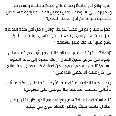
انفجر وانغ لي ضاحكًا بصوت عالٍ، ضحكته مليئة بالسخرية
والمرارة التي لا توصف. "قبل يومين فقط، كنا إخوة مستعدين
للتضحية بحياتنا من أجل بعضنا البعض!"
احمرّت عينا وانغ لي غضباً شديداً: "والآن؟! من أجل هذه التذكرة
المزعومة لعالم سري ، تطعنني في ظهري وتنقلب عليّ! يا
تشاو فنغ، أنت حقاً مثير للشفقة!"
"إخوة؟" سخر تشاو فنغ، وعيناه خاليتان من أي ندم. "ما معنى
الإخوة في طريق فنون القتال ؟ إنها تذكرة إلى عالم النجوم
السري! 'الرجل العادي بريء، لكن امتلاك كنز يعد جريمة'. وانغ
لي، كان عليك ألا تخفي هذا عني!"
جيد.....كلما ازدادت رغبتك فيه، قلّ ما ستمنحني إياه! وبما أنك
لا تُبالي بعلاقتنا السابقة، فلا تلومني على قسوتي!
أثناء استماعه لمحادثتهم، رفع سو وو، الذي كان يختبئ في
الظلال، حاجبه قليلاً، وظهر اهتمام قوي في عينيه.