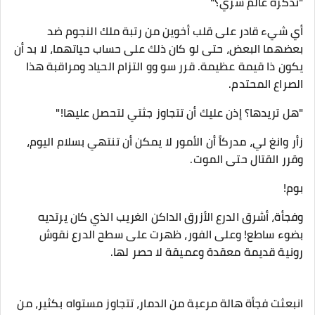
"تذكرة عالم سري؟"
أي شيء قادر على قلب أخوين من رتبة ملك النجوم ضد
بعضهما البعض، حتى لو كان ذلك على حساب حياتهما، لا بد أن
يكون ذا قيمة عظيمة. قرر سو وو التزام الحياد ومراقبة هذا
الصراع المحتدم.
"هل تريدها؟ إذن عليك أن تتجاوز جثتي لتحصل عليها!"
زأر وانغ لي، مدركاً أن الأمور لا يمكن أن تنتهي بسلام اليوم،
وقرر القتال حتى الموت.
بوم!
وفجأة، أشرق الدرع الأزرق الداكن الغريب الذي كان يرتديه
بضوء ساطع! وعلى الفور، ظهرت على سطح الدرع نقوش
رونية قديمة معقدة وعميقة لا حصر لها.
انبعثت فجأة هالة مرعبة من الدمار، تتجاوز مستواه بكثير، من