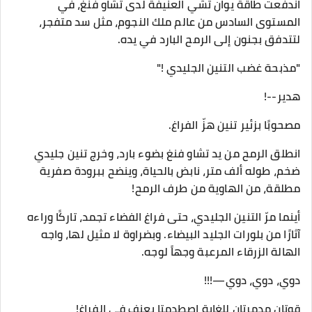
اندفعت طاقة يوان تشي العنيفة لدى تشاو فنغ، في
المستوى السادس من عالم ملك النجوم، مثل سد متفجر،
لتتدفق بجنون إلى الرمح البارد في يده.
"مذبحة غضب التنين الجليدي !"
هدير--!
مصحوبًا بزئير تنين هزّ الفراغ.
انطلق الرمح من يد تشاو فنغ بضوء بارد، وخرج تنين جليدي
ضخم، طوله ألف متر، نابض بالحياة، وينضح ببرودة صفرية
مطلقة، من الهاوية من طرف الرمح!
أينما مرّ التنين الجليدي، حتى فراغ الفضاء تجمد، تاركًا وراءه
آثارًا من بلورات الجليد البيضاء. وبضراوة لا مثيل لها، واجه
الهالة الزرقاء المرعبة وجهاً لوجه.
دوي، دوي، دوي—!!!
قوتان مدمرتان للغاية اصطدمتا بعنف في الفراغ!