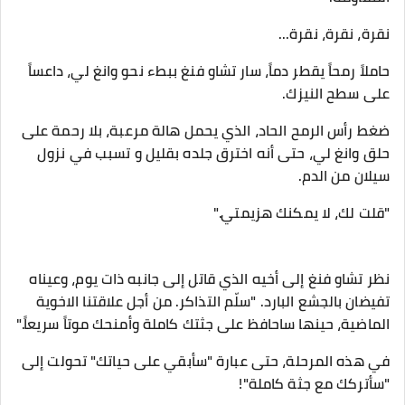
نقرة، نقرة، نقرة...
حاملاً رمحاً يقطر دماً، سار تشاو فنغ ببطء نحو وانغ لي، داعساً
على سطح النيزك.
ضغط رأس الرمح الحاد، الذي يحمل هالة مرعبة، بلا رحمة على
حلق وانغ لي، حتى أنه اخترق جلده بقليل و تسبب في نزول
سيلان من الدم.
"قلت لك، لا يمكنك هزيمتي."
نظر تشاو فنغ إلى أخيه الذي قاتل إلى جانبه ذات يوم، وعيناه
تفيضان بالجشع البارد. "سلّم التذاكر. من أجل علاقتنا الاخوية
الماضية، حينها ساحافظ على جثتك كاملة وأمنحك موتاً سريعاً."
في هذه المرحلة، حتى عبارة "سأبقي على حياتك" تحولت إلى
"سأتركك مع جثة كاملة"!