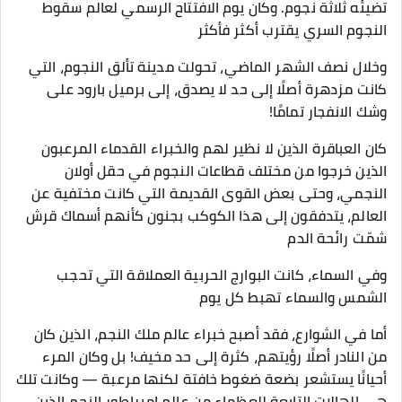
تضيئه ثلاثة نجوم. وكان يوم الافتتاح الرسمي لعالم سقوط
النجوم السري يقترب أكثر فأكثر
وخلال نصف الشهر الماضي، تحولت مدينة تألق النجوم، التي
كانت مزدهرة أصلًا إلى حد لا يصدق، إلى برميل بارود على
وشك الانفجار تمامًا!
كان العباقرة الذين لا نظير لهم والخبراء القدماء المرعبون
الذين خرجوا من مختلف قطاعات النجوم في حقل أولان
النجمي، وحتى بعض القوى القديمة التي كانت مختفية عن
العالم، يتدفقون إلى هذا الكوكب بجنون كأنهم أسماك قرش
شمّت رائحة الدم
وفي السماء، كانت البوارج الحربية العملاقة التي تحجب
الشمس والسماء تهبط كل يوم
أما في الشوارع، فقد أصبح خبراء عالم ملك النجم، الذين كان
من النادر أصلًا رؤيتهم، كثرة إلى حد مخيف! بل وكان المرء
أحيانًا يستشعر بضعة ضغوط خافتة لكنها مرعبة — وكانت تلك
هي الهالات التابعة للعظماء من عالم إمبراطور النجم الذين