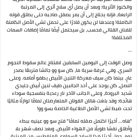
والكنوز الأثرية؛ وبعد أن يصل أي سلاح أثري إلى المرتبة
الرابعة، فإنه يحتاج إلى أن يمر بصقل صاحبه حتى يطلق قوته
الكاملة! وعندها لن يكون قادرًا على تحمل تشي الأصل الكاملة
للفنان القتالي فحسب، بل سيحتمل أيضًا تمامًا إضافات السمات
المختلفة!
...
وصل الوقت إلى اليومين السابقين لافتتاح عالم سقوط النجوم
السري. وفي غرفة سرية ما، كان سو وو جالسًا متربعًا بصدر
عارٍ، بينما كان سيف معركة التنين الأبيض يطفو أمامه. وعلى
النصل، كان يوجد على أحد الجانبين طيف تنين أبيض جليدي
شديد البرودة، وعلى الجانب الآخر نار رعدية بنفسجية سوداء
هائجة؛ وقد بلغت هاتان القوتان المتعارضتان تمامًا توازنًا مثاليًا
تحت ضبط تشي الأصل الطاغية الخاصة بسو وو!
"هاه... أخيرًا اكتمل صقله تمامًا" فتح سو وو عينيه ببطء
وأطلق نفسًا طويلًا من الهواء الأبيض. وبعد نصف شهر بلا
نوم، جعل أخيرًا هذا السلاح السماوي المتغطرس من المرتبة