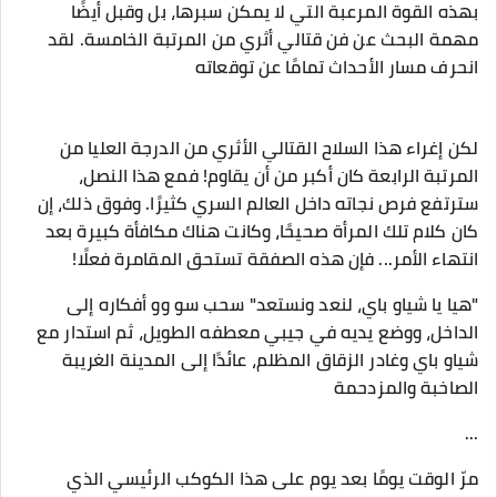
بهذه القوة المرعبة التي لا يمكن سبرها، بل وقبل أيضًا
مهمة البحث عن فن قتالي أثري من المرتبة الخامسة. لقد
انحرف مسار الأحداث تمامًا عن توقعاته
لكن إغراء هذا السلاح القتالي الأثري من الدرجة العليا من
المرتبة الرابعة كان أكبر من أن يقاوم! فمع هذا النصل،
سترتفع فرص نجاته داخل العالم السري كثيرًا. وفوق ذلك، إن
كان كلام تلك المرأة صحيحًا، وكانت هناك مكافأة كبيرة بعد
انتهاء الأمر... فإن هذه الصفقة تستحق المقامرة فعلًا!
"هيا يا شياو باي، لنعد ونستعد" سحب سو وو أفكاره إلى
الداخل، ووضع يديه في جيبي معطفه الطويل، ثم استدار مع
شياو باي وغادر الزقاق المظلم، عائدًا إلى المدينة الغريبة
الصاخبة والمزدحمة
...
مرّ الوقت يومًا بعد يوم على هذا الكوكب الرئيسي الذي