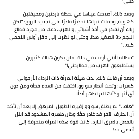
ظني"
وبعد ذلك، أصبحت عيناها في لحظة باردتين وعميقتين
كهاوية، وحملت نبرتها تحذيرًا قادرًا على تجميد الروح: "لكن
إياك أن تفكر في أخذ أشيائي والهرب. دعك من مجرد قطاع
النجم 35 الصغير هذا، وحتى لو نظرت إلى حقل أولان النجمي
كله..."
"فطالما أنني أرغب في ذلك، فلن يكون هناك كثيرون
يستطيعون الهرب من مطاردتي!"
وبعد أن قالت ذلك، بدت هيئة المرأة ذات الرداء الأرجواني
كسراب؛ وتحت أنظار سو وو، اختفت من العدم فجأة ومن دون
أي أثر! وكأنها لم تظهر أصلًا
"هاه..." لم يطلق سو وو زفيره الطويل المرهق إلا بعد أن تأكد
أن الطرف الآخر قد غادر حقًا؛ وكان ظهره المشدود قد ابتل
بالفعل بالعرق البارد. كانت قوة هذه المرأة منحرفة إلى
أقصى حد!