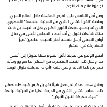
تجاوزوا عالم ملك النجم!
ومن أجل التنافس على الفرص المذهلة داخل العالم السري،
وخاصة "الفن القتالي الأثري من المرتبة الخامسة" الأسطوري
الذي قد يظهر، دفعت القوى الكبرى بكل ما لديها. بل كانت
هناك شائعات تقول إن أحد أعضاء المجلس الأعلى في حقل
أولان النجمي أرسل بنفسه أكثر تلاميذه الخاصين تميزًا
للمشاركة في الاختبار!
أصبح الوضع في مدينة تألق النجوم كلها متوترًا إلى أقصى
حد. وخلال هذا النصف المضطرب من الشهر، بدا سو وو وكأنه
تبخر من هذا العالم، وبقي خلف الأبواب المغلقة طوال الوقت
وخلال هذه المدة، لم يفعل شيئًا آخر، بل كرس قلبه كله لصقل
ذلك السلاح القتالي الأثري من الدرجة العليا من المرتبة الرابعة
— "سيف معركة التنين الأبيض"
لقد كانت المرتبة الرابعة حدًا فاصلًا للأسلحة القتالية الأثرية