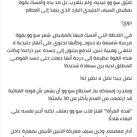
ضيّق سو وو عينيه. ولم يتهرب، بل مد يده وأمسك بقوة
بمقبض السيف الجليدي البارد الذي ينفذ إلى العظام
دويّ!
في اللحظة التي أمسك فيها بالمقبض، شعر سو وو بقوة
مرعبة شاسعة بلا حدود، وكأنها تحتوي على أنهار جليدية لا
تنتهي وهيبة تنين، تندفع بجنون إلى جسده عبر ذراعه! وكانت
هذه القوة عظيمة إلى درجة أنها جعلت حتى جسد الفوضى
المطلق لديه يرن بسعادة شديدة!
نصل جيد! نصل لا نظير له!
وبمجرد إمساكه به، استطاع سو وو أن يشعر بأن قوته القتالية
قد ارتفعت من العدم بأكثر من 30 بالمئة!
"هذه المرأة!" اهتز قلب سو وو بعنف، لكنه أجبر نفسه على
البقاء هادئًا
أدار معصمه، وخزن سيف معركة التنين الأبيض بمهارة داخل