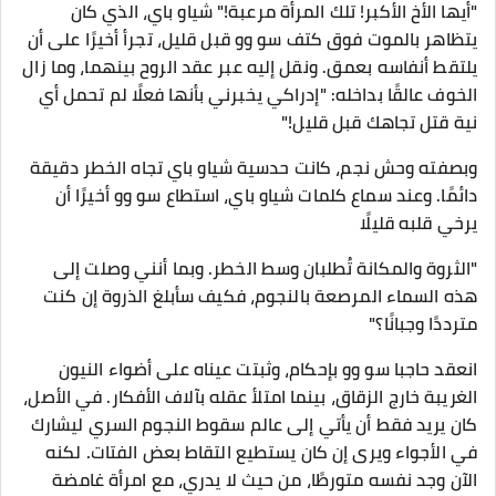
"أيها الأخ الأكبر! تلك المرأة مرعبة!" شياو باي، الذي كان
يتظاهر بالموت فوق كتف سو وو قبل قليل، تجرأ أخيرًا على أن
يلتقط أنفاسه بعمق. ونقل إليه عبر عقد الروح بينهما، وما زال
الخوف عالقًا بداخله: "إدراكي يخبرني بأنها فعلًا لم تحمل أي
نية قتل تجاهك قبل قليل!"
وبصفته وحش نجم، كانت حدسية شياو باي تجاه الخطر دقيقة
دائمًا. وعند سماع كلمات شياو باي، استطاع سو وو أخيرًا أن
يرخي قلبه قليلًا
"الثروة والمكانة تُطلبان وسط الخطر. وبما أنني وصلت إلى
هذه السماء المرصعة بالنجوم، فكيف سأبلغ الذروة إن كنت
مترددًا وجبانًا؟"
انعقد حاجبا سو وو بإحكام، وثبتت عيناه على أضواء النيون
الغريبة خارج الزقاق، بينما امتلأ عقله بآلاف الأفكار. في الأصل،
كان يريد فقط أن يأتي إلى عالم سقوط النجوم السري ليشارك
في الأجواء ويرى إن كان يستطيع التقاط بعض الفتات. لكنه
الآن وجد نفسه متورطًا، من حيث لا يدري، مع امرأة غامضة