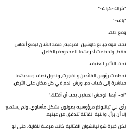
"كراك~كراك~"
"باف~"
ومع ذلك.
تحت قوة جيانغ داوشين المرعبة، صمد الاثنان لبضع أنفاس
فقط، وتحطمت أذرعهما الممدودة بالكامل.
تحت التأثير العنيف.
تحطمت رؤوس القائدين وانفجرت، وتحول نصف جسديهما
مباشرة إلى ضباب دم، ورش الدم في كل مكان على الأرض.
"آه~ أيها الوحش الصغير، يجب أن أقتلك."
رأى لي تيانلونغ مرؤوسيه يموتون بشكل مأساوي، ولم يستطع
إلا أن يزأر، والنية القاتلة تتدفق من عينيه.
لكن خبرة شو تيانشوان القتالية كانت مرعبة للغاية. حتى لو