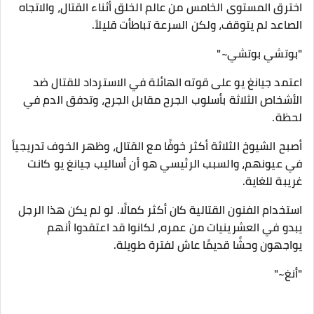
اخترق المستوى الخامس من عالم الخلق أثناء القتال، والاتجاه
الصاعد لم يتوقف، ولكن السرعة تباطأت قليلاً.
"بوتشي بوتشي~"
اعتمد جيانغ يو على قوته الهائلة في الاسترداد للقتال ضد
الأشخاص الثلاثة بأسلوب الجرح مقابل الجرح، وتدفق الدم في
لحظة.
أصبح الشيوخ الثلاثة أكثر خوفًا مع القتال، وظهر الخوف تدريجياً
في عيونهم، والسبب الرئيسي هو أن أساليب جيانغ يو كانت
غريبة للغاية.
استخدام الفنون القتالية كان أكثر كمالًا. لو لم يكن هذا الرجل
يبدو في العشرينيات من عمره، لكانوا قد اعتقدوا أنهم
يواجهون وحشًا قديمًا عاش لفترة طويلة.
"أنغ~"