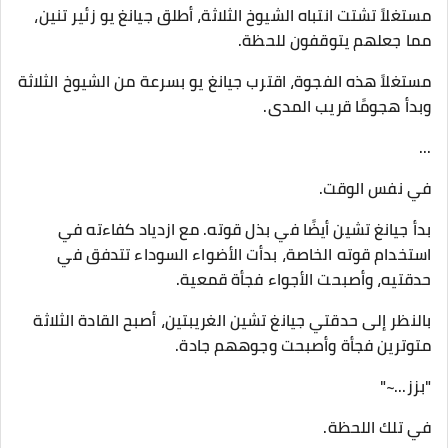
مستغلاً تشتت انتباه الشيوخ الثلاثة، أطلق جيانغ يو زئير تنين،
مما جعلهم يتوقفون للحظة.
مستغلاً هذه الفجوة، اقترب جيانغ يو بسرعة من الشيوخ الثلاثة
وبدأ هجومًا قريب المدى.
...
في نفس الوقت.
بدأ جيانغ تشين أيضًا في بذل قوته. مع ازدياد كفاءته في
استخدام قوته الخاصة، بدأت الأضواء السوداء تتدفق في
حدقتيه، وأصبحت الأجواء فجأة قمعية.
بالنظر إلى حدقتي جيانغ تشين الغريبتين، أصبح القادة الثلاثة
متوترين فجأة وأصبحت وجوههم جادة.
"بزز...~"
في تلك اللحظة.