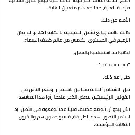
أصبح القادة الثلاثة أكثر خوفًا. كانت خبرة جيانغ تشين القتالية
مرعبة للغاية، مما جعلهم متعبين للغاية.
الأهم من ذلك.
كانت طاقة جيانغ تشين الحقيقية لا نهاية لها. لو لم يكن
الزعيم في المستوى الخامس من عالم كهف السماء.
لكانوا قد استسلموا بالفعل.
"باف باف باف~"
حتى مع ذلك.
ظل الأشخاص الثلاثة مصابين باستمرار، وشعر الناس من
القوتين الرئيسيتين ببعض الذعر عندما رأوا هذا المشهد.
الآن يبدو أن الوضع مختلف قليلاً عما توقعوه في الأصل. إذا
استمر التطور بهذه الطريقة، فسيواجهون هم والآخرون
النهاية المؤسفة.