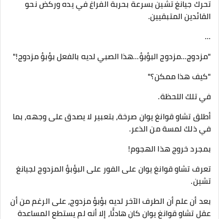
تحرك جيانغ تشين بسرعة بحربة الفراغ في يده وركض نحو
القائدين المتبقيين.
...
"مزدوج...مزدوج البؤبؤ...هذا الصبي لديه بالفعل بؤبؤ مزدوج!"
"كيف هذا ممكن؟"
في تلك اللحظة.
أطلق تشاو قوانغ يوان صرخة، بتعبير لا يصدق على وجهه، بما
في ذلك لمسة من الذعر.
بمجرد خروج هذا الهجوم!
تعرف تشاو قوانغ يوان على الفور على البؤبؤ المزدوج لجيانغ
تشين.
بعد أن علم أن الطرف الآخر لديه بؤبؤ مزدوج، على الرغم من أن
عقل تشاو قوانغ يوان كان هادئًا، إلا أنه لم يستطع المساعدة