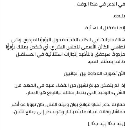
في الذعر في هذا الوقت.
يتبعه.
إنه نية قتل لا نهائية.
هناك سجلات في الكتب القديمة حول البؤبؤ المزدوج، وهي
تضاهي الكائن الأسمى للجنس البشري. أي شخص يمتلك بؤبؤًا
مزدوجًا سيحقق بالتأكيد إنجازات استثنائية في المستقبل
طالما يمكنه النمو.
الآن تطورت العداوة بين الجانبين.
إذا لم يتمكن جيانغ تشين من القضاء عليه في المهد، فإن
الشيء الوحيد الذي ينتظر سلالة تيانلونغ هو الدمار.
مقارنة بذعر تشاو قوانغ يوان ونيته القتل، كان تووبا غو أكثر
حماسًا، وكانت عيناه مليئة بالنار وهو ينظر إلى جيانغ تشين.
[جيد جدًا! جيد جدًا! ]