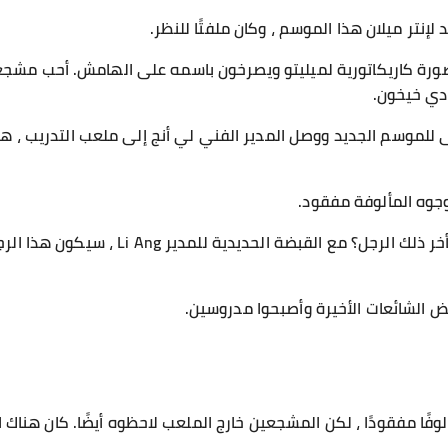
 لإنتر ميلان هذا الموسم ، وكان ملفتًا للنظر.
رة كاريكاتورية لميليتو ويصرخون باسمه على الهامش. أحب مشجعو إ
دي خيخون.
لى للموسم الجديد ووصل المدير الفني لي أنج إلى ملعب التدريب ، هد
وجوه المألوفة مفقود.
بدأ بعض اللاعبين في القلق. هل تأخر ذلك الرجل
 الشائعات الأخيرة وأصبحوا مدروسين.
لوفًا مفقودًا ، لكن المشجعين خارج الملعب لاحظوه أيضًا. كان هناك 