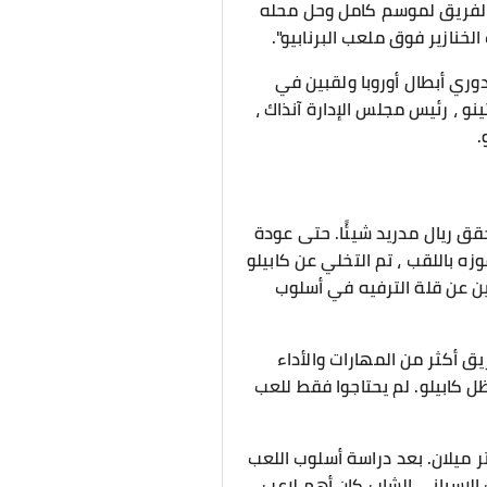
ود الفريق لموسم كامل وحل محله
لخنازير فوق ملعب البرنابيو".
وري أبطال أوروبا ولقبين في
يلو. بعد فوز ريال مدريد باللقب في عام 2003 ، اعتقد فلورنتينو ، رئيس مجلس الإدارة آنذاك ،
.
قق ريال مدريد شيئًا. حتى عودة
ج نادي ريال مدريد منذ 50 عامًا. ومع ذلك ، بعد فوزه باللقب ، تم التخلي عن كابيلو
ضين عن قلة الترفيه في أسلوب
يق أكثر من المهارات والأداء
ل كابيلو. لم يحتاجوا فقط للعب
 ميلان. بعد دراسة أسلوب اللعب
لإسباني الشاب Juan Carlos. كان يعتقد أن اللاعب الإسباني الشاب كان أهم لاعب