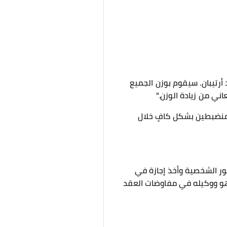
غ السيد أرتيبان. سيقوم بوزن الجميع
ني من زيادة الوزن."
ا منضبطين بشكل كافٍ خلال
مور الشخصية وأخذ إجازة في
ان هو ووكيله في مفاوضات العقد