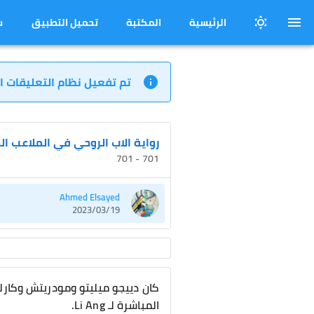
الرئيسية
المكتبة
تحميل التطبيق
س
تم تفعيل نظام التعليقات ا
رواية الاب الروحي في الملاعب ال
701 - 701
Ahmed Elsayed
2023/03/19
كان دييجو ميليتو ومودريتش وكارلو
المباشرة لـ Li Ang.