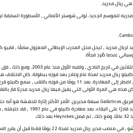
هي ريال مدريد.
مدربه للموسم الجديد. تولى شوستر الألماني ، الأسطورة السابقة لر
ريال مدريد ، ليحل محل المدرب الإيطالي المعزول سابقًا ، فابيو كابي
إسباني عندما طُرد فجأة.
قاد كابيلو ريال مدريد للفوز بلقبه الثلاثين في 
المغادرة بمبادرة منه. هذه المرة ، اضطر إلى المغادرة. بعد 11 يومًا من فو
ن هذه هي المرة الأولى التي يقيل فيها ريال مدريد مدربًا فاز باللقب
في السنوات الأربع الماضية ، أقال فريق Galácticos سبعة مديرين. الأمر الأكثر إثار
أن مدرب ريال مدريد سيكون بالتأكيد قادرًا 
ذلك.
جلس مدير هاينكس القادم ، كاماتشو ، في منصب مدير ريال م