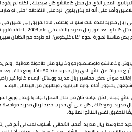
ر البرنابيو. المدير الذي حل محل كاماتشو كان هيدينك ، لكنه لم يق
لاعبين وأصر على أنه لم يكن ينوي الرد على انتقاداته "حتى لو طارت ا
ي ريال مدريد لمدة ثلاث سنوات ونصف ، قاد الفريق إلى لقبين في د
الدوري الإسباني ، لكن مصيره كان مثل كاب
يكن مناسبًا لصورة نجوم "غالاكتيكوس". تم طرده مع الكابتن هييرو
 كيروش وكاماتشو ولوكسمبورجو وكابيلو مثل طاحونة هوائية ، ولم يح
كابيلو مرة أخرى ، أنهى أخيرًا أسوأ أربع سنوات من نتائ
إقالته هو أن بعض جماهير ريال مدريد ووسائل الإعلام كانوا غير را
شجعون يحتجون أمام بوابة البرنابيو ، ويطلبون من الإيطالي البقاء.
تائج جيدة ، لكن نجاحه كان من خلال العمل الجاد والإيمان وروح الفر
ال مدريد. ومع ذلك ، كان على أي مدرب جديد لريال مدريد مواجهة ظ
ًا لتحقيق نفس النتائج المثالية.
يد خط وسط ريال مدريد. أعجب الألماني بأسلوب لعب لي أنج في إنتر
التكتيكي لفريق Li Ang بعناية ، أعجب باللاعب النجم ا