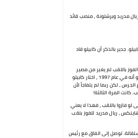
يال مدريد وبرشلونة ، منصب قائد
لو. جدير بالذكر أن كابيلو قاد
تاريخ النادي ، ولقبه الأول منذ عام 2003. ومع ذلك ، فإن الفوز باللقب لم يغير من مصير
طرده. تمامًا مثل 10 سنوات ، درب كابيلو ريال مدريد لمدة عام وغادر بعد فوزه ببطولة. كان الاختلاف هو أنه في عام 1997 ، اختار كابيلو
زه باللقب ، سمع كابيلو قرع الجرس ، لكن ربما لم يتفاجأ لأن
. كانت المرة الثالثة!
ة للدهشة هو أنه حتى لو فازوا باللقب ، فهذا لا يعني
على البقاء. بعد مغادرة كابيلو في عام 1997 ، قاد خليفته ، هاينكس ، ريال مدريد للفوز بلقب
دريد لمدة 22 يومًا فقط قبل أن يقرر الاستقالة. توصل إلى اتفاق مع رئيس