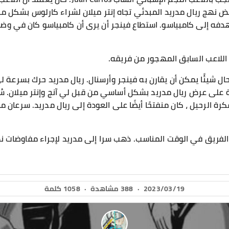
ض نهج ريال مدريد المبدئي تجاه إنتر ميلان لشراء كارلوس بشكل م
 هدفه إلى كامبياسو. استطاع فينجر أن يرى أن كامبياسو كان في وضع
 اللاعب السابق المهجور من فريقه.
ال شيئًا يمكن أن يقارن به فينجر وأرسنال. ريال مدريد حرك بسرعة لي
على عرض ريال مدريد بشكل أساسي من قبل لي آنج وإنتر ميلان. سُم
كرة الرحيل ، كان منفتحًا أيضًا على العودة إلى ريال مدريد. سرعان م
 الفريق في الوقت المناسب. ذهب سرا إلى مدريد لإجراء مفاوضات ن
2023/03/19
·
388 مشاهدة
·
1058 كلمة