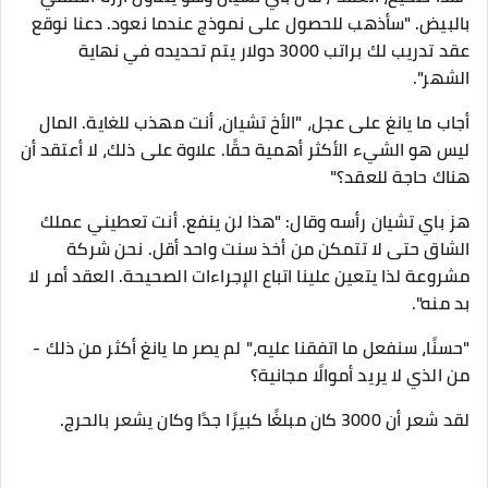
بالبيض. "سأذهب للحصول على نموذج عندما نعود. دعنا نوقع
عقد تدريب لك براتب 3000 دولار يتم تحديده في نهاية
الشهر".
أجاب ما يانغ على عجل، "الأخ تشيان، أنت مهذب للغاية. المال
ليس هو الشيء الأكثر أهمية حقًا. علاوة على ذلك، لا أعتقد أن
هناك حاجة للعقد؟"
هز باي تشيان رأسه وقال: "هذا لن ينفع. أنت تعطيني عملك
الشاق حتى لا تتمكن من أخذ سنت واحد أقل. نحن شركة
مشروعة لذا يتعين علينا اتباع الإجراءات الصحيحة. العقد أمر لا
بد منه".
"حسنًا، سنفعل ما اتفقنا عليه،" لم يصر ما يانغ أكثر من ذلك -
من الذي لا يريد أموالًا مجانية؟
لقد شعر أن 3000 كان مبلغًا كبيرًا جدًا وكان يشعر بالحرج.