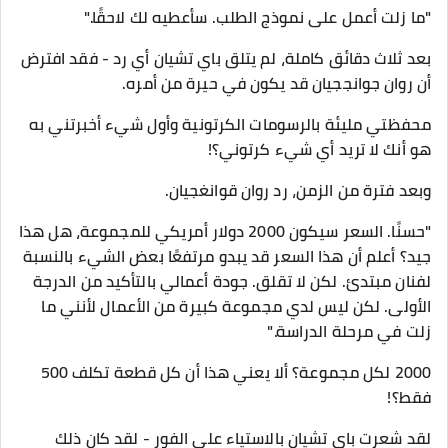
"ما زلت أعمل على نموذج الطلب. سأعطيه لك لاحقًا."
بعد ثلاث دقائق كاملة، لم يتلق باي تشيان أي رد - فقد افترض
أن روان جوانججيان قد يكون في حيرة من أمره.
محفظتي مليئة بالرسومات الكرتونية وأول شيء أخبرتني به
هو أنك لا تريد أي شيء كرتوني؟!
وبعد فترة من الزمن، رد روان قوانغجيان.
"حسنًا. السعر سيكون 2000 دولار أمريكي للمجموعة، هل هذا
جيد؟ أعلم أن هذا السعر قد يبدو مرتفعًا بعض الشيء بالنسبة
لفنان مبتدئ. لكن لا تقلق. جودة أعمالي بالتأكيد من الدرجة
الأولى. لكن ليس لدي مجموعة كبيرة من الأعمال لأنني ما
زلت في مرحلة الدراسة."
2000 لكل مجموعة؟ ألا يعني هذا أن كل قطعة تكلف 500
فقط؟!
لقد شعرت باي تشيان بالاستياء على الفور - لقد كان ذلك