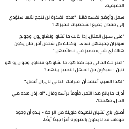
الحقيقية.
سعل وأوضح نفسه قائلاً: "هذه الفكرة لن تنجح لأنها ستؤدي
إلى فقدان جميع الشخصيات لتميزها!"
"على سبيل المثال، إذا كانت ما تشاو، وتشاو يون، وجونج
سونزان جميعهن نساء... وكذلك كل شخص آخر، فلن يكون
هناك أي شيء مميز في خصائصهن!"
"اقتراحك الحالي جيد كما هو. ما تشاو هو قنطور، وجوان يو هو
تنين - سيكون من السهل التمييز بينهما!"
"لهذا السبب أعتقد أن اقتراحك الحالي لا يزال أفضل."
أدرك ما يانغ هذا الأمر، فأومأ برأسه وقال: "آه، إذن هذه هي
الحال. فهمت".
أطلق باي تشيان تنهيدة طويلة من الراحة - يبدو أن وجود
موظف قد لا يكون بالضرورة أمرًا جيدًا أيضًا.