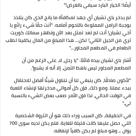
أيضًا! الخيار البارد سيفي بالغرض!"
لم يدخر باي تشيان أي جهد لمكافأة ما يانج الذي كان يتلذذ
بوجبة الرامن المملوءة باللحوم أمامه. "أنت حقًا شيء رائع يا
أخي تشيان! أنت لم تعد تمثل بعد الآن وتظهر سماتك كوريث
ثري من الجيل الثاني! لكن... هذا المبلغ من المال يكفينا لطلب
الطعام في المطعم المجاور..."
أشار باي تشيان بيده قائلاً: "يا رجل، لا، على الرغم من أن
المطعم المجاور ليس باهظ الثمن، إلا أنه لا يشبع".
"لأكون صادقًا، كان ينبغي لنا أن نتناول شيئًا أفضل للاحتفال
ببدء عملنا. ومع ذلك، فإن كل أموالي مدخرتها لإنشاء اللعبة
في الوقت الحالي، لذا فإن الأمر صعب بعض الشيء بالنسبة
لي."
في الحقيقة، كان السبب وراء ذلك هو أن الثروة الشخصية
التي حصل عليها كانت قليلة للغاية. فلم يكن لديه سوى 700
يوان ــ وهو مبلغ لم يكن كافياً لإنفاقه.