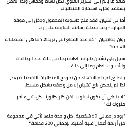
صعد ما يانغ إلى السرير العلوي بكل نشاط وحماس وبدأ العمل
بشغف، وملء استمارة المتطلبات.
أما بي تشيان، فقد فتح حاسوبه المحمول ودخل إلى موقع
الموارد - وقد حصلت رسالته السابقة على رد.
روان جوانجيان: "كم عدد القطع التي تريدها؟ ما هي المتطلبات
العامة؟"
سجل باي تشيان طلباته العامة بما في ذلك عدد البطاقات
والأسلوب العام وما إلى ذلك.
بالطبع، لم يتم الانتهاء من نموذج المتطلبات التفصيلية بعد،
لذا لم يتمكن باي تشيان إلا من وصفه بشكل مبسط.
"لا ينبغي أن يكون أسلوب الفن كاريكاتوريًا. كل شيء آخر
متروك لك."
"يوجد إجمالي 50 شخصية. كل واحدة منها تأتي في مجموعة
من أربعة أعمال فنية أصلية. بإجمالي 200 قطعة."