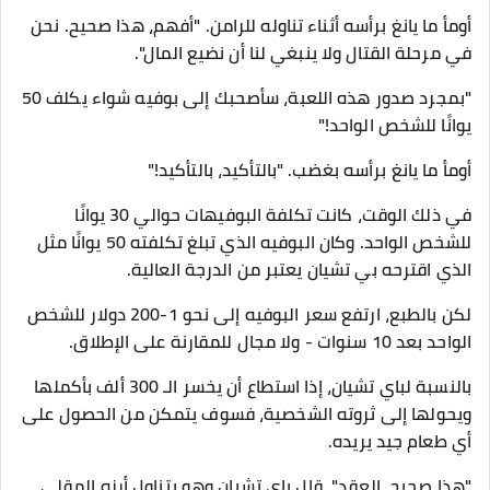
أومأ ما يانغ برأسه أثناء تناوله للرامن. "أفهم، هذا صحيح. نحن
في مرحلة القتال ولا ينبغي لنا أن نضيع المال".
"بمجرد صدور هذه اللعبة، سأصحبك إلى بوفيه شواء يكلف 50
يوانًا للشخص الواحد!"
أومأ ما يانغ برأسه بغضب. "بالتأكيد، بالتأكيد!"
في ذلك الوقت، كانت تكلفة البوفيهات حوالي 30 يوانًا
للشخص الواحد. وكان البوفيه الذي تبلغ تكلفته 50 يوانًا مثل
الذي اقترحه بي تشيان يعتبر من الدرجة العالية.
لكن بالطبع، ارتفع سعر البوفيه إلى نحو 1-200 دولار للشخص
الواحد بعد 10 سنوات - ولا مجال للمقارنة على الإطلاق.
بالنسبة لباي تشيان، إذا استطاع أن يخسر الـ 300 ألف بأكملها
ويحولها إلى ثروته الشخصية، فسوف يتمكن من الحصول على
أي طعام جيد يريده.
"هذا صحيح، العقد"، قال باي تشيان وهو يتناول أرزه المقلي