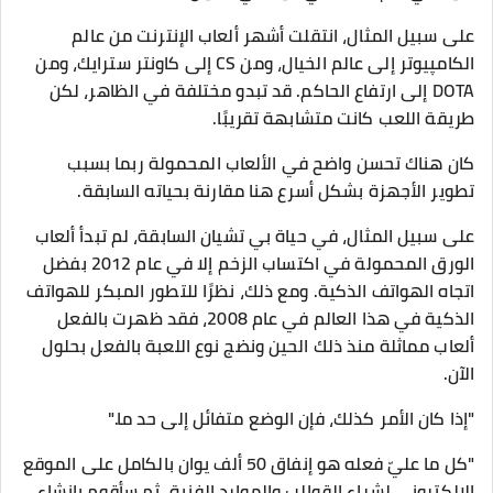
على سبيل المثال، انتقلت أشهر ألعاب الإنترنت من عالم
الکامپیوتر إلى عالم الخيال، ومن CS إلى كاونتر سترايك، ومن
DOTA إلى ارتفاع الحاکم. قد تبدو مختلفة في الظاهر، لكن
طريقة اللعب كانت متشابهة تقريبًا.
كان هناك تحسن واضح في الألعاب المحمولة ربما بسبب
تطوير الأجهزة بشكل أسرع هنا مقارنة بحياته السابقة.
على سبيل المثال، في حياة بي تشيان السابقة، لم تبدأ ألعاب
الورق المحمولة في اكتساب الزخم إلا في عام 2012 بفضل
اتجاه الهواتف الذكية. ومع ذلك، نظرًا للتطور المبكر للهواتف
الذكية في هذا العالم في عام 2008، فقد ظهرت بالفعل
ألعاب مماثلة منذ ذلك الحين ونضج نوع اللعبة بالفعل بحلول
الآن.
"إذا كان الأمر كذلك، فإن الوضع متفائل إلى حد ما."
"كل ما عليّ فعله هو إنفاق 50 ألف يوان بالكامل على الموقع
الإلكتروني لشراء القوالب والموارد الفنية. ثم سأقوم بإنشاء