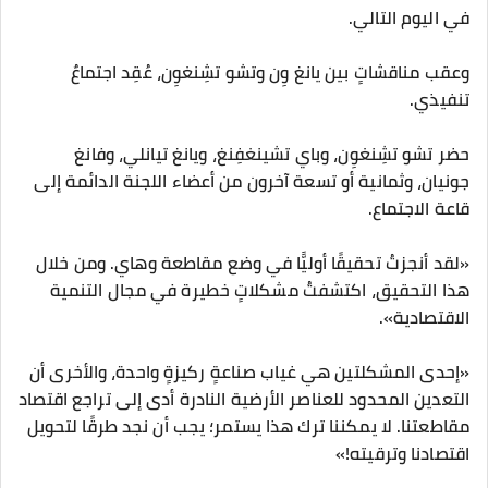
في اليوم التالي.
وعقب مناقشاتٍ بين يانغ وِن وتشو تشِنغوِن، عُقِد اجتماعٌ
تنفيذي.
حضر تشو تشِنغوِن، وباي تشينغفِنغ، ويانغ تيانلي، وفانغ
جونيان، وثمانية أو تسعة آخرون من أعضاء اللجنة الدائمة إلى
قاعة الاجتماع.
«لقد أنجزتُ تحقيقًا أوليًّا في وضع مقاطعة وهاي. ومن خلال
هذا التحقيق، اكتشفتُ مشكلاتٍ خطيرة في مجال التنمية
الاقتصادية».
«إحدى المشكلتين هي غياب صناعةٍ ركيزةٍ واحدة، والأخرى أن
التعدين المحدود للعناصر الأرضية النادرة أدى إلى تراجع اقتصاد
مقاطعتنا. لا يمكننا ترك هذا يستمر؛ يجب أن نجد طرقًا لتحويل
اقتصادنا وترقيته!»