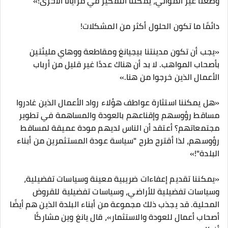
وضعنا غير المواتي، يمكننا التفكير في مزايانا الأخرى!»
دائمًا ما تكون الحلول أكثر من المشكلات!
«يجب أن تكون مدينتنا بيجيانغ ومقاطعة ووهاي مليئتين
بأصحاب المواهب. لا بد أن هناك عددًا غير قليل من أرباب
الأعمال الذين خرجوا من هنا.»
«هل يمكننا استثارة عواطف هؤلاء رواد الأعمال الذين غادروا
مساقط رؤوسهم وإقناعهم بالعودة والمساهمة في تطوير
مجتمعاتهم؟ أعتقد أن الناس لديهم مودة عميقة لمساقط
رؤوسهم، لذا أقترح طرح "سياسة عودة المستثمرين من أبناء
البلدة"!»
«يمكننا تقديم إعفاءات ضريبية معينة وسياسات تفضيلية،
وسياسات تفضيلية للأراضي، وسياسات تفضيلية للقروض
المحلية. قد يجذب ذلك مجموعة من أبناء البلدة الذين هم أيضًا
أصحاب أعمال للعودة والاستثمار»، قال يانغ وين مشاركًا