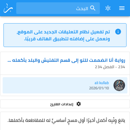
البحث
تم تفعيل نظام التعليقات الجديد على الموقع،
ونعمل على إضافته لتطبيق الهاتف قريبًا.
رواية أنا انضممت للتو إلى قسم التفتيش والبلد بأكمله في حالة ذعر
234 - الفصل 234
ali kullab
2026/01/10
إعدادات القارئ
يانغ وِنْيِه أكمل أخيرًا أول مسحٍ أساسيٍّ له للمقاطعة بأكملها.