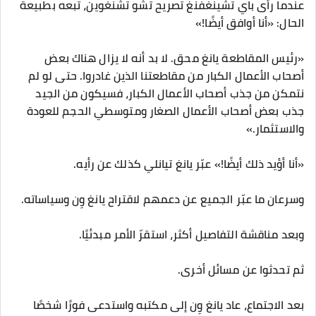
عندما رأى باي تشينغفنغ تصريح تشو تشنغوين، تبعه بطبيعة
الحال: «أنا أوافق أيضًا!»
«رئيس المقاطعة يانغ محق. لا بد أنه لا يزال هناك بعض
أصحاب الأعمال الكبار من مقاطعتنا الذين غادروا. حتى لو لم
نتمكن من جذب أصحاب الأعمال الكبار، فسيكون من الجيد
جذب بعض أصحاب الأعمال الصغار ومتوسطي الحجم للعودة
والاستثمار.»
«أنا أؤيد ذلك أيضًا!» عبّر يانغ تيانلي كذلك عن رأيه.
وسرعان ما عبّر الجميع عن دعمهم لاقتراح يانغ وِن وسياساته.
وبعد مناقشة التفاصيل أكثر، استقرّ الأمر مبدئيًا.
ثم تحدثوا عن مسائل أخرى.
بعد الاجتماع، عاد يانغ وِن إلى مكتبه واستدعى فورًا شخصًا