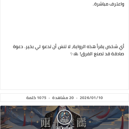
واعترف مباشرة.
أي شخص يقرأ هذه الرواية، لا تنسَ أن تدعو لي بخير. دعوة
صادقة قد تصنع الفرق! 🙏✨
2026/01/10
·
20 مشاهدة
·
1075 كلمة
ali kullab