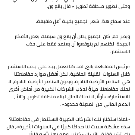
وحتى تطوير منطقة تطوير!» قال يانغ وِن.
عند سماع هذا، شعر الجميع بخيبة أملٍ طفيفة.
وبصراحة، كان الجميع يظن أن يانغ وِن سيملك بعض الأفكار
الجيدة، لكنهم لم يتوقعوا أن يعتمد فقط على جذب
الاستثمار.
«رئيس المقاطعة يانغ، لقد كنا نعمل بجد على جذب الاستثمار
خلال السنوات القليلة الماضية، لكن أفضل موارد مقاطعتنا
هي العناصر الأرضية النادرة. وبدون العناصر الأرضية النادرة، لا
تملك مقاطعتنا ميزةً لجذب الشركات الكبيرة من أماكن أخرى
للاستثمار!» «أولًا، لا نملك المال لبناء منطقة تطوير، وثانيًا،
الدعم المالي من المدينة محدود».
«لماذا ستختار تلك الشركات الكبيرة الاستثمار في مقاطعتنا؟
هذه مشكلة سببت لنا صداعًا كبيرًا في السنوات الأخيرة»، قال
باي تشينغفِنغ، نائب السكرتير، وهو يهز رأسه قليلًا.