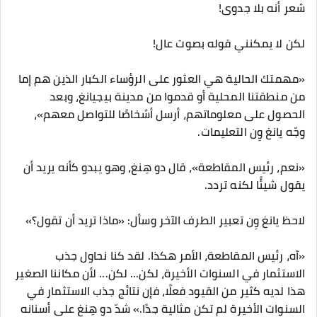
شعر أنه بلا جدوى!
لكن لا يمكنني قوله بصوت عال!
«مهمتك الحالية هي العثور على الرؤساء الكبار الذين هم إما
من منطقتنا المحلية أو قدموا من مدينة بيجيانغ، وبعد
الحصول على معلوماتهم، أرسل أشخاصًا للتواصل معهم»،
وجّه يانغ وِن التعليمات.
«نعم، رئيس المقاطعة»، قال دو هِنغ، وهو يبدو كأنه يريد أن
يقول شيئًا لكنه تردد.
لاحظ يانغ وِن تعبير الطرف الآخر وسأل: «ماذا تريد أن تقول؟»
«آه، رئيس المقاطعة، الأمر هكذا. لقد كنا نحاول جذب
الاستثمار في السنوات الأخيرة، لكن... لكن... لأن مكاننا الصغير
هذا لديه كثير من القيود فعلًا، فإن نتائج جذب الاستثمار في
السنوات الأخيرة لم تكن مثالية جدًا.» شدّ دو هِنغ على أسنانه