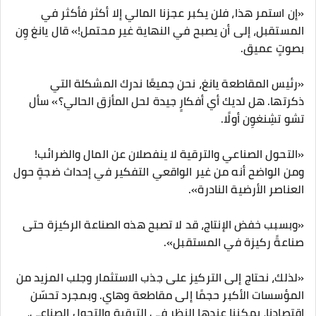
«إن استمر هذا، فلن يكبر عجزنا المالي إلا أكثر فأكثر في
المستقبل، إلى أن يصبح في النهاية غير محتمل!» قال يانغ وِن
بصوتٍ عميق.
«رئيس المقاطعة يانغ، نحن جميعًا ندرك المشكلة التي
ذكرتها. هل لديك أي أفكارٍ جيدة لحل المأزق الحالي؟» سأل
تشو تشِنغوِن أولًا.
«التحول الصناعي والترقية لا ينفصلان عن المال والضرائب!
ومن الواضح أنه من غير الواقعي التفكير في إحداث ضجةٍ حول
العناصر الأرضية النادرة».
«وبسبب خفض الإنتاج، قد لا تصبح هذه الصناعة الركيزة حتى
صناعةً ركيزة في المستقبل».
«لذلك، نحتاج إلى التركيز على جذب الاستثمار وجلب المزيد من
المؤسسات الأكبر حجمًا إلى مقاطعة وهاي. وبمجرد تحسّن
اقتصادنا، يمكننا عندها النظر في الترقية والتحول الصناعي،