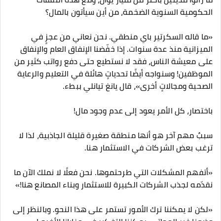
الحكومية السنوية الضخمة، من أين سيأتون بالمال؟
«ما قاله السكرتير باي منطقي. نحن نعاني من عجزٍ في
الميزانية منذ عدة سنوات. إذا خفّضنا الإنفاق العام والإنفاق
على معيشة الناس، فقد لا نستطيع حتى دفع رواتب كثير من
الموظفين! وسنواجه أيضًا تحدياتٍ هائلة في التعليم والرعاية
الصحية ومجالاتٍ أخرى»، قال يانغ تيانلي ببطء.
باختصار، كل الأمر يعود إلى عدم وجود مال!
سببٌ مهم آخر هو أنها منطقة صغيرة قليلة الجاذبية، لذا لا
ترغب بعض الشركات في الاستثمار هنا.
«أتفهم المشكلات التي طرحتموها. نحن فعلًا لا نملك الآن ما
نقدّمه لجذب الشركات الكبيرة للاستثمار وبناء المصانع هنا!»
«لكن لا يمكننا ترك الأمور تستمر على هذا النحو. وبالنظر إلى