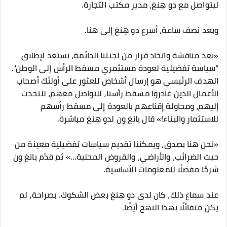
ليتواصل مع دو هِنغ، مدير مكتب التجارة.
وبعد نصف ساعة، أسرع دو هِنغ إلى هنا.
«بعد مناقشة واتخاذ قرار من لجنتنا الدائمة، نستعد لإطلاق
“سياسة تفضيلية لعودة مستثمري مسقط الرأس إلى الوطن”.
الهدف الرئيسي هو إرسال أشخاص للعثور على أولئك أصحاب
الأعمال الذين غادروا مسقط رأسنا، للتواصل معهم، للتحدث
إليهم، ومحاولة إقناعهم بالعودة إلى مسقط رأسهم
للاستثمار والبناء!» قال يانغ وِن لدو هِنغ مباشرة.
«نحن هنا بصدق، ويمكننا تقديم سياسات تفضيلية معينة من
حيث الضرائب، والأراضي، والقروض المحلية…» ثم قدّم يانغ وِن
شرحًا مفصلًا للمعلومات الأساسية.
عند سماع ذلك، كان لدى دو هِنغ بعض الشكوك. بصراحة، لم
يكن متفائلًا بهذا النهج أيضًا.