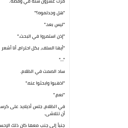
مرت عشرون سنة في ومضة.
"هل وجدتموه؟"
"ليس بعد."
"إذن استمروا في البحث."
"أيها السلف، بكل احترام، أنا أشع
"..."
ساد الصمت في الظلام.
"اذهبوا وابحثوا عنه."
"نعم."
في الظلام، جلس أديلايد على كر
أن تتلاشى.
جنباً إلى جنب معها كان ذلك الإح