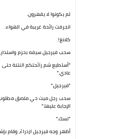
لم يكونوا لا يقهرون.
انجرفت رائحة غريبة في الهواء.
كلانغ!
سحب فيرجيل سيفه بحزم واستدار، ل
"أستطيع شم رائحتكم النتنة حتى ض
عادي."
"فيرجيل."
سحب رجل ميت حي ملصق مطلوب للك
الإجابة عليها."
"تسك."
أظهر وجه فيرجيل ازدراءً، وقام بإشا