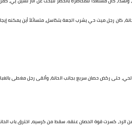
ولهذا، كان مستعداً للمخاطرة بالخطر للبحث عن آثار تشين يي، كف
نة، كان رجل ميت حي يشرب الجعة بتكاسل، متسائلاً أين يمكنه إي
ت الحي، حتى ركض حصان سريع بجانب الحانة، وألقى رجل مغطى بالغ
ن الرد، كسرت قوة الحصان عنقه. سقط من كرسيه، اخترق باب الحانة