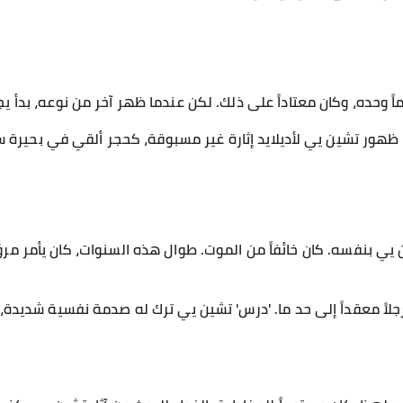
اً وحده، وكان معتاداً على ذلك. لكن عندما ظهر آخر من نوعه، بدأ يج
ظهور تشين يي لأديلايد إثارة غير مسبوقة، كحجر ألقي في بحيرة سا
 يي بنفسه. كان خائفاً من الموت. طوال هذه السنوات، كان يأمر مرؤ
ن رجلاً معقداً إلى حد ما. 'درس' تشين يي ترك له صدمة نفسية شديدة،