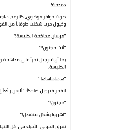
دمدمة!
صوت حوافر فوضوي، كالرعد، هاجمه
وخيول حرب شكلت طوفاناً من الفولا
"فرسان محاكمة الكنيسة!"
"أنت مجنون!!"
بما أن فيرجيل تجرأ على مداهمة و
الكنيسة.
"هاهاهاهاها!"
انفجر فيرجيل ضاحكاً: "أليس رائعاً إذ
"مجنون!"
"اهربوا بشكل منفصل!"
تفرق الموتى الأحياء في كل الاتج