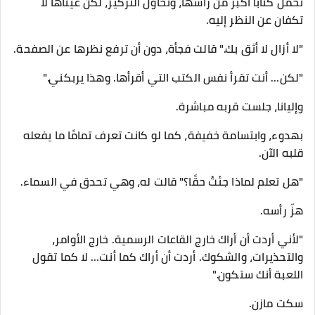
تحمل كتابًا أكبر من رأسها، وتحاول التركيز، لكن عيناها لا
تكفان عن النظر إليه.
"لا أزال لا أثق بك." قالت فجأة، دون أن ترفع نظرها عن الصفحة.
"لكن… أنت تقرأ نفس الكتب التي أقرأها. وهذا يربكني."
وإليانا، جلست قربه مباشرة.
بهدوء، وابتسامة خفيفة، كما لو كانت تعرف تمامًا ما يفعله
قلبه الآن.
"هل تعلم لماذا جئتُ حقًا؟" قالت له، وهي تحدق في السماء.
هزّ رأسه.
"لأني أردت أن أراك خارج القاعات الرسمية. خارج الأوامر،
والتحذيرات، والشكوك. أردت أن أراك كما أنت… لا كما تقول
اللعبة أنك ستكون."
سكت مازن.