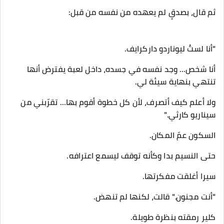
ثم قال، بصدقٍ لم يعهده من نفسه من قبل:
"أنا لستُ ليوناردو داركرايف.
أنا شخص… وجد نفسه في جسده، داخل لعبة يفترض أنها
تنتهي بنهاية سيئة لي.
ولا أعلم كيف أتصرف، لأن كل خطوة أقوم بها… تقرّبني من
سيناريو كارثي."
السكون عمّ المكان.
حتى النسيم بدا وكأنه توقف ليسمع اعترافه.
سيرا أغلقت مفكرتها.
"أنت مجنون." قالت، لكنها لم تنهض.
كلير رمقته بنظرة طويلة.