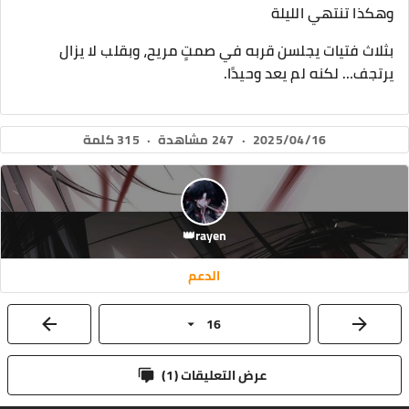
وهكذا تنتهي الليلة
بثلاث فتيات يجلسن قربه في صمتٍ مريح، وبقلب لا يزال
يرتجف… لكنه لم يعد وحيدًا.
2025/04/16
·
247 مشاهدة
·
315 كلمة
rayen👑
الدعم
16
عرض التعليقات (
1
)