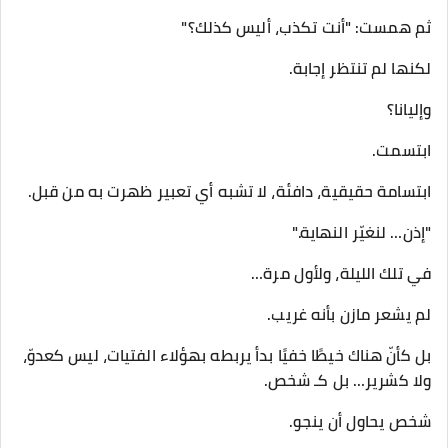
ثم همست: "أنت تكذب، أليس كذلك؟"
لكنها لم تنتظر إجابة.
وإليانا؟
ابتسمت.
ابتسامة حقيقية، دافئة، لا تشبه أي تعبير ظهرت به من قبل.
"إذن… لنغيّر النهاية."
في تلك الليلة، ولأول مرة…
لم يشعر مازن بأنه غريب.
بل كأنّ هناك خيطًا خفيًا بدأ يربطه بهؤلاء الفتيات، ليس كعدوّ،
ولا كشرير… بل كـ شخص.
شخص يحاول أن ينجو.