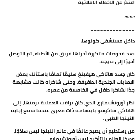
اعتذر عن الاخطاء الاملائية
،،،،،،،،
______________
داخل مستشفى كونوها.
بعد فحوصات متكررة أجراها فريق من الأطباء، تم التوصل
أخيرًا إلى نتيجة.
كان جسد هاتاكي هيفينغ سليمًا تمامًا باستثناء بعض
الإصابات الجلدية الطفيفة، وحتى شاكراه كانت مشابهة
جدًا لشاكرا طفل في الخامسة من عمره.
نظر أوروتشيمارو، الذي كان يراقب العملية برمتها، إلى
هاتاكي ساكومو بابتسامة ذات مغزى عندما سمع إجابة
النينجا الطبي.
من يستطيع أن يصبح عالمًا في عالم النينجا ليس ساذجًا،
وهذا العالم بالتأكيد ليس أوروتشيمارو.