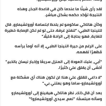
لقد رأى شيئًا ما عندما كان في قاعدة الجذر، وهذه
النتيجة تؤكد حكمه بشكل مباشر.
وكأن هاتاكي ساكومو لم يلحظ ابتسامة أوروتشيمارو، قال
للنينجا الطبي: "لنفتح غرفة. حتى لو لم تكن الإصابة خطيرة
للغاية، فهو بحاجة إلى الراحة قليلًا."
على الرغم من حيرة النينجا الطبي، إلا أنه أومأ برأسه
مُظهرًا تفهمه.
"أبي، عليك العودة إلى المنزل سريعًا وإخبار نيسان بالخبر."
أخشى أن يقلق عليّ كثيرًا.
"لا داعي للقلق عليّ هنا؛ لن تكون هناك أي مشكلة مع
أوروتشيمارو-ساما وهو يعتني بي."
بعد أن قال ذلك، نظر هاتاكي هيفينغ إلى أوروتشيمارو
وسأله مبتسمًا: "نعم، سيدي أوروتشيمارو؟"