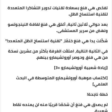
تفحّص هي فنغ بسعادة تقنيات تدوير التشاكرا المتعددة
لتقنية استنساخ الظل.
بعد حوالي ثلاثين ثانية، أغلق هي فنغ لفافة النينجوتسو
ونهض من سرير المستشفى.
شكّلت يدا هي فنغ ختمًا، "تقنية استنساخ الظل المتعدد!"
في الثانية التالية، امتلأت الغرفة بأكثر من عشرين نسخة
من هي فنغ، وحوصر أوروتشيمارو بينهم.
[زيادة شعبية أوروتشيمارو +3]
[اكتساب موهبة أوروتشيمارو المتوسطة في البحث
العلمي]
خطة ناجحة!
لم يصدق هي فنغ أن شخصًا قريبًا منه لن يمنحه نقاط
شعبية.