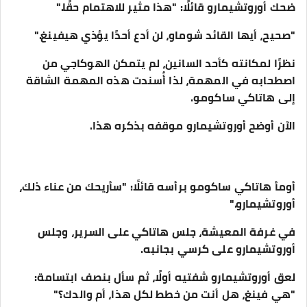
ضحك أوروتشيمارو قائلًا: "هذا مثير للاهتمام حقًا."
"صحيح، أيها القائد شوماو، لن أدع أحدًا يؤذي هيفينغ."
نظرًا لمكانته كأحد السانين، لم يتمكن الهوكاجي من
اصطحابه في المهمة، لذا أُسندت هذه المهمة الشاقة
إلى هاتاكي ساكومو.
الآن أوضح أوروتشيمارو موقفه بذكره هذا.
أومأ هاتاكي ساكومو برأسه قائلًا: "سأريحك من عناء ذلك،
أوروتشيمارو."
في غرفة المعيشة، جلس هاتاكي على السرير، وجلس
أوروتشيمارو على كرسي بجانبه.
لعق أوروتشيمارو شفتيه أولًا، ثم سأل بنصف ابتسامة:
"هي فينغ، هل أنت من خطط لكل هذا، أم والدك؟"