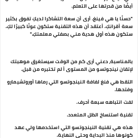
أيضًا من قدرتها على التعلم.
"حسنًا يا هي فينغ. أرى أن سعة التشاكرا لديكِ تفوق بكثير
سعة أقرانكِ. أعتقد أن هذه التقنية ستكون عونًا كبيرًا لكِ.
ستكون هذه أول هدية مني بصفتي معلمتكِ."
بالمناسبة، دعني أرى كم من الوقت سيستغرق موهبتك
لإتقان نينجوتسو من المستوى أ لم تختبره من قبل.
التقط هي فنغ لفافة النينجوتسو التي رماها أوروتشيمارو
وفتحها.
لفت انتباهه سبعة أحرف.
تقنية استنساخ الظل المتعدد.
هذه هي تقنية النينجوتسو التي استخدمها ولي عهد
كونوها منذ البداية وحتى النهاية.