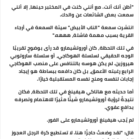
"أظن أنك أنت. مع أنني كنت في المختبر حينها، إلا أنني
سمعت بعض الشائعات عن والدك.
انتشرت سمعة "الناب الأبيض" سيئة السمعة في أرجاء
القرية بسبب مهمة فاشلة، هههه."
في تلك اللحظة، كان أوروتشيمارو قد رأى بوضوحٍ تقريبًا
الوجه الحقيقي لسلسلة الهوكاجي، أو سلسلة ساروتوبي
هيروزين. لم يكن هوسه بالتنافس على منصب الهوكاجي
الرابع رغبته الأعمق، بل كان دافعه ببساطة هو إيجاد
إجابات لنفسه ومنح نفسه المستقبلية خيارًا.
أما حديثه مع هاتاكي هيفينغ في تلك اللحظة، فكان
نتيجةً لرؤية أوروتشيمارو شيئًا مثيرًا للاهتمام وتصرفه
بدافعٍ عفوي.
لم يُجب هيفينغ أوروتشيمارو على الفور.
قال: "لقد وضعتُ حاجزًا هنا. لا تستطيع كرة الرجل العجوز