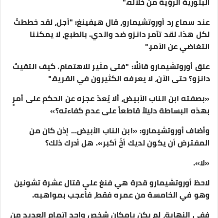
البلورية الرؤية من خلاله."
عند سماع رد أوروتشيمارو، قال هيفينغ: "أجل، لقد خططتُ
لكل هذا. لقد تآمر دانزو ضد والدي. بالطبع، لا يمكننا
التغاضي عن الأمر."
علق أوروتشيمارو قائلًا: "فتى مثير للاهتمام. كيف التقيتَ
دانزو؟ حتى الآن، لا يعرفه الكثيرون في القرية."
«بصفته ابن الناب الأبيض، ألا يُعدّ عجزه عن الحكم على أمرٍ
بهذه البساطة دليلاً قاطعاً على عدم كفاءته؟»
وأضاف أوروتشيمارو: «ابن الناب الأبيض... إذن كان من
المفترض أن يكون لديك أخٌ أكبر». هل أدرك ذلك؟
«لا».
لاحظ أوروتشيمارو قدرة هي فنغ على قتال عشرة تشونين
وهو في الخامسة من عمره فقط، فأُعجب بمواهبه.
ففي النهاية، لم يكن بإمكان شخص واحد إتمام العديد من