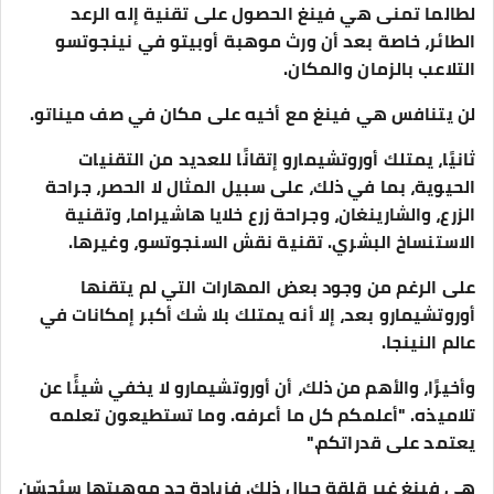
لطالما تمنى هي فينغ الحصول على تقنية إله الرعد
الطائر، خاصة بعد أن ورث موهبة أوبيتو في نينجوتسو
التلاعب بالزمان والمكان.
لن يتنافس هي فينغ مع أخيه على مكان في صف ميناتو.
ثانيًا، يمتلك أوروتشيمارو إتقانًا للعديد من التقنيات
الحيوية، بما في ذلك، على سبيل المثال لا الحصر، جراحة
الزرع، والشارينغان، وجراحة زرع خلايا هاشيراما، وتقنية
الاستنساخ البشري. تقنية نقش السنجوتسو، وغيرها.
على الرغم من وجود بعض المهارات التي لم يتقنها
أوروتشيمارو بعد، إلا أنه يمتلك بلا شك أكبر إمكانات في
عالم النينجا.
وأخيرًا، والأهم من ذلك، أن أوروتشيمارو لا يخفي شيئًا عن
تلاميذه. "أعلمكم كل ما أعرفه. وما تستطيعون تعلمه
يعتمد على قدراتكم."
هي فينغ غير قلقة حيال ذلك. فزيادة حد موهبتها سيُحسّن