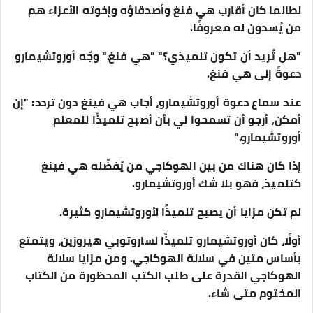
لطالما كان أقارب هي فنغ وأصدقاؤه وإخوته الأعزاء هم
من يُسدون له معروفًا.
"هل تُريد أن تكون تلميذي؟" "هي فنغ." وجّه أوروتشيمارو
دعوةً إلى هي فنغ.
عند سماع دعوة أوروتشيمارو، أجاب هي فينغ دون تردد: "إن
أمكن، أرجو أن تسمحوا لي بأن أصبح تلميذًا للمعلم
أوروتشيمارو."
إذا كان هناك من بين الهوكاجي من يُفضّله هي فينغ
كتلميذ، فهو بلا شك أوروتشيمارو.
لم تكن مزايا أن يصبح تلميذًا لأوروتشيمارو كثيرة.
أولًا، كان أوروتشيمارو تلميذًا لساروتوبي هيروزين، ويتمتع
بأساس متين في سلالة الهوكاجي. ومن مزايا سلالة
الهوكاجي القدرة على طلب الكتب المحظورة من الكتاب
المختوم متى شاء.