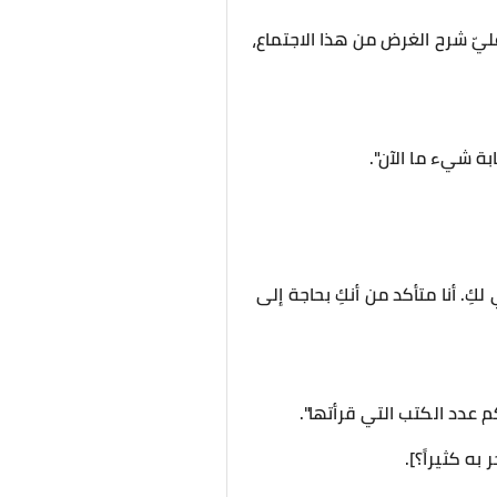
عليّ شرح الغرض من هذا الاجتماع،
بة شيء ما الآن".
ِ. أنا متأكد من أنكِ بحاجة إلى
م عدد الكتب التي قرأتها".
ه كثيراً؟].