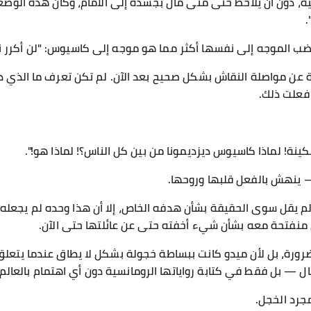
 دون أن يلاحظ حتى متى مال بجسده إلى الأمام، وكأن هذه الوض
.
ضب الموجه إلى نفسها أكثر مما هو موجه إلى كاسيوس: "لن أكرر 
ن مواصلة النقاش بشكل صحيح بعد الآن. لم تكن تعرف ما الذي دار
فعلت ذلك.
سكينة! لماذا كاسيوس ديزديمونا من بين كل الناس؟! لماذا هو!".
 ينهش بالفعل قلبها وروحها.
 يقل سوى الحقيقة بشأن هدفه الخاص، إلا أن هذا وحده لم يجعله جدير
منفتحة معه بشأن شيء أخفته حتى عن عائلتها حتى الآن.
رورة، بل لأن ميدو كانت ببساطة خجولة بشكل لا يطاق عندما يتعلق ا
 — بل فقط في كتابة رواياتها الرومانسية دون أي اهتمام بالعالم.
مجرد الخجل.