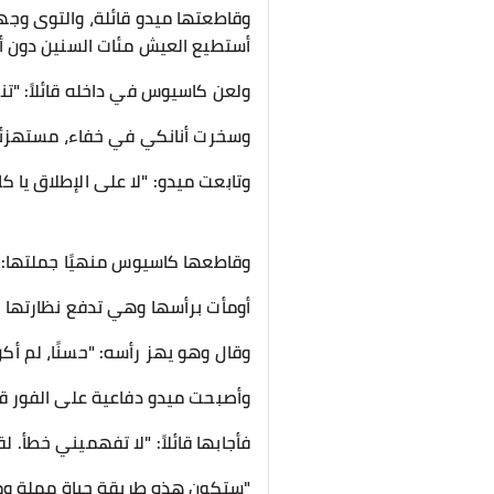
وقاطعتها ميدو قائلة، والتوى وجهه
أستطيع العيش مئات السنين دون أن 
ولعن كاسيوس في داخله قائلاً: "تنو
وسخرت أنانكي في خفاء، مستهزئة 
وتابعت ميدو: "لا على الإطلاق يا 
وقاطعها كاسيوس منهيًا جملتها: "
أومأت برأسها وهي تدفع نظارتها إلى
وقال وهو يهز رأسه: "حسنًا، لم أكن
وأصبحت ميدو دفاعية على الفور قائل
فأجابها قائلاً: "لا تفهميني خطأ. 
"ستكون هذه طريقة حياة مملة ومبت