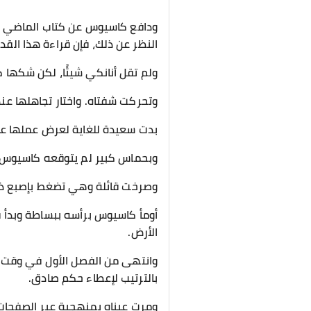
ودافع كاسيوس عن كتاب الماضي في 
النظر عن ذلك، فإن قراءة هذا القد
ولم تقل أنانكي شيئًا، لكن شكها كان
وتحركت شفتاه. واختار تجاهلها ع
بدت سعيدة للغاية لعرض عملها 
وبحماس كبير لم يتوقعه كاسيوس، 
وصرخت قائلة وهي تضغط بإصبع ذي أظافر ورد
أومأ كاسيوس برأسه ببساطة وبدأ ف
الأرض.
وانتهى من الفصل الأول في وقت لا
بالترتيب لإعطاء حكم صادق.
ومرت عيناه بمنهجية عبر الصفحات،