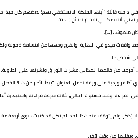
داخله قائلاً: "أيتها الملكة، لا تستخفي بهم! بعضهم كان جيدًا جد
ر تعني أنه يمكنني تقديم نصائح جيدة".
 ملموسًا: [...].
ندما وافقت ميدو في النهاية، وانفرج وجهها عن ابتسامة خجولة و
على شخص ما.
أخرجت من خاتمها المكاني عشرات الأوراق ونشرتها على الطاولة.
ية على ورقة تحمل العنوان: "يبدأ الأمر من هنا! الفصل 1: البداية بعد النهاية".
ي القراءة. وعند مستواه الحالي، كانت سرعة قراءته واستيعابه أعل
 يُذكر. ولم يتوقف عند هذا الحد. لم تكن قد كتبت سوى أربعة عشر ف
 ويقلبها من وقت لآخر.