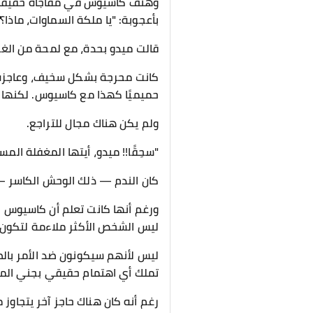
وهتف كاسيوس في مفاجأة حقيقية،
بأعجوبة: "يا ملكة السماوات، ماذا؟"
قالت ميدو بحدة، مع لمحة من الغ
كانت محرجة بشكل سخيف، وعاجزة ع
حميميًا كهذا مع كاسيوس. لكنها 
ولم يكن هناك مجال للتراجع.
"سحِقًا!! ميدو، أيتها المغفلة الم
كان الندم — ذلك الوحش الكاسر —
ورغم أنها كانت تعلم أن كاسيوس لم
ليس الشخص الأكثر ملاءمة لتكون 
ليس لأنهم سيكونون ضد الأمر بالض
تملك أي اهتمام حقيقي بجني المال
رغم أنه كان هناك حاجز آخر يتجاوز 