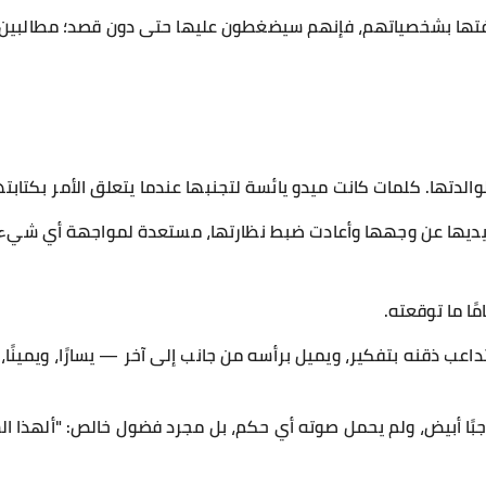
رفتها بشخصياتهم، فإنهم سيضغطون عليها حتى دون قصد؛ مطالبين با
دتها. كلمات كانت ميدو يائسة لتجنبها عندما يتعلق الأمر بكتابته
يديها عن وجهها وأعادت ضبط نظارتها، مستعدة لمواجهة أي شيء 
ًا ما توقعته.
عب ذقنه بتفكير، ويميل برأسه من جانب إلى آخر — يسارًا، ويمينًا
جبًا أبيض، ولم يحمل صوته أي حكم، بل مجرد فضول خالص: "ألهذا الس