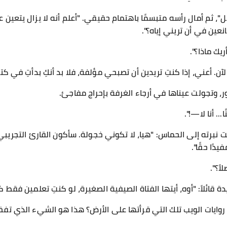
"، ثم أمال رأسه متبسمًا باهتمام حقيقي. "أعلم أنه لا يزال يتعين 
عين في أن تريني إياه؟".
يك ماذا؟".
ن. أعني، إذا كنتِ تريدين أن تصبحي مؤلفة، فلا بد أنكِ بدأتِ في كتا
، وتجولت عيناها في أرجاء الغرفة بإحراج مفاجئ.
. أنا لا—!".
نبرته إلى الحماس: "هيا، لا تكوني خجولة. سأكون القارئ التجريبي لك
دًا حقًا".
ً؟".
ائلاً: "أوه، أيتها الفتاة الصيفية الصغيرة، لو كنتِ تعلمين فقط ك
روايات الويب تلك التي قرأتها على الأرض؟ هذا هو الشيء الذي تفخر ب