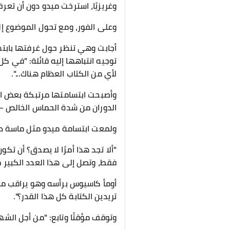
وغريزيًا، استرخت ميدو دون أن تعرف
وعلى الفور، ومع تحول الموضوع إ
أجابت وهي تنظر حول غرفتها بابتسام
توجيه انتباهها إليه قائلة: "في كل م
لأي من الكتاب العظام هناك...".
وأصبحت ابتسامتها مرتبكة بعض الش
الدوران من شدة الحماس الخالص —
ولمعت ابتسامة ميدو مثل ماسة دا
"ألا تجد هذا أمرًا لا يصدق؟ أن تك
فقط، وتصل إلى هذا العدد الكبير م
أومأ كاسيوس برأسه وهو يراقب ميد
تريدين الكتابة كل هذا القدر؟".
وتوقف مؤقتًا وتابع: "من أجل الش