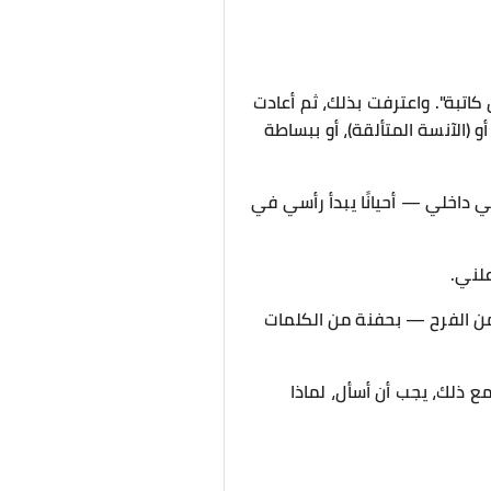
كاتبة". واعترفت بذلك، ثم أعادت
أو (الآنسة المتألقة)، أو ببساطة
 داخلي — أحيانًا يبدأ رأسي في
لني.
ر من الفرح — بحفنة من الكلمات
 ذلك، يجب أن أسأل، لماذا