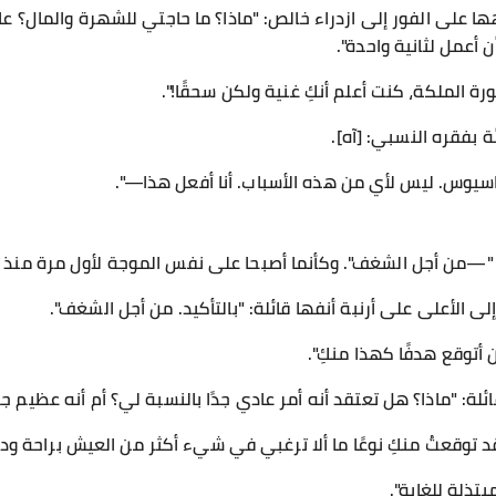
ا على الفور إلى ازدراء خالص: "ماذا؟ ما حاجتي للشهرة والمال؟ عا
أعمل لثانية واحدة".
رة الملكة، كنت أعلم أنكِ غنية ولكن سحقًا!".
بفقره النسبي: [آه].
كاسيوس. ليس لأي من هذه الأسباب. أنا أفعل هذا—".
—من أجل الشغف". وكأنما أصبحا على نفس الموجة لأول مرة منذ بدء 
 الأعلى على أرنبة أنفها قائلة: "بالتأكيد. من أجل الشغف".
 أتوقع هدفًا كهذا منكِ".
ة: "ماذا؟ هل تعتقد أنه أمر عادي جدًا بالنسبة لي؟ أم أنه عظيم جدًا
لقد توقعتُ منكِ نوعًا ما ألا ترغبي في شيء أكثر من العيش براحة ود
ذلة للغاية".