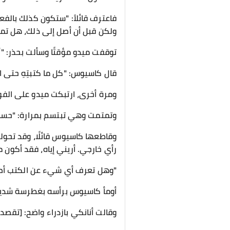
فاعترف قائلاً: "ستكون كذلك بالفعل
ولكن قبل أن أصل إلى ذلك، هل تمان
توقفت ميدو مؤقتًا وسألت بحذر: "أر
قال كاسيوس: "كل ما كتبتِهِ حتى الآ
ومرة أخرى، ارتبكت ميدو على الفور
وتمتمت وهي تبتسم بمرارة: "حسنًا..
وقاطعها كاسيوس قائلًا، وقد تحولت 
رأي خارجي. أريني إياه، فقد أكون مفي
"وهل تعرف أي شيء عن الكتب أصلا
أومأ كاسيوس برأسه بغطرسة شديدة ق
وقالت أنانكي بازدراء واضح: [تقصد 