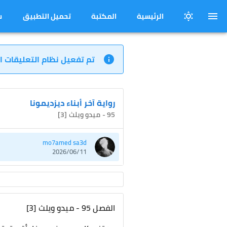
الرئيسية
المكتبة
تحميل التطبيق
س
تم تفعيل نظام التعليقات ا
رواية آخر أبناء ديزديمونا
95 - ميدو ويلث [3]
mo7amed sa3d
2026/06/11
الفصل 95 - ميدو ويلث [3]