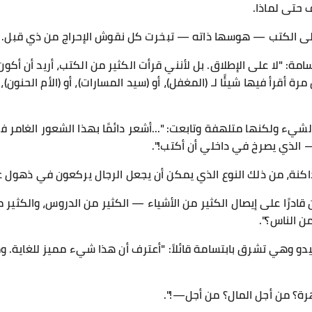
 حتى لماذا.
لى الكتب — هوسها ذاته — تبخرت كل نقوش الإحراج من ذي قبل.
ة: "لا على الإطلاق. بل لأنني قرأت الكثير من الكتب، أريد أن أكون 
رة أقرأ فيها شيئًا لـ (المغفل)، أو (سيد المسارات)، أو (الأم الحنون)، 
يء ولكنها متلهفة وتابعت: "...أشعر دائمًا بهذا الشعور الغامر في
 الذي يصرخ في داخلي أن أكتب!".
كنة، من ذلك النوع الذي يمكن أن يجعل الرجال يركعون في ذهول ع
ون قادرًا على إيصال الكثير من الأشياء — الكثير من الدروس، والكثي
ن الناس؟".
و وهي تشرق بابتسامة قائلاً: "أعترف أن هذا شيء مميز للغاية. ومع
هرة؟ من أجل المال؟ من أجل—!".