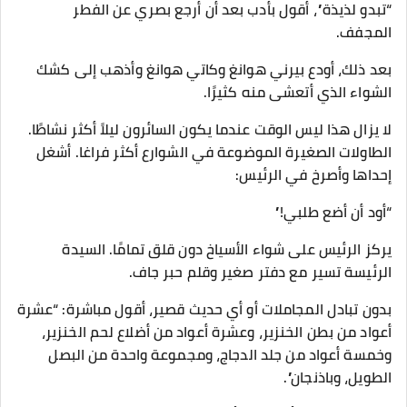
“تبدو لذيذة”، أقول بأدب بعد أن أرجع بصري عن الفطر
المجفف.
بعد ذلك، أودع بيرني هوانغ وكاتي هوانغ وأذهب إلى كشك
الشواء الذي أتعشى منه كثيرًا.
لا يزال هذا ليس الوقت عندما يكون السائرون ليلاً أكثر نشاطًا.
الطاولات الصغيرة الموضوعة في الشوارع أكثر فراغا. أشغل
إحداها وأصرخ في الرئيس:
“أود أن أضع طلبي!”
يركز الرئيس على شواء الأسياخ دون قلق تمامًا. السيدة
الرئيسة تسير مع دفتر صغير وقلم حبر جاف.
بدون تبادل المجاملات أو أي حديث قصير، أقول مباشرة: “عشرة
أعواد من بطن الخنزير، وعشرة أعواد من أضلاع لحم الخنزير،
وخمسة أعواد من جلد الدجاج، ومجموعة واحدة من البصل
الطويل، وباذنجان”.