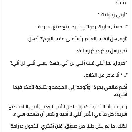
عمداً:
“أرني رجولتك!”
“…حسنًا، سأريك رجولتي.” يرد بينغ دينغ بسرعة.
‘أوه، هل انقلب العالم رأساً على عقب اليوم؟’ أذهل.
ثم يرسل بينغ دينغ رسالة:
“كرجل، بما أنني قلت أنني لن أتي، فهذا يعني أنني لن أتي!”
“…” أنا عاجز عن الكلام.
أضع هاتفي بعيدًا، وأتوجه إلى المجمد والثلاجة لأفكر فيما
أشربه.
بصراحة، أنا لا أحب الكحول، لكن الأمر لا يعني أنني لا أستطيع
شربه؛ كل ما في الأمر أنني لا أحبه وأشعر أن طعمه سيء.
لذلك، ما لم يكن طلبًا من صديق، فلن أشتري الكحول صراحة.