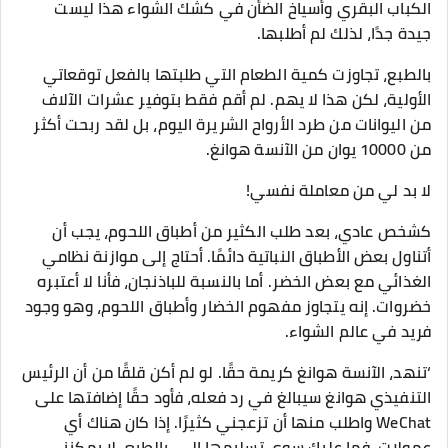
الكباب البقري وأسياخ الضأن في كشك الشواء هذا ليست
جيدة جدًا، لذلك لم أطلبها.
بالطبع، تجاوزت كمية الطعام التي طلبتها بالفعل توقعاتي
الأولية، لكن هذا لا يهم. لم أقم فقط بتوفير عشرات الآلاف
من اليوانات من طرد الأرواح الشريرة اليوم، بل لقد ربحت أكثر
من 10000 يوان من الآنسة هوانغ.
لا بد لي من معاملة نفسي!
كشخص عادي، بعد طلب الكثير من أطباق اللحوم، يجب أن
أتناول بعض الأطباق النباتية دائمًا. أحتاج إلى موازنة نظامي
الغذائي مع بعض الخضر. أما بالنسبة للباذنجان، فأنا لا أعتبره
خضروات. إنه يتجاوز مفهوم الخضار وأطباق اللحوم، وهو وجود
فريد في عالم الشواء.
‘تنهد، الآنسة هوانغ كريمة حقًا. لو لم أكن قلقًا من أن الرئيس
التنفيذي هوانغ سيبالغ في رد فعله، فأود حقًا إضافتها على
WeChat واطلب منها أن تزعجني كثيرًا. إذا كان هناك أي
عمولات، فما عليك سوى تسليمها إلي. بالطبع، لا يمكنني