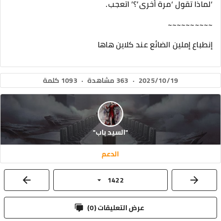
‘لماذا تقول ‘مرة أخرى’؟’ اتعجب.
~~~~~~~~~~
إنطباع إملين الضائع عند كلاين هاها
2025/10/19
·
363 مشاهدة
·
1093 كلمة
"السيد باب"
الدعم
1422
عرض التعليقات (
0
)