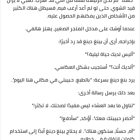
“حسنا.” لم تكن الرئيسة قلقة من أنني قد أهرب. طلبي لا يزال
قيد الشوي. حتى لو لم أعد أرغب فيه، فسيظل هناك الكثير
من الأشخاص الذين يمكنهم الحصول عليه.
عندما أوشك على مدخل المتجر الصغير، يهتز هاتفي.
بإخراجه، أرى أن بينغ دينغ قد رد أخيرًا:
“أليس لديك حياة ليلية؟”
“ألديك أنت؟” أستجيب بشكل انعكاسي.
يرد بنغ دينغ بسرعة: “بالطبع. حبيبتي في مكاني هنا اليوم”.
بعد ذلك يرسل رسالة أخرى:
“تناول ما بعد العشاء ليس مفيدًا لصحتك. لا تكثر!”
“أحضر حبيبتك معك”. أؤكد، “سأدفع!”
“آه، حسنًا، سنكون هناك”. لا يحتاج بينغ دينغ أبدًا إلى استخدام
كلمات انتقالية في خطابه.