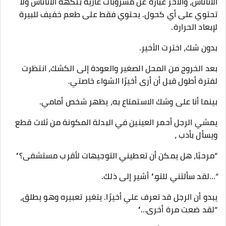
الأناناس، والآخر عبارة عن مشروبات غازية بنكهة الأناناس ولا
تحتوي على أي كحول. يحتوي فقط على طعم خفيف للبيرة
لإبعاد الحرارة.
بدون شك، اخترت الأخير.
بعد الخروج من المحل الصغير والعودة إلى الكشك، انتظرت
لفترة أطول قبل أن أرى أخيرًا الشواء خاصتي.
بينما أنا على وشك الاستمتاع به، يظهر شخص أمامي.
يمشي الرجل أحمر العينين في البدلة المكونة من ثلاث قطع
ويسأل بأدب ،
“مرحبًا، هل يمكن أن تعطيني التوجيهات لأقرب مستشفى؟”
“…لقد سألتني للتو.” أشير إلى ذلك.
يبدو أن الرجل قد تعرف علي أخيرًا. يتغير تعبيره وهو يطلق،
“لقد ضعت مرة أخرى…”