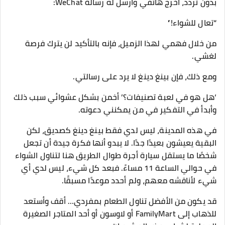
بدون تردد، أخرج هاتفي وأرسل له رسالة WeChat:
“تعال للشواء!”
من خلال فهمي لهذا الزميل، فإنه بالتأكيد لن يترك فرصة
لغشي.
ومع ذلك، فإن بينغ دينغ لا يرد على رسالتي.
‘هل هو في لعبة تصنيفات؟’ أخمن بشكل عشوائي سبب ذلك
وأبدأ في التفكير في من يمكنني دعوته.
في هذه المدينة، ليس لدي فقط بينغ دينغ كصديق، لكن
البقية يعيشون بعيدًا جدًا. لا يبدو أنها فكرة جيدة أن تجعل
شخصًا ما يستقل سيارة أجرة طوال الطريق هنا لتناول الشواء
في حوالي الساعة 11 مساءً. فبعد كل شيء، ليس لدي أي
شيء لأناقشه معهم، ولم أحدد موعدًا مسبقًا.
قد يكون من الأفضل تناول الطعام بمفردي… أقف وأستعد
للذهاب إلى FamilyMart أو لاوسون أو أحد المتاجر الصغيرة