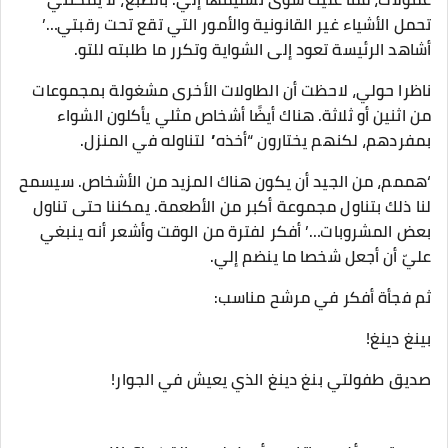
تحمل الأشياء غير القانونية والأمور التي تقع تحت رقبتي…’
أشاهد الرئيسة تعود إلى الشواية وتكرر ما طلبته للتو.
ناظرا حولي، لاحظت أن الطاولات الأخرى مشغولة بمجموعات
من اثنين أو ثلاثة. هناك أيضًا أشخاص مثلي يأكلون الشواء
بمفردهم، لكنهم يختارون “أخذه” لتناوله في المنزل.
‘هممم، من الجيد أن يكون هناك المزيد من الأشخاص. سيسمح
لنا ذلك بتناول مجموعة أكبر من الأطعمة. يمكننا حتى تناول
بعض المشروبات…’ أفكر لفترة من الوقت وأشعر أنه ينبغي
عليّ أن أجعل شخصا ما ينضم إلي.
ثم فجأة أفكر في مرشح مناسب:
بينغ دينغ!
صديق طفولتي بنغ دينغ الذي يعيش في الجوار!