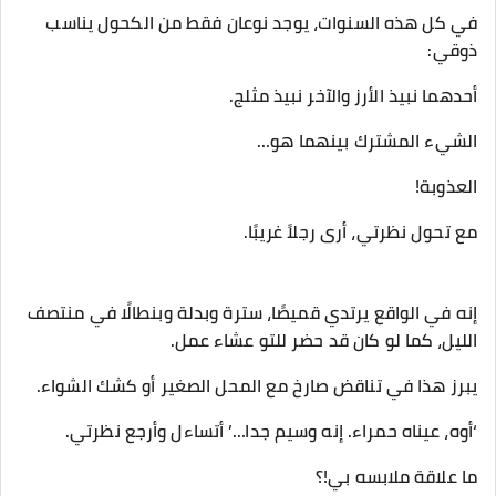
في كل هذه السنوات، يوجد نوعان فقط من الكحول يناسب
ذوقي:
أحدهما نبيذ الأرز والآخر نبيذ مثلج.
الشيء المشترك بينهما هو…
العذوبة!
مع تحول نظرتي، أرى رجلاً غريبًا.
إنه في الواقع يرتدي قميصًا، سترة وبدلة وبنطالًا في منتصف
الليل، كما لو كان قد حضر للتو عشاء عمل.
يبرز هذا في تناقض صارخ مع المحل الصغير أو كشك الشواء.
‘أوه، عيناه حمراء. إنه وسيم جدا…’ أتساءل وأرجع نظرتي.
ما علاقة ملابسه بي!؟