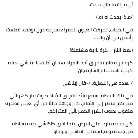
أن يدرك ما كان يحدث.
/ماذا يحدث آه آه./
في الضباب، تحركت العيون الحمراء بسرعة دون توقف. قطعت
رأسين في آن واحد.
(نمط النار = كرة نارية مشتعلة)
كره ناريه قام بباحراق أحد الافراد بعد ان أطلقها ايتاشي بدقه
كبيره باستخدام الشارينجان
/..هذه هي النهاية../-قال إيتاشي
في تلك اللحظة، سمع قائد الفريق المُباد صوت تيار كهربائي
متراكم، فنظر إلى الأمام. كان وجهه خاليًا من أي تعبير، وصدره
مثقوب بصوت الشرر الكهربائي المتراكم.
كان جسده باردا على الارض بينما اخرج كاكاشي يده ببساطه
من جسده ومجلسه الى ايتاشي ويوجاو