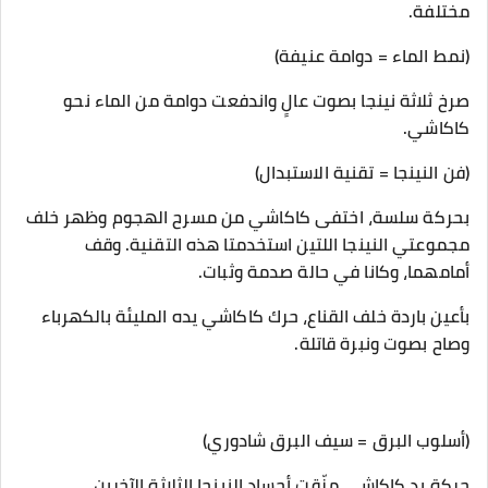
مختلفة.
(نمط الماء = دوامة عنيفة)
صرخ ثلاثة نينجا بصوت عالٍ واندفعت دوامة من الماء نحو
كاكاشي.
(فن النينجا = تقنية الاستبدال)
بحركة سلسة، اختفى كاكاشي من مسرح الهجوم وظهر خلف
مجموعتي النينجا اللتين استخدمتا هذه التقنية. وقف
أمامهما، وكانا في حالة صدمة وثبات.
بأعين باردة خلف القناع، حرك كاكاشي يده المليئة بالكهرباء
وصاح بصوت ونبرة قاتلة.
(أسلوب البرق = سيف البرق شادوري)
حركة يد كاكاشي مزّقت أجساد النينجا الثلاثة الآخرين