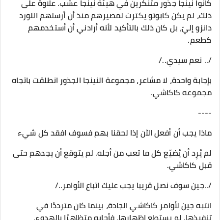
كانوا نينجا جذور متنكرين في هيئة نينجا عشب. علاوة على
ذلك، لم يكن كابوتو يكترث لمصيرهم منذ أن أرسلهم اللورد
دانزو إليّ، بل كان ذلك بالتأكيد لأنه أرادني أن أستخدمهم
كطعم.
/.. نعم سيدي../
بإجابة واحدة، لا مشاعر، مجموعة النينجا الجذور انطلقت باتجاه
مجموعه كاكاشي.
----
ماذا يجب أن أفعل الآن إذا لحقنا بهم فسوف افقد كل شيء
لم يُرِد أن يُضيّع كل ما تعب من أجله. لم يتوقع أن يجدهم حتى
قبل كاكاشي.
/..جين سوف نصل قريبا يجب عليك اتباع الأوامر../
انتبه جين لأوامر كاكاشي الجادة، بينما كان مترددًا في
تنفيذها. لم يستطع إظهارها، فأجابه متظاهرًا بالهدوء.