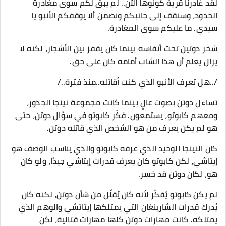
لقد غادرنا قرية كونوها الآن.. لم يبقَ لكم سوى مغادرة
الحدود، وسنقف إلى جانبكم ونضمن ألا يوقفكم الأنبو يا
سيدي. ما عليكم سوى المغادرة.
شخر دوتين تحت أنفاسه بينما كان يقفز بين الأشجار، لكنه لا
يزال يعلم أن هذا الشاب أمامه كان على حق.
/..هل تعرف الأنبو الذي كنت أقاتله..منذ فترة../
تساءل دوتن بصوت عالٍ بينما كانت مجموعة نينجا الجذور،
ومعهم كابوتو، يستمعون. فكّر كابوتو في سؤال دوتن، حتى
هو لم يكن يعرف من هو الشخص الذي قاتله دوتن.
كان النينجا الوحيد الذي عرفه كابوتو والذي يناسب الوصف هو
إيتاشي، لكن كابوتو كان يعرف قدرات إيتاشي جيدًا، ولو كان
هو، لكان دوتن قد خسر.
لم يكن كابوتو يُفكّر لأنه كان يُقلّل من شأن دوتن، لكنه كان
يُدرك قدرات الشارينغان التي يمتلكها إيتاتشي والوهم الذي
يمتلكه. كانت مهارات دوتن كلها مهارات قتالية، لكن