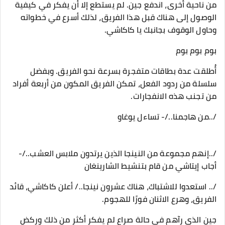
من ناحية أخرى، اندفع جين. لم يستطع إلا أن يفكر في كيفية
الوصول إلى هناك قبل هذا الفريق، لذلك أسرع في خطواته
وحاول الوقوف بجانبك يا كاكاشي.
بوم بوم بوم
أُطلقت عدة بطاقات متفجرة بسرعة نحو الفريق. وبفضل
سلسلة من ردود الفعل، تمكن الفريق المكون من أربعة أفراد
من تجنب هذه الانفجارات.
/..من هاجمنا../- تساءل يوغاو
/..إنهم مجموعة من النينجا الذين يرتدون ملابس العشب../-
أجاب إيتاشي من قام بتنشيط الشارينغان
/.. استعدوا للاشتباك، هناك عشرون نينجا../ أعلن كاكاشي، قائد
الفريق، وهرع الاثنان فورًا للهجوم.
جين الذي رآهم في حالة صراع لم يفكر أكثر من ذلك وركض