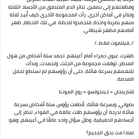
وقطّعتهم إلى نصفين. تناثر الدم المتدفق من الأجساد الثلاثة
وتناثر في أماكن أخرى. رأت المجموعة الأخرى كيف أُبيد ثلاثة
منهم بضربة واحدة، فتجمدوا للحظة. في تلك اللحظة، ظهر
أمامهم مظهر شيطاني.
/..فيلتموث فقط../
ظهرت عيون حمراء أمام أعينهم. تجمد ستة أشخاص من هول
المنظر. توقفت مجموعة من الجثث، وتجمدت، وبدأت
تلتهمهم بسرعة هائلة، حتى أن رؤوسهم لم تستطع تحمل
الصدمة.
(شارينجان = جينجوتسو = روح الموت)
بصوتي، وبسرعة هائلة، قُطعت رؤوس ستة أشخاص بسرعة
هائلة لدرجة أن رؤوسهم ظلت عالقة في الهواء، تنظر إلى
أجسادهم الحقيقية. وظلّ سؤال واحد عالقًا في أعينهم، وهو:
لماذا مت بحق الجحيم؟