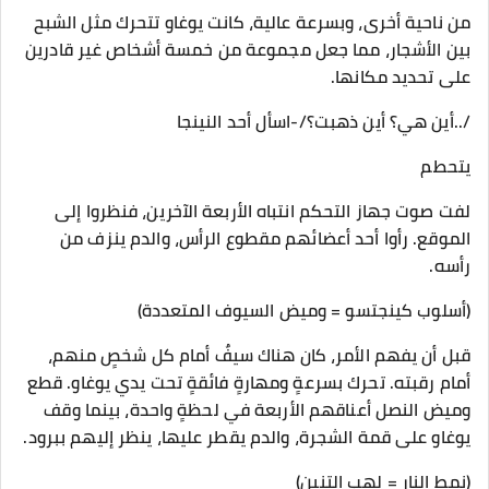
من ناحية أخرى، وبسرعة عالية، كانت يوغاو تتحرك مثل الشبح
بين الأشجار، مما جعل مجموعة من خمسة أشخاص غير قادرين
على تحديد مكانها.
/..أين هي؟ أين ذهبت؟/-اسأل أحد النينجا
يتحطم
لفت صوت جهاز التحكم انتباه الأربعة الآخرين، فنظروا إلى
الموقع. رأوا أحد أعضائهم مقطوع الرأس، والدم ينزف من
رأسه.
(أسلوب كينجتسو = وميض السيوف المتعددة)
قبل أن يفهم الأمر، كان هناك سيفٌ أمام كل شخصٍ منهم،
أمام رقبته. تحرك بسرعةٍ ومهارةٍ فائقةٍ تحت يدي يوغاو. قطع
وميض النصل أعناقهم الأربعة في لحظةٍ واحدة، بينما وقف
يوغاو على قمة الشجرة، والدم يقطر عليها، ينظر إليهم ببرود.
(نمط النار = لهب التنين)