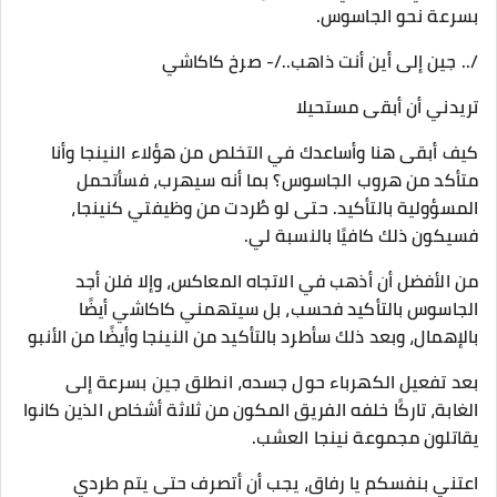
بسرعة نحو الجاسوس.
/.. جين إلى أين أنت ذاهب../- صرخ كاكاشي
تريدني أن أبقى مستحيلا
كيف أبقى هنا وأساعدك في التخلص من هؤلاء النينجا وأنا
متأكد من هروب الجاسوس؟ بما أنه سيهرب، فسأتحمل
المسؤولية بالتأكيد. حتى لو طُردت من وظيفتي كنينجا،
فسيكون ذلك كافيًا بالنسبة لي.
من الأفضل أن أذهب في الاتجاه المعاكس، وإلا فلن أجد
الجاسوس بالتأكيد فحسب، بل سيتهمني كاكاشي أيضًا
بالإهمال، وبعد ذلك سأطرد بالتأكيد من النينجا وأيضًا من الأنبو
بعد تفعيل الكهرباء حول جسده، انطلق جين بسرعة إلى
الغابة، تاركًا خلفه الفريق المكون من ثلاثة أشخاص الذين كانوا
يقاتلون مجموعة نينجا العشب.
اعتني بنفسكم يا رفاق، يجب أن أتصرف حتى يتم طردي