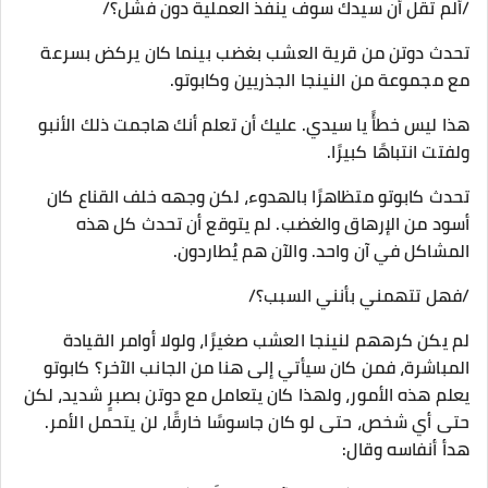
/ألم تقل أن سيدك سوف ينفذ العملية دون فشل؟/
تحدث دوتن من قرية العشب بغضب بينما كان يركض بسرعة
مع مجموعة من النينجا الجذريين وكابوتو.
هذا ليس خطأً يا سيدي. عليك أن تعلم أنك هاجمت ذلك الأنبو
ولفتت انتباهًا كبيرًا.
تحدث كابوتو متظاهرًا بالهدوء، لكن وجهه خلف القناع كان
أسود من الإرهاق والغضب. لم يتوقع أن تحدث كل هذه
المشاكل في آن واحد. والآن هم يُطاردون.
/فهل تتهمني بأنني السبب؟/
لم يكن كرههم لنينجا العشب صغيرًا، ولولا أوامر القيادة
المباشرة، فمن كان سيأتي إلى هنا من الجانب الآخر؟ كابوتو
يعلم هذه الأمور، ولهذا كان يتعامل مع دوتن بصبرٍ شديد، لكن
حتى أي شخص، حتى لو كان جاسوسًا خارقًا، لن يتحمل الأمر.
هدأ أنفاسه وقال: