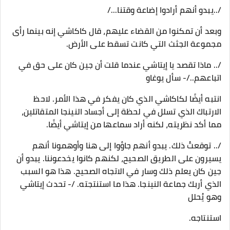
/..يبدو أنهم أرادوا إضاعة وقتنا.../
وبعد أن تمكنوا من القضاء عليهم، قال كاكاشي إنه بينما رأى
مجموعة الجثث التي كانت تسقط على الأرض.
/.. ماذا تقصد يا إيتاشي عندما قلت أن جين كان على حق في
اتباعهم../- سأل يوغاو
انتبه أيضًا لكاكاشي الذي كان يفكر في هذا الأمر. لاحظ
الارتباك الذي تسلل في لحظة إلى أجساد النينجا المتقاتلين،
مما أكد نظريته، لكنه أراد سماعها من إيتاشي أيضًا.
/.. توقعتُ ذلك. يبدو أنهم جاؤوا إلى هنا وأوهمونا أنهم
يسيرون على الطريق الصحيح، لكنهم كانوا يخدعوننا. يبدو أن
جين كان يعلم ذلك وسار في الاتجاه الصحيح. هذا هو السبب
الذي أربك جماعة النينجا. هذا ما استنتجته. /- تحدث إيتاشي
وهو يُحلل
استنتاجه.