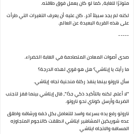
متوترًا للغاية، كما لو كان يعمل فوق طاقته.
لكنه لم يجد سبيلاً آخر. كان عليه أن يعرف التغيرات التي طرأت
على هذه القرية البعيدة عن العالم.
-----
صدى أصوات المعادن المتصادمة في الغابة الخضراء.
ما رأيك يا إيتاشي؟ هل هو قوي لهذه الدرجة؟
سأل ناروتو بينما ينفذ ركلة منحنية تجاه إيتاشي.
"لا أعلم، لكنه بالتأكيد ذكي جدًا"، قال إيتاشي بينما قفز لتجنب
الضربة وأرسل كوناي نحو ناروتو.
ناروتو رفع يده بسرعه واسد للتعامل بكل خفه ورشاقه واطلق
عده شوريكين المشاهير ايتاشي انطلقت كالنجوم المتجاوزه
المسافه والاتجاه ايتاشي