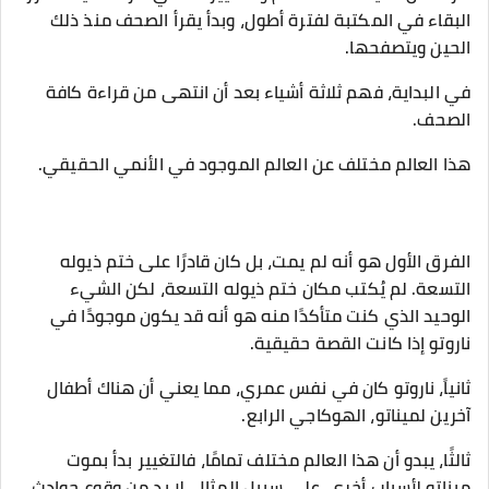
البقاء في المكتبة لفترة أطول، وبدأ يقرأ الصحف منذ ذلك
الحين ويتصفحها.
في البداية، فهم ثلاثة أشياء بعد أن انتهى من قراءة كافة
الصحف.
هذا العالم مختلف عن العالم الموجود في الأنمي الحقيقي.
الفرق الأول هو أنه لم يمت، بل كان قادرًا على ختم ذيوله
التسعة. لم يُكتب مكان ختم ذيوله التسعة، لكن الشيء
الوحيد الذي كنت متأكدًا منه هو أنه قد يكون موجودًا في
ناروتو إذا كانت القصة حقيقية.
ثانياً، ناروتو كان في نفس عمري، مما يعني أن هناك أطفال
آخرين لميناتو، الهوكاجي الرابع.
ثالثًا، يبدو أن هذا العالم مختلف تمامًا، فالتغيير بدأ بموت
ميناتو لأسباب أخرى. على سبيل المثال، لا بد من وقوع حوادث