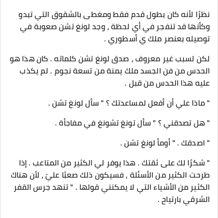
نظرًا لأنه كان بطول قدم فقط ومغطى بالشقوق التي تبدو
وكأنها قد تنفجر في أي لحظة ، وجد لونغ تشن صعوبة في
توصيله بعنصر ملك ي أسطوري .
لكن لسبب غير معروف ، صدق لونغ تشن كلماته . كان هذا هو
الحدس من فن الجسد ملك يمنة من تسعة نجوم . لم يكذب
عليه هذا الحدس من قبل .
" ماذا علي أن أفعل لمساعدتك ؟ " سأل لونغ تشن .
" هل تصدقني ؟ " سأل تونغ تشونغ في مفاجأة .
" اصدقك . " أومأ لونغ تشن .
" شكرًا لك على ثقتك . هذا يوفر لي الكثير من المتاعب . إذا
طرحت الكثير من الأسئلة ، فسيكون ذلك صعبًا عليّ ، لأن هناك
الكثير من الأشياء التي لا يمكنني قولها . " تنهد جرس القفر
الشرقي بارتياح .