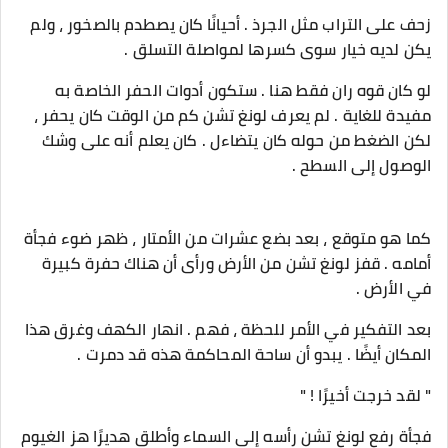
زحف على التراب مثل الجرذ . أحيانًا كان يصطدم بالصخور ، ولم
يكن لديه خيار سوى كسرها لمواصلة التسلق .
لو كان قوه ران فقط هنا . ستكون أدوات الحفر الخاصة به
مفيدة للغاية . لم يعرف لونغ تشن كم من الوقت كان يحفر ،
لكن الضغط من حوله كان يتضاءل . كان يعلم أنه على وشك
الوصول إلى السطح .
كما هو متوقع ، بعد بضع عشرات من الأمتار ، ظهر ضوء فجأة
أمامه . قفز لونغ تشن من الأرض ورأى أن هناك حفرة كبيرة
في الأرض .
بعد التفكير في الأمر للحظة ، فهم . انهار الكهف وغرق هذا
المكان أيضًا . يبدو أن ساحة المحاكمة هذه قد دمرت .
" لقد خرجت أخيرًا ! "
فجأة رفع لونغ تشن رأسه إلى السماء وأطلق هديرًا هز الغيوم