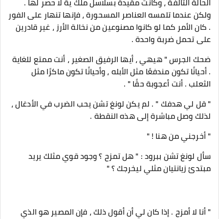
الحالة التالفة ، وكانت مقيدة بسلاسل ملك ية لا حصر لها .
ولكن عندما تلمسه العناصر المسحورة ، فإنها تنهار على الفور
. كان الأمر كما لو كانوا مصنوعين من نخالة الأرز ، غير قادرين
على تحمل ضربة واحدة .
ضحك الجرس " هيهي ، أيها الرفيق الصغير ، أنت ممتع للغاية
. أحيانًا تكون مندفعًا مثل الأبله ، وأحيانًا تكون ماكرًا مثل
الثعلب . أنت أعجوبة حقًا " .
" قل لي هدفك " . لم يكن لونغ تشن يحب الضرب في الأدغال ،
لذلك وصل مباشرة إلى هذه النقطة .
" أخرجني من هنا ! "
سأل لونغ تشن ببرود : " هل تمزح ؟ وجود قوي مثلك يريد
مبتدئ زيانتيان مثلي ليخرجك ؟ "
" أنا لا أمزح . إذا كان لي أن أقول ذلك ، فإن المصير هو الذي