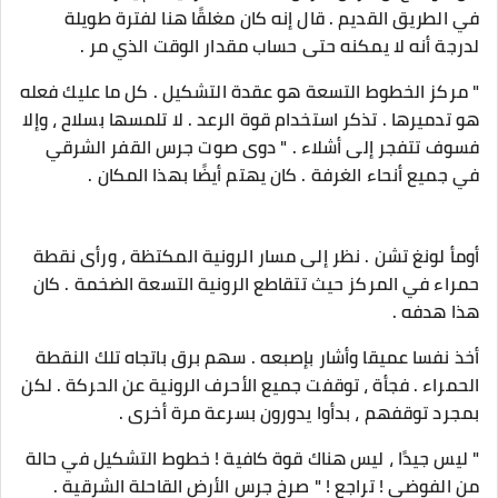
في الطريق القديم . قال إنه كان مغلقًا هنا لفترة طويلة
لدرجة أنه لا يمكنه حتى حساب مقدار الوقت الذي مر .
" مركز الخطوط التسعة هو عقدة التشكيل . كل ما عليك فعله
هو تدميرها . تذكر استخدام قوة الرعد . لا تلمسها بسلاح ، وإلا
فسوف تتفجر إلى أشلاء . " دوى صوت جرس القفر الشرقي
في جميع أنحاء الغرفة . كان يهتم أيضًا بهذا المكان .
أومأ لونغ تشن . نظر إلى مسار الرونية المكتظة ، ورأى نقطة
حمراء في المركز حيث تتقاطع الرونية التسعة الضخمة . كان
هذا هدفه .
أخذ نفسا عميقا وأشار بإصبعه . سهم برق باتجاه تلك النقطة
الحمراء . فجأة ، توقفت جميع الأحرف الرونية عن الحركة . لكن
بمجرد توقفهم ، بدأوا يدورون بسرعة مرة أخرى .
" ليس جيدًا ، ليس هناك قوة كافية ! خطوط التشكيل في حالة
من الفوضى ! تراجع ! " صرخ جرس الأرض القاحلة الشرقية .