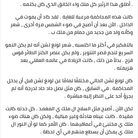
. أطلق هذا الزئير كل ملك واء الخانق الذي كان يكتمه .
كانت هذه المحاكمة مرعبة للغاية . لقد كاد أن يموت في
الداخل . الآن بعد أن أصبح في ضوء الشمس مرة أخرى ، شعر
وكأنه ولد من جديد من حمام من ملك ب .
بالتفكير في أكثر ما اكتسبه ، شعر لونغ تشن أنه لم يكن النمو
السريع لنجم قصر التنوير ، ولم يكن عنصر الكنز الطائر قوس
قزح . بدلاً من ذلك ، كانت الزيادة في عالمه العقلي بعد
هزيمته .
كان لونغ تشن الحالي مختلفًا تمامًا عن لونغ تشن قبل أن يدخل
المحاكمة . في السابق ، كان مثل نصل حاد حاد لدرجة أنه لم
يجرؤ أحد على النظر إليه مباشرة .
لكن الآن ، أصبح مثل السلاح ال ملك ي المغمد . كل حدته كانت
مقيدة . كانت عيناه هادئة وغير مبالية ، ولكن كان هناك ضوء
ملك ي مختبئ في أعماقيهما . كان الأمر كما لو أن النور ال
ملك ي يمكن أن يسطع منهم في أي لحظة .