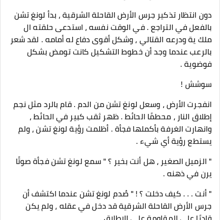
دون انتظار تذكير جرس الأرض القاحلة الشرقية ، بدأ لونغ تشن
بالفعل في التراجع . في الوقت نفسه ، استدعى حلقته ال
ملك ية ودرعه القتالي ، وشكل أقوى دفاع له أمامه . لقد شعر
بالرعب عندما وجد أن خطوط التشكيل كانت تومض بشكل
فوضوية .
سوشش !
انفجرت الأرض ، وسعل لونغ تشن من الدم . قام بالرد مثل نجم
إطلاق النار ، محطمًا الحائط . ظهر ثقب كبير في الحائط ،
وانهارت الغرفة بأكملها فجأة . أظلمت رؤية لونغ تشن ، ولم
يستطع رؤية أي شيء .
" الزميل الصغير ، هل أنت بخير ؟ " سمع لونغ تشن فجأة صوتًا
يرن في ذهنه .
" أنت . . . كيف دخلت ؟ ! " صُدم لونغ تشن عندما اكتشف أن
جرس الأرض القاحلة الشرقية قد دخل في عقله ، ولم يكن
قادرًا على المقاومة على الإطلاق .