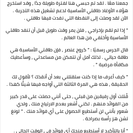
جمعنا معًا . لقد تم حبسي هنا لفترة طويلة جدًا ، وقد استخرج
هؤلاء الأوغاد طاقتي الأساسية لدعم تشغيل هذه التجربة .
الآن لقد وصلت إلى النقطة التي نفدت فيها طاقتي .
" إذا لم تقم بإخراجي ، فلن يمر وقت طويل قبل أن تنفد طاقتي
الأساسية وأختفي من هذا العالم .
قال الجرس رسميًا : " كروح عنصر ، فإن طاقتي الأساسية هي
طاقة حياتي . لذلك آمل أن تتمكن من مساعدتي ، وسأعطيك
مكافأة مرضية " .
" كيف أعرف ما إذا كنت ستقتلني بعد أن أنقذك ؟ لأقول لك
الحقيقة ، هذه هي المرة الثالثة التي أواجه فيها شيئًا كهذا .
قُتلت أول رفيقين من قبلي ، حتى أنني حصلت على قدر كبير
من الفوائد منهم . لكني أشعر بعدم الارتياح منك ، ولدي
شعور بأنني لن أستطيع الحصول على أي فوائد منك . " لونغ
تشن هز رأسه بصراحة .
" أنا بالتأكيد لا أستطيع منحك أي فوائد في الوقت الحالي .