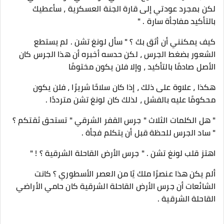
لكن بمجرد عودتي إلى قارة الجنة العسكرية ، سأعطيك
بالتأكيد مفاجأة سارة . "
كيف يمكنني أن أثق بك ؟ " سأل لونغ تشن . لم يستطع
الشعور بضغط الجرس ، لكن حدسه أخبره أن هذا الجرس كان
الأصل صادمًا بالتأكيد ، وإلا فلن يكون مختومًا
هكذا ، علاوة على ذلك ، إذا كان سلاحًا شريرًا ، فلن يكون
محكومًا عليه بالفشل ، لذلك كان لونغ تشن مترددًا .
" هل الكلمات الثلاث " جرس القفر الشرقي " تستحق ثقتكم ؟
" ساد الجرس للحظة قبل أن يتكلم فجأة .
اهتز قلب لونغ تشن . " جرس الأرض القاحلة الشرقية ؟ ! "
ألم يكن هذا عنصرًا ملك يًا من العصر الأسطوري ؟ كانت
الشائعات أن جرس الأرض القاحلة الشرقية كان حامي الأراضي
القاحلة الشرقية .