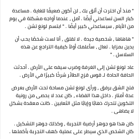
" منذ أن اخترت أن أثق بك ، لن أكون ضعيفًا للغاية . مساعدة
كبار السن تساعدني أيضًا . آمل ، عندما أواجه مشكلة في يوم
من الأيام ، سيساعدني كبير أيضًا . " ابتسم لونغ تشن .
" هاهاها ، شخصية جيدة . لا تقلق ، أنا لست شخصًا يحب أن
يدين بمزايا . تعال ، سأعلمك أولاً كيفية التراجع عن هذه
السلاسل . "
عاد لونغ تشن إلى الغرفة وضرب سيفه على الأرض . أحدثت
الحافة الحادة لـ قوس قزح الطائر شرخًا كبيرًا في الأرض .
فتح الشق برفق ، ورأى لونغ تشن مساحة تحت الأرض بعرض
عدة أمتار . داخل هذا الفضاء ، كان عدد لا يحصى من رونية
التكوين تتحرك ذهابًا وإيابًا مثل الثعابين . كانت معقدة بشكل
لا يضاهى .
كان هذا هو جوهر أرضية التجربة ، وكذلك جوهر التشكيل .
كان الشخص الذي سيطر على عملية كهف التجربة بأكملها .