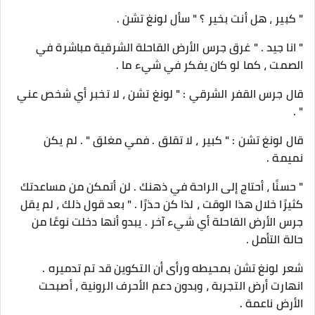
" كبير ، هل أنت بخير ؟ " سأل لونغ تشن .
" انا جيد . " غرق جرس الأرض القاحلة الشرقية مباشرة في
الصمت ، كما لو كان يفكر في شيء ما .
قال جرس القفر الشرقي : " لونغ تشن ، لا تخبر أي شخص عني
" .
قال لونغ تشن : " كبير ، لا تقلق . فمي مغلق " . لم يكن
نميمة .
" حسنًا ، أحتاج إلى الراحة في ذهنك . لن أتمكن من مساعدتك
كثيرًا خلال هذا الوقت ، لذا كن حذرًا . " بعد قول ذلك ، لم يقل
جرس الأرض القاحلة أي شيء آخر . يبدو أنها دخلت نوعًا من
حالة التأمل .
شعر لونغ تشن بمحيطه ورأى أن التكوين قد تم تدميره .
انهارت أرض التجربة ، وبدون دعم الأحرف الرونية ، أصبحت
الأرض ناعمة .