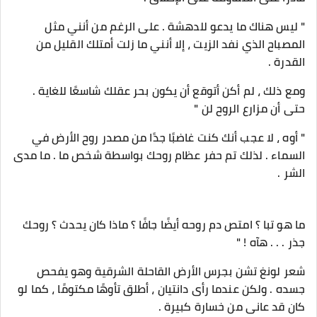
" ليس هناك ما يدعو للدهشة . على الرغم من أنني مثل
المصباح الذي نفد الزيت ، إلا أنني ما زلت أمتلك القليل من
القدرة .
ومع ذلك ، لم أكن أتوقع أن يكون بحر عقلك شاسعًا للغاية .
حتى أن مزارع الروح لن "
" أوه ، لا عجب أنك كنت غاضبًا جدًا من مصدر روح الأرض في
السماء . لذلك تم حفر عظام روحك بواسطة شخص ما . ما مدى
الشر .
ما هو تبا ؟ امتص دم روحه أيضًا جافًا ؟ ماذا كان يحدث ؟ روحك
جذر . . . هآه ! "
شعر لونغ تشن بجرس الأرض القاحلة الشرقية وهو يفحص
جسده . ولكن عندما رأى دانتيان ، أطلق تأوهًا مكتومًا ، كما لو
كان قد عانى من خسارة كبيرة .