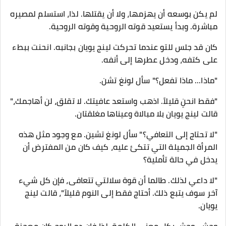
لم يكن بوسعه أن يهزمها، ولا أن يقتلها. لذا، استسلم لمصيره
مباشرة. وبدأ يستعيد قوته الروحية وقوته الروحية.
كان قد جلس للتو عندما تحركت لينج يويان بجانبه. انحنت ببطء
على كتفه، ودخل عطرها إلى أنفه.
"ماذا... ماذا تفعل؟" سأل لونغ تشن.
"فقط انحنِ قليلاً. اذهب واستعد عافيتك. لا تقلق، لن أهاجمك،"
قالت لينج يويان بلا مبالاة وعيناها مغلقتان.
"لا تحتاج إلى التعافي؟" سأل لونغ تشين. مع وجود مثل هذه
المرأة الجميلة التي تتكئ عليه، كيف كان من المفترض أن
يدخل في حالة تأملية؟
"لا داعي لذلك. طالما أن قوة سلالتي تتعافى، فإن كل شيء
آخر سوف يتبع ذلك. أحتاج فقط إلى النوم قليلاً"، قالت لينج
يويان.