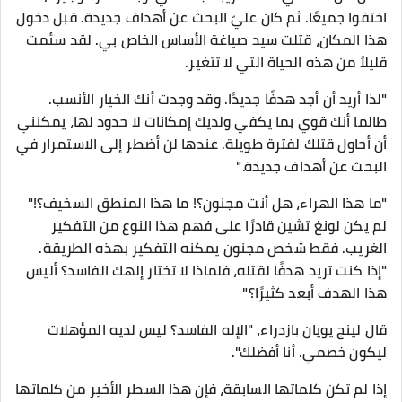
اختفوا جميعًا. ثم كان عليّ البحث عن أهداف جديدة. قبل دخول
هذا المكان، قتلت سيد صياغة الأساس الخاص بي. لقد سئمت
قليلاً من هذه الحياة التي لا تتغير.
"لذا أريد أن أجد هدفًا جديدًا. وقد وجدت أنك الخيار الأنسب.
طالما أنك قوي بما يكفي ولديك إمكانات لا حدود لها، يمكنني
أن أحاول قتلك لفترة طويلة. عندها لن أضطر إلى الاستمرار في
البحث عن أهداف جديدة."
"ما هذا الهراء، هل أنت مجنون؟! ما هذا المنطق السخيف؟!"
لم يكن لونغ تشين قادرًا على فهم هذا النوع من التفكير
الغريب. فقط شخص مجنون يمكنه التفكير بهذه الطريقة.
"إذا كنت تريد هدفًا لقتله، فلماذا لا تختار إلهك الفاسد؟ أليس
هذا الهدف أبعد كثيرًا؟"
قال لينج يويان بازدراء، "الإله الفاسد؟ ليس لديه المؤهلات
ليكون خصمي. أنا أفضلك".
إذا لم تكن كلماتها السابقة، فإن هذا السطر الأخير من كلماتها