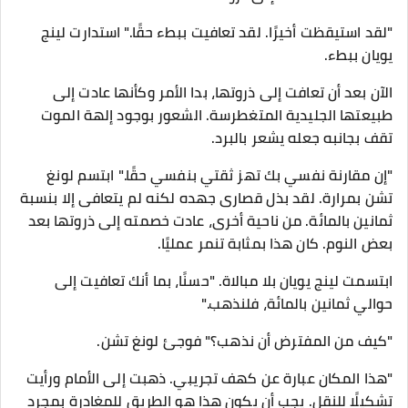
"لقد استيقظت أخيرًا. لقد تعافيت ببطء حقًا." استدارت لينج
يويان ببطء.
الآن بعد أن تعافت إلى ذروتها، بدا الأمر وكأنها عادت إلى
طبيعتها الجليدية المتغطرسة. الشعور بوجود إلهة الموت
تقف بجانبه جعله يشعر بالبرد.
"إن مقارنة نفسي بك تهز ثقتي بنفسي حقًا." ابتسم لونغ
تشن بمرارة. لقد بذل قصارى جهده لكنه لم يتعافى إلا بنسبة
ثمانين بالمائة. من ناحية أخرى، عادت خصمته إلى ذروتها بعد
بعض النوم. كان هذا بمثابة تنمر عمليًا.
ابتسمت لينج يويان بلا مبالاة. "حسنًا، بما أنك تعافيت إلى
حوالي ثمانين بالمائة، فلنذهب."
"كيف من المفترض أن نذهب؟" فوجئ لونغ تشن.
"هذا المكان عبارة عن كهف تجريبي. ذهبت إلى الأمام ورأيت
تشكيلًا للنقل. يجب أن يكون هذا هو الطريق للمغادرة بمجرد