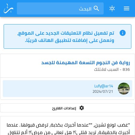
البحث
تم تفعيل نظام التعليقات الجديد على الموقع،
ونعمل على إضافته لتطبيق الهاتف قريبًا.
رواية فن النجوم التسعة المهيمنة للجسد
836 - السبب لاقتلك
Lufy@ar14
2024/07/21
إعدادات القارئ
"غضب لونغ تشين، ""عندما أخبرك بكذبة، ترفض قبولها. عندما
أخبرك بالحقيقة، تريد قتلي؟! هل تعاني من مرض؟! ألم تتناول