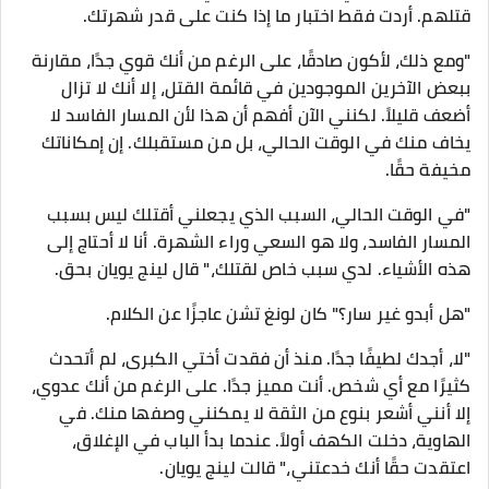
قتلهم. أردت فقط اختبار ما إذا كنت على قدر شهرتك.
"ومع ذلك، لأكون صادقًا، على الرغم من أنك قوي جدًا، مقارنة
ببعض الآخرين الموجودين في قائمة القتل، إلا أنك لا تزال
أضعف قليلاً. لكنني الآن أفهم أن هذا لأن المسار الفاسد لا
يخاف منك في الوقت الحالي، بل من مستقبلك. إن إمكاناتك
مخيفة حقًا.
"في الوقت الحالي، السبب الذي يجعلني أقتلك ليس بسبب
المسار الفاسد، ولا هو السعي وراء الشهرة. أنا لا أحتاج إلى
هذه الأشياء. لدي سبب خاص لقتلك،" قال لينج يويان بحق.
"هل أبدو غير سار؟" كان لونغ تشن عاجزًا عن الكلام.
"لا، أجدك لطيفًا جدًا. منذ أن فقدت أختي الكبرى، لم أتحدث
كثيرًا مع أي شخص. أنت مميز جدًا. على الرغم من أنك عدوي،
إلا أنني أشعر بنوع من الثقة لا يمكنني وصفها منك. في
الهاوية، دخلت الكهف أولاً. عندما بدأ الباب في الإغلاق،
اعتقدت حقًا أنك خدعتني،" قالت لينج يويان.