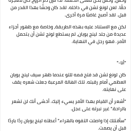
وحش، وحش بكل معنى الكلمة. لذا فإن دم الروح كان معجزة
حقًا. لعن لونغ تشن في داخله. لقد كان وحشًا بهذا القدر من
قبل. لقد أصبح غاضبًا مرة أخرى.
لكن مع الاستناد عليه بهذه الطريقة، وخاصة مع ظهور أجزاء
عديدة من جلد لينج يويان، لم يستطع لونج تشن أن يتحمل
الأمر. فهو رجل في النهاية.
"أنا-"
كان لونغ تشن قد فتح فمه للتو عندما ظهر سيف لينج يويان
العظمي أمام رقبته. تلك الهالة المرعبة جعلت شعره يقف
على نهايته.
"أشعر أن القيام بهذا الأمر يسيء إليك. أخشى أنك لن تشعر
بالراحة." غير نبرته على عجل.
"سأقتلك إذا واصلت التفوه بالهراء." أعطته لينج يويان ردًا باردًا
قبل أن يصمت.