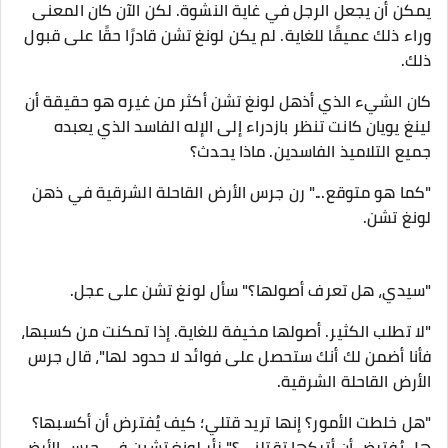
يمكن أن يجعل الرجل في غاية النشوة. لكن الآن كان المعنى
وراء ذلك عميقًا للغاية. لم يكن لونغ تشن قادرًا حقًا على قبول
ذلك.
كان الشيء الذي أذهل لونغ تشن أكثر من غيره هو حقيقة أن
لينغ يويان كانت تنظر بازدراء إلى الإله الفاسد الذي يعبده
جميع التلاميذ الفاسدين. ماذا يحدث؟
"كما هو متوقع..." رن جرس الأرض القاحلة الشرقية في ذهن
لونغ تشن.
"سيدي، هل تعرف أصولها؟" سأل لونغ تشن على عجل.
"لا تطلب الكثير. أصولها مخيفة للغاية. إذا تمكنت من كسبها،
فأنا أضمن لك أنك ستحصل على فوائد لا حدود لها"، قال جرس
الأرض القاحلة الشرقية.
"هل خلطت الأمور؟ إنها تريد قتلي؛ كيف يُفترض أن أكسبها؟
هل يُفترض أن أتركها تقتلني؟" زأر لونغ تشين في جرس الأرض