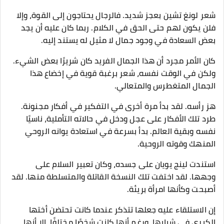
شعر لونغ تشين بعجز شديد. فالرجال يحتاجون إلى القوة، وإلا
فلن يكون لهم حتى الحق في الكلام. ربما كان عليه أن يجد
بعض السعادة في وجود جمال لا مثيل له يستند إليه.
كان الأمر مجرد أن هذا الجمال الفريد كان شريرًا بعض الشيء.
ولكن في الوقت نفسه، شعر برغبة قوية في إخضاع هذا
الجمال المتغطرس والمتعالي.
هز رأسه. لقد بدأ مرة أخرى في التفكير في أفكار مجنونة.
طرد تلك الأفكار على عجل ودخل في حالاته التأملية، ناسيًا
نفسه وبقية العالم. بدأ بسرعة في استعادة يوانه الروحي
المنهك وقوته الروحية.
استندت لينج يويان على جسده، وكان تعبير السلام على
وجهها. لقد اختفت تلك النسخة القاتلة والمتسلطة منها. لقد
أصبحت وكأنها امرأة بريئة.
إن الاستلقاء عليه جعلها تتذكر عندما كانت تحتضن أختها
الكبرى في شبابها. ورغم أنها كانت شخصًا مختلفًا، إلا أنها