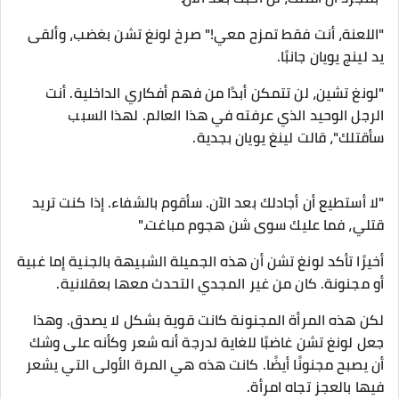
"اللعنة، أنت فقط تمزح معي!" صرخ لونغ تشن بغضب، وألقى
يد لينج يويان جانبًا.
"لونغ تشين، لن تتمكن أبدًا من فهم أفكاري الداخلية. أنت
الرجل الوحيد الذي عرفته في هذا العالم. لهذا السبب
سأقتلك"، قالت لينغ يويان بجدية.
"لا أستطيع أن أجادلك بعد الآن. سأقوم بالشفاء. إذا كنت تريد
قتلي، فما عليك سوى شن هجوم مباغت."
أخيرًا تأكد لونغ تشن أن هذه الجميلة الشبيهة بالجنية إما غبية
أو مجنونة. كان من غير المجدي التحدث معها بعقلانية.
لكن هذه المرأة المجنونة كانت قوية بشكل لا يصدق. وهذا
جعل لونغ تشن غاضبًا للغاية لدرجة أنه شعر وكأنه على وشك
أن يصبح مجنونًا أيضًا. كانت هذه هي المرة الأولى التي يشعر
فيها بالعجز تجاه امرأة.