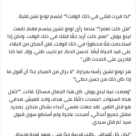
"لذا قررت قتلي في ذلك الوقت؟" ابتسم لونغ تشن قليلاً.
"هل كنت تعلم؟" عندما رأى لونغ تشين يبتسم فقط، تابعت
لينغ يويان، "نعم، كنت أريد حقًا قتلك في ذلك الوقت. ولكن إذا
استخدمت فنًا محظورًا في ذلك الوقت، فلن أتمكن من البقاء
على قيد الحياة أيضًا. لحسن الحظ، لم تخيب ظني. وإلا، لما كنا
قادرين على التحدث الآن."
هز لونغ تشين رأسه بمرارة. "لا يزال من المبكر جدًا أن أقول ما
إذا كان ذلك من حسن حظي!"
"ومضت عينا لينج يويان. كان هذا الجمال مسكرًا. قالت، ""خلال
هذه السنوات، اعتمدت دائمًا على هدف واحد للعيش. هدفي
هو قتل الناس. لقد جعلت نفسي أعداء بشكل متكرر. بمجرد
مقتل جميع أعدائي، أصبحت عاجزة ولم أستطع سوى قبول
سيد ثم قتل سيدي.
"لكن كل أهدافي كانت قريبة جدًا مني. وبعد فترة وجيزة،