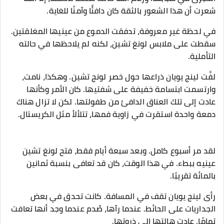
شعرت أن هذا الشعور بالثقة كان دافئًا وآمنًا للغاية.
في لحظة غير معروفة، تدفقت الدموع من عينيها المغلقتين.
سقطت على ملابس لونغ تشين، لكنه لم يلاحظها في حالته
التأملية.
لفَّت لينج يويان ذراعها حول خصر لونج تشين. وهكذا، نامت،
وارتسمت ابتسامة خفيفة على شفتيها. كان الأمر وكأنها
عادت إلى تلك العناق الدافئ من طفولتها. لكن لا تزال هناك
دمعة واحدة استقرت في زاوية فمها، تتلألأ مثل الكريستال.
لقد مر أسبوع كامل. وبعد سبعة أيام فقط، فتح لونغ تشين
عينيه ببطء. في هذا الوقت، كان قد تعافى بنسبة ثمانين
بالمائة تقريبًا.
رأى لينج يويان تقف في المسافة. كانت تحدق في بعض
الجداريات على الحائط. عندما رآها، صُدم عندما وجد أنها تعافت
تمامًا. عادت هالتها إلى ذروتها.