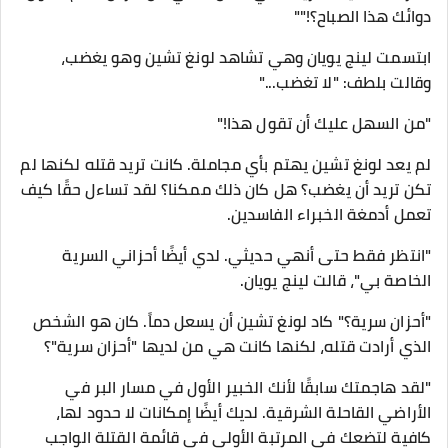
دوائك هذا الصباح؟!""
ابتسمت لينج يويان وهي تشاهد لونغ تشين وهو يغضب،
وقالت بلطف: "لا تغضب..."
"من السهل عليك أن تقول هذا!"
لم يعد لونغ تشين يهتم بأي مجاملة. كانت تريد قتله لكنها لم
تكن تريد أن يغضب؟ هل كان ذلك ممكنا؟ لقد تساءل حقًا كيف
تعمل أدمغة الخبراء الفاسدين.
"انتظر فقط حتى أنهي حديثي. لدي أيضًا أحزاني السرية
الخاصة بي"، قالت لينج يويان.
"أحزان سرية؟" كاد لونغ تشين أن يسعل دماً. كان هو الشخص
الذي أرادت قتله، لكنها كانت هي من لديها "أحزان سرية"؟
"لقد هاجمتك سابقًا لأنك الخبير الأول في مسار البر في
الأراضي القاحلة الشرقية. لديك أيضًا إمكانات لا حدود لها،
كافية لتضعك في المرتبة الأولى في قائمة القتلة الواجب