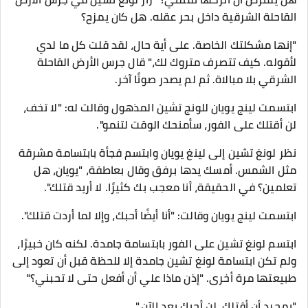
القاحلة الشرقية داخل بحر عقله. هل كان يمزح؟
"إنها مشكلتك الخاصة. على أية حال، لقد قلت كل ما لدي
لأقوله. كيف تتصرف متروك لك،" قال جرس الأرض القاحلة
الشرقي بلا مبالاة. ثم لم يصدر صوتًا آخر.
ابتسمت لينج يويان للونج تشين المذهول وقالت له: "لا تخف،
لن أقتلك على الفور، سأمنحك الوقت لتنمو".
نظر لونغ تشين إلى لينغ يويان وابتسم فجأة بابتسامة مشرقة
مثل الشمس. أمسك يدها برفق وقال بعاطفة، "يويان، هل
تعلمين؟ في الحقيقة، أنا معجب بك كثيرًا. لا أريد قتلك".
ابتسمت لينج يويان وقالت: "أنا أيضًا أحبك، وإلا لما أردت قتلك".
ابتسم لونغ تشين على الفور بابتسامة جامدة. لكنه كان خبيرًا،
ولم تكن ابتسامة لونغ تشين جامدة إلا للحظة قبل أن تعود إلى
طبيعتها مرة أخرى. "إذن ماذا علي أن أفعل حتى لا تحبني؟"
"بمجرد أن أقتلك، لن أحبك بعد الآن."