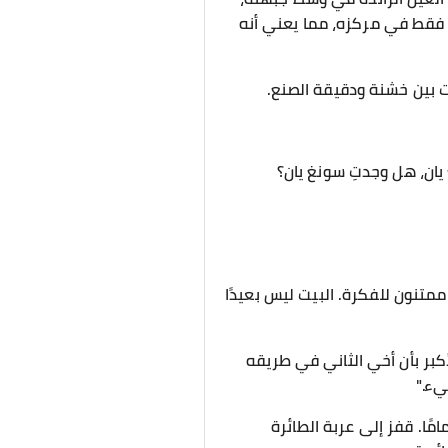
ة فقط في مركزه، مما يعني أنه
 بين خشنة ودقيقة الصنع.
 يان، هل وجدتِ سونغ يان؟
ممتنون للفكرة. البيت ليس بعيدًا
لأكبر بأن أخي الثاني في طريقه
يء."
مًا. قفز إلى عربة الطائرة