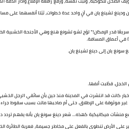
يف الضحل للكوكبة، وثبّت نفسه، ورفع رافعة الإقلاع وأدار الدفة الدا
ن ودينغ تشينغ يان في آنٍ واحد عدة خطوات، ثبّتا أنفسهما على مسا
ريعًا قدر الإمكان!" لوّح تشو تشونغ هنغ وهي الأجنحة الخشبية الض
دًا في أعماق المسافة.
غ سونغ يان إلى دينغ تشينغ يان.
الخجل. قطّبت أنفها.
ن الأخبار كانت قد انتشرت في المدينة منذ حين بأن سائقي الرجل الخش
ا غير موثوقة على الإطلاق. حتى أم صاحبها ماتت بسبب سقوط جراء إ
ع منشآت ميكانيكية كهذه... شعر دينغ سونغ يان بأنه يفهم تردد دينغ
سير على الأرض تنطوي بالفعل على مخاطر جسيمة، فعربة الطائرة الخ