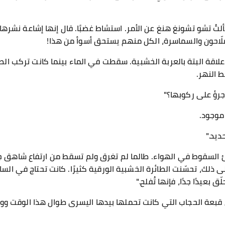
تُ تشو تشونغ هنغ عن الأمر. استشاط غضبًا. قال إنها إشاعة نشرها ح
لملّاحون والسماسرة، الكل منهم يستحق أسوأ من هذا!
 علاقة البتة بالعربة الخشبية. سقطت في الماء بينما كانت تركب الطا
 النهر.
جرؤ على ركوبها؟"
 موجود.
يد."
 السقوط في الهواء. طالما لم تغرق ولم تسقط من ارتفاع شاهق جدً
على ذلك، تحسّنت الطائرة الخشبية الورقية كثيرًا. كانت تحتاج في الس
ّق بعيدًا جدًا، فإنها تُفلح."
قبعة الحجاب التي كانت تحملها بيدها اليسرى طوال هذا الوقت ووض