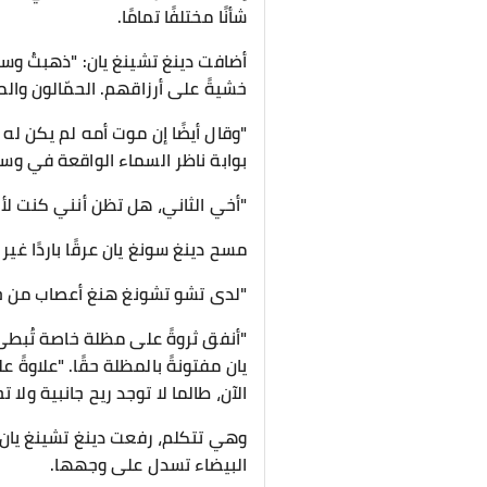
شأنًا مختلفًا تمامًا.
أضافت دينغ تشينغ يان: "ذهبتُ وسأل
خشيةً على أرزاقهم. الحمّالون وا
"وقال أيضًا إن موت أمه لم يكن له
بوابة ناظر السماء الواقعة في وسط
"أخي الثاني، هل تظن أنني كنت لأ
مسح دينغ سونغ يان عرقًا باردًا غير
"لدى تشو تشونغ هنغ أعصاب من حد
"أنفق ثروةً على مظلة خاصة تُبطئ
يان مفتونةً بالمظلة حقًا. "علاوةً 
الآن، طالما لا توجد ريح جانبية ولا تحل
وهي تتكلم، رفعت دينغ تشينغ يان 
البيضاء تسدل على وجهها.