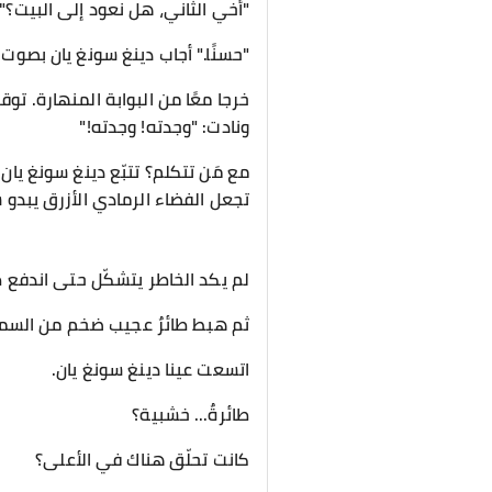
"أخي الثاني، هل نعود إلى البيت؟"
"حسنًا." أجاب دينغ سونغ يان بصوت
خرجا معًا من البوابة المنهارة. ت
ونادت: "وجدته! وجدته!"
مع مَن تتكلم؟ تتبّع دينغ سونغ يا
تجعل الفضاء الرمادي الأزرق يبدو شا
لم يكد الخاطر يتشكّل حتى اندفع ظ
ثم هبط طائرٌ عجيب ضخم من السماء 
اتسعت عينا دينغ سونغ يان.
طائرةٌ... خشبية؟
كانت تحلّق هناك في الأعلى؟