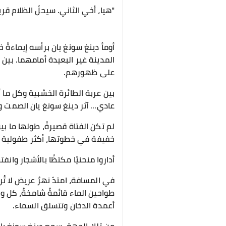
"هيا، أخي الثاني. سيحلّ الظلام قريبً
أومأ دينغ سونغ يان برأسه إيماءةً
المدينة غير البعيدة أمامهما. بي
على ظهورهم.
بين عربة الطائرة الخشبية وكل ما أ
عادي... آثر دينغ سونغ يان الصمت 
خفيفة في خطوتها، أكثر طفولية من أن
أداروا منحنيًا مكتظًا بالأشجار وان
في المسافة، امتدّ نهرٌ عريض لا ت
طواحين الماء قائمةٌ شامخةٌ، كل و
أعمدة الدخان وتتسلق السماء.