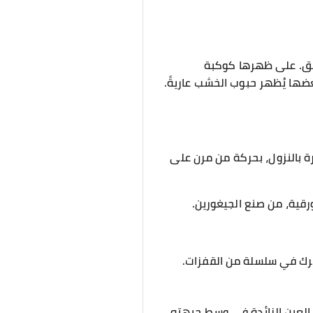
ابق. على ظهرها كوكبة
ضها يُظهر حبوب الخشب عاريةً.
رة بالنزول، بحركة من مرن على
ورقية، من صنع الجيغورين.
حرك في سلسلة من القفزات.
العين الزائدة في وسط جبهته،