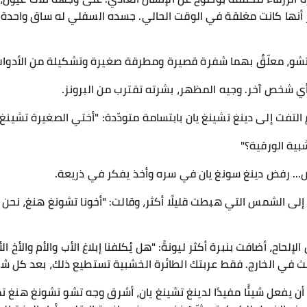
 غير أنها كانت مغلقة في الوقت الحالي. جسده السفلي له ساق واحد
تشو، معلّقٌ بهما شفرة قصيرة ومطرقة صغيرة وتشكيلة من الأدوات
ن أي شخص آخر. وجيه المظهر، بشرته تقترب من البرونز.
 التفت إلى دينغ تشينغ يان بابتسامة متودّدة: "أختي الصغيرة تشينغ
بية الورقية؟"
خاص... رفض دينغ سونغ يان في سره وأخذ يفكر في ذريعة.
إلى الشمس التي هبطت قليلًا أكثر، وقالت: "أخونا تشونغ هنغ، نحن 
حاح، أضافت بنبرة أكثر ليونةً: "هل يُكلفنا إبلاغ الأب والأم والأخ ا
بحث في الخارج. فقط عربتك الطائرة الخشبية تستطيع ذلك، بعد كل ش
ل أن يفعل شيئًا مفيدًا لدينغ تشينغ يان، أشرق وجه تشو تشونغ هنغ تما