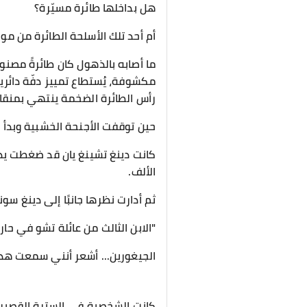
هل بداخلها طائرة مسيّرة؟
أم أحد تلك الأسلحة الطائرة من موا
ما أصابه بالذهول كان طائرةً مص
مكشوفة، يُستطاع تمييز دفّة دائر
رأس الطائرة الضخمة ينتهي بمنقار حا
حين توقفت الأجنحة الخشبية وبدأ 
كانت دينغ تشينغ يان قد ضغطت يدًا
الألف.
ثم أدارت نظرها جانبًا إلى دينغ س
"الابن الثالث من عائلة تشو في حا
الجيغورين... أشعر أنني سمعت هذا
كانت الشخصية في السترة القصيرة 