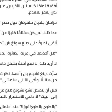
أفقية تمامًا كالعينين الأخريين،
كان يقفز للتقدم.
حزامان جلديان ملفوفان حول خصر 
عدا ذلك، لم يكن مختلفًا كثيرًا ع
ألقى نظرةً على دينغ سونغ يان، ثم
"هل آخذكما في عربة الطائرة الخش
لا أريد ذلك. لا تبدو آمنةً بشكل 
هزّت دينغ تشينغ يان رأسها. نظرت 
من هنا. أنا وأخي الثاني سنمشي."
قبل أن يتمكن تشو تشونغ هنغ من الإل
إلى البيت؟ لا داعي للاستمرار بال
"بالطبع، بالطبع! فورًا!" عند احتما