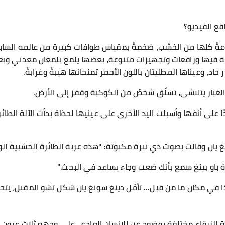
قع الفيديو؟
نوعةً كلها من الخشب، ضخمةً بمقياس طوافات كبيرة من عالمه الس
ية فيها ورافعات وتجهيزات متنوعة، بعضها يلمع بلمعان معدني وبع
د، وعيناها المطليتان باللون الأحمر تمنحانها هيبةً وغرابةً.
الغبار يتلاشى، تسلّق شخصٌ من الكوكبة وقفز إلى الأرض.
 على أنفها وأسبلت اليد الأخرى على عينيها لحظة بدأت الآلة الطائ
ونغ يان وقالت بصوت ذي نبرة مكبوتة: "هذه عربة الطائرة الخشبية ال
رة باو بينغ سمع بأنك ضعت وجاء يساعد في البحث."
 في مكان ما من قبل... تأمّل دينغ سونغ يان شكل تشو المقبل، يت
الزرقاء مختلفة بوضوح عن الإنسان العادي. على وجهه ثلاث عيون، 