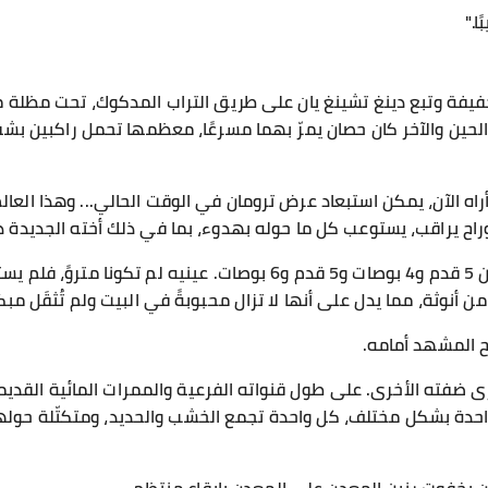
ا."
 خفيفة وتبع دينغ تشينغ يان على طريق التراب المدكوك، تحت مظلة م
ن الحين والآخر كان حصان يمرّ بهما مسرعًا، معظمها تحمل راكبين 
راه الآن، يمكن استبعاد عرض ترومان في الوقت الحالي... وهذا العالم
وراح يراقب، يستوعب كل ما حوله بهدوء، بما في ذلك أخته الجديدة دي
لم تكن الفتاة قصيرةً، طولها ما بين 5 قدم و4 بوصات و5 قدم و6 بوصات. 
وثة، مما يدل على أنها لا تزال محبوبةً في البيت ولم تُثقَل مبكرًا 
فتح المشهد أمامه.
ُرى ضفته الأخرى. على طول قنواته الفرعية والممرات المائية القدي
احدة بشكل مختلف، كل واحدة تجمع الخشب والحديد، ومتكتّلة حولها أ