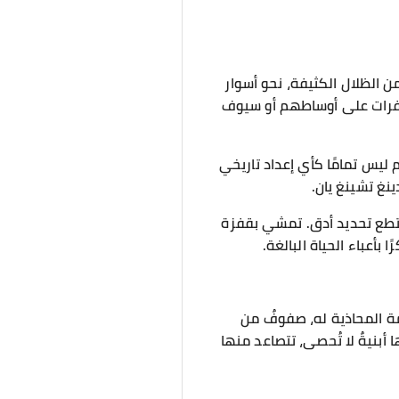
ن الظلال الكثيفة، نحو أسوار
بشفرات على أوساطهم أو سيوف
 ليس تمامًا كأي إعداد تاريخي
نغ تشينغ يان.
عينيه لم تكونا متروً، فلم يستطع تحديد أدق. تمشي بقفزة
بأعباء الحياة البالغة.
مة المحاذية له، صفوفٌ من
بنيةٌ لا تُحصى، تتصاعد منها