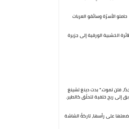
املو الأسرّة وسائقو العربات
ئرة الخشبية الورقية إلى جزيرة
ا، فلن تموت." بدت دينغ تشينغ
ابق إلى ريح خلفية لتحلّق كالطير.
عتها على رأسها، تاركةً الشاشة