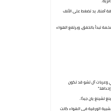
ئرية.
فة آمنة، يد تضغط على الأنف
خمة تبدأ بالخفق، ويرتفع الهواء
بي وعربات آل تشو قد تكون
حداها."
 تشينغ يان جيدًا.
شبية الورقية في الهواء كانت