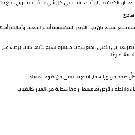
 بعد أن تأكدت من أن أخاها قد نسي كل شيء حقًا، خبت روح دينغ تشي
 هادئ.
وقفت دينغ تشينغ يان في الأرض المكشوفة أمام المعبد، وأمالت رأس
ن نظرتها إلى الأعلى. بضع سحب متناثرة تسبح كأنها كلاب بيضاء عبر 
سعًا فارغًا.
لٌّ ضخم من ورائهما، ابتلع ما تبقّى من ضوء المساء.
وارتطم بالأرض أمامهما، رافعًا سحابة من الغبار كالضباب.