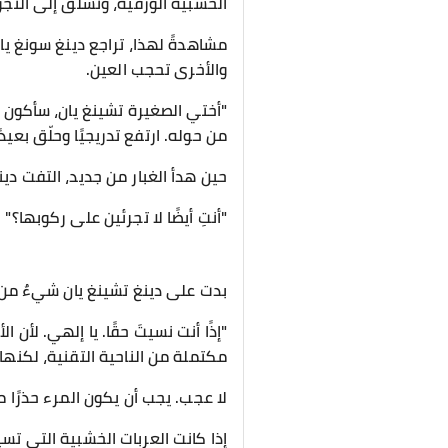
الخشبية الورقية، وتسلّق إلى التجو
مشاهدةً لهذا، تراجع دينغ سونغ يا
والأخرى تحجب العين.
"أختي الصغيرة تشينغ يان، سأكون س
من حوله. ارتفع تدريجيًا وحلّق بعي
حين هدأ الغبار من جديد، التفت دين
"أنتِ أيضًا لا تجرئين على ركوبها؟"
بدت على دينغ تشينغ يان شيءٌ من 
"إذًا أنت نسيتَ حقًا. يا إلهي. لأ
مكتملة من الناحية التقنية، لكنه
لا عجب. يجب أن يكون المرء حذرًا م
إذا كانت العربات الخشبية التي ت