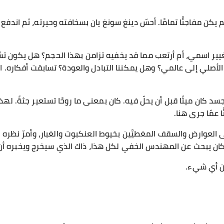
يكن مفاجئًا تمامًا. أحسّ دينغ سونغ يان بسخافته وحيرته، ثم اندفع
ير اسمي، أم أرتعب مما قد يخفيه تزامن بهذا الحجم؟ هل يكون تش
 الأصلي إلى عالمي؟ وهل يمكننا التبادل والعودة؟ تسابقت أفكاره. 
د كان ميتًا قبل أن يحلّ فيه. كان بمعنى ما روحًا تستعير جثةً. لهذ
 عمّا جرى هنا.
 العوارض والسقف المغطيَّين بخيوط العنكبوت والغبار، وأمرّ نظره ع
كان يبحث عن المهندس الخفي لكل هذا، ذاك الذي سيخرج ويخبره أ
من أي شيء.