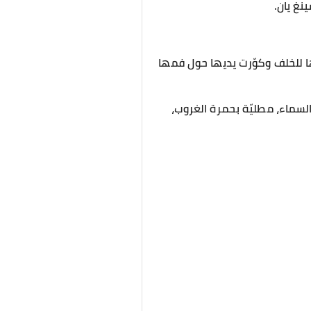
نغ يان.
ها للخلف وكوّرت يديها حول فمها
السماء، مطليّة بحمرة الغروب،