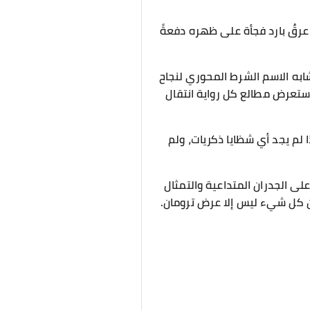
 عرقٌ بارد فجأة على ظهره دفعةً
ابه الاسم الشرط المحوري لنجاح
استعرض مطالع كل رواية انتقال
ا لم يجد أي شظايا ذكريات، ولم
لى الجدران المتداعية والتمثال
ن كل شيء ليس إلا عرض ترومان.