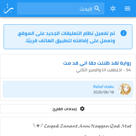
البحث
تم تفعيل نظام التعليقات الجديد على الموقع،
ونعمل على إضافته لتطبيق الهاتف قريبًا.
رواية لقد ظننت حقا اني قد مت
54 - اختطفت انا والامير الثاني
Rahaf otaku
2026/06/18
إعدادات القارئ
𓆩⚜𓆪 𝓛𝓪𝓺𝓪𝓭 𝓩𝓪𝓷𝓪𝓷𝓽 𝓐𝓷𝓷𝓲 𝓗𝓪𝓺𝓺𝓪𝓷 𝓠𝓪𝓭 𝓜𝓾𝓽