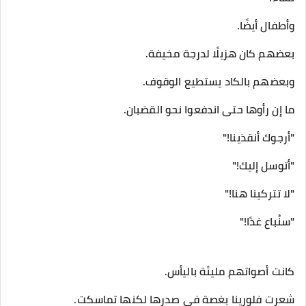
وأطفال أيضًا.
بعضهم كان هزيلًا لدرجة مخيفة.
وبعضهم بالكاد يستطيع الوقوف.
ما إن رأوها حتى اندفعوا نحو القضبان.
"أرجوك أنقذينا!"
"أتوسل إليك!"
"لا تتركينا هنا!"
"سنُباع غدًا!"
كانت أصواتهم مليئة باليأس.
شعرت فلورينا بغصة في صدرها لكنها تماسكت.