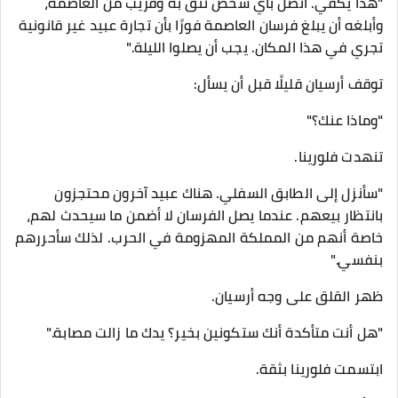
"هذا يكفي. اتصل بأي شخص تثق به وقريب من العاصمة،
وأبلغه أن يبلغ فرسان العاصمة فورًا بأن تجارة عبيد غير قانونية
تجري في هذا المكان. يجب أن يصلوا الليلة."
توقف أرسيان قليلًا قبل أن يسأل:
"وماذا عنك؟"
تنهدت فلورينا.
"سأنزل إلى الطابق السفلي. هناك عبيد آخرون محتجزون
بانتظار بيعهم. عندما يصل الفرسان لا أضمن ما سيحدث لهم،
خاصة أنهم من المملكة المهزومة في الحرب. لذلك سأحررهم
بنفسي."
ظهر القلق على وجه أرسيان.
"هل أنت متأكدة أنك ستكونين بخير؟ يدك ما زالت مصابة."
ابتسمت فلورينا بثقة.