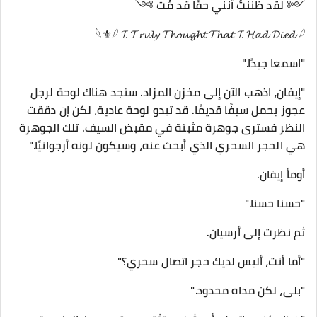
༺ لقد ظننتُ أنني حقًا قد مُت ༻
𓆩⚜𓆪 𝓘 𝓣𝓻𝓾𝓵𝔂 𝓣𝓱𝓸𝓾𝓰𝓱𝓽 𝓣𝓱𝓪𝓽 𝓘 𝓗𝓪𝓭 𝓓𝓲𝓮𝓭 𓆪
"اسمعا جيدًا."
"إيفان، اذهب الآن إلى مخزن المزاد. ستجد هناك لوحة لرجل
عجوز يحمل سيفًا قديمًا. قد تبدو لوحة عادية، لكن إن دققت
النظر فسترى جوهرة مثبتة في مقبض السيف. تلك الجوهرة
هي الحجر السحري الذي أبحث عنه، وسيكون لونه أرجوانيًا."
أومأ إيفان.
"حسنا حسنا."
ثم نظرت إلى أرسيان.
"أما أنت، أليس لديك حجر اتصال سحري؟"
"بلى، لكن مداه محدود."