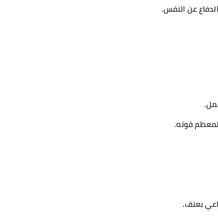
لدفاع عن النفس.
مل.
 لمعظم قوته.
اعي بعنف.