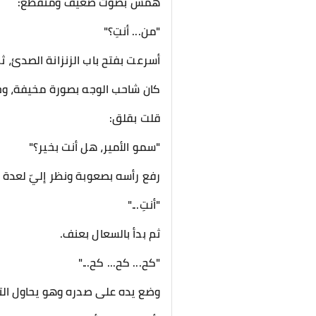
همس بصوت ضعيف ومتقطع:
"من... أنتِ؟"
أسرعت بفتح باب الزنزانة الصدئ، ث
كان شاحب الوجه بصورة مخيفة، و
قلت بقلق:
"سمو الأمير، هل أنت بخير؟"
رفع رأسه بصعوبة ونظر إليّ لعدة ثوا
"أنتِ..."
ثم بدأ بالسعال بعنف.
"كح... كح... كح..."
وضع يده على صدره وهو يحاول الت