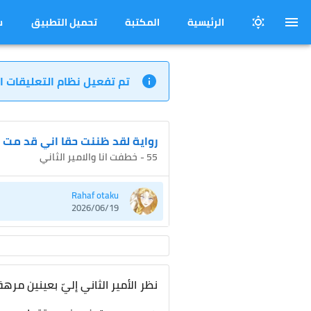
الرئيسية
المكتبة
تحميل التطبيق
س
تم تفعيل نظام التعليقات ا
رواية لقد ظننت حقا اني قد مت
55 - خطفت انا والامير الثاني
Rahaf otaku
2026/06/19
نظر الأمير الثاني إليّ بعينين مرهق