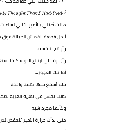
༺ لقد ظننتُ أنني حقًا قد مُت 
𝓵𝔂 𝓣𝓱𝓸𝓾𝓰𝓱𝓽 𝓣𝓱𝓪𝓽 𝓘 𝓗𝓪𝓭 𝓓𝓲𝓮𝓭 𓆪
ظللت أعتني بالأمير الثاني لساعات 
أبدل قطعة القماش المبللة فوق ج
وأراقب تنفسه.
وأجبره على ابتلاع الدواء كلما استع
أما تلك العجوز...
فلم أسمع منها كلمة واحدة.
كانت تجلس في نهاية العربة بصم
وكأنها مجرد شبح.
حتى بدأت حرارة الأمير تنخفض تدريج