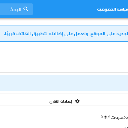
البحث
ياسة الخصوصية
لجديد على الموقع، ونعمل على إضافته لتطبيق الهاتف قريبًا.
إعدادات القارئ
𓆩⚜𓆪 𝓛𝓪𝓺𝓪𝓭 𝓩