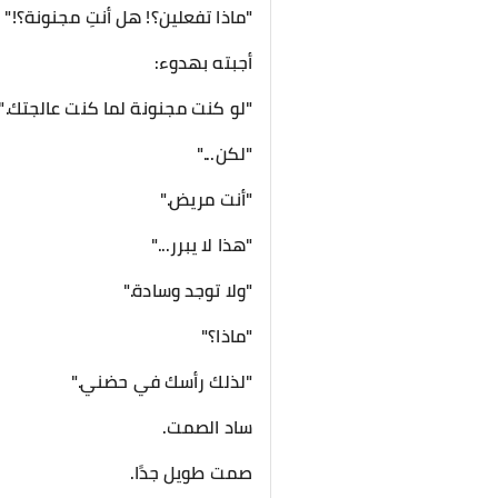
"ماذا تفعلين؟! هل أنتِ مجنونة؟!"
أجبته بهدوء:
"لو كنت مجنونة لما كنت عالجتك."
"لكن..."
"أنت مريض."
"هذا لا يبرر..."
"ولا توجد وسادة."
"ماذا؟"
"لذلك رأسك في حضني."
ساد الصمت.
صمت طويل جدًا.