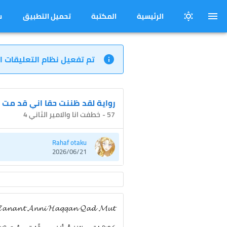
الرئيسية
المكتبة
تحميل التطبيق
س
تم تفعيل نظام التعليقات ا
رواية لقد ظننت حقا اني قد مت
57 - خطفت انا والامير الثاني 4
Rahaf otaku
2026/06/21
𝓪𝓷𝓪𝓷𝓽 𝓐𝓷𝓷𝓲 𝓗𝓪𝓺𝓺𝓪𝓷 𝓠𝓪𝓭 𝓜𝓾𝓽