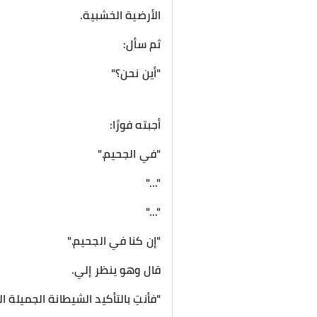
الأرضية الخشبية.
ثم سأل:
"أين نحن؟"
أجبته فورًا:
"في الجحيم."
"..."
"..."
"إن كنا في الجحيم."
قال وهو ينظر إلي.
"فأنتِ بالتأكيد الشيطانة الجميلة ا