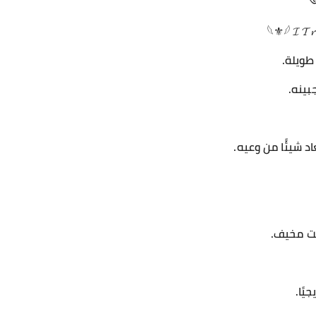
༻
𓆩⚜𓆪 𝓘 𝓣𝓻𝓾
طويلة.
بينه.
اد شيئًا من وعيه.
ت مخيف.
يًا.