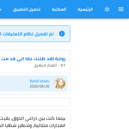
الرئيسية
المكتبة
تحميل التطبيق
س
تم تفعيل نظام التعليقات ا
رواية لقد ظننت حقا اني قد مت
61 - انفجار مبهرج
Rahaf otaku
2026/06/26
بينما كنت بين ذراعي الدوق، بقيت 
انفجارات متتالية، وتتطاير شظايا ا