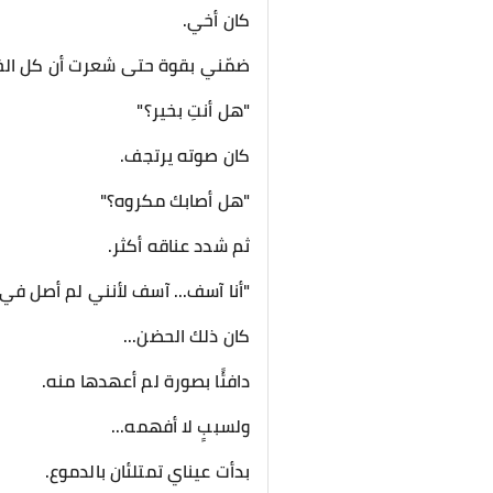
كان أخي.
ضمّني بقوة حتى شعرت أن كل الخو
"هل أنتِ بخير؟"
كان صوته يرتجف.
"هل أصابك مكروه؟"
ثم شدد عناقه أكثر.
"أنا آسف... آسف لأنني لم أصل في
كان ذلك الحضن...
دافئًا بصورة لم أعهدها منه.
ولسببٍ لا أفهمه...
بدأت عيناي تمتلئان بالدموع.