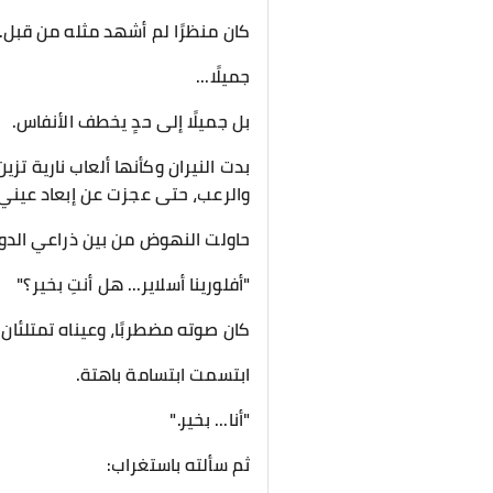
كان منظرًا لم أشهد مثله من قبل..
جميلًا...
بل جميلًا إلى حدٍ يخطف الأنفاس.
بدت النيران وكأنها ألعاب نارية تز
والرعب، حتى عجزت عن إبعاد عيني 
حاولت النهوض من بين ذراعي ال
"أفلورينا أسلاير... هل أنتِ بخير؟"
كان صوته مضطربًا، وعيناه تمتلئان
ابتسمت ابتسامة باهتة.
"أنا... بخير."
ثم سألته باستغراب: