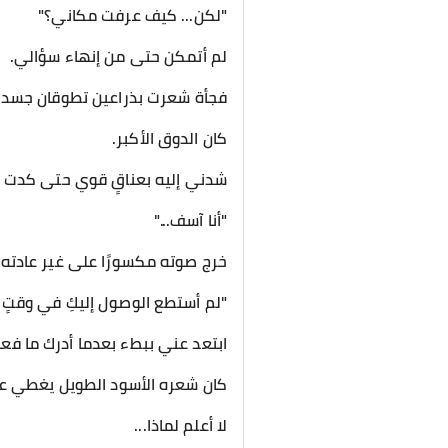
"لكن... كيف عرفت مكاني؟"
لم أتمكن حتى من إنهاء سؤالي.
فجأة شعرت بذراعين تطوقان جسدي
كان الدوق الأكبر.
شدني إليه بعناقٍ قوي حتى كدت أ
"أنا آسف..."
خرج صوته مكسورًا على غير عادته.
"لم أستطع الوصول إليكِ في وقتٍ أب
ابتعد عني ببطء بعدما أدرك ما فعله
كان شعره الأسود الطويل يغطي عين
لا أعلم لماذا...