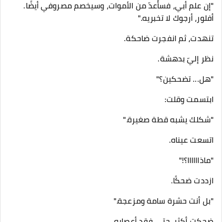
"إن علم أبي، فسأُعدّ من الأموات، وسيخصم مصروفي أيضًا.
أفلور، أرجوك لا تخبريه."
تنهدت، ثم انفجرت ضاحكة.
نظر إليّ بدهشة.
"هل... تضحكين؟"
ابتسمت وقلت:
"شكلك يشبه قطة صغيرة."
اتسعت عيناه.
"ماذاااااا؟!"
ازددت ضحكًا.
"بل أنت حشرة سامة ومزعجة."
ضحكت أكثر، حتى فقد أعصابه.