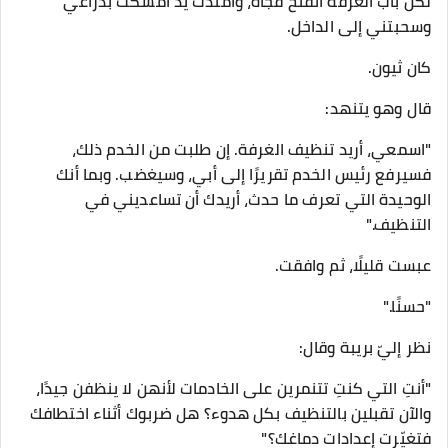
لكن باب الغرفة انفتح فجأة، وامتدت يد أمسكت بذراعي
وسحبتني إلى الداخل.
كان ثيون.
قال وهو يتنهد:
"اسمعي، أريد تنظيف الغرفة. إن طلبت من الخدم ذلك،
فسيرفع رئيس الخدم تقريرًا إلى أبي، وسيغضب. وبما أنك
الوحيدة التي تعرف ما حدث، أريدك أن تساعديني في
التنظيف."
عبست قليلًا، ثم وافقت.
"حسنًا."
نظر إليّ بريبة وقال:
"أنتِ التي كنتِ تتنمرين على الخادمات لأنهن لا ينظفن جيدًا،
والآن تقبلين بالتنظيف بكل هدوء؟ هل ضربوك أثناء اختطافك
فتغيّرت إعدادات دماغك؟"