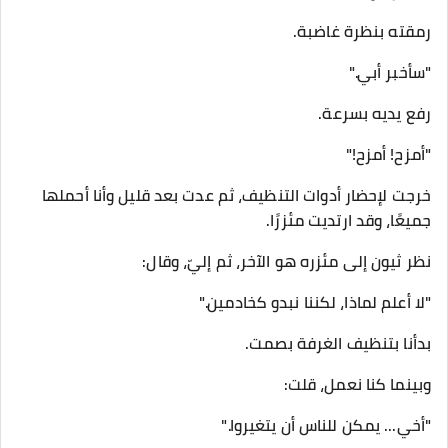
رمقته بنظرة غاضبة.
"سأخبر أبي."
رفع يديه بسرعة.
"أمزح! أمزح!"
خرجت لإحضار أدوات التنظيف، ثم عدت بعد قليل وأنا أحملها
جميعًا، وقد ارتديت مئزرًا.
نظر ثيون إلى مئزره هو الآخر، ثم إليّ، وقال:
"لا أعلم لماذا، لكننا نبدو كخادمين."
بدأنا بتنظيف الغرفة بصمت.
وبينما كنا نعمل، قلت:
"أخي... يمكن للناس أن يتغيروا."