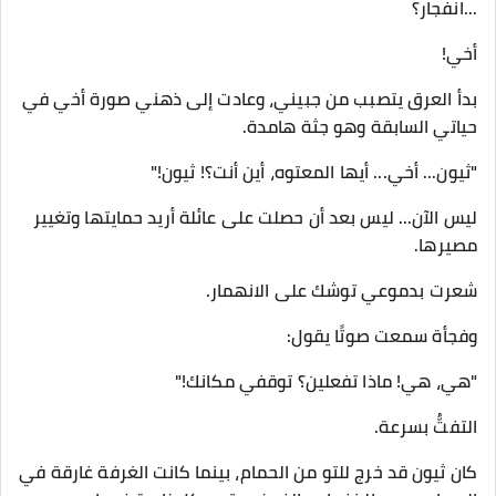
...انفجار؟
أخي!
بدأ العرق يتصبب من جبيني، وعادت إلى ذهني صورة أخي في
حياتي السابقة وهو جثة هامدة.
"ثيون... أخي... أيها المعتوه، أين أنت؟! ثيون!"
ليس الآن... ليس بعد أن حصلت على عائلة أريد حمايتها وتغيير
مصيرها.
شعرت بدموعي توشك على الانهمار.
وفجأة سمعت صوتًا يقول:
"هي، هي! ماذا تفعلين؟ توقفي مكانك!"
التفتُّ بسرعة.
كان ثيون قد خرج للتو من الحمام، بينما كانت الغرفة غارقة في