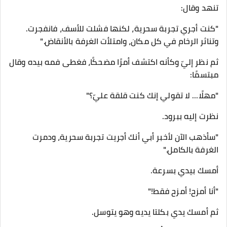
تنهد وقال:
"كنت أجري تجربة سحرية، لكنها فشلت للأسف، فانفجرت.
وتناثر الرخام في كل مكان، وامتلأت الغرفة بالأنقاض."
ثم نظر إليّ وكأنه اكتشف أمرًا مضحكًا، فغطى فمه بيده وقال
مبتسمًا:
"مهلًا... لا تقولي إنك كنت قلقة عليّ؟"
نظرت إليه ببرود.
"سأذهب الآن لأخبر أبي أنك أجريت تجربة سحرية، ودمرت
الغرفة بالكامل."
أمسك بيدي بسرعة.
"أنا أمزح! أمزح فقط!"
ثم أمسك يدي بكلتا يديه وهو يتوسل.