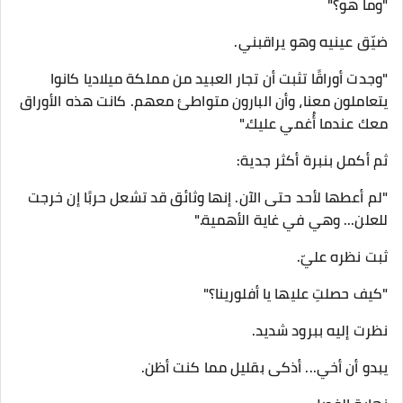
"وما هو؟"
ضيّق عينيه وهو يراقبني.
"وجدت أوراقًا تثبت أن تجار العبيد من مملكة ميلاديا كانوا
يتعاملون معنا، وأن البارون متواطئ معهم. كانت هذه الأوراق
معك عندما أُغمي عليك."
ثم أكمل بنبرة أكثر جدية:
"لم أعطها لأحد حتى الآن. إنها وثائق قد تشعل حربًا إن خرجت
للعلن... وهي في غاية الأهمية."
ثبت نظره عليّ.
"كيف حصلتِ عليها يا أفلورينا؟"
نظرت إليه ببرود شديد.
يبدو أن أخي... أذكى بقليل مما كنت أظن.