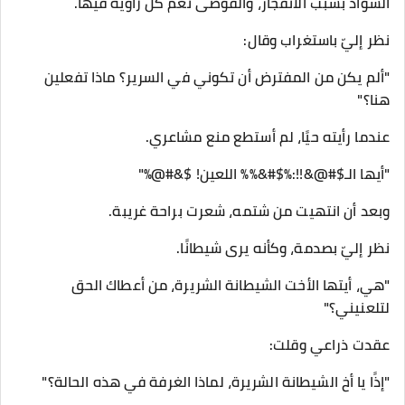
السواد بسبب الانفجار، والفوضى تعم كل زاوية فيها.
نظر إليّ باستغراب وقال:
"ألم يكن من المفترض أن تكوني في السرير؟ ماذا تفعلين
هنا؟"
عندما رأيته حيًا، لم أستطع منع مشاعري.
"أيها الـ$#@&!!:%$#&%% اللعين! $&#@%"
وبعد أن انتهيت من شتمه، شعرت براحة غريبة.
نظر إليّ بصدمة، وكأنه يرى شيطانًا.
"هي، أيتها الأخت الشيطانة الشريرة، من أعطاك الحق
لتلعنيني؟"
عقدت ذراعي وقلت:
"إذًا يا أخ الشيطانة الشريرة، لماذا الغرفة في هذه الحالة؟"