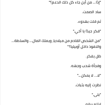
"إذًا... من أين جاء كل ذلك الدعم؟"
ساد الصمت.
ثم قلت بهدوء.
"فكر جيدًا يا أخي."
"من الشخص القادم من ميلاديا، ويملك المال... والسلطة...
والنفوذ داخل أوبيليا؟"
ظل يفكر.
وفجأة شحب وجهه.
"لا... لا يمكن..."
نظرت إليه بثبات.
"بلى."
ابتلع ريقه.