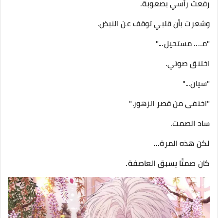
رفعت رأسي بصعوبة.
وشعرت بأن قلبي توقف عن النبض.
"مـ... مستحيل..."
اختنق صوتي.
"سيان..."
"اختفى من قصر الزهور."
ساد الصمت.
لكن هذه المرة...
كان صمتًا يسبق العاصفة.