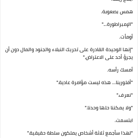
همس بصعوبة.
"الإمبراطورة..."
أومأت.
"إنها الوحيدة القادرة على تحريك النبلاء والجنود والمال دون أن
يجرؤ أحد على الاعتراض."
أمسك رأسه.
"أفلورينا... هذه ليست مؤامرة عادية."
"نعرف."
"ولا يمكننا حلها وحدنا."
ابتسمت.
"لهذا سأجمع ثلاثة أشخاص يملكون سلطة حقيقية."