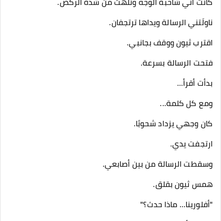
كانت آني شاحبة الوجه وتلهث من شدة الركض.
ناولَتني الرسالة ويداها ترتجفان.
اقترب ثيون ووقف بجانبي.
فتحت الرسالة بسرعة.
بدأت أقرأ...
ومع كل كلمة...
كان وجهي يزداد شحوبًا.
ارتجفت يدي.
وسقطت الرسالة من بين أصابعي.
همس ثيون بقلق.
"أفلورينا... ماذا حدث؟"