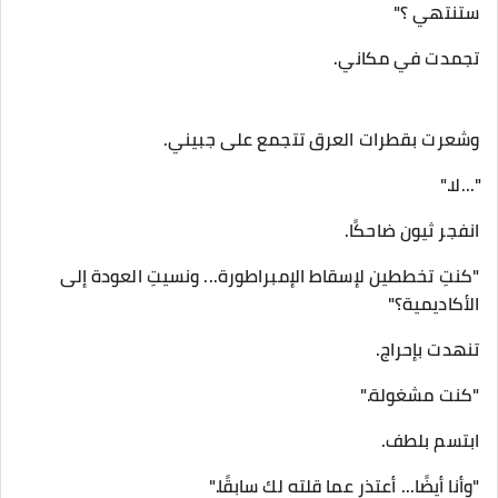
ستنتهي ؟"
تجمدت في مكاني.
وشعرت بقطرات العرق تتجمع على جبيني.
"...لا."
انفجر ثيون ضاحكًا.
"كنتِ تخططين لإسقاط الإمبراطورة... ونسيتِ العودة إلى
الأكاديمية؟"
تنهدت بإحراج.
"كنت مشغولة."
ابتسم بلطف.
"وأنا أيضًا... أعتذر عما قلته لك سابقًا."