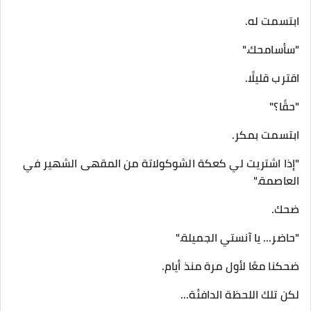
ابتسمت له.
"سأسامحك."
اقترب قليلًا.
"حقًا؟"
ابتسمت بمكر.
"إذا اشتريت لي كعكة الشوكولاتة من المقهى الشهير في
العاصمة."
ضحك.
"حاضر... يا آنستي الجميلة."
ضحكنا معًا لأول مرة منذ أيام.
لكن تلك اللحظة الدافئة...