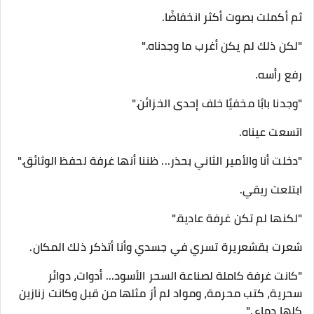
ثم أكملت بصوت أكثر انخفاضًا.
"لكن ذلك لم يكن أغرب ما وجدناه."
رفع رأسه.
"وجدنا بابًا مخفيًا خلف إحدى الخزائن."
اتسعت عيناه.
"دخلت أنا والأمير الثاني بحذر... ظننا أنها غرفة لحفظ الوثائق."
ابتلعت ريقي.
"لكنها لم تكن غرفة عادية."
شعرت بقشعريرة تسري في جسدي وأنا أتذكر ذلك المكان.
"كانت غرفة كاملة لصناعة السحر الأسود... أدوات، دوائر
سحرية، كتب محرمة، ومواد لم أرَ مثلها من قبل وكانت زنازين
كلها دماء ."