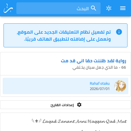
البحث
تم تفعيل نظام التعليقات الجديد على الموقع،
ونعمل على إضافته لتطبيق الهاتف قريبًا.
رواية لقد ظننت حقا اني قد مت
66 - ما الذي جعل سيان يختفي
Rahaf otaku
2026/07/01
إعدادات القارئ
𓆩⚜𓆪 𝓛𝓪𝓺𝓪𝓭 𝓩𝓪𝓷𝓪𝓷𝓽 𝓐𝓷𝓷𝓲 𝓗𝓪𝓺𝓺𝓪𝓷 𝓠𝓪𝓭 𝓜𝓾𝓽