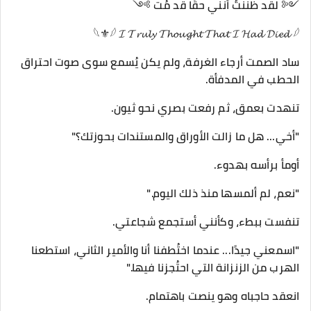
༺ لقد ظننتُ أنني حقًا قد مُت ༻
𓆩⚜𓆪 𝓘 𝓣𝓻𝓾𝓵𝔂 𝓣𝓱𝓸𝓾𝓰𝓱𝓽 𝓣𝓱𝓪𝓽 𝓘 𝓗𝓪𝓭 𝓓𝓲𝓮𝓭 𓆪
ساد الصمت أرجاء الغرفة، ولم يكن يُسمع سوى صوت احتراق
الحطب في المدفأة.
تنهدت بعمق، ثم رفعت بصري نحو ثيون.
"أخي... هل ما زالت الأوراق والمستندات بحوزتك؟"
أومأ برأسه بهدوء.
"نعم، لم ألمسها منذ ذلك اليوم."
تنفست ببطء، وكأنني أستجمع شجاعتي.
"اسمعني جيدًا... عندما اختُطفنا أنا والأمير الثاني، استطعنا
الهرب من الزنزانة التي احتُجزنا فيها."
انعقد حاجباه وهو ينصت باهتمام.