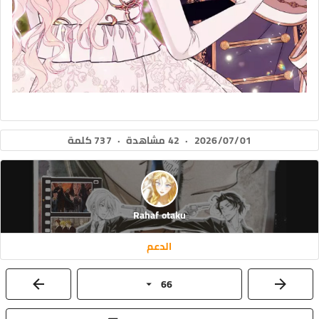
2026/07/01
·
42 مشاهدة
·
737 كلمة
Rahaf otaku
الدعم
66