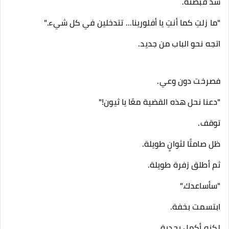
شد قبضته.
"ما زلتِ كما أنتِ يا أفلورينا... تتدخلين في كل شيء."
اتجه نحو الباب من جديد.
فصرخت دون وعي.
"دعنا نحل هذه القضية معًا يا ثيون!"
توقف.
ظل صامتًا لثوانٍ طويلة.
ثم أطلق زفرة طويلة.
"سأساعدك."
ابتسمت بخفة.
لكنه أكمل بجدية.