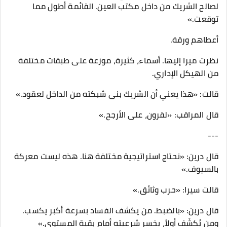
لصالح الشريك من داخل مكتب العين. القائمة أطول مما
توقعت.»
أعطاهم ورقة.
نظرت ميرا إليها. أسماء، كثيرة، موزعة على طبقات مختلفة
من الهيكل الإداري.
قالت: «هذا يعني أن الشريك بنى شبكته من الداخل لعقود.»
قال المراقب: «لقرون، على الأرجح.»
---
قال درين: «نحتاج استراتيجية مختلفة هنا. هذه ليست معركة
بالسيوف.»
قالت سيرا: «حرب وثائق.»
قال درين: «بالضبط. من يكشف الفساد بسرعة أكبر يكسب.
ومن يُكشَف أولاً، يخسر شرعيته أمام بقية المستوى.»