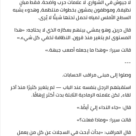
لا جيوش في الشوارع. لا علامات حرب واضحة. فقط مبانٍ
نظيفة، وموظفون يمشون بخطوات منتظمة، وهدوء يشبه
السطح الأملس لمياه تحمل تحتها شيئًا لا يُرى.
قال درين، وهو يمشي بينهم بعكازه الذي لا يحتاجه: «هذا
المستوى لم يتغير منذ قرون. النظافة تخفي كل شيء.»
قالت سيرا: «وهذا ما يجعله أصعب جبهة.»
---
وصلوا إلى مبنى مراقب الحسابات.
استقبلهم الرجل بنفسه عند الباب — لم يتغير كثيرًا منذ آخر
لقاء، لكن علامته الرمادية الثابتة بدت أكثر إرهاقًا.
قال: «جاء النداء إليّ أيضًا.»
قالت سيرا: «وماذا فعلت؟»
قال المراقب: «بدأت أبحث في السجلات عن كل من يعمل