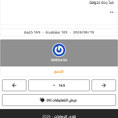
مدّ يده نحوها.
**
2026/06/19
·
103 مشاهدة
·
169 كلمة
Oddine Ee
الدعم
145
عرض التعليقات (
0
)
نادي الروايات
- 2026