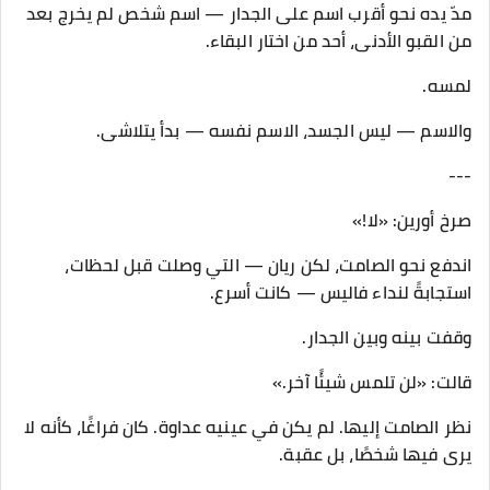
مدّ يده نحو أقرب اسم على الجدار — اسم شخص لم يخرج بعد
من القبو الأدنى، أحد من اختار البقاء.
لمسه.
والاسم — ليس الجسد، الاسم نفسه — بدأ يتلاشى.
---
صرخ أورين: «لا!»
اندفع نحو الصامت، لكن ريان — التي وصلت قبل لحظات،
استجابةً لنداء فاليس — كانت أسرع.
وقفت بينه وبين الجدار.
قالت: «لن تلمس شيئًا آخر.»
نظر الصامت إليها. لم يكن في عينيه عداوة. كان فراغًا، كأنه لا
يرى فيها شخصًا، بل عقبة.