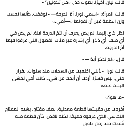
قالت ليان، أخيرًا، بصوت حذر: «من تكونين؟»
قالت المرأة: «اسمي نورا. أمّ الدرجة—» توقفت، كأنها تحسب
وزن الكلمة قبل أن تقولها «—أمي.»
نظر كاي إليها. لم يكن يعرف أن لأمّ الدرجة ابنة. لم يكن في
أي ملف، أي ذكر، أي إشارة عبر مئات الفصول التي عرفوا فيها
أمّ الدرجة.
قال: «لم تذكر أبدًا—»
قالت نورا: «لأنني اختفيت من السجلات منذ سنوات. بقرار
مني، ليس قسرًا. أردت أن أبحث عن شيء كانت أمي تخشى
البحث عنه.»
«ما هو؟»
أخرجت من حقيبتها قطعة معدنية، نصف مفتاح، يشبه المفتاح
النحاسي الذي عرفوه جميعًا، لكنه ناقص، كأن قطعة منه
فُقدت منذ زمن طويل.