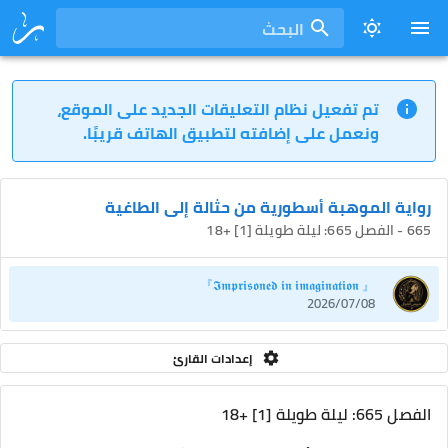
البحث
تم تفعيل نظام التعليقات الجديد على الموقع،
ونعمل على إضافته لتطبيق الهاتف قريبًا.
رواية الموهبة أسطورية من حثالة إلى الطاغية
665 - الفصل 665: ليلة طويلة [1] +18
『 𝕴𝖒𝖕𝖗𝖎𝖘𝖔𝖓𝖊𝖉 𝖎𝖓 𝖎𝖒𝖆𝖌𝖎𝖓𝖆𝖙𝖎𝖔𝖓』
2026/07/08
إعدادات القارئ
الفصل 665: ليلة طويلة [1] +18