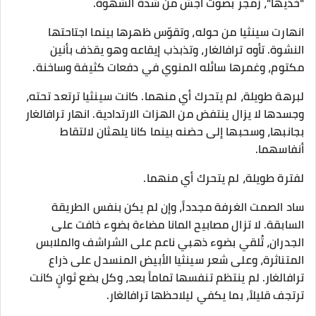
"خذيها"، زمجر بصوت أجش من شدة الشهوة.
انهارت سينثيا من حوله، وتقوّس ظهرها بينما اجتاحتها
النشوة. تأوه ترافالغار، وتذبذب إيقاعه وهو يقذف بأنين
مكتوم، وغمرها سائله المنوي في دفعات كثيفة وساخنة.
لبرهة طويلة، لم يتحرك أي منهما. كانت سينثيا ترتعد تحته،
وجسدها لا يزال ينتفض من الهزات الارتدادية. انهار ترافالغار
بجانبها، وسحبها إلى حضنه بينما كانا يلهثان لالتقاط
أنفاسهما.
لفترة طويلة، لم يتحرك أي منهما.
ساد الصمت الغرفة مجدداً، وإن لم يكن بنفس الطريقة
السابقة. لا تزال مصابيح المانا مضاءة بضوء خافت على
الجدران، تُلقي بضوء ذهبي ناعم على الشراشف والملابس
المتناثرة، وعلى شعر سينثيا الأبيض المنسدل على ذراع
ترافالغار. لم ينتظم تنفسها تماماً بعد، وكل بضع ثوانٍ كانت
ترتجف قليلاً، بما يكفي ليلاحظها ترافالغار.