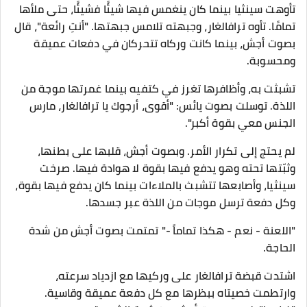
تأوهت سينثيا بينما كان ينغمس فيها شيئًا فشيئًا، حتى ملأها
تمامًا. تأوه ترافالغار، وجبهته تلامس جبهتها. "أنتِ رائعة"، قال
بصوت أجش، بينما كانت وركاه تتحركان في دفعات عميقة
ومحسوبة.
تشبثت به، وأظافرها تغرز في كتفيه بينما غمرتها موجة من
اللذة. توسلت بصوت يائس: "أقوى، أرجوك يا ترافالغار، مارس
الجنس معي بقوة أكبر".
لم يحتج إلى تكرار الأمر. وبصوت أجش، قلبها على بطنها،
وثبّتها تحته وهو يدفع فيها بقوة لا هوادة فيها. صرخت
سينثيا، وأصابعها تتشبث بالملاءات بينما كان يدفع فيها بقوة،
وكل دفعة ترسل موجات من اللذة عبر جسدها.
"اللعنة - نعم - هكذا تماماً -" تمتمت بصوت أجش من شدة
الحاجة.
اشتدت قبضة ترافالغار على وركيها مع ازدياد سرعته،
وارتطمت خصيتاه ببظرها مع كل دفعة عميقة وقاسية.