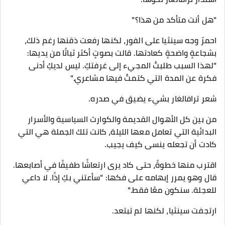
"هل أنت متأكد من هذا؟"
احمرّ وجه سينثيا على الفور، لكنها رفعت ذقنها رغم ذلك،
بشجاعةٍ واضحةٍ كعادتها. قالت بصوتٍ أكثر ثباتًا من يديها:
"لهذا السبب طلبتُ المجيء إلى غرفتكِ. ليس لديكِ أدنى
فكرة عن المدة التي كتمتُ فيها مشاعري."
شعر ترافالغار بشيء يضيق في صدره.
من بين كل الأهوال القديمة والكوارث السياسية والأسرار
البدائية التي تعامل معها الليلة، كانت تلك الجملة هي التي
كادت أن تجعله ينسى كيف يجيب.
اقترب منها خطوةً، حتى كاد يرى ارتعاشًا طفيفًا في أصابعها.
قال وهو يمرر إبهامه على فكها: "سأعتني بكِ إذًا. لا داعي
للعجلة. سنكون معًا فقط."
ارتجفت سينثيا، لكنها لم تبتعد.