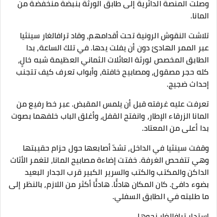
وصلت المنصة الدائرية إلى طابق الورثة بنبضة منخفضة من
المانا.
تلاشت النقوش الرونية تحت أقدامهم، وقاد ترافالغار سينثيا
عبر الممر الهادئ دون أن يفلت يدها. في تلك الساعة، بدا
الطابق المخصص لورثة العائلات الثماني العظيمة شبه خالٍ،
كله حجر مصقول، ومصابيح خافتة، وأبواب تعرف كيف تتجنب
إحداث ضجيج.
تعرفت عليه غرفته قبل أن يلمس المقبض. عبر خط رفيع من
المانا الزرقاء الإطار، وانفتح القفل، وأغلق الباب خلفهما بصوت
بدا أعلى من المعتاد.
وقفت سينثيا في الداخل، تشدّ أصابعها حول حزام حقيبتها
وهي تتفحص الغرفة. خفتت إضاءة مصابيح المانا، لتغمر الأثاث
الداكن والمكتب والكتب والسرير الكبير قرب الجدار البعيد
بضوء دافئ. كان المكان هادئًا. هادئًا أكثر من اللازم، بالنظر إلى
ما طلبته في الطابق السفلي.
استدار ترافالغار نحوها.