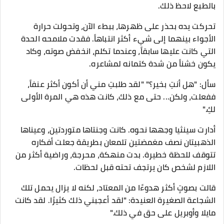
بالطبع لاحظ ذلك.
تحركت يده بحذر على ظهرها، ببطء الآن، وتحولت حرارة
الأجواء بينهما إلى شيء أكثر انتباهاً. فقدت ملامحه الحدة
التي كانت عليها سابقاً، وعندما تكلم، انخفض صوته، وكاد
يكون خشناً من شدة كتمانه لمشاعره.
سأل: "هل أنتِ بخير؟" "لقد طلبتِ مني أن أكون أكثر عنفاً،
ففعلت، ولكن... حتى مع ذلك، كانت هذه هي المرة الأولى
لكِ."
أدارت سينثيا وجهها نحوه. كانت وجنتاها متوردتين، وعيناها
الذهبيتان نصف مغمضتين تلمعان بطريقة جعلت أفكاره
تتوقف للحظة خطيرة. بدت منهكة، محرجة، وراضية أكثر من
اللازم لشخص كان يرتجف تحته قبل لحظات.
قالت بصوتٍ أكثر هدوءًا من المعتاد، لكنه لا يزال يحمل تلك
الشجاعة الصغيرة العنيدة: "لقد أعجبني ذلك كثيرًا. لقد كانت
مايلا وأوبريل على حق في ذلك."