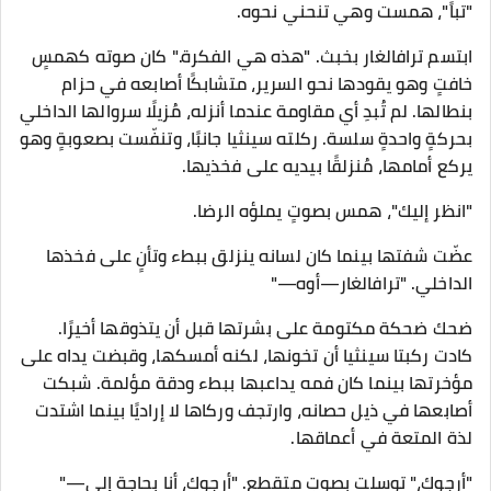
"تباً"، همست وهي تنحني نحوه.
ابتسم ترافالغار بخبث. "هذه هي الفكرة." كان صوته كهمسٍ
خافتٍ وهو يقودها نحو السرير، متشابكًا أصابعه في حزام
بنطالها. لم تُبدِ أي مقاومة عندما أنزله، مُزيلًا سروالها الداخلي
بحركةٍ واحدةٍ سلسة. ركلته سينثيا جانبًا، وتنفّست بصعوبةٍ وهو
يركع أمامها، مُنزلقًا بيديه على فخذيها.
"انظر إليك"، همس بصوتٍ يملؤه الرضا.
عضّت شفتها بينما كان لسانه ينزلق ببطء وتأنٍ على فخذها
الداخلي. "ترافالغار—أوه—"
ضحك ضحكة مكتومة على بشرتها قبل أن يتذوقها أخيرًا.
كادت ركبتا سينثيا أن تخونها، لكنه أمسكها، وقبضت يداه على
مؤخرتها بينما كان فمه يداعبها ببطء ودقة مؤلمة. شبكت
أصابعها في ذيل حصانه، وارتجف وركاها لا إراديًا بينما اشتدت
لذة المتعة في أعماقها.
"أرجوكِ،" توسلت بصوتٍ متقطع. "أرجوكِ، أنا بحاجة إلى—"