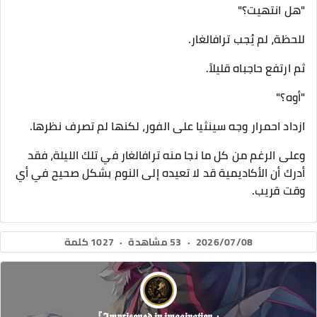
"هل انتهيت؟"
للحظة، لم يُجب ترافالغار.
ثم ارتفع حاجباه قليلاً.
"أوه؟"
ازداد احمرار وجه سينثيا على الفور، لكنها لم تصرف نظرها.
وعلى الرغم من كل ما نجا منه ترافالغار في تلك الليلة، فقد
أدرك أن الأكاديمية قد لا تعيده إلى النوم بشكل صحيح في أي
وقت قريب.
2026/07/08
·
53 مشاهدة
·
1027 كلمة
『 𝕴𝖒𝖕𝖗𝖎𝖘𝖔𝖓𝖊𝖉 𝖎𝖓 𝖎𝖒𝖆𝖌𝖎𝖓𝖆𝖙𝖎𝖔𝖓』