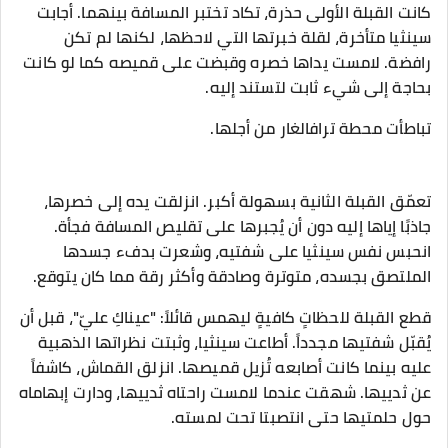
كانت القبلة الأولى حذرة، تكاد تختبر المسافة بينهما. أجابت
سينثيا متأخرة، لقلة خبرتها التي لاحظها، لكنها لم تكن
رافضة. لامست يداها خصره وقبضت على قميصه كما لو كانت
بحاجة إلى شيء ثابت لتستند إليه.
تباطأت محطة ترافالغار من أجلها.
تعمّق القبلة الثانية بسهولة أكبر. انزلقت يده إلى خصرها،
جاذبًا إياها إليه دون أن يُجبرها على تقليص المسافة فجأة.
انحبس نفس سينثيا على شفتيه، وشعرت بدفء جسدها
الملتصق بجسده، متوترة وصادقة وأكثر رقة مما كان يتوقع.
قطع القبلة للحظاتٍ كافيةٍ ليهمس قائلاً: "عيناكِ عليّ"، قبل أن
يُقبّل شفتيها مجدداً. أطاعت سينثيا، وثبتت نظراتها الذهبية
عليه بينما كانت أصابعه تُزيل قميصها. انزلق القماش، كاشفاً
عن ثدييها. شهقت عندما لامست راحتاه ثدييها، ودارت إبهاماه
حول حلمتيها حتى انتصبتا تحت لمسته.