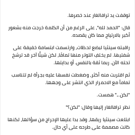
توقفت يد ترافالغار عند خصرها.
قال: "الحمد لله"، على الرغم من أن الكلمة خرجت منه بشعور
أكبر بالارتياح مما كان يقصده.
راقبته سينثيا لبضع لحظات، وارتسمت ابتسامة خفيفة على
شفتيها. لم يختفِ التوتر منها تمامًا، لكن شيئًا آخر قد ترسّخ
تحته الآن. ربما ثقة بالنفس. أو بدايتها.
ثم اقتربت منه أكثر، وضغطت نفسها عليه بجرأة لم تتناسب
تماماً مع الاحمرار الذي انتشر على وجهها.
"لكن..." همست.
نظر ترافالغار إليها وقال: "لكن؟"
ابتلعت سينثيا ريقها، وقد بدا عليها الإحراج من سؤالها، لكنها
كانت مصممة على طرحه على أي حال.