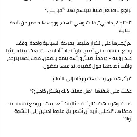
تراجع ترافالغار قليلاً ليبتسم لها. "أخبريني."
"أحتاجك بداخلي"، قالت وهي تلهث، ووجهها محمر من شدة
الحاجة.
لم يُجبرها على تكرار طلبها. بحركة انسيابية واحدة، وقف،
وخلع ملابسه حتى أصبح عارياً تماماً أمامها. اتسعت عينا سينثيا
عند رؤيته - ضخماً، صلباً، ورأسه يلمع بالفعل. مدت يدها بتردد،
ولفّت أصابعها حول قضيبه، تداعبها بفضول.
"تباً"، همس، ​​واندفعت وركاه إلى الأمام.
عضت على شفتها. "هل فعلت ذلك بشكل خاطئ؟"
ضحك وهو يلهث. "لا، أنتِ مثالية." أبعد يدها، ووضع نفسه عند
مدخلها. "لكنني أريد أن أشعر بكِ عندما تصلين إلى النشوة
أولاً."