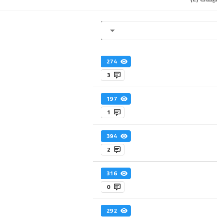
274
3
197
1
394
2
316
0
292