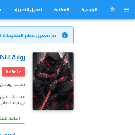
الرئيسية
المكتبة
تحميل التطبيق
س
تم تفعيل نظام التعليقات ا
رواية الن
متوقفة
لي تولد أعظم ا
إضافة للم
الفصول
15)