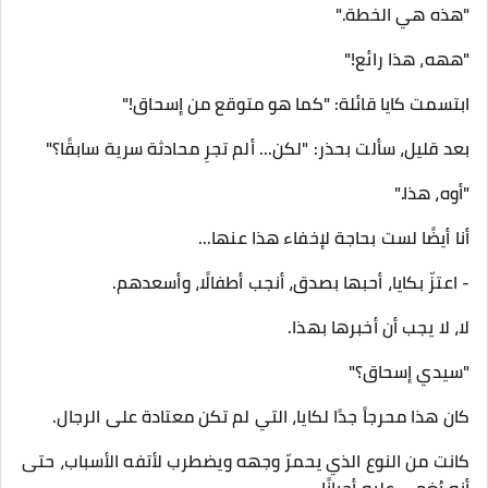
"هذه هي الخطة."
"ههه، هذا رائع!"
ابتسمت كايا قائلة: "كما هو متوقع من إسحاق!"
بعد قليل، سألت بحذر: "لكن... ألم تجرِ محادثة سرية سابقًا؟"
"أوه، هذا."
أنا أيضًا لست بحاجة لإخفاء هذا عنها...
- اعتزّ بكايا، أحبها بصدق، أنجب أطفالًا، وأسعدهم.
لا، لا يجب أن أخبرها بهذا.
"سيدي إسحاق؟"
كان هذا محرجاً جدًا لكايا، التي لم تكن معتادة على الرجال.
كانت من النوع الذي يحمرّ وجهه ويضطرب لأتفه الأسباب، حتى