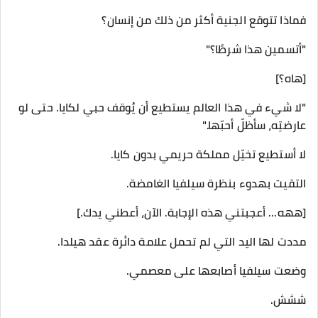
فماذا تتوقع الجنية أكثر من ذلك من إنسان؟
"أتسمين هذا شرطًا؟"
[هاه؟]
"لا شيء في هذا العالم يستطيع أن يُوقف حبي لكايا. حتى لو
عارضتِه، سأظلّ أحبّها."
لا أستطيع تخيّل مملكة حريمي بدون كايا.
التقيت بهدوء بنظرة سيلفيا الغامضة.
[ههه... أعجبتني هذه الإجابة. الآن، أعطني يدك.]
مددت لها اليد التي لم تحمل علامة دائرة عقد هيلدا.
وضعت سيلفيا أصابعها على معصمي.
ششش.