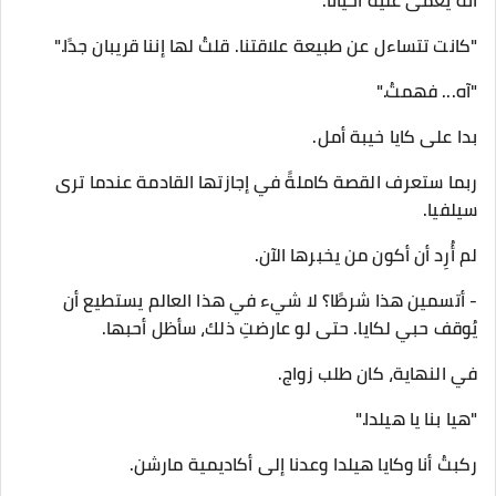
أنه يُغمى عليه أحيانًا.
"كانت تتساءل عن طبيعة علاقتنا. قلتُ لها إننا قريبان جدًا."
"آه... فهمتُ."
بدا على كايا خيبة أمل.
ربما ستعرف القصة كاملةً في إجازتها القادمة عندما ترى
سيلفيا.
لم أُرِد أن أكون من يخبرها الآن.
- أتسمين هذا شرطًا؟ لا شيء في هذا العالم يستطيع أن
يُوقف حبي لكايا. حتى لو عارضتِ ذلك، سأظل أحبها.
في النهاية، كان طلب زواج.
"هيا بنا يا هيلدا."
ركبتُ أنا وكايا هيلدا وعدنا إلى أكاديمية مارشن.