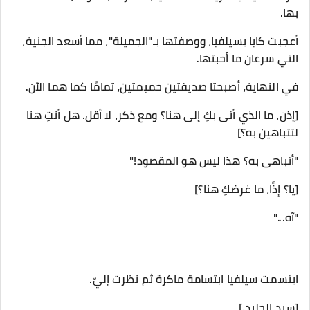
بها.
أعجبت كايا بسيلفيا، ووصفتها بـ"الجميلة"، مما أسعد الجنية،
التي سرعان ما أحبتها.
في النهاية، أصبحتا صديقتين حميمتين، تمامًا كما هما الآن.
[إذن، ما الذي أتى بكِ إلى هنا؟ ومع ذكر، لا أقل. هل أنتِ هنا
لتتباهين به؟]
"أتباهى به؟ ​​هذا ليس هو المقصود!"
[يا؟ إذًا، ما غرضكِ هنا؟]
"آه..."
ابتسمت سيلفيا ابتسامة ماكرة ثم نظرت إليّ.
[سيد الجليد.]