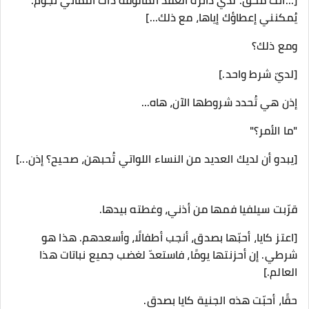
[...أنت مُحق. لدي دائرة العقد المألوفة ذات الثماني نجوم.
يُمكنني إعطاؤك إياها، مع ذلك...]
ومع ذلك؟
[لديّ شرط واحد.]
إذن هي تُحدد شروطها الآن، هاه...
"ما الأمر؟"
[يبدو أن لديك العديد من النساء اللواتي تُحبهن، صحيح؟ إذن...]
قرّبت سيلفيا فمها من أذني، وغطته بيدها.
[اعتز كايا، أحبّها بصدق، أنجب أطفالًا، وأسعدهم. هذا هو
شرطي. إن أحزنتها يومًا، فاستعدّ لغضب جميع نباتات هذا
العالم.]
حقًا، أحبّت هذه الجنية كايا بصدق.