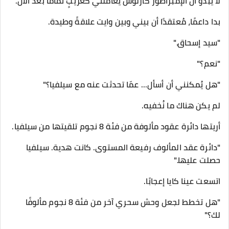
لا يبدو أن الإمبراطور كارلوس يُعاملني كغريبٍ تمامًا بعد الآن.
بدا داعمًا، مُعتقدًا أن بيني وبين وايت علاقةً وطيدة.
"سيد إسحاق."
"نعم؟"
"هل يُمكنني أن أسأل... عمّا تحدثت عنه مع سيلفيا؟"
لم يكن هناك ما نُخفيه.
أريتها دائرة عقود مألوفة من فئة 8 نجوم تلقيتها من سيلفيا.
"دائرة عقد المألوف رفيعة المستوى. كانت هدية. سيلفيا
حصلت عليها."
اتسعت عينا كايا إعجابًا.
"هل تخطط لجعل وحش سحري آخر من فئة 8 نجوم مألوفًا
لك؟"