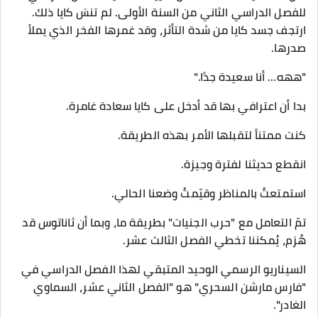
للفصل الدراسي الثاني من السنة الأولى. لم تنسَ كايا ذلك.
ارتجف جسد كايا من شدة التأثر، وقد غمرها الفخر الذي يملأ
صدرها.
"ههه... أنا سعيدة جدًا."
بدا أن اعترافي بها قد أدخل على كايا سعادة غامرة.
كنت ممتناً لتقبلها الأمر بهذه الطريقة.
انقطع حديثنا لفترة وجيزة.
استمتعتُ بالمناظر وقيّمتُ وضعنا الحالي.
تمّ التعامل مع "حرب الجنيات" بطريقة ما، وبما أن ثاناتوس قد
هُزم، يُمكننا تخطي الفصل الثالث عشر.
السيناريو الرسمي الوحيد المتبقي لهذا الفصل الدراسي في
"فارس مارشن السحري" هو "الفصل الثاني عشر، السماوي
الغادر".