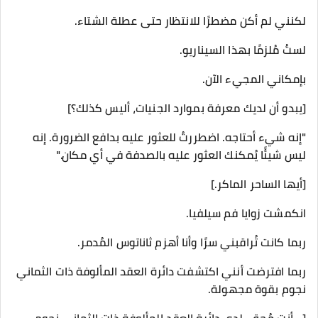
لكنني لم أكن مضطرًا للانتظار حتى عطلة الشتاء.
لستُ مُلزمًا بهذا السيناريو.
بإمكاني المجيء الآن.
[يبدو أن لديك معرفة بموارد الجنيات، أليس كذلك؟]
"إنه شيء أحتاجه. اضطررتُ للعثور عليه بدافع الضرورة. إنه
ليس شيئًا يُمكنك العثور عليه بالصدفة في أي مكان."
[أيها الساحر الماكر.]
انكمشت زوايا فم سيلفيا.
ربما كانت تُراقبني سرًا وأنا أهزم ثاناتوس المُدمر.
ربما افترضت أنني اكتشفت دائرة العقد المألوفة ذات الثماني
نجوم بقوة مجهولة.