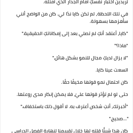
تريدين اختبار نفسكِ أمام الجدار الذي أمثله.
في تلك اللحظة، لم تكن كايا ندًا لي. كان من الواضح أنني
سأهزمها بسهولة.
"كايا، أعتقد أنكِ لم تصلي بعد إلى إمكاناتكِ الحقيقية."
"ماذا؟"
"لا يزال لديكِ مجال للنمو بشكل هائل."
اتسعت عينا كايا.
كان احتمال نمو قوتها مخيفًا حقًا.
حتى لو لم تؤثر قوتها عليّ، فلا يمكن إنكار مدى روعتها.
"أخبرتك، أنتِ شخص أعترف به. لا أقول ذلك باستخفاف."
"...صحيح."
كان هذا شيئًا قلته لها خلال تقييمنا لنهاية الفصل الدراسي