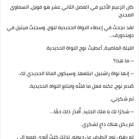
كان الزعيم الأخير في الفصل الثاني عشر هو فويل، السماوي
المجنح.
لقد نجحتُ في إعطاء النواة الحديدية لنوح، وسجنتُ ميثيل في
دوبندورف...
الليلة الماضية، أعطيتُ نوح النواة الحديدية.
─ ما هذا؟
─ إنها نواة راشنيل. ابتلعها، وسيكون المانا الحديدي لك.
صُدم نوح، لكنه فعل ما قلتُه وابتلع النواة الحديدية.
ثم شكرني.
─ شكرًا لك يا ملك الجليد. أُقدّر ذلك حقًا...
لم يكن هناك داعٍ لشكري.
لم يغض نوح الطرف عن ديونه، لذلك كنتُ أنوي ضمه إلى