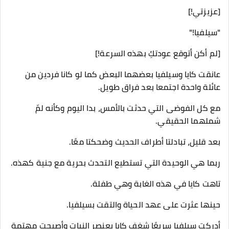
[عزيزتي!]
"سيلفيا!"
[لم أكن أتوقع عودتكِ بهذه السرعة!]
عانقت كايا وسيلفيا بعضهما البعض كما لو كانا فردين من
عائلة واحدة اجتمعا بعد فراق طويل.
مع كل الفوضى التي حدثت بالأمس، بدا اليوم وكأنه لمّ
شملهما الحقيقي.
بعد قليل، تبادلتا أطراف الحديث وضحكتا معًا.
ربما هي الوحيدة التي تستطيع التحدث بحرية مع جنية كهذه.
تاهت كايا في هذه الغابة وهي طفلة.
حينها عثرت على عهد الحياة والتقت بسيلفيا.
أدركت سيلفيا سريعًا شغف كايا بعنصر النبات وأصبحت مهتمة