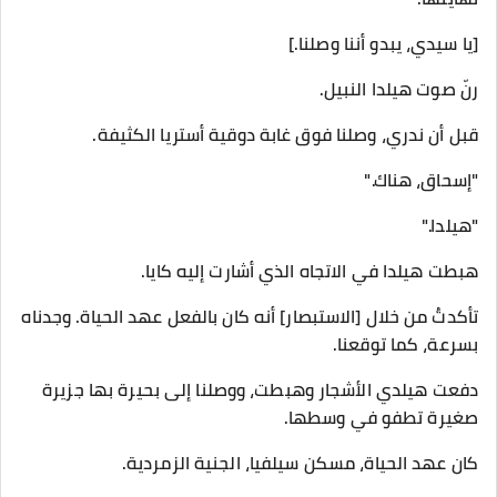
[يا سيدي، يبدو أننا وصلنا.]
رنّ صوت هيلدا النبيل.
قبل أن ندري، وصلنا فوق غابة دوقية أستريا الكثيفة.
"إسحاق، هناك."
"هيلدا."
هبطت هيلدا في الاتجاه الذي أشارت إليه كايا.
تأكدتُ من خلال [الاستبصار] أنه كان بالفعل عهد الحياة. وجدناه
بسرعة، كما توقعنا.
دفعت هيلدي الأشجار وهبطت، ووصلنا إلى بحيرة بها جزيرة
صغيرة تطفو في وسطها.
كان عهد الحياة، مسكن سيلفيا، الجنية الزمردية.