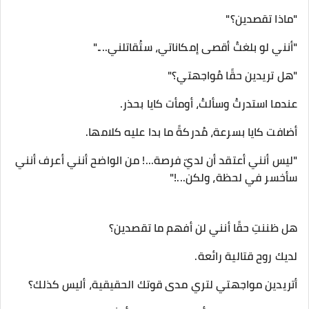
"ماذا تقصدين؟"
"أنني لو بلغتُ أقصى إمكاناتي، ستُقاتلني...."
"هل تريدين حقًا مُواجهتي؟"
عندما استدرتُ وسألتُ، أومأت كايا بحذر.
أضافت كايا بسرعة، مُدركةً ما بدا عليه كلامها.
"ليس أنني أعتقد أن لديّ فرصة...! من الواضح أنني أعرف أنني
سأخسر في لحظة، ولكن...!"
هل ظننتِ حقًا أنني لن أفهم ما تقصدين؟
لديك روح قتالية رائعة.
أتريدين مواجهتي لتري مدى قوتك الحقيقية، أليس كذلك؟