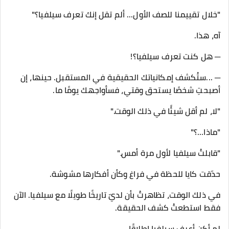
"خلال تقييمنا للصف الأول... ألم تقل إنك تعرف سيلفيا؟"
آه، هذا.
─ هل كنت تعرف سيلفيا؟!
─ ...ستُكشف إمكانياتك الحقيقية في المستقبل. حينها، إن
أصبحتِ شخصًا يستحق وقتي، فسأواجهك يومًا ما.
"لا، لم أقل شيئًا في ذلك الوقت."
"ماذا...؟"
"قابلتُ سيلفيا لأول مرة أمس."
حدّقت كايا للحظة في فراغ وكأن أفكارها مشوشة.
في ذلك الوقت، تظاهرتُ بأن لديّ تاريخًا طويلًا مع سيلفيا. الآن
فقط استطعتُ كشف الحقيقة.
لم أكن أعرف سيلفيا إطلاقًا.