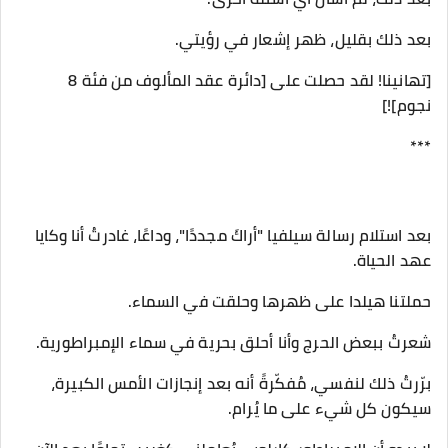
بعد ذلك بقليل، ظهر إشعار في رؤيتي.
[تهانينا! لقد حصلت على [دائرة عقد المألوف من فئة 8
نجوم]!]
***
بعد استلام رسالة سيلفيا "أراكَ مجددًا"، وداعًا، غادرتُ أنا وكايا
عهد الحياة.
حملتنا هيلدا على ظهرها وحلقت في السماء.
شعرتُ ببعض الحرج وأنا أحلق بحرية في سماء الإمبراطورية.
برّرتُ ذلك لنفسي، مُفكّرةً أنه بعد إنجازات الأمس الكبيرة،
سيكون كل شيء على ما يُرام.