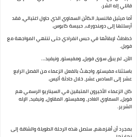
قاتلي إله الشر.
أما ميثيل فالنسيا، الكائن السماوي الذي حاول اغتيالي، فقد
أرسلتها إلى دوبندورف، حبيسة كابوس.
خططتُ لإبقائها في حبس انفرادي حتى تنتهي المواجهة مع
فويل.
الآن، لم يبقَ سوى فويل، ومفيستو، ونيفيد...
باستثناء مفيستو، واجهتُ بالفعل الزعماء من الفصل الرابع
عشر إلى السادس عشر، خلال حادثة أليس.
كان الزعماء الأخيرون المتبقين في السيناريو الرسمي هم
فويل، السماوي الغادر، ومفيستو، المقاول، ونيفيد، الإله
الشرير.
بمجرد أن أهزمهم، ستصل هذه الرحلة الطويلة والشاقة إلى
نهايتها.