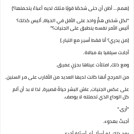
[همم... أظن أن حتى شخصًا قويًا مثلك لديه أعباءٌ يتحملها؟]
"لكل شخص همٌّ واحد على الأقل في الحياة، أليس كذلك؟
أليس الأمر نفسه ينطبق على الجنيات؟"
[من يدري؟ أنا فقط أسير مع التيار.]
أجابت سيلفيا بلا مبالاة.
ومع ذلك، امتلأت عيناها بحزنٍ عميق.
من المرجح أنها كانت لديها العديد من الأقارب على مر السنين.
على عكس الجنيات، عاش البشر حياةً قصيرة، لذا لا بد أن ألم
كل الوداع الذي تحملته لا يوصف.
"أرى."
أجبتُ بهدوء.
بعد ذلك، لم أسأل أي أسئلة أخرى.