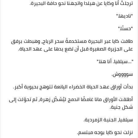
ترجلتُ أنا وكايا عن هيلدا واتجهنا نحو حافة البحيرة.
"ناديها."
"حسنًا."
طافت كايا عبر البحيرة مستخدمةً سحر الرياح، وهبطت برفق
على الجزيرة الصغيرة قبل أن تضع يدها على عهد الحياة.
"...سيلفيا. أنا هنا."
سووووش.
بدأت أوراق عهد الحياة الخضراء اليانعة تتوهج بحيوية أكبر.
أطلقت الأوراق مانا غامضًا اندمج ليُشكّل زهرة، ثم تحوّلت إلى
شكل جنية.
سيلفيا، الجنية الزمردية.
نزلت نحو كايا بوجه مبتسم.