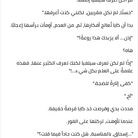
"حسنًا، لم نكن مقربين، لكنني كنت أعرفها."
بدا أن كايا تُعالج أفكارها، ثم، من العدم، أومأت برأسها إعجابًا.
"إذن... ألا يزيدك هذا روعةً؟"
هاه؟
"إذًا لم تكن تعرف سيلفيا لكنك تعرف الكثير عنها، فهذه
علامةٌ على العلم بكل شيء...!"
"كفى إثارةً للضجة."
"آخ."
مددت يدي وقرصت خد كايا قرصةً خفيفة.
عندما تأوهت، تركتها على الفور.
"...إسحاق، بالمناسبة، هل كنت جاداً فيما قلت؟"