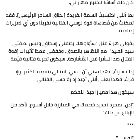
كان ذلك أساسًا لاختبار مهاراتي.
بما أنني اكتسبتُ السمة الفريدة [نطاق الساحر الرئيسي]، فقد
تمكنتُ من مُضاهاة قوة لوسي القتالية تقريبًا دون أي تعزيزات
إضافية.
بقولي هراءً مثل "سأواجهك بصفتي إسحاق، وليس بصفتي
سيد الجليد"، مع التظاهر بالصدق، وخفضي عمدًا تأثيرات [قوة
القتال ضد البشر] قبل المُشاركة، سيكون تجربة قتالية قيّمة.
إذا خسرتُ، فهذا يعني أن حسي القتالي ينقصه الكثير، وإذا
فزتُ، فهذا يعني أنني أجيد إدارة حسي القتالي.
سيكون هذا معيارًا جيدًا للحكم.
"إذن، بمجرد تحديد خصمك في المبارزة خلال أسبوع، تأكد من
الإبلاغ عن ذلك."
***
"لوسي."