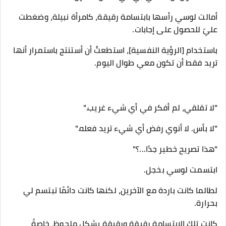
أمالت لوسي رأسها بابتسامة رقيقة، كامرأة نبيلة، وضغطت
عليّ للحصول على إجابات.
باستخدام [الرؤية النفسية]، استطعتُ أن أستنتج باستمرار أنها
تريد فقط أن تكون معي طوال اليوم.
"لا تقلقي، لم أفكر في أي شيء غريب."
"لا بأس. لا أنوي رفض أي شيء تريد فعله."
"هذا تصريح خطير جدًا...؟"
ابتسمت لوسي بخجل.
لطالما كانت باردة مع الآخرين، لكنها كانت دائمًا تبتسم لي
بحرارة.
كانت تلك الابتسامة رقيقة ورقيقة بشكل ملحوظ، خاصةً