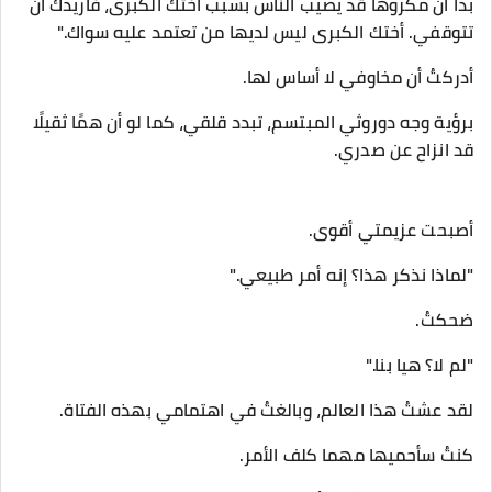
بدا أن مكروهًا قد يصيب الناس بسبب أختك الكبرى، فأريدك أن
تتوقفي. أختك الكبرى ليس لديها من تعتمد عليه سواك."
أدركتُ أن مخاوفي لا أساس لها.
برؤية وجه دوروثي المبتسم، تبدد قلقي، كما لو أن همًا ثقيلًا
قد انزاح عن صدري.
أصبحت عزيمتي أقوى.
"لماذا نذكر هذا؟ إنه أمر طبيعي."
ضحكتُ.
"لم لا؟ هيا بنا."
لقد عشتُ هذا العالم، وبالغتُ في اهتمامي بهذه الفتاة.
كنتُ سأحميها مهما كلف الأمر.