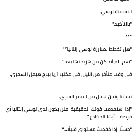
ابتسمت لوسي.
"بالتأكيد."
***
"هل تخطط لمبارزة لوسي إلتانيا؟"
"نعم. لم أتمكن من هزيمتها بعد."
في وقت متأخر من الليل، في مختبر آريا ببرج هيغل السحري.
تحدثنا ونحن ندخل من الممر السري.
"إذا استخدمت قوتك الحقيقية، فلن يكون لدى لوسي إلتانيا أي
فرصة... أيها المخادع."
"حسنًا، إذا خفضتُ مستواي قليلًا..."