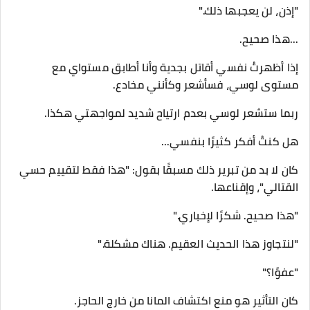
"إذن، لن يعجبها ذلك."
...هذا صحيح.
إذا أظهرتُ نفسي أقاتل بجدية وأنا أطابق مستواي مع
مستوى لوسي، فسأشعر وكأنني مخادع.
ربما ستشعر لوسي بعدم ارتياح شديد لمواجهتي هكذا.
هل كنتُ أفكر كثيرًا بنفسي...
كان لا بد من تبرير ذلك مسبقًا بقول: "هذا فقط لتقييم حسي
القتالي"، وإقناعها.
"هذا صحيح. شكرًا لإخباري."
"لنتجاوز هذا الحديث العقيم. هناك مشكلة."
"عفوًا؟"
كان التأثير هو منع اكتشاف المانا من خارج الحاجز.