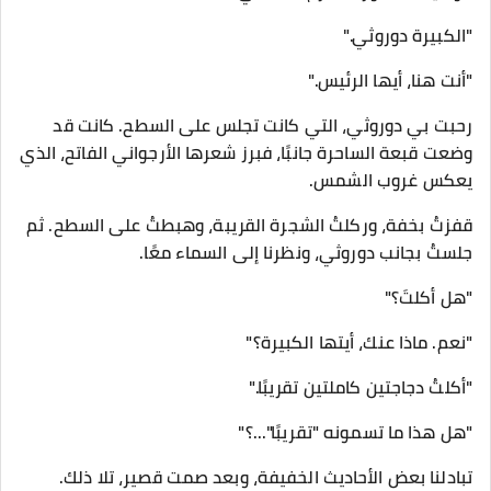
"الكبيرة دوروثي."
"أنت هنا، أيها الرئيس."
رحبت بي دوروثي، التي كانت تجلس على السطح. كانت قد
وضعت قبعة الساحرة جانبًا، فبرز شعرها الأرجواني الفاتح، الذي
يعكس غروب الشمس.
قفزتُ بخفة، وركلتُ الشجرة القريبة، وهبطتُ على السطح. ثم
جلستُ بجانب دوروثي، ونظرنا إلى السماء معًا.
"هل أكلتَ؟"
"نعم. ماذا عنك، أيتها الكبيرة؟"
"أكلتُ دجاجتين كاملتين تقريبًا."
"هل هذا ما تسمونه "تقريبًا"...؟"
تبادلنا بعض الأحاديث الخفيفة، وبعد صمت قصير، تلا ذلك.