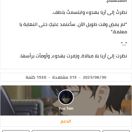
الاستسلام.
نظرتُ إلى آريا بهدوء وابتسمتُ بلطف.
"لم يمضِ وقت طويل الآن. سأعتمد عليكِ حتى النهاية يا
معلمة."
"..."
نظرت إليّ آريا بلا مبالاة، وزفرت بهدوء، وأومأت برأسها.
2025/06/30
·
315 مشاهدة
·
1530 كلمة
Yuu San
الدعم