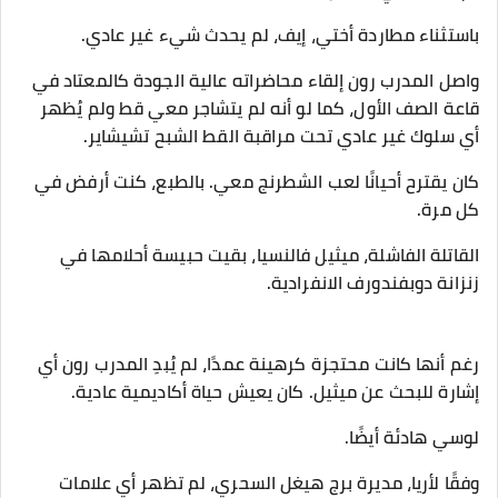
باستثناء مطاردة أختي، إيف، لم يحدث شيء غير عادي.
واصل المدرب رون إلقاء محاضراته عالية الجودة كالمعتاد في
قاعة الصف الأول، كما لو أنه لم يتشاجر معي قط ولم يُظهر
أي سلوك غير عادي تحت مراقبة القط الشبح تشيشاير.
كان يقترح أحيانًا لعب الشطرنج معي. بالطبع، كنت أرفض في
كل مرة.
القاتلة الفاشلة، ميثيل فالنسيا، بقيت حبيسة أحلامها في
زنزانة دوبفندورف الانفرادية.
رغم أنها كانت محتجزة كرهينة عمدًا، لم يُبدِ المدرب رون أي
إشارة للبحث عن ميثيل. كان يعيش حياة أكاديمية عادية.
لوسي هادئة أيضًا.
وفقًا لأريا، مديرة برج هيغل السحري، لم تظهر أي علامات