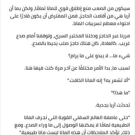
سيكون من الصعب منع إطلاق قوي للمانا تمامًا، ولكن بما أن
آريا هي من أقامت الحاجز، فمن المفترض أن يكون قادرًا على
احتواء معظم تسريبات المانا.
مررنا عبر الحاجز ودخلنا المختبر السري، وتوقفنا أمام صدع
غريب. كالعادة، كان هناك حاجز صلب يحيط بالصدع.
شيء ما... لا يبدو على ما يرام؟
لسبب ما، بدا الأمر مختلفًا عن آخر مرة كنت فيها هنا.
"ألا تشعر به؟ إنه المانا الخافت."
"ما هذا؟"
تحدثت آريا بجدية.
"حتى عاصفة العالم السفلي القوية التي تجرف المانا
الطبيعية تمامًا لا يمكنها الوصول إلى ما وراء الصدع. ومع
ذلك، تؤكد الملاحظات أن هذه المانا ليست مانا طبيعية."