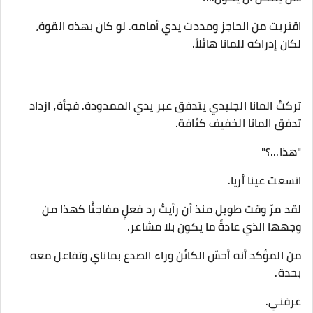
اقتربت من الحاجز ومددت يدي أمامه. لو كان بهذه القوة،
لكان إدراكه للمانا هائلاً.
تركتُ المانا الجليدي يتدفق عبر يدي الممدودة. فجأة، ازداد
تدفق المانا الخفيف كثافة.
"هذا...؟"
اتسعت عينا أريا.
لقد مرّ وقت طويل منذ أن رأيتُ رد فعلٍ مفاجئًا كهذا من
وجهها الذي عادةً ما يكون بلا مشاعر.
من المؤكد أنه أحسّ الكائن وراء الصدع بماناي وتفاعل معه
بحدة.
عرفني.