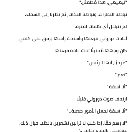
"نيهيهي، هذا مُطمئن."
تبادلنا النظرات، وتبادلنا النكات، ثم نظرنا إلى السماء.
لم نتبادل أي كلمات لفترة.
أعادت دوروثي قبعتها وأسندت رأسها برفق على كتفي.
كان وجهها مُختبئًا تحت حافة قبعتها.
"مرحبًا، أيها الرئيس."
"نعم."
"أنا آسفة."
ارتجف صوت دوروثي قليلًا.
"أنا آسفة لجعل الأمور صعبة..."
"لا يهم حقًا. إذا كنتِ لا تزالين تشعرين بالذنب حيال ذلك،
عوضيني بالبقاء بجانبي."