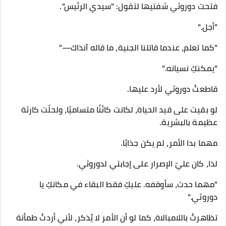
فتحت دوروثي شفتيها لتقول: "سيدي الرئيس".
"أجل."
"كما تعلم، عندما قاتلنا الجنية، ما قاله آنذاك—"
"يمكنكِ نسيانه."
قاطعتُ دوروثي لأرد عليها.
لو بقيت على قيد الحياة، لكانت كائنًا متساميًا، ولحلّت كارثة
عظيمة بالبشرية.
مهما بدا الأمر، لم يكن جذابًا.
لذا، كان عليّ الإصرار على إجابتي لدوروثي.
"مهما حدث، سأوقفه. عليكِ فقط البقاء في مكانكِ يا
دوروثي."
تظاهرتُ باللامبالاة، كما لو أن الأمر لا يُذكر، لأني أردتُ طمأنة