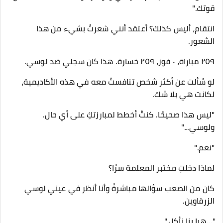
قوتك."
انتقام، أليس كذلك؟ أعتقد أنني شعرتُ بشيء من هذا
الشعور.
٢٥٩ مباراة، ٠ فوز، ٢٥٩ خسارة. هذا كان سجلي ضد لوسي.
لو سُألت عن أكثر شخص تنافستُ معه في هذه الأكاديمية،
لكانت هي بلا شك.
"ليس هذا صحيحًا. كنتُ أخطط لمبارزتكِ على أي حال.
ولوسي..."
"نعم."
لماذا دخلتِ مختبر المعلمة سرًا؟
كان من الصعب سؤالها مباشرةً وأنا أنظر في عيني لوسي
الزرقاوين.
"...هيا بنا نأكل."