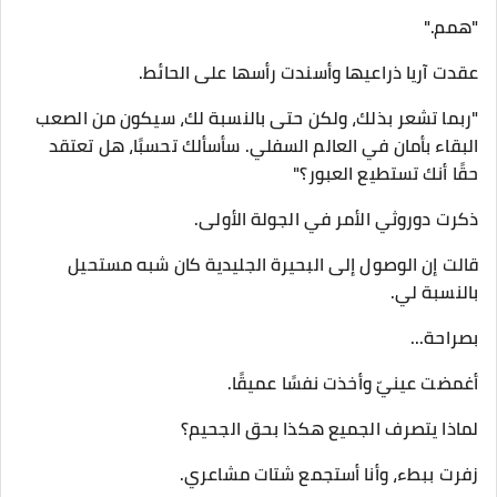
"همم."
عقدت آريا ذراعيها وأسندت رأسها على الحائط.
"ربما تشعر بذلك، ولكن حتى بالنسبة لك، سيكون من الصعب
البقاء بأمان في العالم السفلي. سأسألك تحسبًا، هل تعتقد
حقًا أنك تستطيع العبور؟"
ذكرت دوروثي الأمر في الجولة الأولى.
قالت إن الوصول إلى البحيرة الجليدية كان شبه مستحيل
بالنسبة لي.
بصراحة...
أغمضت عينيّ وأخذت نفسًا عميقًا.
لماذا يتصرف الجميع هكذا بحق الجحيم؟
زفرت ببطء، وأنا أستجمع شتات مشاعري.