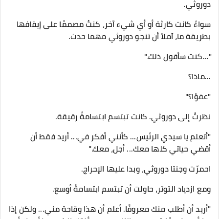
دوروثي.
سواءً كانت كارثة أو أي شيء آخر، كنتُ مصممًا على إيقافها
بطريقة ما، آملاً أن تنجو دوروثي مهما حدث.
"...كنت سأقول ذلك."
...ماذا؟
"عفوًا؟"
نظرتُ إلى دوروثي. كانت تبتسم ابتسامةً رقيقة.
"أتعلم يا سيدي الرئيس... كأنني أفكر في... أريد فقط أن
أقضي حياتي كلها معك... أجل، معك."
احمرّت وجنتا دوروثي، وبدا عليها الإحراج.
ومع ازدياد التوتر، حاولت أن تبتسم ابتسامةً أوسع.
"أريد أن أطلب منك معروفًا. أعلم أن هذا وقاحة مني... ولكن إذا