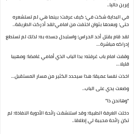
إيرين حاليا..
في البداية شكت في؛ كيف عرفت؛ بينما هي لم تستشعره
حتى؛ وبعدها بثوان اختفت من امامي؛لقد أدركت الطريقة..
لقد قام بقتل أحد الحراس؛ واستبدل جسده به؛ لذلك لم تستطع
إدراكه مباشرة…
وقفت امام باب غرفته؛ بدا الباب الذي أمامي غامضا؛ ومهيبا
قليلا…
اخذت نفسا عميقا؛ هذا سيحدد الكثير من مسار المستقبل…
وضعت يدي على الباب..
"وهانحن ذا"
دخلت الغرفة الطبية؛ وقد استنشقت رائحة الأدوية النفاذة؛ لم
تكن رائحة محببة لي إطلاقا..