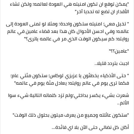
"يمكن توقع ان تكون امنيته هي العودة لعالمه؛ ولكن تشاء
الأقدار ان تضع له تحديا آخر"
" تخيل معي؛ امنيته ستكون واحدة؛ ومثلا لو تمنى العودة إلى
عالمه؛ وفي احسن الأحوال كان هذا بعد قضاء عامين في عالم
روايته؛ كم سيكون الوقت الذي مر في عالمه ياترى؟"
"عامين؟؟"
اجبت بتردد قليلا..
" حتى الأذكياء يخطئون يا عزيزي لوكاس؛ ستكون مئتي عام؛
فكما ترى يوم في عالم روايته؛ يعادل مئة يوم في عالمه"
شعرت بشيء يكسر بداخلي؛ولم تزد كلماته التالية شيء سوا
الألم..
"ستكون عائلته وجميع من يعرف ميتون بحلول ذلك الوقت"
أكان كل نضالي حتى الآن بلا اي فائدة…