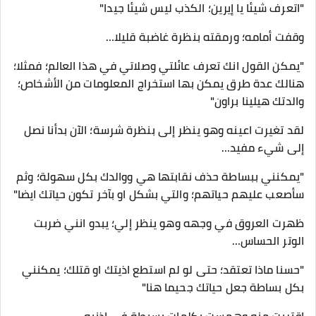
"اتعرف شيئا يا إيرين؛ الكذب ليس شيئا جيدا"
وقفت أمامه؛ ورمقته بنظرة غاضبة قليلا…
"يمكن القول انك تعرف عائلتي وصلاتي في هذا العالم؛ فمثلا؛
هنالك عدة طرق يمكن بها استخراج المعلومات من الأشخاص؛
والدتك هيلينا براون"
لقد تغيرت اعينه وهو ينظر إلى بنظرة شرسة؛ الآن بدأنا نصل
إلى شيء مفيد…
"يمكنني ببساطة حذف نقابتها هي ووالدك بكل سهولة؛ وثم
سأصعب عليهم حياتهم؛ والتي بشكل او بآخر تكون حياتك ايضا"
ظهرت العروق في وجهه وهو ينظر إلي؛ يبدو انني ضربت
الوتر الحساس…
"حسنا ماذا تعتقد؛ حتى لو لم استطع اذيتك او قتلك؛ يمكنني
بكل بساطة جعل حياتك جحيما هنا"