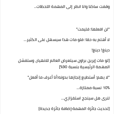
وقفت ساكنا وانا انظر إلى المهمة اللحظات..
"لن افعلها؛ فليمت"
لا أهتم به حقا؛ فلو مات هذا سيسهل على الكثير…
دينغ! دينغ!
[لو مات إيرين براون سيتعرض العالم للانهيار، وستفشل
المهمة الرئيسية بنسبة 90%]
"لا يهم؛ أستطيع إنجازها بدونه؛أنا أعرف ما أفعل"
10% نسبة ممتازة…
لنرى هل سينجح استفزازي…
[تحديث جائزة المهمة:إضافة جائزة جديدة]