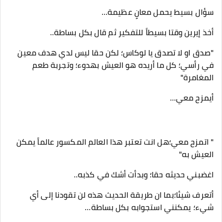
سؤال بسيط يحمل معانِِ عظيمة…
أخذ إيرين وقتا بسيطاً للتفكير ثم قال بكل بساطة..
"صدق او لا تصدق يا لوكاس؛ لكن حقا ليس لدي هدف معين
في رأسي؛ كل ما أريده هو العيش بهدوء؛ وتجربة طعم
المغامرة"
أيمزح معي…
" اتمزح معي؛هل انت تعتبر هذا العالم المكسور عالماً يمكن
العيش به"
اغضبني حديثه حقا؛ وبدأت أشك في كذبه..
أتعرف شيئا؛بما ان طريقة الحديث هذه لن تقودنا إلى أي
شيء؛ يمكنني استجوابه بكل بساطة…