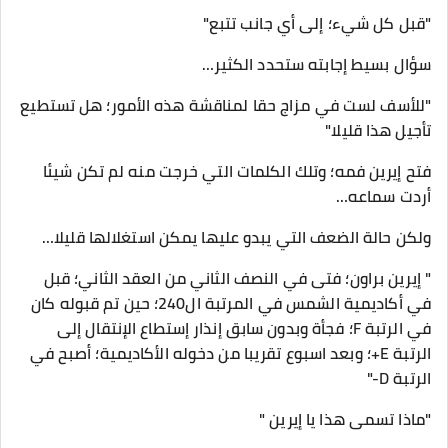
"قبل كل شيء؛ إلى أي جانب تتبع"
سؤال بسيط إجابته ستحدد الكثير…
"للأسف لست في مزاج حقا لمناقشة هذه الأمور؛ هل تستطيع
تأجيل هذا قليلا"
فتح إيرين فمه؛ وتلك الكلمات التي خرجت منه لم تكن شيئا
أردت سماعه…
ولكن حالة الضعف التي يبدو عليها يمكن استغلالها قليلا…
" إيرين براون؛ فتى في النصف الثاني من العقد الثاني؛ قبل
في أكاديمية الشمس في المرتبة ال240؛ حين تم قبوله كان
في الرتبة F؛ فجأة وبدون سابق إنذار إستطاع الإنتقال إلى
الرتبة E+؛ وبعد اسبوع تقريبا من دخوله الأكاديمية؛ أصبح في
الرتبة D-"
"ماذا تسمى هذا يا إيرين "