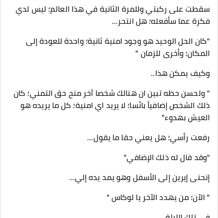
سقطت على ركبتي وللمرة الثانية في هذا العالم؛ ليس لدي
فكرة عما سأفعله؛ هل انتحر…
"كان الحل الوحيد هو وجود امنية ثانية؛ واحدة للعودة إلى
المكان؛ وأخرى للزمان "
وكيف يمكن هذا..
" ولحسن حظه تبين ان هنالك شخصا آخر منح حق التمني؛ كان
ذلك الشخص إضافياً بائسا؛ لا يريد اي امنية؛ كل ما يريده هو
العيش بهدوء"
رفعت رأسي؛ هل يعني حقا ما يقول…
"وقد قال له ذلك الإضافي"
إنحنى إيرين إلى الأسفل وهو يمد يده إلي…
" الآن؛ من يهدد الآخر يا لوكاس "
في تلك الليلة…