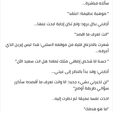
سألته مباشرة…
" موهبة عظيمة؛ اعتقد"
أجابني بكل برود؛ ولم تكن إجابة ابحث عنها…
"انت تعرف ما اقصد"
شعرت بالانزعاج قليلا من موقفه السلبي؛ هذا ليس إيرين الذي
أعرفه…
" حسنا انا شخص إضافي مثلك تماما؛ هل انت سعيد الآن"
أجابني؛ وقد بدأ بالنظر إلى عيني…
"لن تخبرني بشيء جديد؛ انا وانت نعرف ما أقصده؛ سأكرر
سؤالي طريقة أوضح"
اخذت نفسا عميقا؛ ثم نظرت إليه..
"ما هو هدفك"