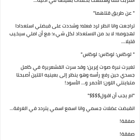
اقتربت منه وهمست بكلمات بسيطة في اذنيه…
" عن طريق قتلهما"
تراجعت وانا انظر لرد فعله؛ وشددت على قبضتي استعدادا
لهجومه؛ لا بد من الاستعداد لكل شيء؛ مع أن املي سيخيب
قليلا…
" لوكاس؛ لوكاس؛ لوكاس"
تغيرت نبرة صوت إيرين؛ وقد سرت القشعريرة في كامل
جسدي حين رفع رأسه وهو ينظر إلى بعينيه اللتين أصبحتا
متباينتي اللون؛ الأحمر و… الأسود!
"ام يجب أن اقول$$$$"
انقبضت عضلات جسمي وانا اسمع اسمي يتردد في الغرفة…
صفقة!
صفقة!