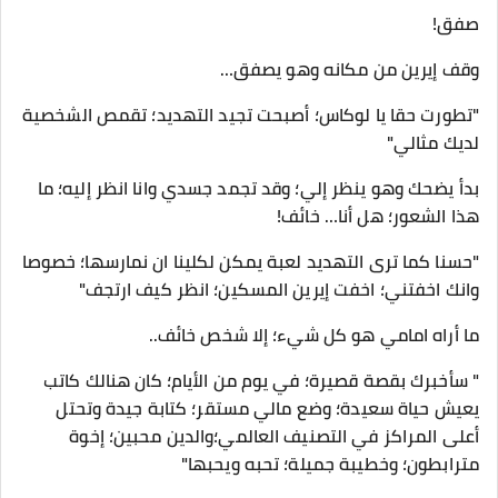
صفق!
وقف إيرين من مكانه وهو يصفق…
"تطورت حقا يا لوكاس؛ أصبحت تجيد التهديد؛ تقمص الشخصية
لديك مثالي"
بدأ يضحك وهو ينظر إلي؛ وقد تجمد جسدي وانا انظر إليه؛ ما
هذا الشعور؛ هل أنا… خائف!
"حسنا كما ترى التهديد لعبة يمكن لكلينا ان نمارسها؛ خصوصا
وانك اخفتني؛ اخفت إيرين المسكين؛ انظر كيف ارتجف"
ما أراه امامي هو كل شيء؛ إلا شخص خائف..
" سأخبرك بقصة قصيرة؛ في يوم من الأيام؛ كان هنالك كاتب
يعيش حياة سعيدة؛ وضع مالي مستقر؛ كتابة جيدة وتحتل
أعلى المراكز في التصنيف العالمي؛والدين محبين؛ إخوة
مترابطون؛ وخطيبة جميلة؛ تحبه ويحبها"