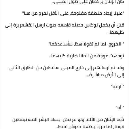
كان الإثنان يركضان على طول المبنى..
"علينا إيجاد منطقة مفتوحة، على الأقل نخرج من هنا"
قبل أن يكمل لوكاس حديثه قاطعه صوت ارسل القشعريرة إلى
كليهما..
" الخروج، لما لم تقولا هذا، سأساعدكما"
توجهت موجة من المانا ضاربة كليهما..
وقد تم ارسالهم إلى خارج المبنى ساقطين من الطابق الثاني
إلى الأرض مباشرة..
" ارغه"
" آه"
تأوه الإثنان من الألم، ولو لم تكن اجساد البشر المستيقظين
قوية، لما خرجا ببضعة خدوش فقط..