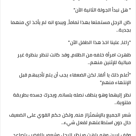
" هل نبدأ الجولة الثانية الآن"
كان الرجل مستمتعا بهذا تماماً، ويبدو انه لم يأخذ اي منهما
بجدية..
"راغا، علينا اخذ هذا الطفل الآن"
ظهرت امرأة خلفه من الظلام، وقد كانت تنظر بنظرة غير
مبالية للإثنين منهم..
"أعلم ذلك يا ألفا، لكن الضعفاء يجب أن يتم تأديبهم قبل
الإنتهاء منهم"
نظر إليهما وهو ينظف نصله بلسانه، ويحرك جسده بطريقة
ملتوية..
شعر الجميع بالإشمئزاز منه، ولكن حكم القوي على الضعيف
حال دون استطاعتهم لفعل شيء..
وقف إيرين وهو يلهث وينظر للرجل وشعور بالغضب يتصاعد