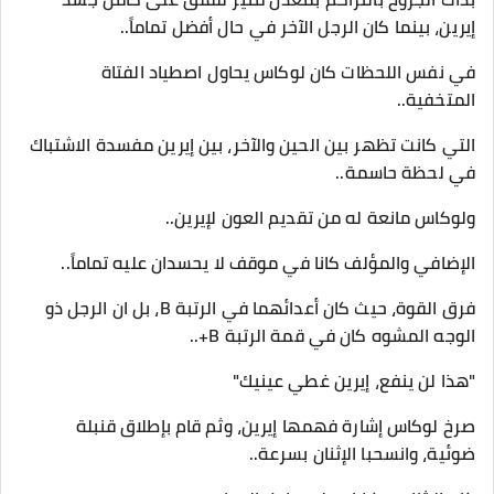
إيرين، بينما كان الرجل الآخر في حال أفضل تماماً..
في نفس اللحظات كان لوكاس يحاول اصطياد الفتاة
المتخفية..
التي كانت تظهر بين الحين والآخر، بين إيرين مفسدة الاشتباك
في لحظة حاسمة..
ولوكاس مانعة له من تقديم العون لإيرين..
الإضافي والمؤلف كانا في موقف لا يحسدان عليه تماماً..
فرق القوة، حيث كان أعدائهما في الرتبة B، بل ان الرجل ذو
الوجه المشوه كان في قمة الرتبة B+..
"هذا لن ينفع، إيرين غطي عينيك"
صرخ لوكاس إشارة فهمها إيرين، وثم قام بإطلاق قنبلة
ضوئية، وانسحبا الإثنان بسرعة..