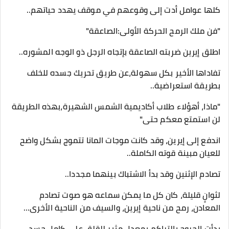
كلها عوامل أدت إلى وقوعهم في موقف يهدد حياتهم..
"فن ملك الرمح الحركة الأولى:الصاعقة"
اطلق إيرين ضربته الصاعقة بإتجاه الرجل ذو الوجه المشوره..
تفاداها الأخير بكل سهولة،عن طريق تحريك جسده للخلف
بطريقة استعراضية..
"ماذا، أهؤلاء طلاب أكاديمية الشمس الشهيرة،بهذه الطريقة
لن استمتع معكم حتى"
اندفع إلى إيرين، وقد كانت موجات المانا تتموج بشكل واضح
للعيان مبينة قوته الكاملة..
تصادم الإثنين وقد بدأ الاشتباك بينهما مجددا..
لثوانٍ قليلة، كان كل ما يمكن سماعه هو صوت تصادم
المعادن، رمح من ناحية إيرين، والسيف من الناحية الأخرى…
بدأت الجروح بالتراكم بمعدل مثير للقلق على كامل جسد