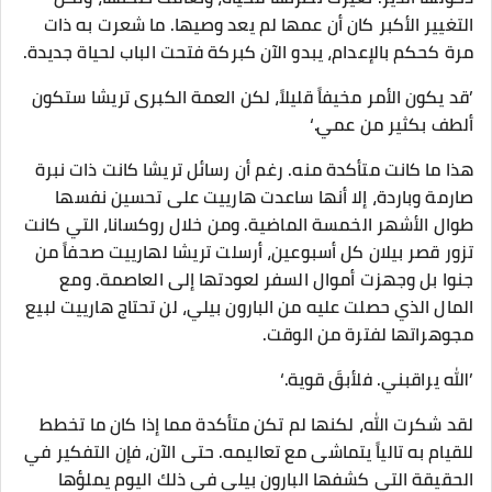
التغيير الأكبر كان أن عمها لم يعد وصيها. ما شعرت به ذات
مرة كحكم بالإعدام، يبدو الآن كبركة فتحت الباب لحياة جديدة.
​’قد يكون الأمر مخيفاً قليلاً، لكن العمة الكبرى تريشا ستكون
ألطف بكثير من عمي.‘
هذا ما كانت متأكدة منه. رغم أن رسائل تريشا كانت ذات نبرة
صارمة وباردة، إلا أنها ساعدت هارييت على تحسين نفسها
طوال الأشهر الخمسة الماضية. ومن خلال روكسانا، التي كانت
تزور قصر بيلان كل أسبوعين، أرسلت تريشا لهارييت صحفاً من
جنوا بل وجهزت أموال السفر لعودتها إلى العاصمة. ومع
المال الذي حصلت عليه من البارون بيلي، لن تحتاج هارييت لبيع
مجوهراتها لفترة من الوقت.
​’الله يراقبني. فلأبقَ قوية.‘
لقد شكرت الله، لكنها لم تكن متأكدة مما إذا كان ما تخطط
للقيام به تالياً يتماشى مع تعاليمه. حتى الآن، فإن التفكير في
الحقيقة التي كشفها البارون بيلي في ذلك اليوم يملؤها