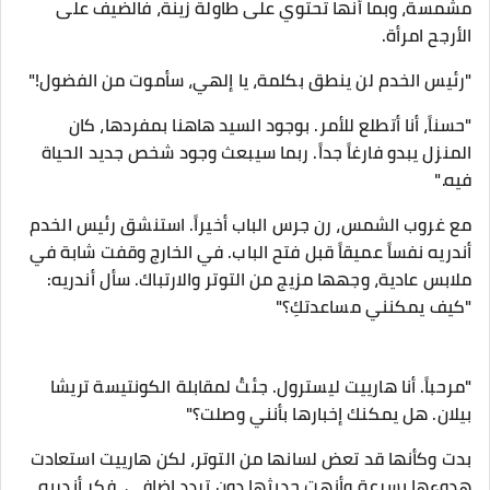
مشمسة، وبما أنها تحتوي على طاولة زينة، فالضيف على
الأرجح امرأة.
​"رئيس الخدم لن ينطق بكلمة، يا إلهي، سأموت من الفضول!"
"حسناً، أنا أتطلع للأمر. بوجود السيد هاهنا بمفردها، كان
المنزل يبدو فارغاً جداً. ربما سيبعث وجود شخص جديد الحياة
فيه."
​مع غروب الشمس، رن جرس الباب أخيراً. استنشق رئيس الخدم
أندريه نفساً عميقاً قبل فتح الباب. في الخارج وقفت شابة في
ملابس عادية، وجهها مزيج من التوتر والارتباك. سأل أندريه:
"كيف يمكنني مساعدتكِ؟"
"مرحباً. أنا هارييت ليسترول. جئتُ لمقابلة الكونتيسة تريشا
بيلان. هل يمكنك إخبارها بأنني وصلت؟"
​بدت وكأنها قد تعض لسانها من التوتر، لكن هارييت استعادت
هدوءها بسرعة وأنهت حديثها دون تردد إضافي. فكر أندريه