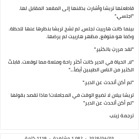
قاطعتها تريشا وأشارت بذقنها إلى المقعد المقابل لها.
"اجلسي."
​بينما كانت هارييت تجلس، لم تشح تريشا بنظرها عنها للحظة.
وكما هو متوقع، مظهر هارييت لم يرضها.
"لقد مررتِ بالكثير."
"لا، الحياة في الدير كانت أكثر راحة ومتعة مما توقعت. قابلتُ
الكثير من الناس الطيبين أيضاً..."
"لم أكن أتحدث عن الدير."
​تريشا بيلان لا تضيع الوقت في المجاملات! ماذا تقصد بقولها
"لم أكن أتحدث عن الدير"
ترجمة زينب
2026/04/03
·
1,082 مشاهدة
·
1118 كلمة