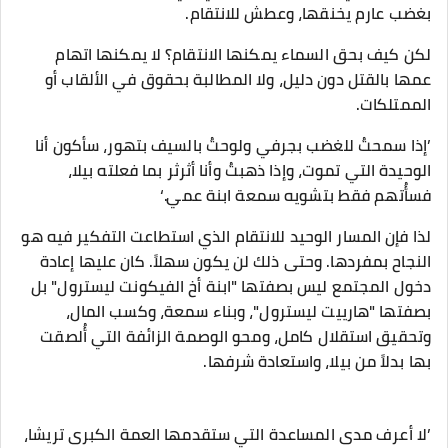
بغضب عارم يخنقها، وعطش للانتقام.
​لكن كيف بحق السماء يمكنها الانتقام؟ لا يمكنها اتهام
عمها بالقتل دون دليل، ولا المطالبة بحقوق في الألقاب أو
الممتلكات.
’إذا سمحتُ للغضب بجرفي ولوحتُ بالسيف بتهور، سأكون أنا
الوحيدة التي تموت، وإذا ذهبتُ وأنا أثرثر بما فعلته بيلا،
فسأُتهم فقط بتشويه سمعة ابنة عمي.‘
​لذا فإن المسار الوحيد للانتقام الذي استطاعت التفكير فيه هو
النجاح بمفردها. وحتى ذلك لن يكون سهلاً. كان عليها إعادة
دخول المجتمع ليس بصفتها "ابنة أخ الفيكونت ليسترول" بل
بصفتها "هارييت ليسترول"، وبناء سمعة، وكسب المال،
وتحقيق استقلال كامل، ومحو الوصمة الزائفة التي أُلصقت
بها بدلاً من بيلا، واستعادة شرفها.
​’لا أعرف مدى المساعدة التي ستقدمها العمة الكبرى تريشا،