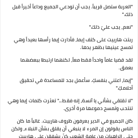
"العربة ستصل قريباً. يجب أن تودعي الجميع وداعاً أخيراً قبل
ذلك."
"نعم، يجب عليّ ذلك."
ربتت هارييت على كتف إيما، فأدارت إيما رأسها بعيداً وهي
تمسح عينيها بظهر يدها.
​لقد قضيا عاماً واحداً فقط معاً، لكنهما ارتبطا ببعضهما
بعمق.
"إيما، اعتني بنفسكِ. سأعمل بجد للمساعدة في تحقيق
أحلامكِ."
"لا تقلقي بشأني يا آنسة، إنه فقط..." تعثرت كلمات إيما وهي
تنتحب وتمسح دموعها مرة أخرى.
​كان الجميع في الدير يعرفون ظروف هارييت. غالباً ما كان
الناس يقولون إن المرء لا ينبغي أن يقلق بشأن النبلاء، ولكن
حتى الراهبات من عامة الشعب كنّ يشفقن على هارييت