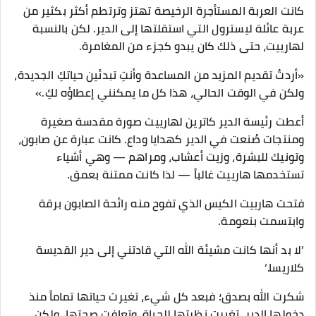
كانت العربة المستأجرة الرخيصة تهتز وترتطم أكثر بكثير من
عربة عائلة ليسترول التي استقلتها إلى الدير. لكن بالنسبة
لهارييت، حتى ذلك كان يبدو كجزء من المغامرة.
​«أردتُ تقديم المزيد من المساعدة وأنتِ تبدئين حياتكِ الجديدة،
ولكن في الوقت الحالي، هذا كل ما يمكنني إعطاؤه لكِ.»
أعطت رئيسة الدير كاترين لهارييت صورة مقدسة صغيرة
ومنتجات صُنعت في الدير كهدايا وداع. كانت عبارة عن صابون،
وتونيك للبشرة، وزيت أعشاب، ومراهم — وهي أشياء
تستخدمها هارييت غالباً — لذا كانت ممتنة بعمق.
​فتحت هارييت الكيس الذي تفوح منه رائحة الصابون برقة
وابتسمت بنعومة.
’لا بد أنها كانت مشيئة الله التي قادتني إلى دير القديسة
كلاريسا.‘
شكرت الله بصدق؛ فبعد كل شيء، تغيرت حياتها تماماً منذ
دخولها الدير. تغيرت نظرتها للحياة، وتعافت صحتها، ولكن