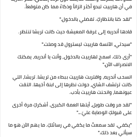
في أن هارييت تبدو أكثر اتزاناً وذكاءً مما كان متوقعاً.
"لقد كنا بانتظاركِ. تفضلي بالدخول."
​قادها أندريه إلى غرفة المعيشة حيث كانت تريشا تنتظر.
"سيدتي، الآنسة هارييت ليسترول قد وصلت."
"أرى ذلك. اسمح لهارييت بالدخول، وأنت يا أندريه، يمكنك
الانصراف الآن."
​انسحب أندريه، واقتربت هارييت ببطء من تريشا. تريشا، التي
كانت ترتشف الشاي، حولت نظرها إلى ابنة أخيها. التقت
عيونهما، وانحنت هارييت بأدب.
"لقد مر وقت طويل، أيتها العمة الكبرى. أشكركِ مرة أخرى
على قبولكِ الوصاية عليّ..."
"يكفي. لقد سمعتُ ما يكفي في رسائلكِ. ما يهم الآن هو ما
سيأتي بعد ذلك."