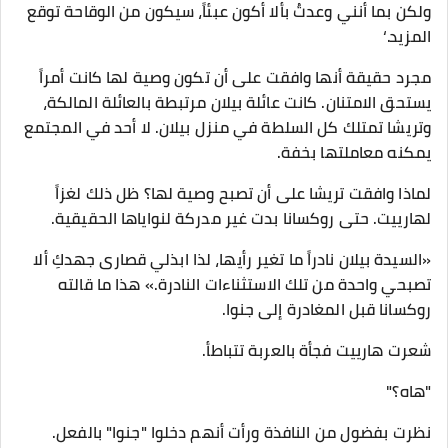
ولكن بما أنني وعدتُ بألا أكون عبئاً، سيكون من الوقاحة توقع
المزيد.‘
مجرد حقيقة أنها وافقت على أن تكون وصية لها كانت أمراً
يستحق الامتنان. كانت عائلة بيلان مرتبطة بالعائلة المالكة،
وتريشا تمتلك كل السلطة في منزل بيلان. لا أحد في المجتمع
يمكنه معاملتها بخفة.
​لماذا وافقت تريشا على أن تصبح وصية لها؟ ظل ذلك لغزاً
لهارييت. حتى روكسانا بدت غير مدركة لنواياها الحقيقية.
«السيدة بيلان نادراً ما تغير رأيها، لذا ابذلي قصارى جهدكِ ألا
تصبحي واحدة من تلك الاستثناءات النادرة.» هذا ما قالته
روكسانا قبل المغادرة إلى جنوا.
​شعرت هارييت فجأة بالعربة تتباطأ.
"هاه؟"
نظرت بفضول من النافذة ورأت أنهم دخلوا "جنوا" بالفعل.