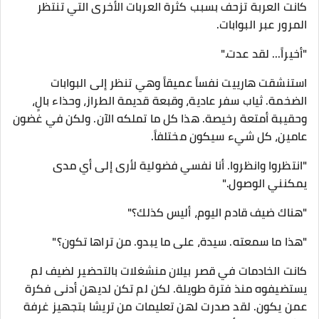
كانت العربة تزحف بسبب كثرة العربات الأخرى التي تنتظر
المرور عبر البوابات.
"أخيراً... لقد عدت."
استنشقت هارييت نفساً عميقاً وهي تنظر إلى البوابات
الضخمة. ثياب سفر عادية، وقبعة قديمة الطراز، وحذاء بالٍ،
وحقيبة أمتعة رخيصة. هذا كل ما تملكه الآن. ولكن في غضون
عامين، كل شيء سيكون مختلفاً.
"انتظروا وانظروا. أنا نفسي فضولية لأرى إلى أي مدى
يمكنني الوصول."
​"هناك ضيف قادم اليوم، أليس كذلك؟"
"هذا ما سمعته. سيدة، على ما يبدو. من تراها تكون؟"
كانت الخادمات في قصر بيلان منشغلات بالتحضير لضيف لم
يستضيفوه منذ فترة طويلة. لكن لم تكن لديهن أدنى فكرة
عمن يكون. لقد صدرت لهن تعليمات من تريشا بتجهيز غرفة