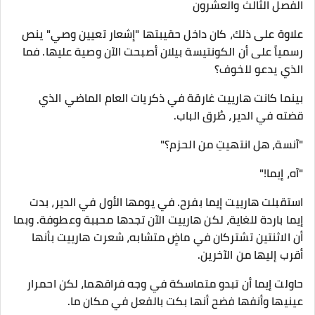
الفصل الثالث والعشرون
​علاوة على ذلك، كان داخل حقيبتها "إشعار تعيين وصي" ينص
رسمياً على أن الكونتيسة بيلان أصبحت الآن وصية عليها. فما
الذي يدعو للخوف؟
​بينما كانت هارييت غارقة في ذكريات العام الماضي الذي
قضته في الدير، طُرق الباب.
"آنسة، هل انتهيتِ من الحزم؟"
"آه، إيما!"
استقبلت هارييت إيما بفرح. في يومها الأول في الدير، بدت
إيما باردة للغاية، لكن هارييت الآن تجدها محببة وعطوفة. وبما
أن الاثنتين تشتركان في ماضٍ متشابه، شعرت هارييت بأنها
أقرب إليها من الآخرين.
​حاولت إيما أن تبدو متماسكة في وجه فراقهما، لكن احمرار
عينيها وأنفها فضح أنها بكت بالفعل في مكان ما.