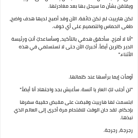
ويقلقن بشأن ما سيحل بها بعد مغادرتها.
لكن هارييت لم تكن خائفة. الآن وقد أصبح لديها هدف واضح،
طغى الحماس والتصميم على أي خوف.
​"أنا لا أمزح. سأحقق هدفي بالتأكيد، وسأساعدكِ أنتِ ورئيسة
الدير كاترين أيضاً. أخبركِ الآن حتى لا تستسلمي في هذه
الأثناء."
أومأت إيما برأسها عند كلماتها.
"لن أجلب لكِ العار يا آنسة. سأعيش بجد واجتهاد أنا أيضاً."
ابتسمت لها هارييت وقبضت على مقبض حقيبة سفرها
بإحكام. لقد حان الوقت للاقتحام مرة أخرى إلى العالم الذي
نبذها.
​رجرجة، رجرجة.