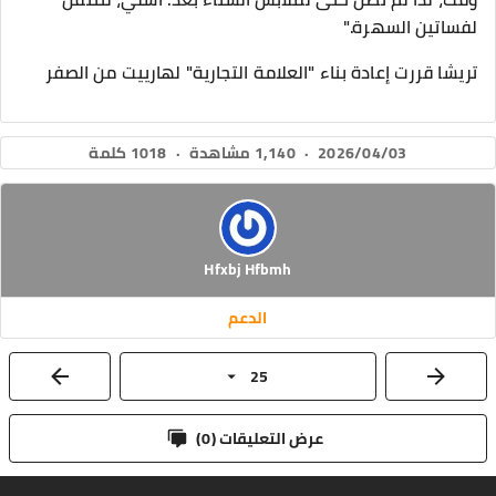
لفساتين السهرة."
​تريشا قررت إعادة بناء "العلامة التجارية" لهارييت من الصفر
2026/04/03
·
1,140 مشاهدة
·
1018 كلمة
Hfxbj Hfbmh
الدعم
25
عرض التعليقات (
0
)