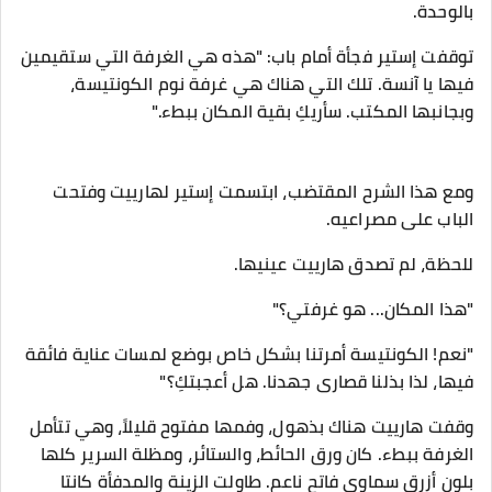
بالوحدة.
​توقفت إستير فجأة أمام باب: "هذه هي الغرفة التي ستقيمين
فيها يا آنسة. تلك التي هناك هي غرفة نوم الكونتيسة،
وبجانبها المكتب. سأريكِ بقية المكان ببطء."
ومع هذا الشرح المقتضب، ابتسمت إستير لهارييت وفتحت
الباب على مصراعيه.
​للحظة، لم تصدق هارييت عينيها.
"هذا المكان... هو غرفتي؟"
"نعم! الكونتيسة أمرتنا بشكل خاص بوضع لمسات عناية فائقة
فيها، لذا بذلنا قصارى جهدنا. هل أعجبتكِ؟"
​وقفت هارييت هناك بذهول، وفمها مفتوح قليلاً، وهي تتأمل
الغرفة ببطء. كان ورق الحائط، والستائر، ومظلة السرير كلها
بلون أزرق سماوي فاتح ناعم. طاولت الزينة والمدفأة كانتا