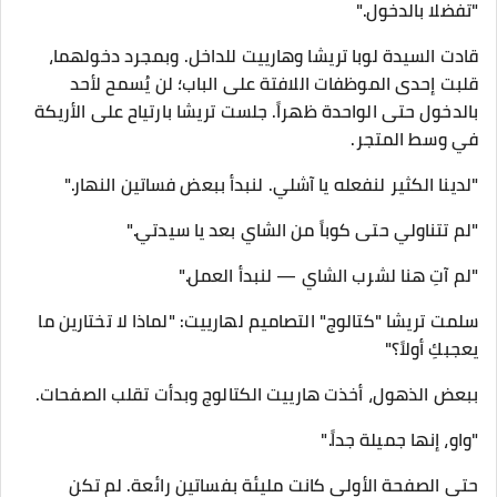
​"تفضلا بالدخول."
قادت السيدة لوبا تريشا وهارييت للداخل. وبمجرد دخولهما،
قلبت إحدى الموظفات اللافتة على الباب؛ لن يُسمح لأحد
بالدخول حتى الواحدة ظهراً. جلست تريشا بارتياح على الأريكة
في وسط المتجر.
"لدينا الكثير لنفعله يا آشلي. لنبدأ ببعض فساتين النهار."
"لم تتناولي حتى كوباً من الشاي بعد يا سيدتي."
"لم آتِ هنا لشرب الشاي — لنبدأ العمل."
​سلمت تريشا "كتالوج" التصاميم لهارييت: "لماذا لا تختارين ما
يعجبكِ أولاً؟"
ببعض الذهول، أخذت هارييت الكتالوج وبدأت تقلب الصفحات.
"واو، إنها جميلة جداً."
​حتى الصفحة الأولى كانت مليئة بفساتين رائعة. لم تكن