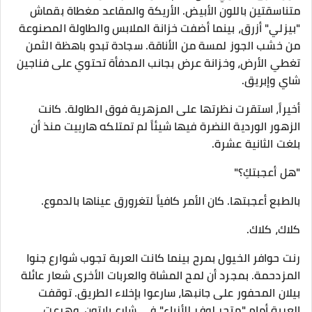
متناسقتين باللون الأبيض. الأريكة والمقاعد مغطاة بقماش
"بيزلي" أزرق، بينما أضفت خزانة الملابس والطاولة المصنوعة
من خشب الجوز لمسة من الأناقة. سجادة تبدو باهظة الثمن
تغطي الأرض، وخزانة عرض بجانب المدفأة تحتوي على فناجين
شاي وإبريق.
​أخيراً، استقرت نظرتها على المزهرية فوق الطاولة. كانت
الزهور الوردية النضرة فيها شيئاً لم تمتلكه هارييت منذ أن
بلغت الثانية عشرة.
"هل أعجبتكِ؟"
بالطبع أعجبتها. كان الأمر كافياً لتغرورق عيناها بالدموع.
​كلاك، كلاك.
رنت حوافر الخيول بمرح بينما كانت العربة تجوب شوارع جنوا
المزدحمة. بمجرد أن لمح المشاة والعربات الأخرى شعار عائلة
بيلان المحفور على جانبها، سارعوا بإخلاء الطريق. توقفت
العربة أمام "متجر لوفر للأزياء" في شارع بايتون، وهرعت