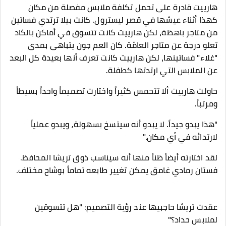
هارييت قادرة على تحمل تكلفة ملابس مفصلة من مكان
كهذا أثناء عيشها في قصر ليسترول. كانت بيلا ترتدي فساتين
من متاجر باهظة، لكن هارييت كانت تتسوق في أماكن بالكاد
تعلو درجة عن متاجر العامّة. كان العم جون يتباهى بمدى
"غلاء" فساتينها، لكن هارييت كانت تعرف أنها بعيدة كل البعد
عن الملابس التي ارتدتها كطفلة.
​حاولت هارييت ألا تتحمس كثيراً واختارت تصميماً واحداً بسيطاً
ومرتباً.
"هذا يبدو جيداً. لا يبدو أنه سيتسخ بسهولة، ويبدو عملياً
لارتدائه في أي مكان."
لقد اختارته أيضاً ظناً منها أنه سيناسب ذوق تريشا المحافظ.
فستان رمادي غامق يمكن تغيير طابعه تماماً بوشاح مختلف.
​عقدت تريشا حاجبيها عند رؤية التصميم: "هل تتسوقين
لملابس حداد؟"