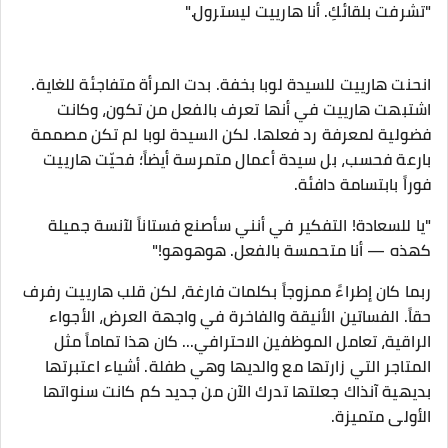
"تشرفت بلقائكِ. أنا هارييت ليسترول."
​انحنت هارييت للسيدة لوبا بخفة. بدت المرأة متفاجئة للغاية.
اشتبهت هارييت في أنها تعرف بالفعل من تكون، وكانت
فضولية لمعرفة رد فعلها. لكن السيدة لوبا لم تكن مصممة
بارعة فحسب، بل سيدة أعمال متمرسة أيضاً؛ فحيّت هارييت
فوراً بابتسامة دافئة.
"يا للسعادة! التفكير في أنني سأصنع فستاناً لآنسة جميلة
كهذه — أنا متحمسة بالفعل. هوهوهو!"
​ربما كان إطراءً ممزوجاً بكلمات فارغة، لكن قلب هارييت رفرف
حقاً. الفساتين الأنيقة والفاخرة في واجهة العرض، الأجواء
الراقية، تعامل الموظفين الاحترافي... كان هذا تماماً مثل
المتاجر التي زارتها مع والديها وهي طفلة. أشياء اعتبرتها
بديهية آنذاك جعلتها تدرك الآن من جديد كم كانت سنواتها
الأولى متميزة.