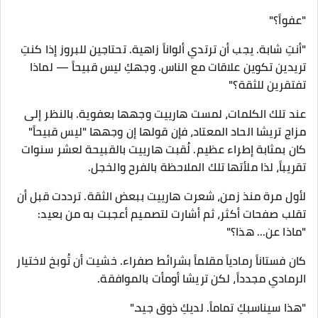
"عفواً؟"
"أنتِ شابة. يجب أن ترتدي ألواناً زاهية. تحتاجين للبروز إذا كنتِ
تريدين تكوين علاقات مع الناس. وجهكِ ليس قبيحاً — لماذا
تفتقرين للثقة؟"
​عند تلك الكلمات، لمست هارييت وجهها بعفوية. بالنظر إلى
مزاج تريشا الحاد المعتاد، فإن قولها إن وجهها "ليس قبيحاً"
كان بمثابة إطراء عظيم. لُقبت هارييت بالقبيحة لعشر سنوات
تقريباً، لذا ملأتها تلك الملاحظة بالفرح والخجل.
​لأول مرة منذ زمن، شعرت هارييت ببعض الثقة. ترددت قبل أن
تقلب صفحات أكثر، ثم أشارت لتصميم أعجبت به من بعيد:
"ماذا عن... هذا؟"
كان فستاناً رمادياً مقلماً بشرائط صفراء. خشيت أن تُوبخ لاختيار
الرمادي مجدداً، لكن تريشا أومأت بالموافقة.
"هذا سيناسبكِ تماماً. لديكِ ذوق جيد."