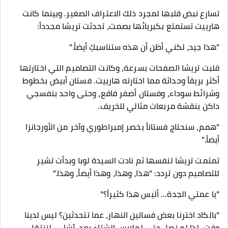
​تسارع نبض قلبها لمجرد ذلك الاعتراف الصغير. وبينما كانت
هارييت تستمتع بكبريائها بصمت، تحدثت تريشا مجدداً:
"هذا جيد، لكني أظن أن هذه ستناسبكِ أيضاً."
قلبت تريشا الصفحات بسرعة، وكانت التصاميم التي اختارتها
أكثر بريقاً وحداثة مما اختارته هارييت. فستان أبيض بخطوط
وشرائط سوداء، وفستان أصفر فاقع، وحتى واحد بنفسجي
داكن بنقشة مربعات مثالي للخريف.
​"همم، سنحتاج فستاناً بخصر إمبراطوري وآخر من الأورجانزا
أيضاً."
تمتمت تريشا لنفسها ثم نادت السيدة لوبا وبدأت تشير
للتصاميم دون تردد: "هذا، وهذا، وهذا أيضاً، وهذا."
​"يا عمتي الجدة... أليس هذا كثيراً؟"
"بالكاد اخترنا بعض فساتين النهار، عما تتحدثين؟ ليس لدينا
وقت، لذا لم نصل حتى لملابس الشتاء بعد. آشلي، لننتقل