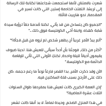
شعرت بالامتنان لأنها استجمعت شجاعتها لكتابة تلك الرسالة
إلى تريشا. التفتت الخادمة إستير، التي كانت تسير في
المقدمة، نحو هارييت قائلة:
"الجميع كان يتساءل من قد يأتي، لكننا صُدمنا حقاً لرؤية سيدة
شابة كهذه. وابنة أخي الكونتيسة فوق ذلك..."
"ألم يبدُ الأمر غريباً أن يظهر شخص لم تروه من قبل فجأة؟"
"أكثر من ذلك، فوجئنا بأن أحداً سيأتي للعيش هنا. لدينا ضيوف
يقيمون أحياناً لليلة واحدة، لكنكِ الأولى التي تأتي للإقامة
الدائمة مع الكونتيسة."
​الآن وقد ذكرت الأمر، بدا القصر فارغاً نوعاً ما رغم حجمه. كان
ذلك على الأرجح بسبب قلة الساكنين فيه.
’إذن العمة الكبرى كانت تعيش هنا بمفردها طوال السنوات
الثلاث عشرة الماضية؟‘
في هذا المنزل الضخم، وحيدة تماماً. لا بد أنها كانت تشعر