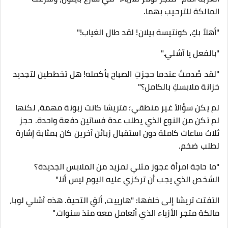
المالكة للترحيب بهما.
​"أهلاً بكِ، كونتيسة بيلان! لقد طال الغياب!"
"بالفعل يا آشلي."
"لقد صُدمتُ عندما حجزتِ الصباح بأكمله! هل تخططين لتجديد
خزانة ملابسكِ بالكامل؟"
لم يكن سؤالاً غير منطقي؛ فتريشا كانت زبونة مهمة، لكنها
لم تكن من النوع الذي يطلب عدة فساتين دفعة واحدة. حجز
ثلاث ساعات كاملة دون استقبال زبائن آخرين كان بمثابة إشارة
لطلب ضخم.
​"ما حاجة امرأة عجوز مثلي لمزيد من الملابس الجديدة؟
الشخص الذي يجب أن تركزي عليه اليوم ليس أنا."
التفتت تريشا إلى خلفها: "هارييت، ألقِ التحية. هذه آشلي لوبا،
مالكة متجر الأزياء الذي أتعامل معه منذ سنوات."