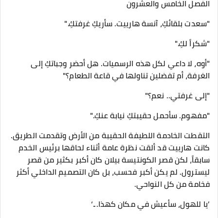
الفصل الخامس والعشرون
​"سعدت بلقائكِ، آنسة هارييت. سأريكِ غرفتكِ."
"شكراً لكِ."
"أوه، لا داعي لكل هذه الرسميات. هل أحضر وجباتكِ إلى
الغرفة، أم تفضلين تناولها في قاعة الطعام؟"
"إلى غرفتي.. نعم؟"
"مفهوم. سأحمل حقيبتكِ نيابة عنكِ."
​التقطت الخادمة اللطيفة الحقيبة من الأرض وتقدمت الطريق.
كانت هارييت قد ألقت نظرة عامة أثناء لحاقها برئيس الخدم
سابقاً، لكن قصر الكونتيسة بيلان كان أكبر بكثير من قصر
ليسترول. لم يكن أكبر فحسب، بل كان التصميم الداخلي أكثر
فخامة من كل النواحي.
​’يا للهول، سأعيش في مكان كهذا...‘