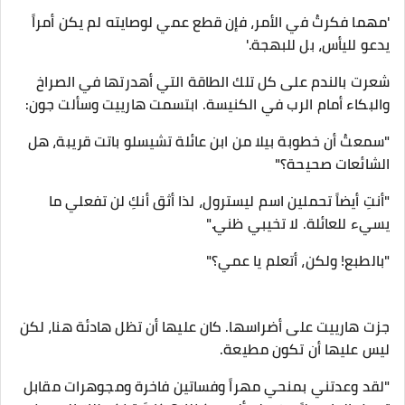
​'مهما فكرتُ في الأمر، فإن قطع عمي لوصايته لم يكن أمراً
يدعو لليأس، بل للبهجة.'
​شعرت بالندم على كل تلك الطاقة التي أهدرتها في الصراخ
والبكاء أمام الرب في الكنيسة. ابتسمت هارييت وسألت جون:
​"سمعتُ أن خطوبة بيلا من ابن عائلة تشيسلو باتت قريبة، هل
الشائعات صحيحة؟"
"أنتِ أيضاً تحملين اسم ليسترول، لذا أثق أنكِ لن تفعلي ما
يسيء للعائلة. لا تخيبي ظني."
"بالطبع! ولكن، أتعلم يا عمي؟"
​جزت هارييت على أضراسها. كان عليها أن تظل هادئة هنا، لكن
ليس عليها أن تكون مطيعة.
​"لقد وعدتني بمنحي مهراً وفساتين فاخرة ومجوهرات مقابل