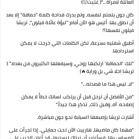
العائلة لامرأة..."( غثيث🤢)
​كان جون يتمتم لنفسه، ولم يدرك فداحة كلمة "حماقة" إلا بعد
أن نطق بها. أليس هو الآن أمام "لبؤة عائلة فيلون"، تريشا
فيلون نفسها؟!
أطبق شفتيه بسرعة، لكن الكلمات التي خرجت لا يمكن
استردادها.
​"تلك 'الحماقة' ارتكبها زوجي، وسيفعلها الكثيرون من بعده." (
تريشا احلا شي بل وراية🔥)
"لا، ليس هذا ما قصدته..."
"من الأفضل أن ترحل قبل أن يرتكب لسانك خطأً لا يمكن
إصلاحه. آه، وقبل ذلك، تذكر هذا جيداً."
​أشارت تريشا بإصبعها السبابة نحو جون مباشرة.
​"مهما كان ماضيها، هارييت الآن تحت حمايتي. إذا تجرأت على
المساس بها، فسأعتبر أن زيزاك ليسترول قد أعلن الحرب على