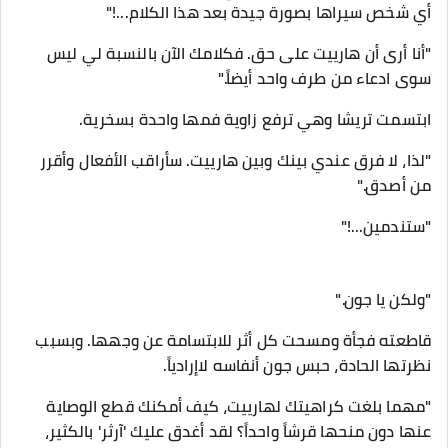
أي شخص سيراها بصورة جيدة بعد هذا الكلام...!"
"أنا أرى أن هارييت على حق. فكلامك الآن بالنسبة لي ليس
سوى ادعاء من طرف واحد أيضاً."
​ابتسمت تريشا وهي ترفع زاوية فمها واحدة بسخرية.
​"لذا، لا فرق عندي بينك وبين هارييت. سأراقب الأفعال وأقرر
من أصدق."
"ستندمين...!"
"ولكن يا جون."
​قاطعته فجأة ومسحت كل أثر للابتسامة عن وجهها. وبسبب
نظرتها الحادة، حبس جون أنفاسه لاإرادياً.
​"مهما بلغت كراهيتك لهارييت، كيف أمكنك قطع الوصاية
عنها دون منحها قرشاً واحداً؟ لقد أغدق عليك 'آرثر' بالكثير،