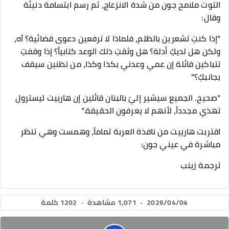
التوت ملامح جون من شدة الانزعاج، ثم رسم ابتسامة دنيئة
وقال:
"إذا كنتِ تشعرين بالظلم، فلماذا لا ترفعين دعوى قضائية؟ آه،
ولكن هل لديكِ أدلة؟ هل وثقتِ ذلك الوعد كتابياً؟ إذا وقفتِ
تتباكين قائلة إن عمي وعدني بكذا وكذا، من تظنين سيقف
بجانبكِ؟"
"صحيح. الجميع سيشير إليّ بالبنان قائلين إن هارييت ليسترول
تهذي مجدداً، لأنهم لا يعرفون الحقيقة."
​اقتربت هارييت من نافذة العربة تماماً، وهمست وهي تنظر
مباشرة في عيني جون:
ترجمة زينب
2026/04/04
·
1,071 مشاهدة
·
1202 كلمة