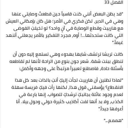
الفصل 33
​"قد يظن البعض أنني كنت قاسياً حين قطعتُ وصايتي عنها
وهي في الدير، لكن فكري في الأمر؛ هل كان بإمكاني العيش
مع هارييت وقطع الوصاية في آنٍ واحد؟ لو تخيلتِ الفوضى
التي كانت ستحدثها...! أوه، مجرد التفكير بالأمر يجعلني أتنهد
غيماً."
​كانت تريشا ترتشف شايها بهدوء وهي تستمع إليه دون أن
تنطق ببنت شفة. شعر جون بنوع من الراحة لأنها لم تقاطعه
بأسئلة حادة، فاصطنع تعبيراً مرتبكاً على وجهه وأكمل:
​"لماذا تظنين أن هارييت لجأت إليكِ أنتِ بالذات بعد كل هذا
الانقطاع؟ يؤسفني قول هذا، لكنها رأت فيكِ فريسة سهلة
لعدم وجود عائلة بجانبكِ ترشدكِ للصواب. إنها بارعة في
الكذب، ولا بد أنها لفت أكاذيب كثيرة حولي وحول بيلا. أنا
أعرفها جيداً."
"هممم..."