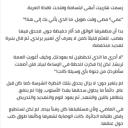
رسمت هارييت أبهى ابتسامة وفتحت نافذة العربة.
​"عمي؟ مضى وقت طويل. ما الذي يأتي بك إلى هنا؟"
​بدا أن مظهرها الواثق قد أثار حفيظة جون، فحدق فيها
بغضب. تلعثم قليلاً كمن لا يعرف أي تعبير يرتدي، ثم قال بنبرة
تهديد منخفضة:
​"لا أدري ما الذي تخططين له بعودتكِ، وكيف أغويتِ العمة
تريشا، لكن إذا فكرتِ للحظة في الإساءة لبيلا، فلن أصمت.
سأطردكِ من جنوة بأي وسيلة كانت!"
​لم يتغير جون؛ لا يزال يحدق بتلك النظرة الشرسة كما كان قبل
عام. دائماً ما يحاول سحقها بهذا الأسلوب، وإذا لم ينفع،
يتظاهر باللين والتنهد، ثم يعود للوم والتهديد والتحريض.
في الماضي، ولأن مستقبلها كان رهناً بيده، لم تكن تستطيع
رفض طلباته الجائرة. كانت الوصاية تشعرها وكأنها طوق كلب
حول عنقها.