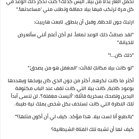
تحمل العار بدلاً من بيلا، أليس كذلك؟ كنتَ تذكر ذلك الوعد في
كل مرة ترتكب فيها بيلا حماقة وتطلب مني 'مساعدتها'."
​ارتبك جون للحظة، وقبل أن ينطق، تابعت هارييت:
​"لقد صدقتُ ذلك الوعد تماماً. لم أكن أعلم أنني سأتعرض
للخيانة."
"ذلك كان...!"
"لو كانت بيلا مكانكِ لقالَت: 'المغفل هو من يصدق'."
​أكثر ما كانت تكرهه، أكثر من جون الذي كان يوبخها ويهددها
بوعود كاذبة، كانت بيلا التي كانت تقف عند الباب مكتوفة
اليدين وتضحك بسخرية قائلة: 'أليست مغفلة؟'. لن تنسى أبداً
تلك النظرة التي كانت تستخف بكل شخص يملك نية طيبة.
​"بالطبع أنا لست بيلا. هذا مؤكد. كيف لي أن أكون مثلها؟"
​كيف لها أن تشبه تلك الفتاة الشيطانية؟