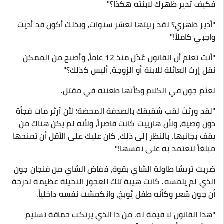
فكيف تدير ظهرك لابنته هكذا؟"
"أدير ظهري؟ لقد ربيتها لعشر سنوات، وبذلك أكون قد أديت
واجبي كاملاً!"
"أنت تعلم أن القانون عُدّل منذ 12 عاماً، وأصبح من الممكن
نقل إرث العائلة للابنة أو الزوجة، أليس كذلك؟"
​لعثم جون في الكلام وكأنها طعنته في مقتل.
​"لقد ورثتَ لقب شقيقك بالصدفة المحضة؛ لأن آرثر مات فجأة
دون وصية، ولأن هارييت كانت قاصراً، ولأنه لم يكن هناك من
يقف بجانبها. بالنظر إلى ذلك، كان عليك على الأقل أن تمنحها
مبلغاً لتعتمد به على نفسها!"
​ضربت تريشا طاولة الشاي بقوة، ففاض الشاي من فنجان جون
الذي لم يلمسه. كانت هيبة تلك العجوز النحيلة عظيمة لدرجة
أن جون شعر وكأنه طفل يُوبخ، وانكمشت نفسه داخلياً.
​"هذا القانون لا قيمة له. من ذا الذي يرتكب حماقة تسليم