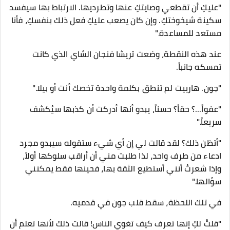
"عليكِ أن تقطعي وصايتكِ عنها وتطرديها. الارتباط بها سيفسد
سكينة شيخوختكِ. وإن كان يصعب عليكِ فعل ذلك بنفسكِ، فأنا
مستعد للمساعدة."
​عند هذه النقطة، وضعت تريشا فنجان الشاي الذي كانت
تمسكه جانباً.
​"جون. هارييت لم تنطق بكلمة واحدة تخصك أنت أو بيلا."
"عفواً...؟ حقاً؟ حسناً، يبدو أنها أدركت أن كذبها سيُكشف
سريعاً."
"أتظن ذلك؟ لقد قالت لي إن أي شيء ستقوله سيبدو مجرد
ادعاء من طرف واحد، لذا طلبت مني أن أراقب سلوكها أولاً،
وإذا شعرتُ أنني أستطيع الثقة بها، فحينها فقط يمكنني
سؤالها."
​في تلك اللحظة، سقط قلب جون في قدميه.
​"قلتُ لكِ إنها تعرف كيف تغوي الناس! قالت ذلك لأنها تعلم أن