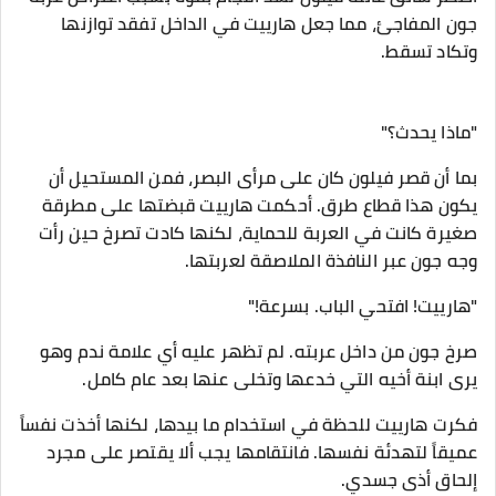
جون المفاجئ، مما جعل هارييت في الداخل تفقد توازنها
وتكاد تسقط.
​"ماذا يحدث؟"
بما أن قصر فيلون كان على مرأى البصر، فمن المستحيل أن
يكون هذا قطاع طرق. أحكمت هارييت قبضتها على مطرقة
صغيرة كانت في العربة للحماية، لكنها كادت تصرخ حين رأت
وجه جون عبر النافذة الملاصقة لعربتها.
​"هارييت! افتحي الباب. بسرعة!"
​صرخ جون من داخل عربته. لم تظهر عليه أي علامة ندم وهو
يرى ابنة أخيه التي خدعها وتخلى عنها بعد عام كامل.
فكرت هارييت للحظة في استخدام ما بيدها، لكنها أخذت نفساً
عميقاً لتهدئة نفسها. فانتقامها يجب ألا يقتصر على مجرد
إلحاق أذى جسدي.