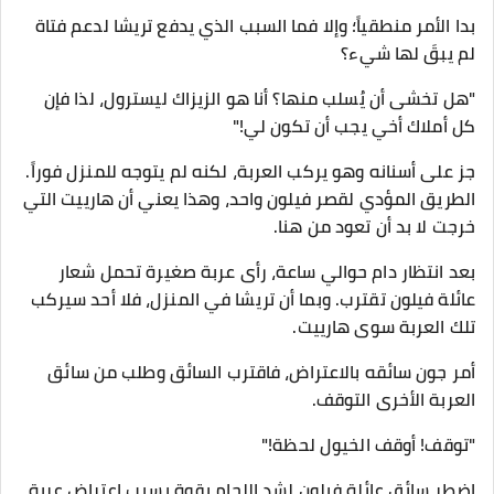
​بدا الأمر منطقياً؛ وإلا فما السبب الذي يدفع تريشا لدعم فتاة
لم يبقَ لها شيء؟
​"هل تخشى أن يُسلب منها؟ أنا هو الزيزاك ليسترول، لذا فإن
كل أملاك أخي يجب أن تكون لي!"
​جز على أسنانه وهو يركب العربة، لكنه لم يتوجه للمنزل فوراً.
الطريق المؤدي لقصر فيلون واحد، وهذا يعني أن هارييت التي
خرجت لا بد أن تعود من هنا.
بعد انتظار دام حوالي ساعة، رأى عربة صغيرة تحمل شعار
عائلة فيلون تقترب. وبما أن تريشا في المنزل، فلا أحد سيركب
تلك العربة سوى هارييت.
أمر جون سائقه بالاعتراض، فاقترب السائق وطلب من سائق
العربة الأخرى التوقف.
​"توقف! أوقف الخيول لحظة!"
​اضطر سائق عائلة فيلون لشد اللجام بقوة بسبب اعتراض عربة