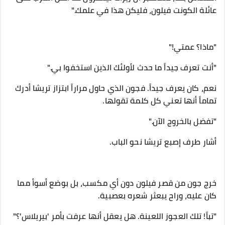
عائلة الكونت فيلون، فليكن هذا في علمك."
"ماذا؟ عمتي!"
"أنت تعرف جيداً ما حدث لأولئك الذين استخفوا بي."
​نعم، كان يعرف جيداً. فجون الذي حاول مراراً ابتزاز تريشا أدرك
تماماً أنها تعني كل كلمة تقولها.
​"تفضل بالخروج الآن."
أشار طرف إصبع تريشا نحو الباب.
​خرج جون من قصر فيلون دون أي مكسب، بل بوضع أسوأ مما
كان عليه، وراح يبعثر شعره بعصبية.
​"تباً! تلك العجوز اللعينة. هل يعقل أنها عرفت بأمر 'بيريلاس'؟"