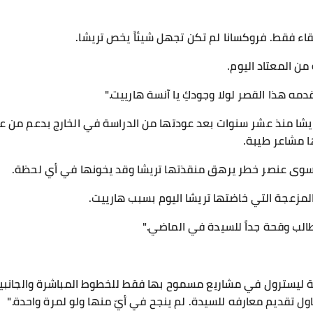
لقاء فقط. فروكسانا لم تكن تجهل شيئاً يخص تريشا.
من المعتاد اليوم.
دمه هذا القصر لولا وجودكِ يا آنسة هارييت."
شا منذ عشر سنوات بعد عودتها من الدراسة في الخارج بدعم من عائل
ا مشاعر طيبة.
ت سوى عنصر خطر يرهق منقذتها تريشا وقد يخونها في أي لحظة.
ة المزعجة التي خاضتها تريشا اليوم بسبب هارييت.
طالب وقحة جداً للسيدة في الماضي."
 ليسترول في مشاريع مسموح بها فقط للخطوط المباشرة والجانبية م
اول تقديم معارفه للسيدة. لم ينجح في أيّ منها ولو لمرة واحدة."