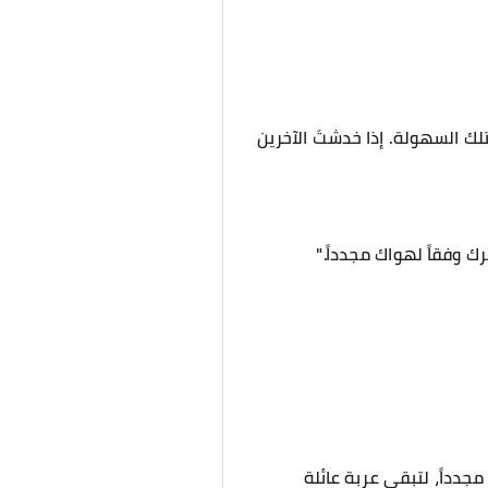
ك السهولة. إذا خدشتَ الآخرين
 وفقاً لهواك مجدداً."
مجدداً، لتبقى عربة عائلة