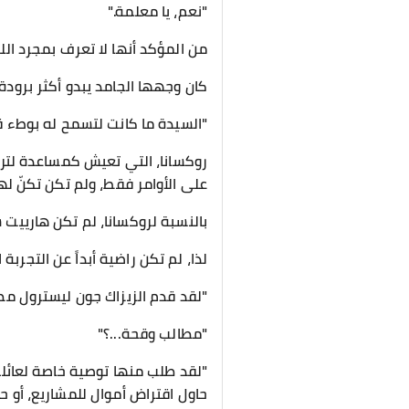
"نعم، يا معلمة."
​من المؤكد أنها لا تعرف بمجرد ال
كان وجهها الجامد يبدو أكثر برودة 
​"السيدة ما كانت لتسمح له بوطء ق
​روكسانا، التي تعيش كمساعدة لتري
على الأوامر فقط، ولم تكن تكنّ له
بالنسبة لروكسانا، لم تكن هاريي
لذا، لم تكن راضية أبداً عن التجرب
​"لقد قدم الزيزاك جون ليسترول م
"مطالب وقحة...؟"
"لقد طلب منها توصية خاصة لعائلة
حاول اقتراض أموال للمشاريع، أو ح