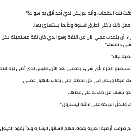
قتُ تلك الكلمات، وأنه لم يكن لديّ أحد أثق به سواك!"
. فعل ذلك بأكثر الطرق قسوة وكأنما يستهزئ بها.
يء؛ أن يتحدث عمي الآن عن الثقة وهو الذي خان ثقة مستميتة بكل تل
لشيء نفسه."
بة بيلا؟"
ستطيع الجزم بأي شيء يخصني بعد الآن، فليس لديّ أدنى نية للتحرك
ك فيها ويتوتر في كل لحظة، حتى يصاب بانهيار عصبي.
ؤ عدو كشف عن دناءته على عضّها.
ولتحلّ البركة على عائلة ليسترول."
 ثم طرقت أرضية العربة بقوة. فهم السائق الإشارة وبدأ يقود الخيول 