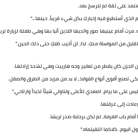
تمد على ثقة لم تترسخ بعد.
وم الذي أستطيع فيه إخباركِ بكل شيء قريباً. حينها..."
ه. مرت أمام عينيها صور والديها اللذين أتيا بها وهي طفلة لزيارة تر
ليل من المواساة منكِ. لذا، لن أخيب ظنكِ حتى ذلك الحين."
ن الحزن كان يقطر من تعابير وجه هارييت وهي تشحذ إرادتها.
كي تصنع أقوى أنواع الفولاذ، لا بد من مزيد من الطرق والصقل.
 ليس على ما يرام، اصعدي للأعلى وتناولي شيئاً لذيذاً وارتاحي."
عادت إلى غرفتها.
أمام باب الغرفة، لم تكن برحابة صدر تريشا.
ول اليوم. كلاكما التقيتماه."