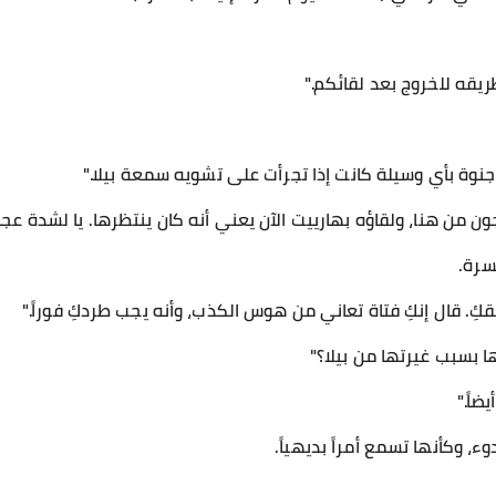
ريقه للخروج بعد لقائكم."
نوة بأي وسيلة كانت إذا تجرأت على تشويه سمعة بيلا."
ون من هنا، ولقاؤه بهارييت الآن يعني أنه كان ينتظرها. يا لشدة عجل
سرة.
كِ. قال إنكِ فتاة تعاني من هوس الكذب، وأنه يجب طردكِ فوراً."
ا بسبب غيرتها من بيلا؟"
ضاً."
ء، وكأنها تسمع أمراً بديهياً.