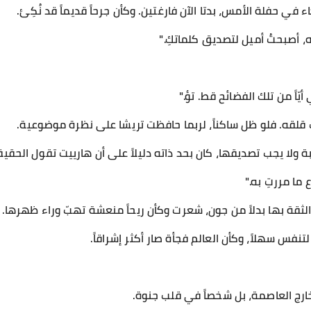
اء في حفلة الأمس، بدتا الآن فارغتين. وكأن جرحاً قديماً قد نُكِئ.
، أصبحتُ أميل لتصديق كلماتكِ."
أيّاً من تلك الفضائح قط. تؤ."
 قلقه. فلو ظل ساكناً، لربما حافظت تريشا على نظرة موضوعية.
 ولا يجب تصديقها، كان بحد ذاته دليلاً على أن هارييت تقول الحقيق
ما مررتِ به."
الثقة بها بدلاً من جون، شعرت وكأن ريحاً منعشة تهبّ وراء ظهرها.
نفس سهلاً، وكأن العالم فجأة صار أكثر إشراقاً.
 خارج العاصمة، بل شخصاً في قلب جنوة.