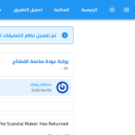
الرئيسية
المكتبة
تحميل التطبيق
س
تم تفعيل نظام التعليقات ا
رواية عودة صانعة الفضائح
34 - .
Hfxbj Hfbmh
2026/04/04
The Scandal Maker Has Returned: