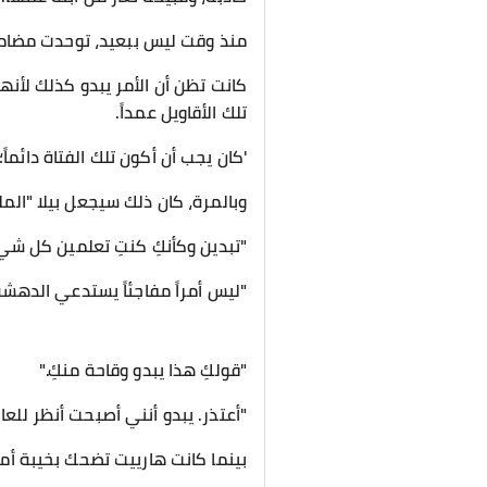
منذ وقت ليس ببعيد، توحدت مضامي
كانت تظن أن الأمر يبدو كذلك لأن
تلك الأقاويل عمداً.
​'كان يجب أن أكون تلك الفتاة دائماً؛
​وبالمرة، كان ذلك سيجعل بيلا "المل
​"تبدين وكأنكِ كنتِ تعلمين كل شيء
"ليس أمراً مفاجئاً يستدعي الدهشة
"قولكِ هذا يبدو وقاحة منكِ."
"أعتذر. يبدو أنني أصبحت أنظر للعا
​بينما كانت هارييت تضحك بخيبة أمل