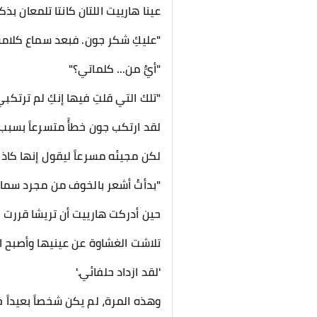
عينا هارييت اللتان كانتا تلمعان بذك
​"عليكِ شكر جون. فبعد سماع كلامه
"أيٌّ من... كلماتي؟"
"تلك التي قلتِ فيها إنكِ لم ترتكبي 
​لقد ارتكب جون خطأً متسرعاً بسبب
لكن مجيئه مسرعاً ليقول إنها كاذبة
​"بدأتُ أشعر بالخوف من مجرد سماع 
​حين أدركت هارييت أن تريشا قررت 
تلاشت الغشاوة عن عينيها وأصبح الت
​'لقد ازداد حلفائي.'
​وهذه المرة، لم يكن شخصاً بعيداً