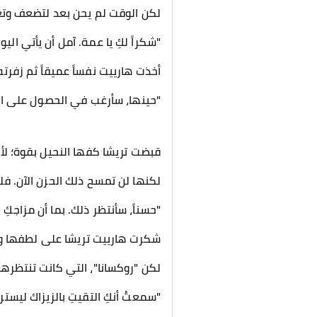
لكن الوقت لم يحن بعد لتضعف وتع
​"شكراً لكِ يا عمة. آمل أن يأتي الي
​أخذت هارييت نفساً عميقاً ثم زفرت
​"حينها، سأرغب في الحصول على الق
​قبضت تريشا كفها النحيل بقوة؛ لأ
لكنها لن تمسح ذلك الحزن الآن. فل
​"حسناً، سأنتظر ذلك. بما أن مزاجكِ
​شكرت هارييت تريشا على لطفها و
لكن "روكسانا"، التي كانت تنتظرها 
​"سمعتُ أنكِ التقيتِ بالزيزاك ليستر