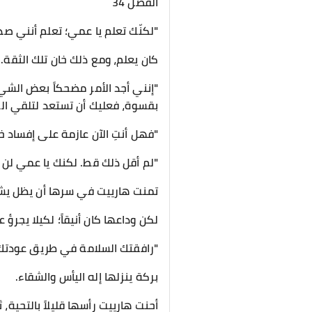
الفصل 34
​"لكنّك تعلم يا عمي؛ تعلم أنني صد
​كان يعلم، ومع ذلك خان تلك الثقة
​"إنني أجد الأمر مضحكاً بعض الش
بقسوة، فعليك أن تستعد لتلقي ا
"فهل أنتِ الآن عازمة على إفساد خط
"لم أقل ذلك قط. لكنك يا عمي لن ت
​تمنت هارييت في سرها أن يظل يش
لكن وداعها كان أنيقاً؛ لكيلا يجر
​"رافقتك السلامة في طريق عودتك. 
​بركة ينزلها إله اليأس والشقاء.
أحنت هارييت رأسها قليلاً بالتحية،