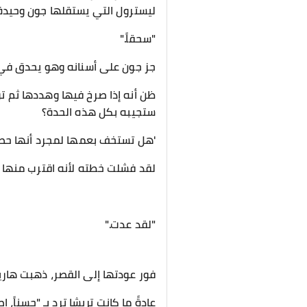
ليسترول التي يستقلها جون وحيدة
​"سحقاً."
​جز جون على أسنانه وهو يحدق في 
ظن أنه إذا صرخ فيها وهددها ثم ت
ستجيبه بكل هذه الحدة؟
​'هل تستخف بعمها لمجرد أنها حصل
​لقد فشلت خطته لأنه اقترب منها 
​"لقد عدت."
​فور عودتها إلى القصر، ذهبت هاري
عادةً ما كانت تريشا ترد بـ "حسناً، 