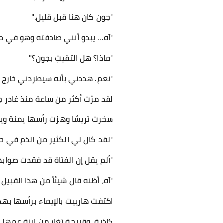
​"جون كان هنا قبل قليل."
"آه... يبدو أنني صادفته وهو في ط
"ماذا؟ هل التقيتِ بجون؟"
"نعم. هددني بأنه سيطردني خارج ج
​لقد مرّت أكثر من ساعة منذ غادر ج
سخرت تريشا وهزت رأسها يمنة وي
​"لقد كال لي الكثير من الذم في حق
"ألم يقل إن الفتاة قد فقدت صوابه
"آه، أظنه قال شيئاً من هذا القبيل أي
​اكتفت هارييت بالإيماء برأسها بهدو
كاذبة، وقبيحة تغار من ابنة عمها.