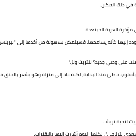
 في ذلك المكان.
مؤخرة العربة المبتعدة.
ودد إليها كأنه يسامحها، فسيتمكن بسهولة من أخذها إلى "بيريلاس"
ت على وصي جديد؟ لنتريث ونرَ.'
بأسلوب خاطئ منذ البداية، لكنه عاد إلى منزله وهو يشعر بالحنق ف
يت لتحية تريشا.
اصعدي لترتاحي"، لكنها اليوم أشارت إليها بالاقتراب.