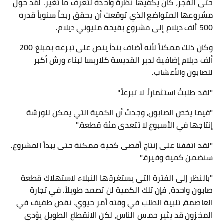
حتى الفجر، كان يكفيها نظرة واحدة لتعرف ما تغير. لقد حول
مشروعها المتواضع الذي توقعت أن يحقق ربحاً سنوياً قدره
500 ألف ديلام إلى مشروع بقيمة مليوني ديلام.
وكان ذلك ممكناً لأنه أضاف بنداً ينص على تبرعه بمبلغ 200
ألف ديلام إضافية لدير القديسة كلاريسا لبناء ورش أكبر
للصابون والأعشاب.
​"لقد طلبتُ استثماراً، لا تبرعاً."
"فيما يخص الصابون، وجدتُ أن الكمية التي يمكن للورشة
إنتاجها في الأسبوع لا تتعدى مئة قطعة."
"لقد اتفقنا على إنتاج أقصى كمية ممكنة حتى يبدأ المشروع.
سنضمن كمية وفيرة."
"بالنظر إلى الفترة التي يستغرقها النبلاء لاستهلاك قطعة
صابون واحدة، فإن تلك الكمية لن تصمد طويلاً. في تجارة
العاصمة، تلبية الطلب في وقته أمر حيوي. نقص طفيف في
المخزون قد يثير حماس الناس، لكن الانقطاع الطويل يؤدي