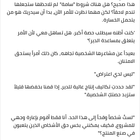
هذا صحيح؟ هل هناك شروط "سامة" لم تلاحظها ستجعلها
تندم لاحقاً؟ لكن مهما نظرت للأمر الآن، بدا أن سيدريك هو من
يتحمل الخسارة.
​'كنت أظنه سيطلب حصة أكبر. هل تساهل معي لأن الأمر
يتعلق بمساعدة الدير؟'
بعيداً عن مشاعرها الشخصية تجاهه، كان ذلك أمراً يستحق
الامتنان.
​"ليس لدي اعتراض."
"لقد حددتِ تكاليف إنتاج عالية للدير، إذا قمنا بخفضها قليلاً
ستزيد حصتكِ الشخصية."
"لستُ شخصاً وقحاً إلى هذا الحد. أنا فقط أقوم بإعارة وجهي
للمشروع، فكيف يمكنني بخس حق الأشخاص الذين يتعبون
في صنع المنتج؟"