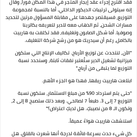
فقد اقترح إجراء عقد إيجار المتجر في هذا المكان فوراً، وقال
إنه سيتولى ترتيبات الديكور الداخلي. أما بالنسبة لمجموعة
التوزيع، فسيقتصر جهدها على مقابلة المسؤول مرتين لتحديد
مسارات الشحن، ثم الذهاب معه للدير لتعريفه بكاترينا
وصوفيا. أما شكل الصابون وتغليفه، فقد تكلفت به هارييت
بالكامل، رغم أن سيدريك هو من رشح شركة التغليف.
​"الآن، لنتحدث عن توزيع الأرباح. تكاليف الإنتاج التي ستكون
ميزانية تشغيل الدير ستُعتبر نفقات ثابتة، وسنحدد نسبة
التوزيع لما يتبقى من أرباح."
ابتلعت هارييت ريقها، فهذا هو الجزء الأهم.
"حتى يتم استرداد 90% من مبلغ الاستثمار، ستكون نسبة
التوزيع 7 إلى 3. طبعاً 7 لصالحي. وبعد ذلك ستصبح 8 إلى 2،
وتكون الـ 8 من نصيبكِ. هل لديكِ اعتراض؟"
​استنشقت هارييت هواءً عميقاً.
كل شيء حدث بسرعة فائقة لدرجة أنها شعرت بالقلق. هل