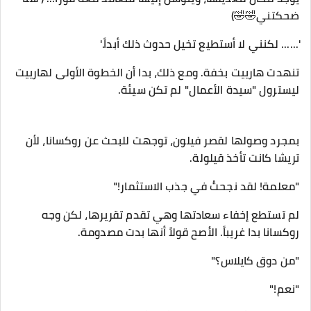
ضحكتني🤣🤣)
​'...... لكنني لا أستطيع تخيل حدوث ذلك أبداً.'
​تنهدت هارييت بخفة. ومع ذلك، بدا أن الخطوة الأولى لهارييت
ليسترول "سيدة الأعمال" لم تكن سيئة.
بمجرد وصولها لقصر فيلون، توجهت للبحث عن روكسانا، لأن
تريشا كانت تأخذ قيلولة.
​"معلمة! لقد نجحتُ في جذب الاستثمار!"
​لم تستطع إخفاء سعادتها وهي تقدم تقريرها، لكن وجه
روكسانا بدا غريباً. الأصح قولاً أنها بدت مصدومة.
​"من دوق كايلاس؟"
"نعم!"