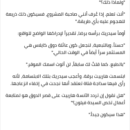
"ولماذا ذلك؟"
"أنت تعلم. إذا عُرف أنني صاحبة المشروع، فسيكون ذلك ذريعة
للهجوم عليه بأي طريقة."
أومأ سيدريك برأسه برضا، تقديراً لإدراكها الواضح للواقع:
"حسناً. وبالتبعية، لنجعل كون عائلة دوق كايلاس هي
المستثمر سراً أيضاً في الوقت الحالي."
"بالطبع. كما قلتُ لك سابقاً، لن ألوث اسمك الموقر."
ابتسمت هارييت برقة. وأعجب سيدريك بتلك الابتسامة، لأنه
رأى فيها سذاجة فتاة تعتقد أنها نجحت في إخفاء انزعاجها.
​"هل نقول إن تردد الآنسة هارييت على قصر الدوق هو لمتابعة
أعمال تخص السيدة فيلون؟"
"هذا سيكون جيداً."