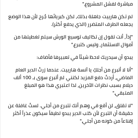
مباشرة لفشل المشروع."
​لم تكن هارييت جاهلة بذلك، لكن كبريائها جُرح لأن هذا الوضع
يجعله الطرف المتضرر (الذي يدفع أكثر).
​"إذاً، أنت تقول إن تكاليف توسيع الورش سيتم تغطيتها من
أموال الاستثمار، وليس كتبرع."
يبدو أن سيدريك لاحظ شيئاً في تعبيرها فأضاف:
"أنا لا أتبرع من أجلكِ يا آنسة هارييت. عندما زرتُ الدير العام
الماضي، أردتُ دفع المزيد لكنني لم أتبرع سوى بـ 100 ألف
ديلام بسبب نظرات الآخرين، لذا اعتبري هذا هو المبلغ
المتبقي."
"لا تقلق، لن أقع في وهم أنك تتبرع من أجلي. لستُ غافلة عن
حقيقة أن التبرع لأن كلب الدير يبدو لطيفاً سيكون عذراً أكثر
إقناعاً من كونه من أجلي."