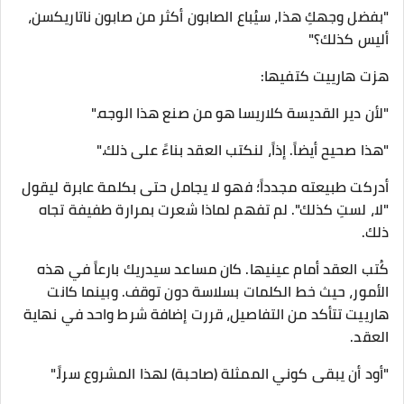
"بفضل وجهكِ هذا، سيُباع الصابون أكثر من صابون ناتاريكسن،
أليس كذلك؟"
هزت هارييت كتفيها:
"لأن دير القديسة كلاريسا هو من صنع هذا الوجه."
"هذا صحيح أيضاً. إذاً، لنكتب العقد بناءً على ذلك."
​أدركت طبيعته مجدداً؛ فهو لا يجامل حتى بكلمة عابرة ليقول
"لا، لستِ كذلك". لم تفهم لماذا شعرت بمرارة طفيفة تجاه
ذلك.
كُتب العقد أمام عينيها. كان مساعد سيدريك بارعاً في هذه
الأمور، حيث خط الكلمات بسلاسة دون توقف. وبينما كانت
هارييت تتأكد من التفاصيل، قررت إضافة شرط واحد في نهاية
العقد.
​"أود أن يبقى كوني الممثلة (صاحبة) لهذا المشروع سراً."