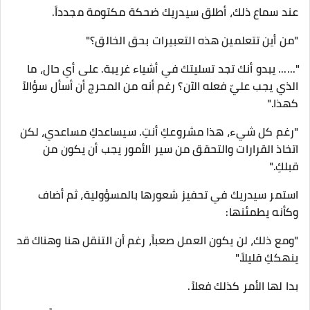
​عند سماع ذلك، أطلق سيدريك ضحكة مكتومة مجدداً.
"من أين تتعلمين هذه التعبيرات بحق الخالق؟"
"...... يبدو أنك تجد تسليتك في أشياء غريبة. على أي حال، ما
الذي يجب عليّ فعله الآن؟ رغم أنه من المحرج أن أسأل سؤالاً
كهذا."
"رغم كل شيء، هذا مشروعكِ أنتِ. سيساعدكِ مساعدي، لكن
اتخاذ القرارات والتحقق من سير الأمور يجب أن يكون من
قبلكِ."
استمر سيدريك في تحفيز شعورها بالمسؤولية، ثم أضاف
وكأنه يطمئنها:
"ومع ذلك، لن يكون العمل صعباً، رغم أن التنقل هنا وهناك قد
ينهككِ قليلاً."
​بدا لها الأمر كذلك فعلاً.