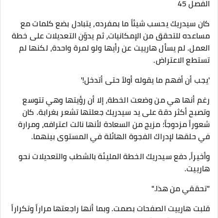
الفصل 45
​كان سيدريك يحسب شيئاً ما بمفرده، يتبادل بضع كلمات مع
مساعده للتحقق من الإمكانيات، ثم يدوّن التعديلات على خطة
العمل. لم يسأل هارييت عن رأيها ولو لمرة واحدة، لكنها لم
تستطع الاعتراض.
​'يجب أن أفهم ما يقوله أولاً حتى أتدخل!'
​رغم أنها هي من وضعت الخطة، إلا أن رؤيتها وهي تتوسع
وتصبح أكثر دقة على يد سيدريك جعلتها تشعر بغرابة. كان
شعوراً مزدوجاً؛ مزيج من السعادة لأنها نالت اعترافه، ومرارة
في حلقها لإدراك الفجوة الهائلة في المستوى بينهما.
وأخيراً، دفع سيدريك الخطة المليئة بالشطب والتعديلات نحو
هارييت.
​"تحققي من هذا."
قلبت هارييت الصفحات بصمت. وبما أنها راجعتها مراراً وتكراراً