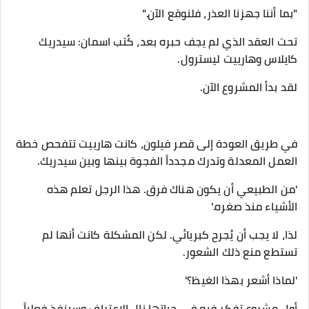
"بما أننا جهزنا العذر، فلنوقع الآن."
​تحت العقد الذي لم يجف حبره بعد، كُتب اسمان: سيدريك
كايلاس وهارييت ليسترول.
لقد بدأ المشروع الآن.
​في طريق العودة إلى قصر فيلون، كانت هارييت تتفحص خطة
العمل المعدلة وتدرك مجدداً الفجوة بينها وبين سيدريك.
​'من الطبيعي أن يكون هناك فرق. هذا الرجل تعلم هذه
الأشياء منذ صغره.'
​لذا، لا يجب أن يُجرح كبريائي. لكن المشكلة كانت أنها لم
تستطع منع ذلك الشعور.
​'لماذا أشعر بهذا الغيظ؟'
​أول مشروع تفكر فيه في حياتها نال الاعتراف وسينفذ فعلياً.