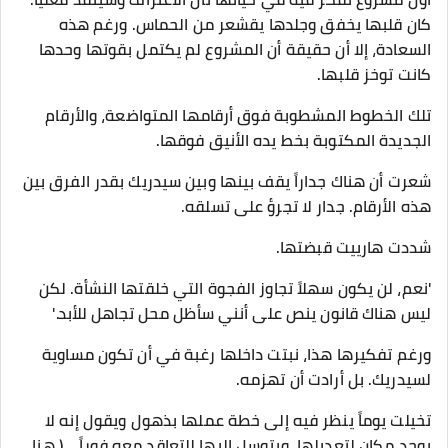
كان قلبها يخفق وجلدها يقشعر من الحماس. ورغم هذه
السعادة، إلا أن حقيقة أن المشروع لم يكتمل بقوتها وحدها
كانت توخز قلبها.
تلك الخطوط المشطوبة فوق أرقامها المتواضعة، والأرقام
الجديدة المكتوبة بخط يده الأنيق فوقها.
شعرت أن هناك جداراً يقف بينها وبين سيدريك بقدر الفرق بين
هذه الأرقام. جدار لا تجرؤ على تسلقه.
شددت هارييت قبضتها.
​'نعم، لن يكون سهلاً تجاوز الفجوة التي خلقتها النشأة. لكن
ليس هناك قانون ينص على أنني سأظل محل تجاهل للأبد.'
​ورغم تفكيرها هذا، نبتت داخلها رغبة في أن تكون مساوية
لسيدريك. بل أرادت أن تهزمه.
تخيلت يوماً ينظر فيه إلى خطة عملها بذهول ويقول إنه لا
يوجد مكان لتعديلها، ويتوسل إليها للتعاقد معه فوراً... ( هنا