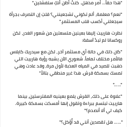
"هذا حقاً... أمر مذهل. كنتُ أظن أنكِ ستفشلين."
"نعم؟ معلمة، ألم تكوني تشجعينني؟ قلتِ إن التصرف بجرأة
سيجعلني أكسب قلب المستثمر."
نظرت هارييت إليها بعينين متسعتين من شعور الغدر، لكن
روكسانا لم تبدُ آسفة:
​"كان ذلك في حالة أي مستثمر آخر، لكن مع سيدريك كايلاس
فالأمر مختلف تماماً. شعوري الآن يشبه رؤية هارييت التي
ذهبت للصيد في المياه العذبة لأول مرة، وقد عادت وهي
تمسك بسمكة قرش. هذا غير منطقي بتاتاً."
"......"
"علاوة على ذلك، القرش يلمع بعينيه المفترستين، بينما
هارييت تبتسم ببراءة وتقول إنها أمسكت بسمكة كبيرة.
كيف لي ألا أنصدم؟"
"...... هل تقصدين أنني قد أُؤكل؟"